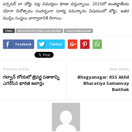
ప‌ర్స‌న‌ల్ లా బోర్డు ప‌ట్ల విమ‌ర్శ‌లు కూడా వ‌స్తున్నాయి. 2015లో అంతర్జాతీయ
యోగా దినోత్సవం సందర్భంగా సూర్య నమస్కారం విషయంలో బోర్డు, ఇతర
ముస్లిం సంస్థలు వాగ్వాదానికి దిగాయి.
TAGS
MUSLIM PERSONAL LAW BOARD
SURYA NAMASKAR
Facebook
Twitter
Previous article
Next article
గల్వాన్​ లోయలో త్రివర్ణ పతాకాన్ని
Bhagyanagar: RSS Akhil
ఎగరేసిన భారత జవాన్లు
Bharatiya Samanvay
Baithak