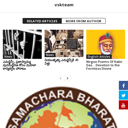
vskteam
RELATED ARTICLES
MORE FROM AUTHOR
News
News
English Articles
నియంతృత్వ ఎమర్జెన్సీకి 49
ఎమర్జెన్సీ: ప్రజాస్వామ్య
Nirgun Poems Of Kabir
ఏళ్లు
పునరుద్ధరణ కోసం మహిళా
Das… Devotion to the
కార్యకర్తల పోరాటం
Formless Divine