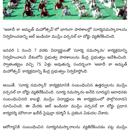
“ఆజాదీ కా అమృత్ మహోత్సవ్”లో భాగంగా పాఠశాలల్లో సూర్యనమస్కారాలను
నిర్వహించడాన్ని ఆల్ ఇండియా ముస్లిం పర్సనల్ లా బోర్డు వ్యతిరేకించింది.
జనవరి 1 నుంచి 7 వరకు విద్యార్థులతో ‘సూర్య నమస్కారం’ కార్యక్రమాన్ని
నిర్వహించాలని దేశంలోని ప్రభుత్వ పాఠశాలలను కేంద్ర ప్రభుత్వం ఆదేశించింది.
స్వాతంత్య్రం వచ్చి 75 ఏళ్లు అవుతున్న సందర్భంగా ‘ఆజాదీ కా అమృత్‌
మహోత్సవ్‌’ కార్యక్రమాన్ని కేంద్ర ప్రభుత్వం నిర్వహిస్తోంది.
అయితే, ‘సూర్య నమస్కార్’ కార్యక్రమానికి సంబంధించిన ఉత్తర్వులను ముస్లిం
పర్సనల్ లా బోర్డు వ్యతిరేకించింది. సూర్య నమస్కారం అనేది సూర్యుని ఆరాధనకు
సంబంధించినది కాబట్టి, ముస్లిం విద్యార్థులు ఈ కార్యక్రమంలో పాల్గొనరాదని
సూచించింది. ఈ మేరకు ఆల్ ఇండియా ముస్లిం పర్సనల్ లా బోర్డు ప్రధాన
కార్యదర్శి మౌలానా ఖలీద్ సైఫుల్లా రహ్మానీ ఓ ప్రకటన విడుదల చేశారు.
ఆరోగ్యానికి సంబంధించిన సూర్య‌న‌మ‌స్కారాల‌ను వ్య‌తిరేకించ‌డం ప‌ట్ల ముస్లిం