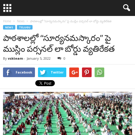
Home
News
పాఠ‌శాల‌ల్లో “సూర్య‌న‌మ‌స్కారం” పై ముస్లిం ప‌ర్స‌న‌ల్ లా బోర్డు వ్య‌తిరేక‌త‌
NEWS
TELUGU
పాఠ‌శాల‌ల్లో “సూర్య‌న‌మ‌స్కారం” పై
ముస్లిం ప‌ర్స‌న‌ల్ లా బోర్డు వ్య‌తిరేక‌త‌
By
vskteam
-
January 5, 2022
0
Facebook
Twitter