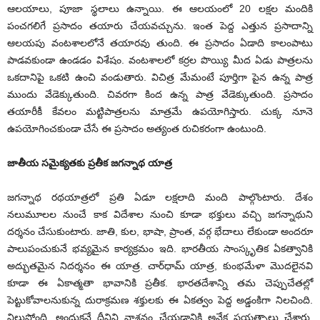
ఆలయాలు, పూజా స్థలాలు ఉన్నాయి. ఈ ఆలయంలో 20 లక్షల మందికి
పంచగలిగే ప్రసాదం తయారు చేయవచ్చును. ఇంత పెద్ద ఎత్తున ప్రసాదాన్ని
ఆలయపు వంటశాలలోనే తయారవు తుంది. ఈ ప్రసాదం ఏడాది కాలంపాటు
పాడవకుండా ఉండడం విశేషం. వంటశాలలో కర్రల పొయ్యి మీద ఏడు పాత్రలను
ఒకదానిపై ఒకటి ఉంచి వండుతారు. విచిత్ర మేమంటే పూర్తిగా పైన ఉన్న పాత్ర
ముందు వేడెక్కుతుంది. చివరగా కింద ఉన్న పాత్ర వేడెక్కుతుంది. ప్రసాదం
తయారీకీ కేవలం మట్టిపాత్రలను మాత్రమే ఉపయోగిస్తారు. చుక్క నూనె
ఉపయోగించకుండా చేసే ఈ ప్రసాదం అత్యంత రుచికరంగా ఉంటుంది.
జాతీయ సమైక్యతకు ప్రతీక జగన్నాథ యాత్ర
జగన్నాథ రథయాత్రలో ప్రతి ఏడూ లక్షలాది మంది పాల్గొంటారు. దేశం
నలుమూలల నుంచే కాక విదేశాల నుంచి కూడా భక్తులు వచ్చి జగన్నాథుని
దర్శనం చేసుకుంటారు. జాతి, కుల, భాషా, ప్రాంత, వర్గ భేదాలు లేకుండా అందరూ
పాలుపంచుకునే భవ్యమైన కార్యక్రమం ఇది. భారతీయ సాంస్కృతిక ఏకత్వానికి
అద్భుతమైన నిదర్శనం ఈ యాత్ర. చార్‌ధామ్‌ యాత్ర, కుంభమేళా మొదలైనవి
కూడా ఈ ఏకాత్మతా భావానికి ప్రతీక. భారతదేశాన్ని తమ చెప్పుచేతల్లో
పెట్టుకోవాలనుకున్న దురాక్రమణ శక్తులకు ఈ ఏకత్వం పెద్ద అడ్డంకిగా నిలచింది.
నిలుస్తోంది. అందుకనే దీనిని నాశనం చేయడానికి అనేక ప్రయత్నాలు చేశారు,