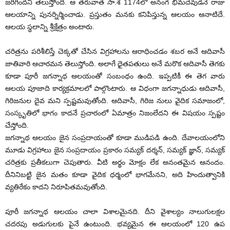
జరిగిందని తెలుస్తోంది. ఆ తరువాత సా.శ 1174లో అనంగ భీమదేవుడనే రాజు
ఆలయాన్ని పునర్నిర్మించాడు. ప్రస్తుతం మనకు కనిపిస్తున్న ఆలయం ఆనాటిదే.
ఆలయ స్థలాన్ని శ్రీక్షేత్రం అంటారు.
చరిత్రను పరిశీలిస్తే చెక్కతో చేసిన విగ్రహాలను ఆరాధించడం శబర అనే ఆదివాసీ
జాతివారి ఆచారమన తెలుస్తోంది. అలాగే ధైతపతులు అనే మరొక ఆదివాసీ తెగకు
కూడా పూరీ జగన్నాథ ఆలయంతో సంబంధం ఉంది. ఇప్పటికీ ఈ తెగ వారు
ఆలయ పూజాది కార్యక్రమాలలో పాల్గొంటారు. ఆ విధంగా జగన్నాధుడు ఆదివాసీ,
గిరిజనుల దైవ మని స్పష్టమవుతోంది. ఆదివాసీ, గిరిజ నులు వైదిక సమాజంలో,
సంస్కృతిలో భాగం కాదనే ప్రచారంలో ఏమాత్రం నిజంలేదని ఈ విషయం స్పష్టం
చేస్తోంది.
జగన్నాథ ఆలయం జైన సంప్రదాయంతో కూడా ముడిపడి ఉంది. దేవాలయంలోని
మూడు విగ్రహాలు జైన సంప్రదాయం ప్రకారం సమ్యక్‌ దర్శన్‌, సమ్యక్‌ జ్ఞాన్‌, సమ్యక్‌
చరిత్రకు ప్రతీకలుగా చెపుతారు. వీటి అర్థం మోక్షం లేక అనంతమైన ఆనందం.
దీనినిబట్టి జైన మతం కూడా వైదిక ధర్మంలో భాగమేనని, అది హిందుత్వానికి
వ్యతిరేకం కాదని నిరూపితమవుతోంది.
పూరీ జగన్నాథ ఆలయం చాలా విశాలమైనది. దీని వైశాల్యం నాలుగులక్షల
చదరపు అడుగులకు పైనే ఉంటుంది. భవ్యమైన ఈ ఆలయంలో 120 ఉప