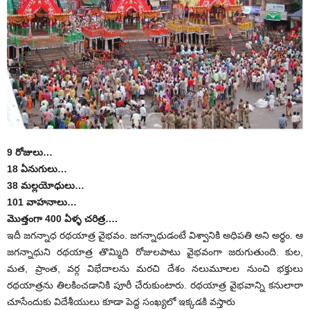
9 రోజులు…
18 ఏనుగులు…
38 మల్లయోధులు…
101 వాహనాలు…
మొత్తంగా 400 ఏళ్ళ చరిత్ర….
ఇదీ జగన్నాధ రథయాత్ర వైభవం. జగన్నాధుడంటే విశ్వానికి అధిపతి అని అర్థం. ఆ
జగన్నాధుని రథయాత్ర తొమ్మిది రోజులపాటు వైభవంగా జరుగుతుంది. కుల,
మత, ప్రాంత, వర్గ విభేదాలను మరచి దేశం నలుమూలల నుంచి భక్తులు
రథయాత్రను తిలకించడానికి పూరీ చేరుకుంటారు. రథయాత్ర వైభవాన్ని కనులారా
చూసేందుకు విదేశీయులు కూడా పెద్ద సంఖ్యలో ఇక్కడకి వస్తారు