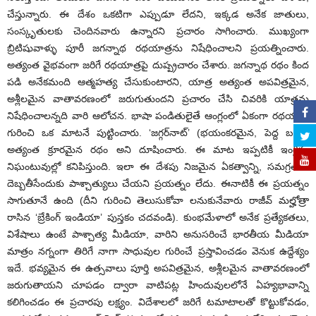
చేస్తున్నారు. ఈ దేశం ఒకటిగా ఎప్పుడూ లేదని, ఇక్కడ అనేక జాతులు,
సంస్కృతులకు చెందినవారు ఉన్నారని ప్రచారం సాగించారు. ముఖ్యంగా
బ్రిటిషువాళ్ళు పూరీ జగన్నాథ రథయాత్రను నిషేధించాలని ప్రయత్నించారు.
అత్యంత వైభవంగా జరిగే రథయాత్రపై దుష్ప్రచారం చేశారు. జగన్నాథ రథం కింద
పడి అనేకమంది ఆత్మహత్య చేసుకుంటారని, యాత్ర అత్యంత అపవిత్రమైన,
అశ్లీలమైన వాతావరణంలో జరుగుతుందని ప్రచారం చేసి చివరికి యాత్రను
నిషేధించాలన్నది వారి ఆలోచన. భాషా పండితులైతే ఆంగ్లంలో ఏకంగా రథయాత్ర
గురించి ఒక మాటనే పుట్టించారు. ‘జగ్గర్‌నాట్‌’ (భయంకరమైన, పెద్ద బండి)
అత్యంత క్రూరమైన రథం అని దూషించారు. ఈ మాట ఇప్పటికీ ఇంగ్లీషు
నిఘంటువుల్లో కనిపిస్తుంది. ఇలా ఈ దేశపు నిజమైన ఏకత్వాన్ని, సమగ్రతను
దెబ్బతీసేందుకు పాశ్చాత్యులు చేయని ప్రయత్నం లేదు. ఈనాటికీ ఈ ప్రయత్నం
సాగుతూనే ఉంది (దీని గురించి తెలుసుకోవా లనుకునేవారు రాజీవ్‌ మల్హోత్రా
రాసిన ‘బ్రేకింగ్‌ ఇండియా’ పుస్తకం చదవండి). కుంభమేళాలో అనేక ప్రత్యేకతలు,
విశేషాలు ఉంటే పాశ్చాత్య మీడియా, వారిని అనుసరించే భారతీయ మీడియా
మాత్రం నగ్నంగా తిరిగే నాగా సాధువుల గురించే ప్రస్తావించడం వెనుక ఉద్దేశ్యం
ఇదే. భవ్యమైన ఈ ఉత్సవాలు పూర్తి అపవిత్రమైన, అశ్లీలమైన వాతావరణంలో
జరుగుతాయని చూపడం ద్వారా వాటిపట్ల హిందువులలోనే ఏహ్యభావాన్ని
కలిగించడం ఈ ప్రచారపు లక్ష్యం. విదేశాలలో జరిగే టమాటాలతో కొట్టుకోవడం,