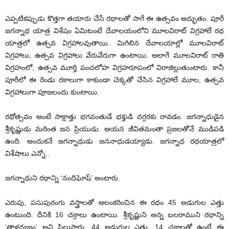
ఎప్పటికప్పుడు కొత్తగా తయారు చేసే రథాలతో సాగే ఈ ఉత్సవం అద్భుతం. పూరీ
జగన్నాథ యాత్ర విశేషం ఏమిటంటే దేవాలయంలోని మూలవిరాట్‌ విగ్రహాలే రథ
యాత్రలో ఉత్సవ విగ్రహాలవుతాయి. మిగిలిన దేవాలయాల్లో మూలవిరాట్‌
విగ్రహాలు, ఉత్సవ విగ్రహాలు వేరువేరుగా ఉంటాయి. అలాగే మూలవిరాట్‌ రాతి
విగ్రహంలో, ఉత్సవ మూర్తి పంచలోహ విగ్రహరూపంలో విరాజిల్లుతుంటారు. కానీ
పూరీలో ఈ రెండు రకాలుగా కాకుండా చెక్కతో చేసిన విగ్రహాలే మూల, ఉత్సవ
విగ్రహాలుగా పూజలందు కుంటాయి.
రథోత్సవం అంటే సాక్షాత్తు భగవంతుడే భక్తుడి దగ్గరకు రావడం. జగన్నాధుడైన
శ్రీకృష్ణుడు మరింత జన ప్రియుడు. ఆయన జీవితమంతా ప్రజలతోనే ముడిపడి
ఉంది. అందుకనే జగన్నాధుడు జననాధుడయ్యాడు. జగన్నాధ రథయాత్రలో
విశేషాలు ఎన్నో..
జగన్నాధుని రథాన్ని ‘నందిఘోష్‌’ అంటారు.
ఎరుపు, పసుపురంగు వస్త్రాలతో అలంకరించిన ఈ రథం 45 అడుగుల ఎత్తు
ఉంటుంది. దీనికి 16 చక్రాలు ఉంటాయి. శ్రీకృష్ణుని అన్న బలరాముని రథాన్ని
‘తాళధ్వజం’ అని పిలుస్తారు. 44 అడుగుల ఎత్తు, 14 చక్రాలతో ఉంటే ఈ