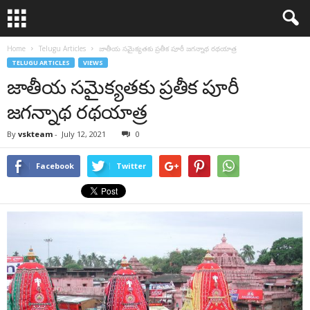
Home
Telugu Articles
జాతీయ సమైక్యతకు ప్రతీక పూరీ జగన్నాథ రథయాత్ర
TELUGU ARTICLES
VIEWS
జాతీయ సమైక్యతకు ప్రతీక పూరీ
జగన్నాథ రథయాత్ర
By
vskteam
-
July 12, 2021
0
Facebook
Twitter