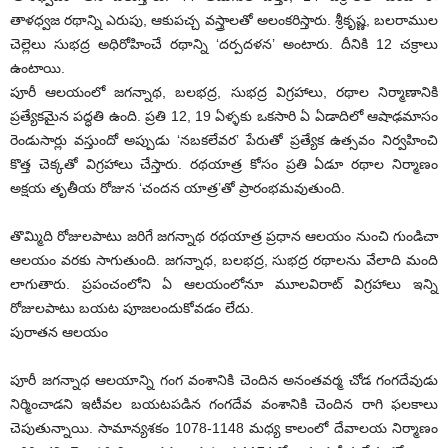
తాళధ్వజ రథాన్ని ఎరుపు, ఆకుపచ్చ వస్త్రాలతో అలంకరిస్తారు. శ్రీకృష్ణ, బలరాముల
చెల్లెలు సుభద్ర అధిరోహించే రథాన్ని ‘దర్పదళన’ అంటారు. దీనికి 12 చక్రాలు
ఉంటాయి.
పూరీ ఆలయంలో జగన్నాథ, బలభద్ర, సుభద్ర విగ్రహాలు, రథాల నిర్మాణానికి
ప్రత్యేకమైన పద్ధతి ఉంది. ప్రతి 12, 19 ఏళ్ళకు ఒకసారి ఏ ఏడాదిలో ఆషాఢమాసం
రెండుసార్లు వస్తుందో అప్పుడు ‘నబకలేవర’ పేరుతో ప్రత్యేక ఉత్సవం నిర్వహించి
కొత్త చెక్కతో విగ్రహాలు చేస్తారు. రథయాత్ర కోసం ప్రతి ఏడూ రథాల నిర్మాణం
అక్షయ తృతీయ రోజున ‘చందన యాత్ర’తో ప్రారంభమవుతుంది.
తొమ్మిది రోజులపాటు జరిగే జగన్నాథ రథయాత్ర ప్రధాన ఆలయం నుంచి గుండిచా
ఆలయం వరకు సాగుతుంది. జగన్నాధ, బలభద్ర, సుభద్ర రథాలను వేలాది మంది
లాగుతారు. ప్రపంచంలోని ఏ ఆలయంలోనూ మూలవిరాట్‌ విగ్రహాలు ఇన్ని
రోజులపాటు బయట పూజలందుకోవడం లేదు.
పురాతన ఆలయం
పూరీ జగన్నాధ ఆలయాన్ని గంగ వంశానికి చెందిన అనంతవర్మ చోడ గంగదేవుడు
నిర్మించాడని ఇటీవల బయటపడిన గంగదేవ వంశానికి చెందిన రాగి ఫలకాలు
చెపుతున్నాయి. సామాన్యశకం 1078-1148 మధ్య కాలంలో దేవాలయ నిర్మాణం