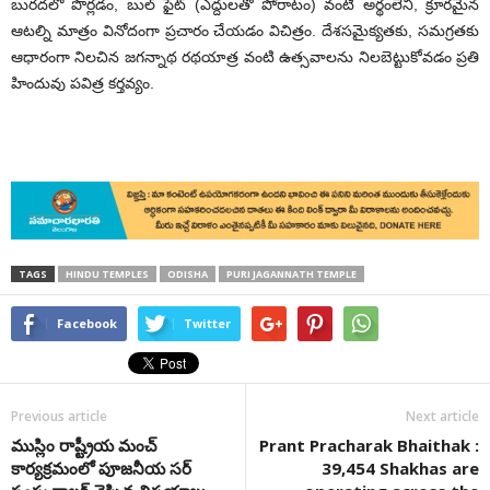
బురదలో పొర్లడం, బుల్‌ ఫైట్‌ (ఎద్దులతో పోరాటం) వంటి అర్థంలేని, క్రూరమైన
ఆటల్ని మాత్రం వినోదంగా ప్రచారం చేయడం విచిత్రం. దేశసమైక్యతకు, సమగ్రతకు
ఆధారంగా నిలచిన జగన్నాథ రథయాత్ర వంటి ఉత్సవాలను నిలబెట్టుకోవడం ప్రతి
హిందువు పవిత్ర కర్తవ్యం.
TAGS
HINDU TEMPLES
ODISHA
PURI JAGANNATH TEMPLE
Facebook
Twitter
Previous article
Next article
ముస్లిం రాష్ట్రీయ మంచ్
Prant Pracharak Bhaithak :
కార్యక్రమంలో పూజనీయ సర్
39,454 Shakhas are