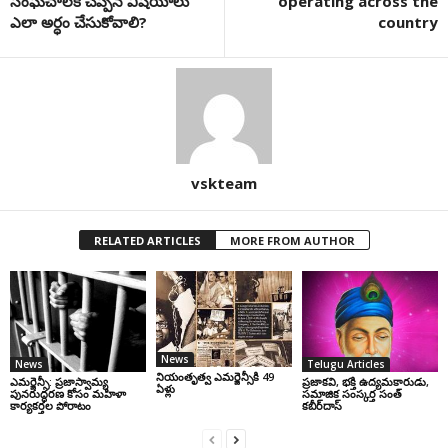
సంఘచాలక్ చెప్పిన విషయాలు
operating across the
ఎలా అర్ధం చేసుకోవాలి?
country
vskteam
RELATED ARTICLES
MORE FROM AUTHOR
News
News
Telugu Articles
నియంతృత్వ ఎమర్జెన్సీకి 49
ఎమర్జెన్సీ: ప్రజాస్వామ్య
ప్రజాకవి, భక్తి ఉద్యమకారుడు,
ఏళ్లు
పునరుద్ధరణ కోసం మహిళా
సమాజిక సంస్కర్త సంత్‌
కార్యకర్తల పోరాటం
కబీర్‌దాస్‌