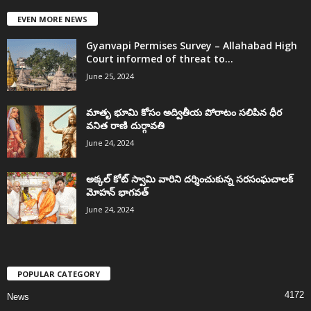
EVEN MORE NEWS
Gyanvapi Permises Survey – Allahabad High
Court informed of threat to...
June 25, 2024
మాతృ భూమి కోసం అద్వితీయ పోరాటం సలిపిన ధీర
వనిత రాణి దుర్గావతి
June 24, 2024
అక్కల్‌ కోట్‌ స్వామి వారిని దర్శించుకున్న సరసంఘచాలక్
మోహన్ భాగవత్
June 24, 2024
POPULAR CATEGORY
4172
News