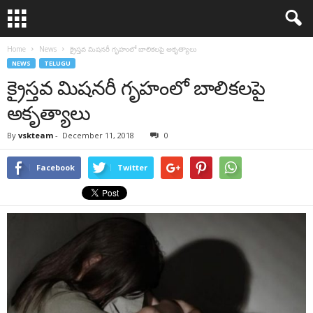
Home
News
క్రైస్తవ మిషనరీ గృహంలో బాలికలపై అకృత్యాలు
NEWS
TELUGU
క్రైస్తవ మిషనరీ గృహంలో బాలికలపై
అకృత్యాలు
By
vskteam
-
December 11, 2018
0
Facebook
Twitter