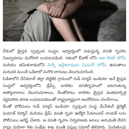
దేశంలో క్రైస్తవ స్వచ్ఛంద సంస్థల ఆధ్వర్యంలో నడుస్తున్న వసతి గృహాల
నిజస్వరూపం మరోసారి బయటపడింది. గతంలో బీహార్ లోని
ఆశా కిరణ్ హోమ్
మరియు తమిళనాడులోని
మెర్సీ అదైకలాపురం మిషనరీ హోమ్
ఉదంతాలు
మరువక ముందే ఒడిశాలో మరొక దారుణం వెలుగుచూసింది.
ఓడిశాలోని దేనికనాల్ జిల్లా బెల్టికిరి గ్రామంలో గుడ్ న్యూస్ ఇండియా అనే క్రైస్తవ
సంస్థలో ఆధ్వర్యంలోని డ్రీమ్స్ బాలికల వసతిగృహంలో జరుగుతున్న
అత్యాచారాలు వెలుగుచూశాయి. దీంతోపాటు బాలికల క్రైస్తవ మతమార్పిళ్ల
వ్యవహారం కూడా బయటపడటంతో రాష్ట్రవ్యాప్తంగా ఆందోళనలు చెలరేగాయి.
దీంతో పోలీసులు గుడ్ న్యూస్ ఇండియా స్వచ్ఛంద సంస్థ మేనేజింగ్ డైరెక్టర్
ఫయాజ్ రెహ్మాన్ మరియు డ్రీమ్ వసతి గృహ ఉద్యోగి సీమాంచల్ నాయక్ లను
పోలీసులు అరెస్ట్ చేశారు. ఆ వసతి గృహం నిర్వహణకు అసలు అనుమతి లేదని
రాష్ట్ర మహిళా శిశు సంక్షేమ శాఖ మంత్రి ప్రఫుల్ల సమాల్ తెలిపారు. నిందితులపై