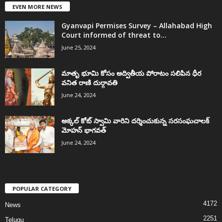
EVEN MORE NEWS
Gyanvapi Permises Survey – Allahabad High
Court informed of threat to...
June 25, 2024
మాతృ భూమి కోసం అద్వితీయ పోరాటం సలిపిన ధీర
వనిత రాణి దుర్గావతి
June 24, 2024
అక్కల్‌ కోట్‌ స్వామి వారిని దర్శించుకున్న సరసంఘచాలక్
మోహన్ భాగవత్
June 24, 2024
POPULAR CATEGORY
4172
News
2251
Telugu