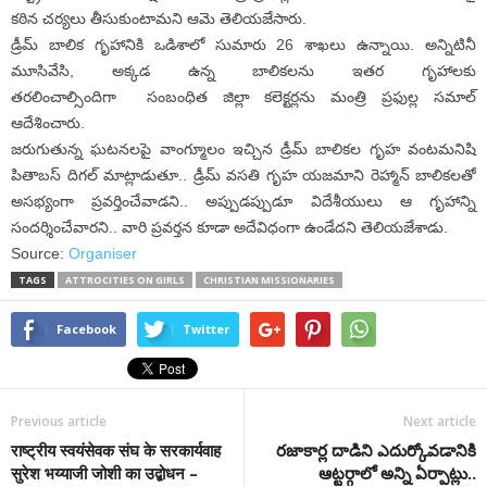
కఠిన చర్యలు తీసుకుంటామని ఆమె తెలియజేసారు.
డ్రీమ్ బాలిక గృహానికి ఒడిశాలో సుమారు 26 శాఖలు ఉన్నాయి. అన్నిటినీ
మూసివేసి, అక్కడ ఉన్న బాలికలను ఇతర గృహాలకు
తరలించాల్సిందిగా సంబంధిత జిల్లా కలెక్టర్లను మంత్రి ప్రఫుల్ల సమాల్
ఆదేశించారు.
జరుగుతున్న ఘటనలపై వాంగ్మూలం ఇచ్చిన డ్రీమ్ బాలికల గృహ వంటమనిషి
పితాబస్ దిగల్ మాట్లాడుతూ.. డ్రీమ్ వసతి గృహ యజమాని రెహ్మాన్ బాలికలతో
అసభ్యంగా ప్రవర్తించేవాడని.. అప్పుడప్పుడూ విదేశీయులు ఆ గృహాన్ని
సందర్శించేవారని.. వారి ప్రవర్తన కూడా అదేవిధంగా ఉండేదని తెలియజేశాడు.
Source:
Organiser
TAGS
ATTROCITIES ON GIRLS
CHRISTIAN MISSIONARIES
Facebook
Twitter
Previous article
Next article
राष्ट्रीय स्वयंसेवक संघ के सरकार्यवाह
రజాకార్ల దాడిని ఎదుర్కోవడానికి
सुरेश भय्याजी जोशी का उद्बोधन –
ఆట్టర్గాలో అన్ని ఏర్పాట్లు..