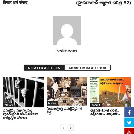
विराट धर्म संसद
(హైదరాబాద్ అజ్ఞాత చరిత్ర-52)
vskteam
RELATED ARTICLES
MORE FROM AUTHOR
News
News
News
నియంతృత్వ ఎమర్జెన్సీకి 49
ఎమర్జెన్సీ: ప్రజాస్వామ్య
ఛ‌త్ర‌ప‌తి శివాజీ చరిత్ర‌..
ఏళ్లు
పునరుద్ధరణ కోసం మహిళా
వ‌క్రీక‌ర‌ణ‌లు, వాస్త‌వాలు – 1
కార్యకర్తల పోరాటం