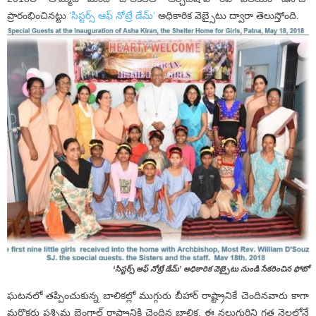
ప్రారంభించినట్టు
‘సిస్టర్స్ ఆఫ్ నోట్రే డేమ్’
అధికారిక వెబ్సైటు ద్వారా తెలుస్తోంది.
‘సిస్టర్స్ ఆఫ్ నోట్రే డేమ్’ అధికారిక వెబ్సైటు నుండి సేకరించిన ఫోటో
ఘటనలో తప్పించుకున్న బాలికల్లో ముగ్గురు బీహార్ రాష్ట్రానికే చెందినవారు కాగా
మరొకరు పశ్చిమ బెంగాల్ రాష్ట్రానికి చెందిన బాలిక. ఈ నలుగురిని గత నెలలోనే