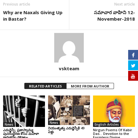
Previous article
Next article
Why are Naxals Giving Up
సమాచార వాహిని 12-
in Bastar?
November-2018
vskteam
RELATED ARTICLES
MORE FROM AUTHOR
News
News
English Articles
నియంతృత్వ ఎమర్జెన్సీకి 49
ఎమర్జెన్సీ: ప్రజాస్వామ్య
Nirgun Poems Of Kabir
ఏళ్లు
పునరుద్ధరణ కోసం మహిళా
Das… Devotion to the
కార్యకర్తల పోరాటం
Formless Divine