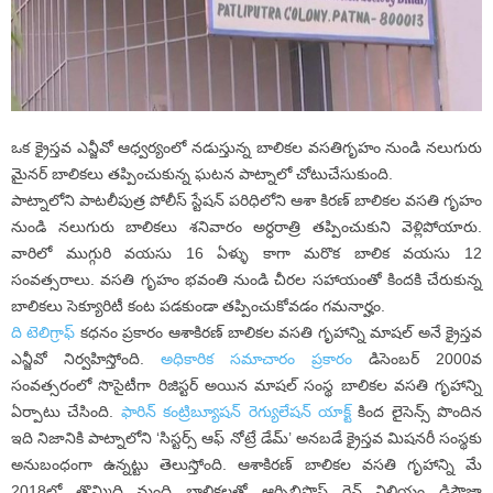
ఒక క్రైస్తవ ఎన్జీవో ఆధ్వర్యంలో నడుస్తున్న బాలికల వసతిగృహం నుండి నలుగురు
మైనర్ బాలికలు తప్పించుకున్న ఘటన పాట్నాలో చోటుచేసుకుంది.
పాట్నాలోని పాటలీపుత్ర పోలీస్ స్టేషన్ పరిధిలోని ఆశా కిరణ్ బాలికల వసతి గృహం
నుండి నలుగురు బాలికలు శనివారం అర్ధరాత్రి తప్పించుకుని వెళ్లిపోయారు.
వారిలో ముగ్గురి వయసు 16 ఏళ్ళు కాగా మరొక బాలిక వయసు 12
సంవత్సరాలు. వసతి గృహం భవంతి నుండి చీరల సహాయంతో కిందకి చేరుకున్న
బాలికలు సెక్యూరిటీ కంట పడకుండా తప్పించుకోవడం గమనార్హం.
ది టెలిగ్రాఫ్
కధనం ప్రకారం ఆశాకిరణ్ బాలికల వసతి గృహాన్ని మాషల్ అనే క్రైస్తవ
ఎన్జీవో నిర్వహిస్తోంది.
అధికారిక సమాచారం ప్రకారం
డిసెంబర్ 2000వ
సంవత్సరంలో సొసైటీగా రిజిస్టర్ అయిన మాషల్ సంస్థ బాలికల వసతి గృహాన్ని
ఏర్పాటు చేసింది.
ఫారిన్ కంట్రిబ్యూషన్ రెగ్యులేషన్ యాక్ట్
కింద లైసెన్స్ పొందిన
ఇది నిజానికి పాట్నాలోని ‘సిస్టర్స్ ఆఫ్ నోట్రే డేమ్’ అనబడే క్రైస్తవ మిషనరీ సంస్థకు
అనుబంధంగా ఉన్నట్టు తెలుస్తోంది. ఆశాకిరణ్ బాలికల వసతి గృహాన్ని మే
2018లో తొమ్మిది మంది బాలికలతో ఆర్చిబిషొప్ రెవ్ విలియం డిసౌజా