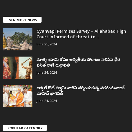
EVEN MORE NEWS
Gyanvapi Permises Survey – Allahabad High
Court informed of threat to...
June 25, 2024
మాతృ భూమి కోసం అద్వితీయ పోరాటం సలిపిన ధీర
వనిత రాణి దుర్గావతి
June 24, 2024
అక్కల్‌ కోట్‌ స్వామి వారిని దర్శించుకున్న సరసంఘచాలక్
మోహన్ భాగవత్
June 24, 2024
POPULAR CATEGORY