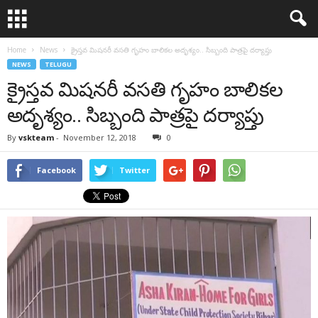
Home
News
క్రైస్తవ మిషనరీ వసతి గృహం బాలికల అదృశ్యం.. సిబ్బంది పాత్రపై దర్యాప్తు
NEWS
TELUGU
క్రైస్తవ మిషనరీ వసతి గృహం బాలికల
అదృశ్యం.. సిబ్బంది పాత్రపై దర్యాప్తు
By
vskteam
-
November 12, 2018
0
Facebook
Twitter