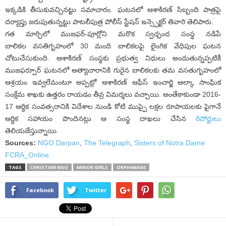
ఇక్కడికి తీసుకువచ్చినట్టు సమాచారం. ఘటనలో ఆశాకిరణ్ సిబ్బంది పాత్రపై
దర్యాప్తు జరుపుతున్నట్టు పాటలీపుత్ర పోలీస్ స్టేషన్ ఇన్స్పెక్టర్ తివారి తెలిపారు.
గత మార్చిలో ముజఫర్-పూర్లోని మరొక స్వచ్ఛంద సంస్థ నడిపే
బాలికల వసతిగృహంలో 30 మంది బాలికలపై లైంగిక వేధిపుల ఘటన
చోటుచేసుకుంది. ఆశాకిరణ్ సంస్థకు ప్రభుత్వ నిధులు అందుతున్నప్పటికీ
ముజఫర్పూర్ ఘటనలో అత్యాచారానికి గురైన బాలికలకు తమ వసతుగృహంలో
ఆశ్రయం ఇవ్వలేమంటూ అప్పట్లో ఆశాకిరణ్ ఆఫీస్ ఇంచార్జి ఆల్కా సాంఘిక
సంక్షేమ శాఖకు ఉత్తరం రాయడం తీవ్ర విమర్శలు వచ్చాయి. అంతేకాకుండా 2016-
17 ఆర్ధిక సంవత్సరానికి విదేశాల నుండి కోటి ముప్పై లక్షల రూపాయలకు పైగానే
ఆర్ధిక సహాయం పొందినట్లు ఆ సంస్థ దాఖలు చేసిన
రిపోర్టులు
తెలియజేస్తున్నాయి.
Sources:
NGO Darpan
,
The Telegraph
,
Sisters of Notra Dame
FCRA_Online
TAGS
CHRISTIAN NGO
MINOR GIRLS
ORPHANAGE
Facebook
Twitter