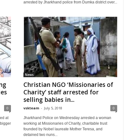
arrested by Jharkhand police from Dumka district over...
News
ing
Christian NGO ‘Missionaries of
ies
Charity’ staff arrested for
selling babies in...
0
vskteam
-
July 5, 2018
0
ed at
Jharkhand Police on Wednesday arrested a woman
 bigger
working at Missionaries of Charity, charitable trust
founded by Nobel laureate Mother Teresa, and
detained two nuns...