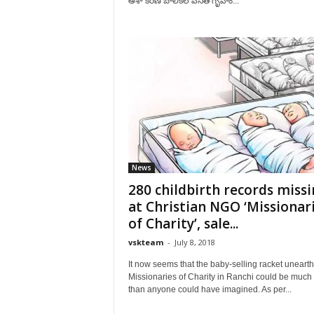
ఆశా కిరణ్ బాలికల వసతి గృహం...
News
280 childbirth records miss
at Christian NGO ‘Missionar
of Charity’, sale...
vskteam
-
July 8, 2018
It now seems that the baby-selling racket unearth
Missionaries of Charity in Ranchi could be much
than anyone could have imagined. As per...