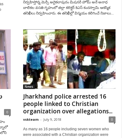
నిర్వహిస్తోన్న మెర్సీ అదైకలాపురం మిషనరీ హోమ్ అనే అనాధ
as
బాలికల వసతి గృహంలో జిల్లా కలెక్టర్ కెఎస్ కందస్వామి ఆకస్మిక
o
తనిఖీలు నిర్వహించారు. ఈ తనిఖీల్లో విస్మయం కలిగించే నిజాలు...
News
ల
Jharkhand police arrested 16
people linked to Christian
organization over allegations...
0
vskteam
-
July 9, 2018
0
గృహం
్నాలో
As many as 16 people including seven women who
ిలోని
were associated with a Christian organization were