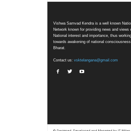
Vishwa Samvad Kendra is a well known Natio
Network known for providing news and views 
National interest and importance, thus workin
towards awakening of national consciousness
Bharat.
Contact us:
vsktelangana@gmail.com
© Designed, Developed and Managed by IT Milan