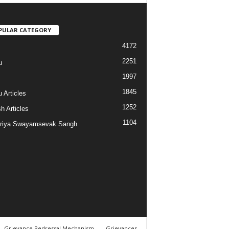
PULAR CATEGORY
4172
2251
u
1997
s
1845
 Articles
1252
h Articles
1104
riya Swayamsevak Sangh
Grievance Redressal Mechanism
Grievances