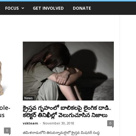
FOCUS
GET INVOLVED
DONATE
News
ole-
క్రైస్తవ గృహంలో బాలికలపై లైంగిక దాడి..
us
కలెక్టర్ తినిఖీల్లో వెలుగుచూసిన నిజాలు
vskteam
-
November 30, 2018
0
0
తమిళనాడులోని తిరువన్నామలైలో క్రైస్తవ మిషనరీ సంస్థ