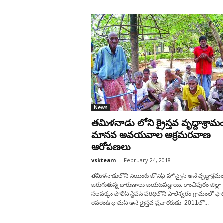
News
తమిళనాడు లోని క్రైస్తవ వృద్దాశ్రామ
మానవ అవయవాల అక్రమరవాణ
ఆరోపణలు
vskteam
-
February 24, 2018
తమిళనాడులోని సెయింట్ జోసెఫ్ హోస్పైస్ అనే వృద్ధాశ్రమ
జరుగుతున్న దారుణాలు బయటపడ్డాయి. కాంచీపురం జిల్లా
సలవక్కం పోలీస్ స్టేషన్ పరిధిలోని పాలేశ్వరం గ్రామంలో ఫా
రెవరెండ్ థామస్ అనే క్రైస్తవ ప్రచారకుడు 2011లో...