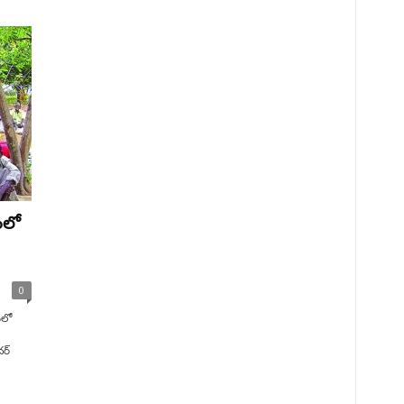
ంలో
0
ంలో
దర్