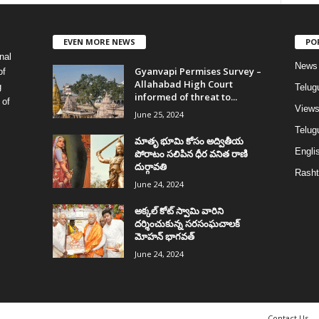
EVEN MORE NEWS
PO
nal
News
Gyanvapi Permises Survey –
of
Allahabad High Court
g
Telug
informed of threat to...
 of
View
June 25, 2024
Telugu
మాతృ భూమి కోసం అద్వితీయ
Englis
పోరాటం సలిపిన ధీర వనిత రాణి
దుర్గావతి
Rasht
June 24, 2024
అక్కల్‌ కోట్‌ స్వామి వారిని
దర్శించుకున్న సరసంఘచాలక్
మోహన్ భాగవత్
June 24, 2024
Contact Us