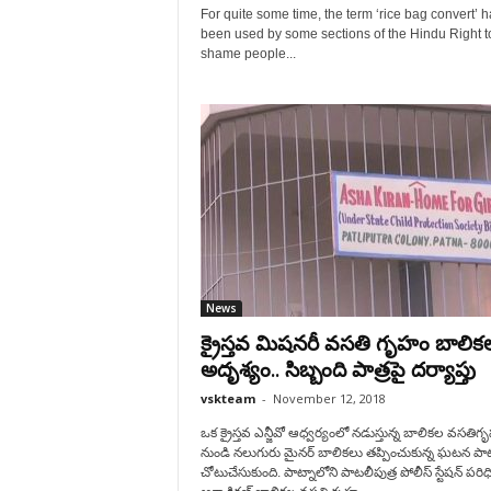
For quite some time, the term ‘rice bag convert’ h
been used by some sections of the Hindu Right t
shame people...
News
క్రైస్తవ మిషనరీ వసతి గృహం బాలిక
అదృశ్యం.. సిబ్బంది పాత్రపై దర్యాప్తు
vskteam
-
November 12, 2018
ఒక క్రైస్తవ ఎన్జీవో ఆధ్వర్యంలో నడుస్తున్న బాలికల వసతి
నుండి నలుగురు మైనర్ బాలికలు తప్పించుకున్న ఘటన పాట
చోటుచేసుకుంది. పాట్నాలోని పాటలీపుత్ర పోలీస్ స్టేషన్ పరిధ