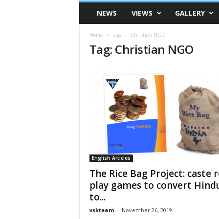
VSK
NEWS
VIEWS
GALLERY
Telangana
Home
Tags
Christian NGO
Tag: Christian NGO
English Articles
The Rice Bag Project: caste r
play games to convert Hind
to...
vskteam
-
November 26, 2019