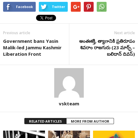
Facebook
Twitter
Previous article
Next article
Government bans Yasin
అంతఃశక్తి, త్యాగానికి ప్రతిరూపం
Malik-led Jammu Kashmir
శివరాం రాజగురు (23 మార్చ్ –
Liberation Front
బలిదాన్ దివస్)
vskteam
RELATED ARTICLES
MORE FROM AUTHOR