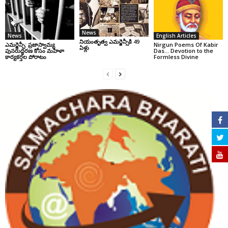
News
News
English Articles
నియంతృత్వ ఎమర్జెన్సీకి 49
ఎమర్జెన్సీ: ప్రజాస్వామ్య
Nirgun Poems Of Kabir
ఏళ్లు
పునరుద్ధరణ కోసం మహిళా
Das… Devotion to the
కార్యకర్తల పోరాటం
Formless Divine