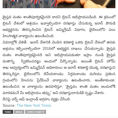
క్రైస్తవ మతం శాంతిపూర్వకమైనది కాదని బ్రిటన్ అభిప్రాయపడింది. ఈ క్రమంలో
బ్రిటన్ దేశంలో ఆశ్రయం ఇవ్వాల్సిందిగా దరఖాస్తు చేసుకున్న ఇరాన్ పౌరుడి
అభ్యర్ధనను తిరస్కరించిన బ్రిటన్ ఇమ్మిగ్రేషన్ విభాగం, బైబిలులోని పలు
హింసాత్మక వాక్యాలను ఉటంకించింది.
వివరాల్లోకి వెళితే.. ఇరాన్ దేశానికి చెందిన శరణార్థి ఒకరు బ్రిటన్ దేశంలో తనకు
ఆశ్రయం కల్పించాల్సిందిగా 2016లో అభ్యర్ధన దాఖలు చేసుకున్నాడు. క్రైస్తవ
మతం శాంతిపూర్వకమైనది అని అభిప్రాయపడుతూ ఇస్లాం నుండి క్రైస్తవ
మతాన్ని స్వీకరించనట్టు అందులో పేర్కొన్నాడు. అయితే బ్రిటన్ హోమ్
శాఖ ఆధ్వర్యంలోని ఇమ్మిగ్రేషన్ అధికారులు ఆ ఇరాన్ శరణార్థి యొక్క దరఖాస్తుని
తిరస్కరిస్తూ, బైబిలులోని లెవీయకాండం, నిర్గమకాండం మరియు ప్రకటన
గ్రంథంలోని హింసను ప్రేరేపించే వాక్యాలను ఉటంకించారు. అంతేకాకుండా,
ఉటంకించిన ఆ వాక్యాలను ఉదహరిస్తూ, “క్రైస్తవం శాంతి మతం అందులోకి
మారడమనే మీ అభిప్రాయం తప్పు” అని దరఖాస్తుదారుడికి స్పష్టం చేశారు.
దీనిపై చర్చ్ ఆఫ్ ఇంగ్లాండ్ ఆగ్రహం వ్యక్తం చేసింది.
Source:
The New York Times
TAGS
BIBLE
CHRISTIANITY