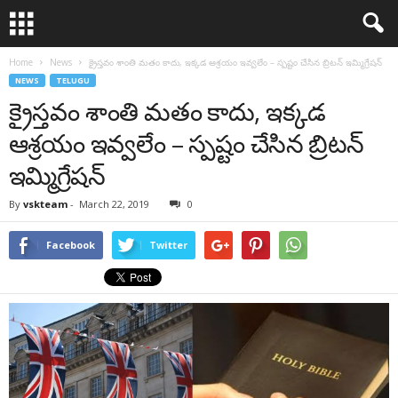
Home
News
క్రైస్తవం శాంతి మతం కాదు, ఇక్కడ ఆశ్రయం ఇవ్వలేం – స్పష్టం చేసిన బ్రిటన్ ఇమ్మిగ్రేషన్
NEWS
TELUGU
క్రైస్తవం శాంతి మతం కాదు, ఇక్కడ
ఆశ్రయం ఇవ్వలేం – స్పష్టం చేసిన బ్రిటన్
ఇమ్మిగ్రేషన్
By
vskteam
-
March 22, 2019
0
Facebook
Twitter