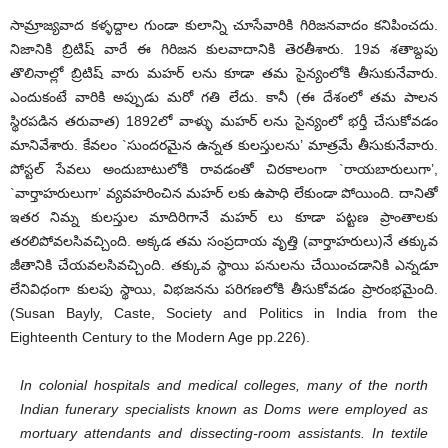
సామ్రాజ్యవాద కళ్ళద్దాల గుండా కులాన్ని చూసేవారికి గిరిజనవాదం కనిపించదు.
నిజానికి బ్రిటిష్ వారే ఈ గిరిజన కులవాదానికి తెరతీశారు. 19వ శతాబ్దపు
తొలినాల్లో బ్రిటిష్ వారు మహర్ లను కూడా తమ సైన్యంలోకి తీసుకునేవారు.
ఎందుకంటే వారికి అప్పుడు మరో గతి లేదు. కానీ (ఈ దేశంలో తమ పాలన
స్థిరపడిన తరువాత) 1892లో వాళ్ళు మహర్ లను సైన్యంలో భర్తీ చేసుకోవడం
మానివేశారు. కేవలం `సుందరమైన ఉన్నత కులస్తులను’ మాత్రమే తీసుకునేవారు.
పోస్టల్ సేవలు అందుబాటులోకి రావడంతో చిరకాలంగా `రాయబారులుగా’,
`వార్తాహరులుగా’ వ్యవహరించిన మహర్ లకు ఉపాధి లేకుండా పోయింది. దానితో
ఇతర నిమ్న కులస్తుల మాదిరిగానే మహర్ లు కూడా పట్టణ ప్రాంతాలకు
తరలిపోవలసివచ్చింది. అక్కడ తమ సంప్రదాయ వృత్తి (వార్తాహరులు)నే తక్కువ
జీతానికి చేయవలసివచ్చింది. తక్కువ స్థాయి పనులను చేయించడానికి ఎన్నడూ
లేనివిధంగా కులపు స్థాయి, విభజనను పరిగణలోకి తీసుకోవడం ప్రారంభమైంది.
(Susan Bayly, Caste, Society and Politics in India from the
Eighteenth Century to the Modern Age pp.226).
In colonial hospitals and medical colleges, many of the north
Indian funerary specialists known as Doms were employed as
mortuary attendants and dissecting-room assistants. In textile