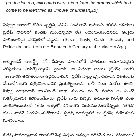
production too, mill hands were often from the groups which had
come to be identified as ‘impure’ or unclean[18].
పీష్వాల కాలంలో కోరిన వృత్తిని, పనిని ఎంచుకునే అవకాశం కలిగిన దళితులు
బ్రిటిష్ పాలనలో ఇంతకు ముందెన్నడూ లేని నియమనిబంధనలు, ఆంక్షలు
పాటించాల్సిన పరిస్థితిలో పడ్డారు. (Susan Bayly, Caste, Society and
Politics in India from the Eighteenth Century to the Modern Age).
అలెగ్జాండర్ రాబర్ట్స్ సన్ పీష్వాల పాలనలోనే దళితులు అమానుషమైన
పరిస్థితులు ఎదుర్కొన్నారని వ్రాశాడు. ఆ విధంగా తాము (బ్రిటిష్ వారు)
`అణగారిన తరగతుల’ను ఉద్దరించామని, బ్రిటిష్ సామ్రాజ్యవాదపాలన దళితులకు
మేలుచేసిందని చిత్రీకరించడానికి ప్రయత్నించాడు. కానీ నిజం మరోలా ఉంది.
పీష్వా మాధవరావ్ కాలనికంటే బాగా ముందు నుంచే మహర్ లు ఎంతో
వతన్(భూమి) కలిగిఉండేవారు. బ్రిటిష్ వారు వచ్చిన తరువాత పరిస్తితి ఎంత
మారిపోయిందంటే `తమ ఇళ్ళలో పనివారిని నియమించుకునేప్పుడు `తగిన’
కులం వారినే నియమించుకోవాలని’ బ్రిటిష్ మాన్యువల్ లు బ్రిటిష్ మహిళలకు
సూచించాయి.
బ్రిటిష్ సామ్రాజ్యవాద పాలనలో పెద్ద ఎత్తున అడవుల నరికివేత వల్ల `గిరిజనులు’