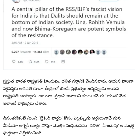
ప్రస్తుత భారత రాష్ట్రపతి హిందువు, దళిత వర్గానికి చెందినవారు. ఆయన పాలనా
వ్యవస్థకు అధిపతి కూడా. కేంద్రంలో బిజెపి ప్రభుత్వం ఉన్నప్పుడు ఆయన
రాష్ట్రపతి అయ్యారు. అయినా ప్రధాని కావాలని కలలు కనే ఈ `యువ’ నేత
ఇలాంటి వ్యాఖ్యలు చేశారు.
దీనంతటికంటే మించి `బ్రేకింగ్ వార్తల’ కోసం ఎల్లప్పుడు అర్రులుచాచే మన
మీడియా అగ్నికి ఆజ్యం పోస్తూ మొత్తం సంఘటనను `దళిత’ `హిందువు’ ల మధ్య
ఘర్షణగా చిత్రీకరించింది.