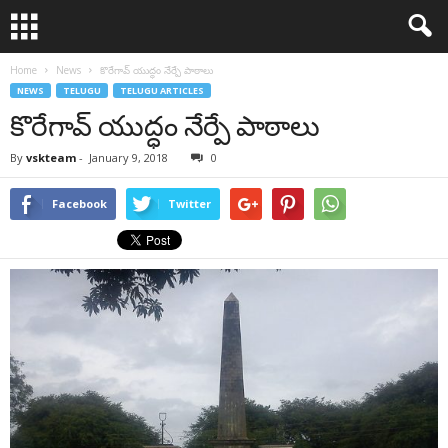
Home
News
కొరేగావ్ యుద్ధం నేర్పే పాఠాలు
NEWS
TELUGU
TELUGU ARTICLES
కొరేగావ్ యుద్ధం నేర్పే పాఠాలు
By
vskteam
-
January 9, 2018
0
Facebook
Twitter