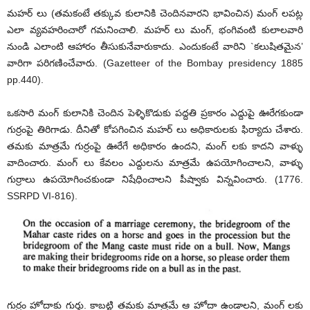
మహర్ లు (తమకంటే తక్కువ కులానికి చెందినవారని భావించిన) మంగ్ లపట్ల
ఎలా వ్యవహరించారో గమనించాలి. మహర్ లు మంగ్, భంగివంటి కులాలవారి
నుండి ఎలాంటి ఆహారం తీసుకునేవారుకాదు. ఎందుకంటే వారిని `కలుషితమైన’
వారిగా పరిగణించేవారు. (Gazetteer of the Bombay presidency 1885
pp.440).
ఒకసారి మంగ్ కులానికి చెందిన పెళ్ళికొడుకు పద్దతి ప్రకారం ఎద్దుపై ఊరేగకుండా
గుర్రంపై తిరిగాడు. దీనితో కోపగించిన మహర్ లు అధికారులకు ఫిర్యాదు చేశారు.
తమకు మాత్రమే గుర్రంపై ఊరేగే అధికారం ఉందని, మంగ్ లకు కాదని వాళ్ళు
వాదించారు. మంగ్ లు కేవలం ఎద్దులను మాత్రమే ఉపయోగించాలని, వాళ్ళు
గుర్రాలు ఉపయోగించకుండా నిషేధించాలని పీష్వాకు విన్నవించారు. (1776.
SSRPD VI-816).
గుర్రం హోదాకు గుర్తు. కాబట్టి తమకు మాత్రమే ఆ హోదా ఉండాలని, మంగ్ లకు