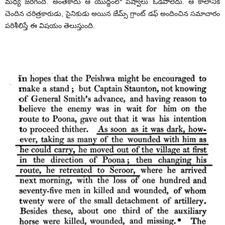
మధ్య జరిగింది. అంతేకాదు ఆ యుద్దంలో పీష్వాలు ఓడిపోలేదు. ఆ కాలానికి
చెందిన చరిత్రకారుడు, సైనికుడు అయిన జేమ్స్ గ్రాంట్ డఫ్ అందించిన సమాచారం
పరిశీలిస్తే ఈ విషయం తెలుస్తుంది.