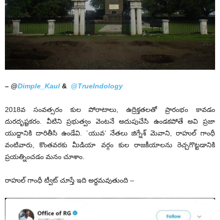
– @
Dimple_Kaul
&
@TrueIndology
2018వ సంవత్సరం కుల పోరాటాలు, ఉద్రిక్తతలతో ప్రారంభం కావడం
దురదృష్టకరం. వీటిని ప్రభుత్వం వెంటనే అదుపుచేసి ఉండకపోతే అవి ప్రజా
యుద్దానికి దారితీసి ఉండేవి. `యువ’ నేతలు జిగ్నేశ్ మెవాని, రాహుల్ గాంధీ
వంటివారు, కొంతవరకు మీడియా వర్గం కుల రాజకీయాలను రెచ్చగొట్టడానికి
ప్రయత్నించడం మనం చూశాం.
రాహుల్ గాంధీ ట్వీట్ చూస్తే ఇది అర్ధమవుతుంది –