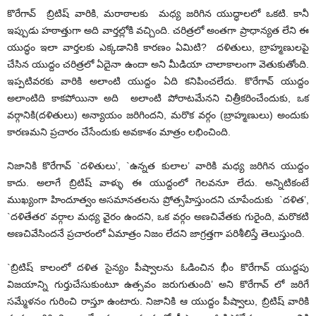
కొరేగావ్ బ్రిటిష్ వారికి, మరాఠాలకు మధ్య జరిగిన యుద్ధాలలో ఒకటి. కానీ
ఇప్పుడు హఠాత్తుగా అది వార్తల్లోకి వచ్చింది. చరిత్రలో అంతగా ప్రాధాన్యత లేని ఈ
యుద్ధం ఇలా వార్తలకు ఎక్కడానికి కారణం ఏమిటి? దళితులు, బ్రాహ్మణులపై
చేసిన యుద్దం చరిత్రలో ఏదైనా ఉందా అని మీడియా చాలాకాలంగా వెతుకుతోంది.
ఇప్పటివరకు వారికి అలాంటి యుద్దం ఏది కనిపించలేదు. కొరేగావ్ యుద్దం
అలాంటిది కాకపోయినా అది అలాంటి పోరాటమేనని చిత్రీకరించేందుకు, ఒక
వర్గానికి(దళితులు) అన్యాయం జరిగిందని, మరొక వర్గం (బ్రాహ్మణులు) అందుకు
కారణమని ప్రచారం చేసేందుకు అవకాశం మాత్రం లభించింది.
నిజానికి కొరేగావ్ `దళితులు’, `ఉన్నత కులాల’ వారికి మధ్య జరిగిన యుద్దం
కాదు. అలాగే బ్రిటిష్ వాళ్ళు ఈ యుద్దంలో గెలవనూ లేదు. అన్నిటికంటే
ముఖ్యంగా హిందూత్వం అసమానతలను ప్రోత్సహిస్తుందని చూపేందుకు `దళిత’,
`దళితేతర’ వర్గాల మధ్య వైరం ఉందని, ఒక వర్గం అణచివేతకు గురైంది, మరొకటి
అణచివేసిందనే ప్రచారంలో ఏమాత్రం నిజం లేదని జాగ్రత్తగా పరిశీలిస్తే తెలుస్తుంది.
`బ్రిటిష్ కాలంలో దళిత సైన్యం పీష్వాలను ఓడించిన భీం కొరేగావ్ యుద్దపు
విజయాన్ని గుర్తుచేసుకుంటూ ఉత్సవం జరుగుతుంది’ అని కొరేగావ్ లో జరిగే
సమ్మేళనం గురించి రాస్తూ ఉంటారు. నిజానికి ఆ యుద్దం పీష్వాలు, బ్రిటిష్ వారికి