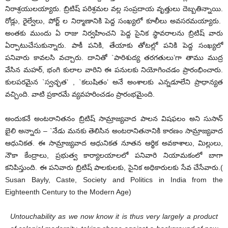
నిరాశ్రయులయ్యారు. బ్రిటిష్ పరిశ్రమల వల్ల సంప్రదాయ వృత్తులు దెబ్బతిన్నాయి.
రోడ్లు, రైల్వేలు, పోర్ట్ ల నిర్మాణానికి పెద్ద సంఖ్యలో కూలీలు అవసరమయ్యారు.
అంతకు ముందు ఏ రాజు నిర్వహించని పెద్ద సైనిక స్థావరాలను బ్రిటిష్ వారు
ఏర్పాటుచేసుకున్నారు. పాకీ పనికి, తేయాకు తోటల్లో పనికి పెద్ద సంఖ్యలో
పనివారు కావలసి వచ్చారు. దానితో `పారిశుద్య తరగతులు’గా తాము ముద్ర
వేసిన మహర్, భంగి కులాల వారిని ఈ పనులకు నియోగించడం ప్రారంభించారు.
కులపరమైన `స్వచ్ఛత’ , `కలుషితం’ అనే అంశాలకు ఎన్నడూలేని ప్రాధాన్యత
వచ్చింది. వాటి ప్రకారమే వ్యవహరించడం ప్రారంభమైంది.
అందుకనే అంటరానితనం బ్రిటిష్ సామ్రాజ్యవాద పాలన విషఫలం అని సుసాన్
బైలి అన్నారు – `నేడు మనకు తెలిసిన అంటరానితనానికి కారణం సామ్రాజ్యవాద
ఆధునికత. ఈ సామ్రాజ్యవాద ఆధునికత నూతన ఆర్థిక అవకాశాలు, మిల్లులు,
నౌకా కేంద్రాలు, ప్రభుత్వ కార్యాలయాలలో పనివారి నియామకంలో బాగా
కనిపిస్తుంది. ఈ పనివారు బ్రిటిష్ పాలకులకు, సైనిక అధికారులకు సేవ చేసేవారు.(
Susan Bayly, Caste, Society and Politics in India from the
Eighteenth Century to the Modern Age)
Untouchability as we now know it is thus very largely a product