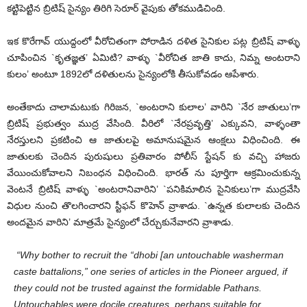
కట్టిపెట్టిన బ్రిటిష్ సైన్యం తిరిగి సెరూర్ వైపుకు తోకముడిచింది.
ఇక కొరేగావ్ యుద్దంలో వీరోచితంగా పోరాడిన దళిత సైనికుల పట్ల బ్రిటిష్ వాళ్ళు
చూపించిన `కృతజ్ఞత’ ఏమిటి? వాళ్ళు `వీరోచిత జాతి కాదు, నిమ్న అంటరాని
కులం’ అంటూ 1892లో దళితులను సైన్యంలోకి తీసుకోవడం ఆపేశారు.
అంతేకాదు చాలామటుకు గిరిజన, `అంటరాని కులాల’ వారిని `నేర జాతులు’గా
బ్రిటిష్ ప్రభుత్వం ముద్ర వేసింది. వీరిలో `నేరప్రవృత్తి’ ఎక్కువని, వాళ్ళంతా
నేరస్తులని ప్రకటించి ఆ జాతులపై అమానుషమైన ఆంక్షలు విధించింది. ఈ
జాతులకు చెందిన పురుషులు ప్రతివారం పోలీస్ స్టేషన్ కు వచ్చి హాజరు
వేయించుకోవాలని నిబంధన విధించింది. భారత్ ను పూర్తిగా ఆక్రమించుకున్న
వెంటనే బ్రిటిష్ వాళ్ళు `అంటరానివారిని’ `పనికిమాలిన సైనికులు’గా ముద్రవేసి
విధుల నుంచి తొలగించారని స్టీఫన్ కొహెన్ వ్రాశాడు. `ఉన్నత కులాలకు చెందిన
అందమైన వారిని’ మాత్రమే సైన్యంలో చేర్చుకునేవారని వ్రాశాడు.
“Why bother to recruit the “dhobi [an untouchable washerman
caste battalions,” one series of articles in the Pioneer argued, if
they could not be trusted against the formidable Pathans.
Untouchables were docile creatures, perhaps suitable for