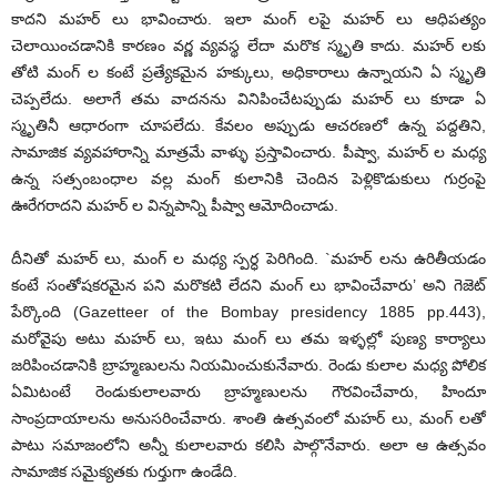
కాదని మహర్ లు భావించారు. ఇలా మంగ్ లపై మహర్ లు ఆధిపత్యం
చెలాయించడానికి కారణం వర్ణ వ్యవస్థ లేదా మరొక స్మృతి కాదు. మహర్ లకు
తోటి మంగ్ ల కంటే ప్రత్యేకమైన హక్కులు, అధికారాలు ఉన్నాయని ఏ స్మృతి
చెప్పలేదు. అలాగే తమ వాదనను వినిపించేటప్పుడు మహర్ లు కూడా ఏ
స్మృతినీ ఆధారంగా చూపలేదు. కేవలం అప్పుడు ఆచరణలో ఉన్న పద్దతిని,
సామాజిక వ్యవహారాన్ని మాత్రమే వాళ్ళు ప్రస్తావించారు. పీష్వా, మహర్ ల మధ్య
ఉన్న సత్సంబంధాల వల్ల మంగ్ కులానికి చెందిన పెళ్లికొడుకులు గుర్రంపై
ఊరేగరాదని మహర్ ల విన్నపాన్ని పీష్వా ఆమోదించాడు.
దీనితో మహర్ లు, మంగ్ ల మధ్య స్పర్ధ పెరిగింది. `మహర్ లను ఉరితీయడం
కంటే సంతోషకరమైన పని మరొకటి లేదని మంగ్ లు భావించేవారు’ అని గెజెట్
పేర్కొంది (Gazetteer of the Bombay presidency 1885 pp.443),
మరోవైపు అటు మహర్ లు, ఇటు మంగ్ లు తమ ఇళ్ళల్లో పుణ్య కార్యాలు
జరిపించడానికి బ్రాహ్మణులను నియమించుకునేవారు. రెండు కులాల మధ్య పోలిక
ఏమిటంటే రెండుకులాలవారు బ్రాహ్మణులను గౌరవించేవారు, హిందూ
సాంప్రదాయాలను అనుసరించేవారు. శాంతి ఉత్సవంలో మహర్ లు, మంగ్ లతో
పాటు సమాజంలోని అన్నీ కులాలవారు కలిసి పాల్గొనేవారు. అలా ఆ ఉత్సవం
సామాజిక సమైక్యతకు గుర్తుగా ఉండేది.