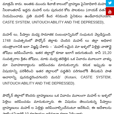
మాత్రమే కాదు. అంతకు ముందు శివాజీ కాలంలో బ్రాహ్మణ సైనికాధికారి మహదాజీ
నీలకాంతరావ్ ఇద్దరు మహర్ లను పురందర కోట పాలకులు (నాయక్ వతన్)గా
నియమించాడు. ప్రతి మహర్ కింద 40మంది సైనికులు ఉండేవారు(Kotani,
CASTE SYSTEM, UNTOUCH ABILITY AND THE DEPRESSED),
మహర్ లు, పీష్వాల మధ్య సామాజిక సంబంధాన్నిమరో సంఘటన వెల్లడిస్తుంది.
1748 సంవత్సరంలో పౌధ్కోర్ జిల్లాకు చెందిన మహర్ లు జిల్లా అధికార
యంత్రాంగానికి ఇలా విజ్ఞప్తి చేశారు – `మహర్ లమైన మా ఇళ్ళలో పెళ్లిళ్లు వాతాన్దై
జోషిలు జరిపించేవారు. ఇతర జిల్లాల్లో కూడా ఇలాగే జరుగుతుంది. కానీ 15,20
సంవత్సరాల క్రితం జోషిలు, మాకు మధ్య తలెత్తిన ఒక వివాదం మూలంగా వాళ్ళు
మా వివాహకార్యాలను జరిపించడం మానుకున్నారు. కనుక ఇప్పుడు ఆ
విషయాన్ని పరిశీలించి ఇతర జిల్లాలలో పద్ధతిని పరిగణలోకి తీసుకుని పాత
ఆచారాన్ని పునరుద్ధరించగలరని మనవి’ (Kotani, CASTE SYSTEM,
UNTOUCH ABILITY AND THE DEPRESSED).
పౌద్కోర్ జిల్లాలో కొందరు బ్రాహ్మణులు ఒక వివాదం మూలంగా మహర్ ల ఇళ్ళలో
పెళ్లిలు జరిపించడం మానుకున్నారు. ఈ విషయం తెలుసుకున్న పీష్వాలు
బ్రాహ్మణులు మహర్ ల పెళ్లిళ్లు జరిపించాల్సిందేనంటూ ఆదేశించి, ఈ ఆదేశాలను
పాటించనివారికి 10 రూపాయల జరిమానా కూడా విధించారు.