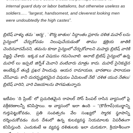
internal guard duty or labor battalions, but otherwise useless as
soldiers….. “largest, handsomest, and cleverest looking men
were undoubtedly the high castes”.
బ్రిటిష్ వాళ్ళు తమ
`ఆర్య’ , `శౌర్య జాతుల’ సిద్దాంతం ప్రకారం దళిత మహర్ లను
సైన్యంలో చేర్చుకోవడం నిలుపుచేయడంతో తాము క్షత్రియ జాతికి
చెందినవారమేనని, తమను కూడా సైన్యంలో చేర్చుకోవాలని మహర్లు బ్రిటిష్ వారికి
విజ్ఞప్తి చేశారు. ఇక్కడ ఒక విషయం గమనించాలి. ఆనాటి బ్రిటిష్ సైన్యంలో ఉన్న
మహర్ లు ఇప్పటి జిగ్నేశ్ మెవాని వంటివారు మాత్రం కాదు. మహర్ సైనికుడైన
అంబేడ్కర్ తండ్రి ప్రఖర హిందువు. ఆయన రామాయణ, భారతాలు పారాయణ
చేసేవాడు. కానీ దురదృష్టకరమైన విషయం ఏమిటంటే నేటి `దళిత యువ నేతలు’
బ్రిటిష్ వారిని, వారి విజయాలను పొగడుతున్నారు.
ఇటీవల `ది ప్రింట్’ లో ప్రచురితమైన రాహుల్ సోన్ పింపల్ రాసిన వ్యాసంలో పై
వక్రీకరణాలన్నీ కనిపిస్తాయి. ఆ వ్యాసంలో ఇలా ఉంది – “(కొరేగావ్)యుధ్ధాన్ని
గుర్తుపెట్టుకోవడం, ప్రతి సంవత్సరం వేల సంఖ్యలో స్మారక స్థూపాన్ని
దర్శించుకోవడం మన దేశంలో ఉన్న కులవ్యవస్థ నియమాలకు విపరీతంగా
కనిపిస్తుంది. ఎందుకంటే ఆ వ్యవస్థ దళితులకు ఇలా చురుకుగా, క్రియాశీలంగా