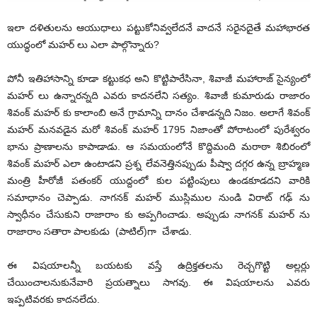
ఇలా దళితులను ఆయుధాలు పట్టుకోనివ్వలేదనే వాదనే సరైనదైతే మహాభారత
యుద్ధంలో మహర్ లు ఎలా పాల్గొన్నారు?
పోనీ ఇతిహాసాన్ని కూడా కట్టుకధ అని కొట్టిపారేసినా, శివాజీ మహారాజ్ సైన్యంలో
మహర్ లు ఉన్నారన్నది ఎవరు కాదనలేని సత్యం. శివాజీ కుమారుడు రాజారం
శివంక్ మహర్ కు కాలాంబి అనే గ్రామాన్ని దానం చేశాడన్నది నిజం. అలాగే శివంక్
మహర్ మనవడైన మరో శివంక్ మహర్ 1795 నిజాంతో పోరాటంలో పురేశ్వరం
భాను ప్రాణాలను కాపాడాడు. ఆ సమయంలోనే కొద్దిమంది మరాఠా శిబిరంలో
శివంక్ మహర్ ఎలా ఉంటాడని ప్రశ్న లేవనెత్తినప్పుడు పీష్వా దగ్గర ఉన్న బ్రాహ్మణ
మంత్రి హీరోజీ పతంకర్ యుద్దంలో కుల పట్టింపులు ఉండకూడదని వారికి
సమాధానం చెప్పాడు. నాగనక్ మహర్ ముస్లిముల నుండి విరాట్ గఢ్ ను
స్వాధీనం చేసుకుని రాజారాం కు అప్పగించాడు. అప్పుడు నాగనక్ మహర్ ను
రాజారాం సతారా పాలకుడు (పాటిల్)గా చేశాడు.
ఈ విషయాలన్నీ బయటకు వస్తే ఉద్రిక్తతలను రెచ్చగొట్టి అల్లర్లు
చేయించాలనుకునేవారి ప్రయత్నాలు సాగవు. ఈ విషయాలను ఎవరు
ఇప్పటివరకు కాదనలేదు.