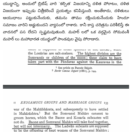
యుద్ధాన్ని, అందులో బ్రిటిష్ వారి `కల్పిత’ విజయాన్ని దళిత పోరాటం, దళిత
విజయంగా ఇప్పుడు చిత్రీకరించే ప్రయత్నం కనిపిస్తుంది. అంతేకాదు, దళితులు
ఆయుధాలు పట్టుకునేందుకు, తమను తాము రక్షించుకునేందుకు హిందూ
సమాజం వారిని అడ్డుకుందని వ్యాసంలో రాశారు. కానీ కాస్త చరిత్రను పరిశీలిస్తే ఈ
వాదనలో పస లేదని స్పష్టమవుతుంది. మహర్ లలో ఒక వర్గమైన సోమవంశీ
మహర్ లు మహాభారత యుద్ధంలో పాండవుల వైపు పోరాడారు.