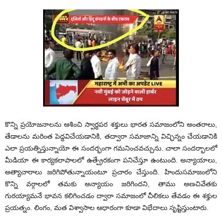
కొన్ని ప్రయోజనాలను ఆశించి స్వార్ధపర శక్తులు భారత సమాజంలోని అంతరాలు,
తేడాలను మరింత పెద్దవిచేయడానికి, తద్వారా సమాజాన్ని విచ్ఛిన్నం చేయడానికి
ఎలా ప్రయత్నిస్తున్నాయో ఈ సందర్భంగా గమనించవచ్చును. చాలా సందర్భాలలో
మీడియా ఈ కార్యకలాపాలలో ఉత్ప్రేరకంగా పనిచేస్తూ ఉంటుంది. అన్యాయాలు,
అత్యాచారాలు జరిగిపోతున్నాయంటూ ప్రచారం చేస్తుంది. హిందుసమాజంలోని
కొన్ని వర్గాలలో తమకు అన్యాయం జరిగిందని, తాము అణచివేతకు
గురయ్యామనే భావన కలిగించడం ద్వారా సమాజంలో చీలికలు తేవడం ఈ శక్తుల
ప్రయత్నం. లింగం, మత విశ్వాసాల ఆధారంగా కూడా విభేదాలు సృష్టిస్తుంటారు.