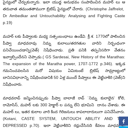
సైన్యంలో చేర్చుకున్నారు. ఇలా యుద్ద అనుభవం సంపాదించిన మహర్ లు ఆ
తరువాత తమంతతాముగా బ్రిటిష్ సైన్యంలో చేరారు. (Christophe Jaffrelot,
Dr Ambedkar and Untouchability: Analysing and Fighting Caste
p.19)
మహర్ లకు పీష్వాలకు మధ్య సత్సంబంధాలు ఉండేవి. క్రీ.శ. 1770లో పాలించిన
పీష్వా మాధవరావు నిమ్న కులాలు/తరగతుల వారిని నిర్బంధంగా
పనిచేయించడాన్ని(వెత్) నిషేధించాడు. ప్రతి పనికి తప్పనిసరిగా వేతనం
ఇవ్వాల్సిందేనని చెప్పాడు.( GS Sardesai, New History of the Marathas:
The expansion of the Maratha power, 1707-1772 p.346). ఇక్కడ
గమనించవలసిన మరో విషయం ఏమిటంటే బ్రిటిష్ సామ్రాజ్యంలో
బానిసవిధానాన్ని నిషేధించడానికి 50 ఏళ్ల ముందే పీష్వాలు ఈ వెట్టిచాకిరి (వెత్)ని
నిషేధించారు.
మాధవరావ్ జన్మించినప్పుడు పీష్వా బాలాజీ రావ్ `నిమ్న కులాలైన’ కోలి,
రామోసిస్, మహర్ లకు 300 హెక్టార్ ల పన్ను లేని భూమిని దానం చేశాడు. ఈ
మహర్ లు, ఇతర కులాల వారి కింద గిరిజనులు కాపలాదారులుగా పనిచేసేవారు.
(Kotani, CASTE SYSTEM, UNTOUCH ABILITY AND THE
DEPRESSED p.70). ఇలా వెట్టిచాకిరిని రద్దుచేసినది కేవలం మాధవరావ్