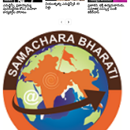
News
Telugu Articles
నియంతృత్వ ఎమర్జెన్సీకి 49
ఎమర్జెన్సీ: ప్రజాస్వామ్య
ప్రజాకవి, భక్తి ఉద్యమకారుడు,
ఏళ్లు
పునరుద్ధరణ కోసం మహిళా
సమాజిక సంస్కర్త సంత్‌
కార్యకర్తల పోరాటం
కబీర్‌దాస్‌