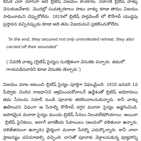
కనుక ఎలా చూసినా అది బ్రిటిష్ విజయం కానేకాదు. నిజానికి బ్రిటిష్ వాళ్ళు
వెనుకంజవేశారు. మొదట్లో సంవత్సరకాలం పాటు వాళ్ళు కూడా తాము విజయం
సాధించామని చెప్పుకోలేదు. 1819లో బ్రిటిష్ పార్లమెంట్ లో కొరేగావ్ యుద్దపు
ప్రస్తావన వచ్చినప్పుడు కూడా అది తమ విజయమని ప్రకటించుకోలేదు.
“In the end, they secured not only unmolested retreat, they also
carried off their wounded”
(`చివరికి వాళ్ళు (బ్రిటిష్ సైన్యం) సురక్షితంగా వెనుకకు వచ్చారు. తమలో
గాయపడినవారిని కూడా వెనుకకు తెచ్చారు.’)
విజయం మాట అటుంచి బ్రిటిష్ సైన్యం పూర్తిగా విఫలమైంది. 1818 జనవరి 1న
పీష్వాకు చెందిన రాజధానిని ఆక్రమించుకోవాలనే ఉద్దేశంతో బ్రిటిష్ అధికారులు
తమ సేనలను సెరూర్ నుండి పూనాకు తరలించాలనుకున్నారు. కానీ వాళ్ళు
ఊహించని విధంగా ఆ సేనాల్ని కొరేగావ్ దగ్గర మరాఠా సైన్యం అడ్డగించింది.
అపారమైన మరాఠా సైన్యం ముందు బ్రిటిష్ సేనలు నిలువలేకపోయాయి. అయినా
బ్రిటిష్ సైనికులు, అలాగే భారతీయ సిపాయిలు (అందులో దళితులూ ఉన్నారు,
దళితేతరులూ ఉన్నారు) ధైర్యంగా మరాఠా సేనల్ని ఎదుర్కొన్నారు. కానీ చాలా
ప్రాణనష్టం చవిచూడాల్సి వచ్చింది. దానితో పూనాకు వెళ్లాలనుకున్న వ్యూహాన్ని