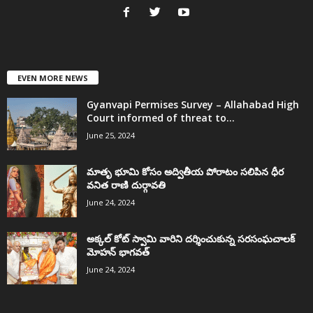
EVEN MORE NEWS
Gyanvapi Permises Survey – Allahabad High
Court informed of threat to...
June 25, 2024
మాతృ భూమి కోసం అద్వితీయ పోరాటం సలిపిన ధీర
వనిత రాణి దుర్గావతి
June 24, 2024
అక్కల్‌ కోట్‌ స్వామి వారిని దర్శించుకున్న సరసంఘచాలక్
మోహన్ భాగవత్
June 24, 2024