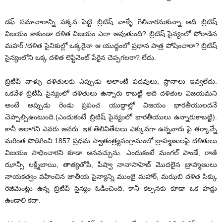
డఫ్ సమాచారాన్ని పక్కన పెట్టి బ్రిటిష్ వాళ్ళే గెలిచారనుకున్నా అది బ్రిటిష్
విజయం కాకుండా దళిత విజయం ఎలా అవుతుంది? బ్రిటిష్ సైన్యంలో పోరాడిన
మహర్ /దళిత సైనికుల్లో ఒక్కరైనా ఆ యుద్దంలో ప్రధాన పాత్ర పోషించారా? బ్రిటిష్
సైన్యంలోని ఒక్క దళిత లెఫ్టినెంట్ పేరైన చెప్పగలరా? లేదు.
బ్రిటిష్ వాళ్ళు దళితులకు ఎప్పుడు అలాంటి పదవులు, స్థానాలు ఇవ్వలేదు.
ఒకవేళ బ్రిటిష్ సైన్యంలో దళితులు ఉన్నారు కాబట్టి అది దళితుల విజయమని
అంటే అప్పుడు రెండు ప్రపంచ యుద్ధాల్లో విజయం భారతీయులదనే
చెప్పాల్సిఉంటుంది.(ఎందుకంటే బ్రిటిష్ సైన్యంలో భారతీయులు ఉన్నారుకాబట్టి).
కానీ అలాగని ఎవరు అనరు. ఇక తెలివితేటలు ఎక్కువగా ఉన్నవారు పై తర్కాన్నే
మరింత పొడిగించి 1857 ప్రధమ స్వాతంత్ర్యసంగ్రామంలో బ్రాహ్మణులపై దళితులు
విజయం సాధించారని కూడా అనవచ్చును. ఎందుకంటే మంగల్ పాండే, రాణి
ఝాన్సీ లక్ష్మీబాయి, తాత్యతోపే, పీష్వా నానాసాహెబ్ మొదలైన బ్రాహ్మణులు
నాయకత్వం వహించిన జాతీయ సైన్యాన్ని ముంబై మహార్, మఝబి దళిత సిక్కు
రెజిమెంట్లు ఉన్న బ్రిటిష్ సైన్యం ఓడించింది. కానీ కల్పనకు కూడా ఒక హద్దు
ఉండాలి కదా.