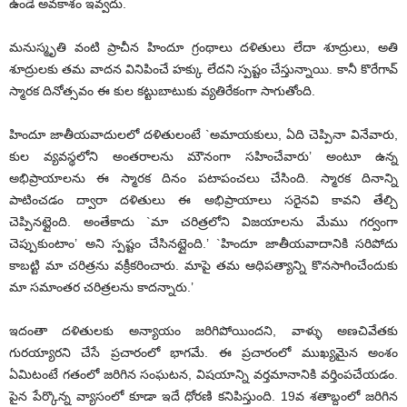
ఉండే అవకాశం ఇవ్వదు.
మనుస్మృతి వంటి ప్రాచీన హిందూ గ్రంథాలు దళితులు లేదా శూద్రులు, అతి
శూద్రులకు తమ వాదన వినిపించే హక్కు లేదని స్పష్టం చేస్తున్నాయి. కానీ కొరేగావ్
స్మారక దినోత్సవం ఈ కుల కట్టుబాటుకు వ్యతిరేకంగా సాగుతోంది.
హిందూ జాతీయవాదులలో దళితులంటే `అమాయకులు, ఏది చెప్పినా వినేవారు,
కుల వ్యవస్థలోని అంతరాలను మౌనంగా సహించేవారు’ అంటూ ఉన్న
అభిప్రాయాలను ఈ స్మారక దినం పటాపంచలు చేసింది. స్మారక దినాన్ని
పాటించడం ద్వారా దళితులు ఈ అభిప్రాయాలు సరైనవి కావని తేల్చి
చెప్పినట్లైంది. అంతేకాదు `మా చరిత్రలోని విజయాలను మేము గర్వంగా
చెప్పుకుంటాం’ అని స్పష్టం చేసినట్లైంది.’ `హిందూ జాతీయవాదానికి సరిపోదు
కాబట్టి మా చరిత్రను వక్రీకరించారు. మాపై తమ ఆధిపత్యాన్ని కొనసాగించేందుకు
మా సమాంతర చరిత్రలను కాదన్నారు.’
ఇదంతా దళితులకు అన్యాయం జరిగిపోయిందని, వాళ్ళు అణచివేతకు
గురయ్యారని చేసే ప్రచారంలో భాగమే. ఈ ప్రచారంలో ముఖ్యమైన అంశం
ఏమిటంటే గతంలో జరిగిన సంఘటన, విషయాన్ని వర్తమానానికి వర్తింపచేయడం.
పైన పేర్కొన్న వ్యాసంలో కూడా ఇదే ధోరణి కనిపిస్తుంది. 19వ శతాబ్దంలో జరిగిన