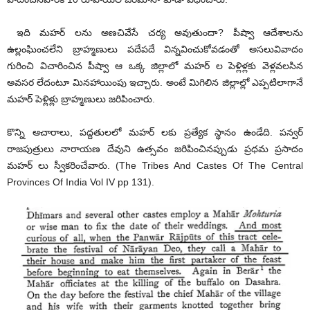
ఇది మహర్ లను అణచివేసే చర్య అవుతుందా? పీష్వా ఆదేశాలను
ఉల్లంఘించలేని బ్రాహ్మణులు పదేపదే విన్నవించుకోవడంతో అసలువివాదం
గురించి విచారించిన పీష్వా ఆ ఒక్క జిల్లాలో మహర్ ల పెళ్లిళ్లకు వెళ్లవలసిన
అవసర లేదంటూ మినహాయింపు ఇచ్చారు. అంటే మిగిలిన జిల్లాల్లో ఎప్పటిలాగానే
మహర్ పెళ్లిళ్లు బ్రాహ్మణులు జరిపించారు.
కొన్ని ఆచారాలు, పద్దతులలో మహర్ లకు ప్రత్యేక స్థానం ఉండేది. పన్వర్
రాజపుత్రులు నారాయణ దేవుని ఉత్సవం జరిపించినప్పుడు ప్రధమ ప్రసాదం
మహర్ లు స్వీకరించేవారు. (The Tribes And Castes Of The Central
Provinces Of India Vol IV pp 131).