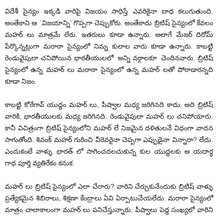
విదేశీ సైన్యం ఇక్కడి వారిపై విజయం సాధిస్తే ఎవరికైనా బాధ కలుగుతుంది.
అంతేకాని ఆ `విజయాన్ని’ గొప్పగా చెప్పుకోరు. అంతేకాదు బ్రిటిష్ సైన్యంలో కేవలం
మహర్ లు మాత్రమే లేరు. ఇతరులు కూడా ఉన్నారు. అలాగే మేజర్ దిరోమ్
పేర్కొన్నట్లుగా మరాఠా సైన్యంలో నిమ్న కులాల వారు కూడా ఉన్నారు. కాబట్టి
రెండువైపులా చనిపోయిన భారతీయులలో అన్ని వర్గాలకూ చెందినవారు. బ్రిటిష్
సైన్యంలో ఉన్న మహర్ లు మరాఠా సైన్యంలో ఉన్న మహర్ లతో పోరాడారన్నది
కూడా నిజం.
కాబట్టి కోరేగావ్ యుద్దం మహర్ లు, పీష్వాల మధ్య జరిగినది కాదు. అది బ్రిటిష్
వారికి, భారతీయులకు మధ్య జరిగినది. రెండువైపులా మహర్ లు చనిపోయారు.
కానీ విచిత్రంగా బ్రిటిష్ సైన్యంలోని మహర్ లే నిజమైన దళితులనే విధంగా వాదన
సాగుతోంది. శివంక్ మహర్ గురించి వీరెవరైనా చెప్పగా ఎప్పుడైనా విన్నారా? లేదు.
ఎందుకంటే వాళ్ళు భారత్ లో సాగించదలచుకున్న కుల యుద్దలకు ఆ యదార్ధ
గాధ పూర్తి వ్యతిరేకం కనుక.
మహర్ లు బ్రిటిష్ సైన్యంలో ఎలా చేరారు? వారిని చేర్చుకునేందుకు బ్రిటిష్ వాళ్ళు
ప్రత్యేకమైన శిబిరాలు, శిక్షణా కేంద్రాలు ఏవి ఏర్పాటుచేయలేదు. మరాఠా సైన్యంలో
మాత్రం చాలాకాలంగా మహర్ లు పనిచేస్తున్నారు. పీష్వాలు పెద్ద సంఖ్యలో వారిని