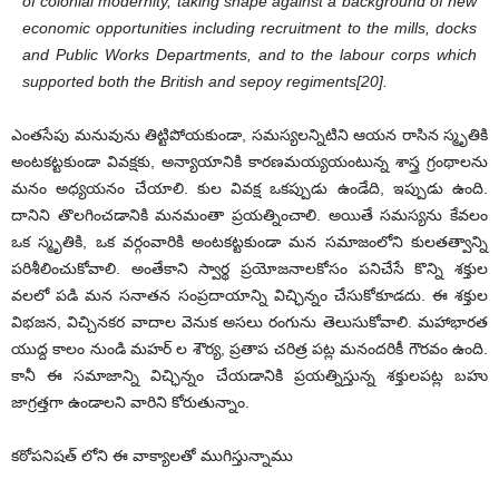
of colonial modernity, taking shape against a background of new
economic opportunities including recruitment to the mills, docks
and Public Works Departments, and to the labour corps which
supported both the British and sepoy regiments[20].
ఎంతసేపు మనువును తిట్టిపోయకుండా, సమస్యలన్నిటిని ఆయన రాసిన స్మృతికి
అంటకట్టకుండా వివక్షకు, అన్యాయానికి కారణమయ్యయంటున్న శాస్త్ర గ్రంథాలను
మనం అధ్యయనం చేయాలి. కుల వివక్ష ఒకప్పుడు ఉండేది, ఇప్పుడు ఉంది.
దానిని తొలగించడానికి మనమంతా ప్రయత్నించాలి. అయితే సమస్యను కేవలం
ఒక స్మృతికి, ఒక వర్గంవారికి అంటకట్టకుండా మన సమాజంలోని కులతత్వాన్ని
పరిశీలించుకోవాలి. అంతేకాని స్వార్థ ప్రయోజనాలకోసం పనిచేసే కొన్ని శక్తుల
వలలో పడి మన సనాతన సంప్రదాయాన్ని విచ్ఛిన్నం చేసుకోకూడదు. ఈ శక్తుల
విభజన, విచ్చినకర వాదాల వెనుక అసలు రంగును తెలుసుకోవాలి. మహాభారత
యుద్ద కాలం నుండి మహర్ ల శౌర్య, ప్రతాప చరిత్ర పట్ల మనందరికీ గౌరవం ఉంది.
కానీ ఈ సమాజాన్ని విచ్ఛిన్నం చేయడానికి ప్రయత్నిస్తున్న శక్తులపట్ల బహు
జాగ్రత్తగా ఉండాలని వారిని కోరుతున్నాం.
కఠోపనిషత్ లోని ఈ వాక్యాలతో ముగిస్తున్నాము