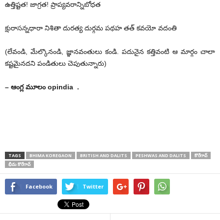
ఉత్తిష్టత! జాగ్రత! ప్రాప్యవరాన్నిబోధత
క్షురాసన్నధారా నిశితా దురత్య దుర్గమ పథహ తత్ కవయో వదంతి
(లేవండి, మేల్కొనండి, జ్ఞానవంతులు కండి. పదునైన కత్తివంటి ఆ మార్గం చాలా
కష్టమైనదని పండితులు చెపుతున్నారు)
– ఆంగ్ల మూలం opindia .
TAGS
BHIMA KOREGAON
BRITISH AND DALITS
PESHWAS AND DALITS
కొరేగావ్
భీమ కొరేగావ్
Facebook
Twitter