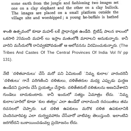
శాంతి ఉత్సవంలో కూడా మహర్ లకే ప్రాధాన్యత ఉండేది. బ్రిటిష్ పాలన కాలంలో
ఒకసారి 20మంది మహర్ లు ఇస్లాం మతంలోకి మారాలని అనుకున్నారు. కానీ
వారిని మసీదులోకి రానివ్వకపోవడంతో ఆ ఆలోచనను విరమించుకున్నారు. (The
Tribes And Castes Of The Central Provinces Of India Vol IV pp
131).
నేటి `దళితవాదులు’ చేసే మరో పని ఏమిటంటే `నిమ్న కులాల’ వారందరినీ
`దళితులు’ గానే పరిగణించి దళితులు, దళితేతరుల మధ్య ఎప్పుడు ఘర్షణ
ఉండేదని ప్రచారం చేసే ప్రయత్నం చేస్తారు. దళితేతరులే దళితులను అణచివేశారని
గుండెలు బాదుకుంటారు. కానీ ఇందులో సత్యం ఏమాత్రం లేదు. `నిమ్న
కులాల’వారిలో కూడా `కుల తత్వం’ ఎలా ఉండేదో చాలామంది రచయితలు తమ
రచనలలో చెప్పారు. ఒక దళిత ఉపకులం మరొక దళిత ఉపకులానికి
చెందినవారిపట్ల ఎలా దుర్వ్యవహారం చేసేవారో వాటివల్ల తెలుస్తుంది. ఇలాంటివి
జరగలేదని బుకాయించడంవల్ల ప్రయోజనం లేదు.