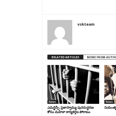
vskteam
RELATED ARTICLES
MORE FROM AUTH
News
News
ఎమర్జెన్సీ: ప్రజాస్వామ్య పునరుద్ధరణ
నియంతృత్
కోసం మహిళా కార్యకర్తల పోరాటం