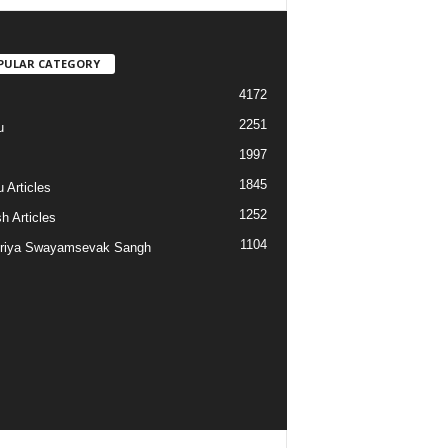
PULAR CATEGORY
4172
2251
u
1997
s
1845
 Articles
1252
h Articles
1104
riya Swayamsevak Sangh