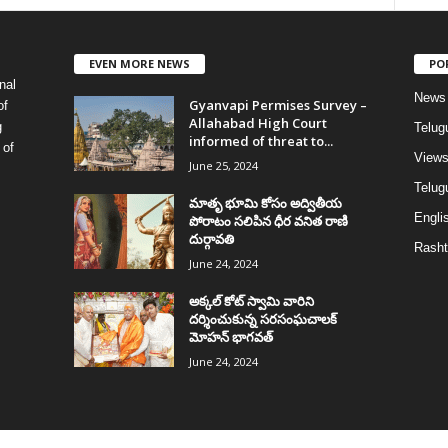
EVEN MORE NEWS
PO
nal
News
Gyanvapi Permises Survey –
of
Allahabad High Court
g
Telug
informed of threat to...
 of
View
June 25, 2024
Telugu
మాతృ భూమి కోసం అద్వితీయ
Englis
పోరాటం సలిపిన ధీర వనిత రాణి
దుర్గావతి
Rasht
June 24, 2024
అక్కల్‌ కోట్‌ స్వామి వారిని
దర్శించుకున్న సరసంఘచాలక్
మోహన్ భాగవత్
June 24, 2024