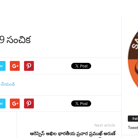
19 సంచిక
er
క్ చేయండి
er
Fol
Next article
Twee
ఆరెస్సెస్ అఖిల భారతీయ ప్రచార ప్రముఖ్ అరుణ్