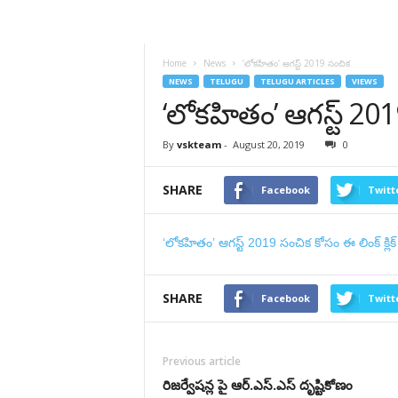
VSK
Telangana
Home
News
‘లోకహితం’ ఆగస్ట్ 2019 సంచిక
NEWS
TELUGU
TELUGU ARTICLES
VIEWS
‘లోకహితం’ ఆగస్ట్ 20
By
vskteam
-
August 20, 2019
0
SHARE
Facebook
Twitt
‘లోకహితం’ ఆగస్ట్ 2019 సంచిక కోసం ఈ లింక్ క్లి
SHARE
Facebook
Twitt
Previous article
రిజర్వేషన్ల పై ఆర్.ఎస్.ఎస్ దృష్టికోణం