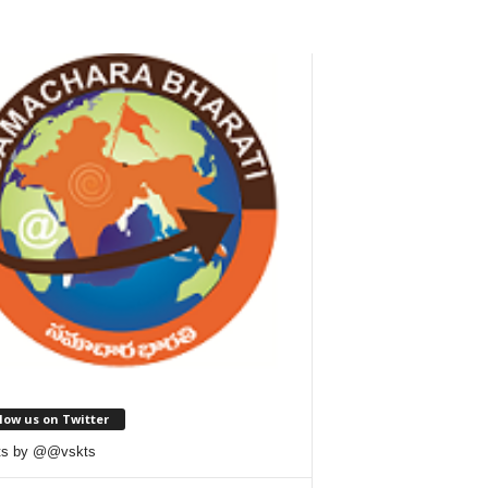
low us on Twitter
ts by @@vskts