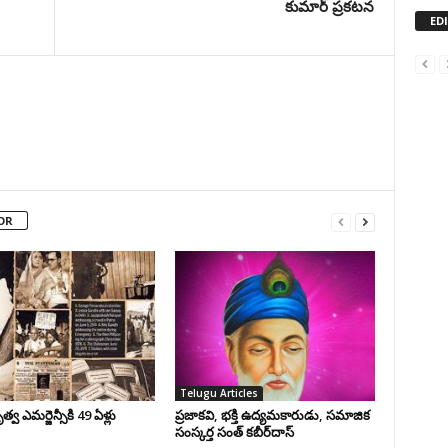
కుమార్ ప్రకటన
ED
OR
Telugu Articles
వ ఎమర్జెన్సీకి 49 ఏళ్లు
ప్రజాకవి, భక్తి ఉద్యమకారుడు, సమాజిక
సంస్కర్త సంత్‌ కబీర్‌దాస్‌