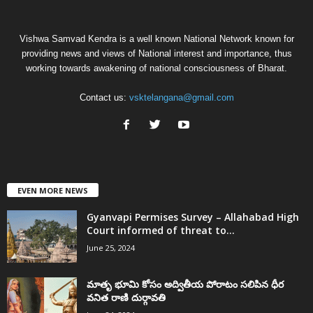
Vishwa Samvad Kendra is a well known National Network known for
providing news and views of National interest and importance, thus
working towards awakening of national consciousness of Bharat.
Contact us:
vsktelangana@gmail.com
EVEN MORE NEWS
Gyanvapi Permises Survey – Allahabad High
Court informed of threat to...
June 25, 2024
మాతృ భూమి కోసం అద్వితీయ పోరాటం సలిపిన ధీర
వనిత రాణి దుర్గావతి