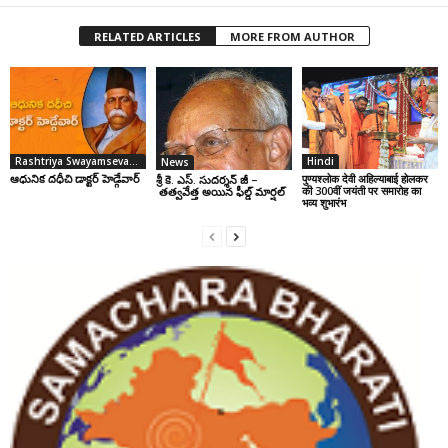
RELATED ARTICLES
MORE FROM AUTHOR
Rashtriya Swayamsevak Sangh
Hindi
News
ఆధునిక దధీచి డాక్టర్‌ హెడ్గేవార్‌
पुण्यश्लोक देवी अहिल्याबाई होलकर
శ్రీ కె. ఎస్. సుదర్శన్ జీ –
की 300वीं जयंती पर समारोह का
తత్వవేత్త అయిన ఫీల్డ్ మార్షల్
भव्य शुभारंभ