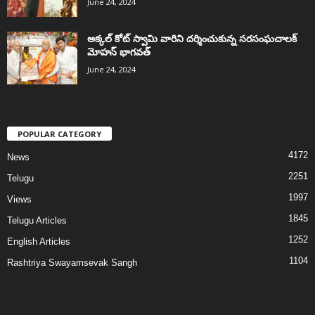
June 24, 2024
అక్కల్‌ కోట్‌ స్వామి వారిని దర్శించుకున్న సరసంఘచాలక్
మోహన్ భాగవత్
June 24, 2024
POPULAR CATEGORY
4172
News
2251
Telugu
1997
Views
1845
Telugu Articles
1252
English Articles
1104
Rashtriya Swayamsevak Sangh