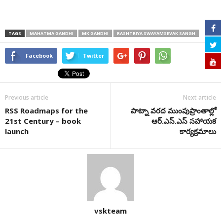
TAGS
MAHATMA GANDHI
MK GANDHI
RASHTRIYA SWAYAMSEVAK SANGH
Facebook
Twitter
Previous article
Next article
RSS Roadmaps for the
పాట్నా వరద ముంపుప్రాంతాల్లో
21st Century – book
ఆర్.ఎస్.ఎస్ సహాయక
launch
కార్యక్రమాలు
vskteam