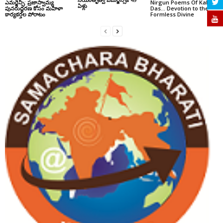
ఎమర్జెన్సీ: ప్రజాస్వామ్య
Nirgun Poems Of Kabir
ఏళ్లు
పునరుద్ధరణ కోసం మహిళా
Das… Devotion to the
కార్యకర్తల పోరాటం
Formless Divine