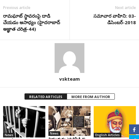
Previous article
Next article
రామఘాట్ స్థావరంపై దాడి
సమాచార వాహిని: 03-
చేయడం అసాధ్యం (హైదరాబాద్
డిసెంబర్-2018
అజ్ఞాత చరిత్ర-44)
vskteam
RELATED ARTICLES
MORE FROM AUTHOR
News
News
English Articles
నియంతృత్వ ఎమర్జెన్సీకి 49