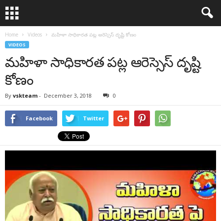
Home
Videos
మహిళా సాధికారత పట్ల ఆరెస్సెస్ దృష్టి కోణం
VIDEOS
మహిళా సాధికారత పట్ల ఆరెస్సెస్ దృష్టి
కోణం
By
vskteam
-
December 3, 2018
0
Facebook
Twitter