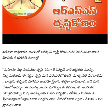
మహిళా సాధికారత అంశంలో ఆరెస్సెస్ దృష్టి కోణం గురించిసర్ సంఘచాలక్
మోహన్ జీ భగవత్ మాటల్లో..
“
మహిళల పట్ల పురుషుల దృష్టి సరిగా లేనప్పుడే వారి భద్రతకు ముప్పు
ఏర్పడుతుంది. ఈ సరైన దృష్టి మన పరంపరలో ఉంది. మాతృవత్ పర దారేషు
..భార్యను తప్పించి మిగిలిన అందరూ స్త్రీలను తల్లిలా భావించాలి. ఇది మన
దేశంలో ఆదర్శం. ఈ సంస్కారాలను మగపిల్లలకు కలిగించాలి. అందుకనే
యుక్తవయస్సు మగ, ఆడపిల్లలకు వికాస కార్యక్రమంతోపాటు మహిళలకు
స్వీయరక్షణలో శిక్షణ కూడా నిర్వహించాలి. వీటిలో కూడా స్వయంసేవకులు పని
ప్రారంభించారు.
”