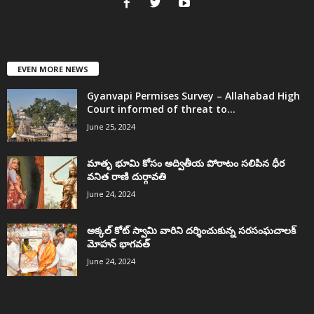
EVEN MORE NEWS
Gyanvapi Permises Survey – Allahabad High
Court informed of threat to...
June 25, 2024
మాతృ భూమి కోసం అద్వితీయ పోరాటం సలిపిన ధీర
వనిత రాణి దుర్గావతి
June 24, 2024
అక్కల్‌ కోట్‌ స్వామి వారిని దర్శించుకున్న సరసంఘచాలక్
మోహన్ భాగవత్
June 24, 2024