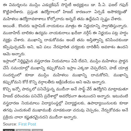
ఈ విమర్శలను ముస్లిం ఎడ్యుకేషన్ సొసైటీ అధ్యక్షులు డా. పీ.ఏ. ఫజల్ గఫుర్
కొట్టిపారేశారు. ప్రస్తుత ఉద్యోగాలలో హిజబ్ కారణంగా ఏర్పడే అసౌకర్యంతో
మహిళలు ఉద్యోగావకాశాలు కోల్పోరాదు అన్నదే తమ ఉద్దేమని స్పష్టం చేశారు.
అయితే.. కొందరు ఇస్లామిక్ నాయకులు మాత్రం ఈ నిర్ణయాన్ని స్వాగతిస్తున్నారు.
ముజాహిద్ బాలికల ఉద్యమ నాయకురాలు ఖదీజా నర్గీస్ ఈ నిర్ణయం పట్ల హర్షం
వ్యక్తం చేశారు. ముఖాన్ని దాడుకోవడం అంటే తమ అస్తిత్వాన్ని కనిపించకుండా
కప్పిపుచ్చడమే అని, ఇవి పలు నేరపూరిత చర్యలకు దారితీసే అవకాశం ఉందని
ఆమె అన్నారు.
ఇస్లాంలో నిర్దిష్టమైన వస్త్రధారణ నియమాలు ఏవీ లేవని, ముస్లిం మహిళలు ప్రార్ధన
చేసే సమయాల్లో ముఖాన్ని కప్పుకోమని ఇస్లాం ఎక్కడా చెప్పలేదని, హజ్ యాత్ర
సందర్భంలో కూడా ముస్లిం మహిళలు ముఖాన్ని దాచుకోరని, ముఖాన్ని
కప్పుకోమని కోరే కొన్ని వర్గాలతీరు ఆక్షేపణీయం అని ఆమె అన్నారు.
కొచ్చి ఇన్ఫో పార్కులో పనిచేస్తున్న ముబీనా అనే సాఫ్ట్ వేర్ ఉద్యోగిని మాట్లాడుతూ
హిజబ్ ధరించడం పనిచేసే ప్రదేశాల్లో అవరోధంగా ఉంటుందని అన్నారు. ఇటువంటి
వస్త్రధారణ నియమాలు విద్యాసంస్థల్లో విద్యార్థులకు, ఉపాధ్యాయినులకు కూడా
తగవు ఎందుకంటే ముఖాముఖీ చూడకుండా చదువు చెప్పడం, నేర్చుకోవడం అనే
ప్రక్రియ చాలా కష్టతరమైనదని ముబీనా అన్నారు.
Source:
First Post