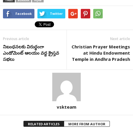
TAGS
BURKHA
HIJAB
Facebook
Twitter
Previous article
Next article
నిబంధనలకు విరుద్ధంగా
Christian Prayer Meetings
ఎండోమెంట్ ఆలయం వద్ద క్రైస్తవ
at Hindu Endowment
సభలు
Temple in Andhra Pradesh
vskteam
RELATED ARTICLES
MORE FROM AUTHOR