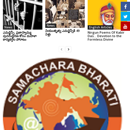
News
News
English Articles
నియంతృత్వ ఎమర్జెన్సీకి 49
ఎమర్జెన్సీ: ప్రజాస్వామ్య
Nirgun Poems Of Kabir
ఏళ్లు
పునరుద్ధరణ కోసం మహిళా
Das… Devotion to the
కార్యకర్తల పోరాటం
Formless Divine