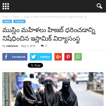
Home
News
ముస్లిం మహిళలు హిజబ్ ధరించడాన్ని నిషేధించిన ఇస్లామిక్ విద్యాసంస్థ
NEWS
TELUGU
ముస్లిం మహిళలు హిజబ్ ధరించడాన్ని
నిషేధించిన ఇస్లామిక్ విద్యాసంస్థ
By
vskteam
-
May 3, 2019
0
Facebook
Twitter