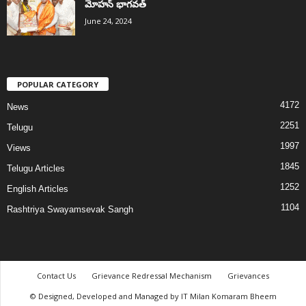
మోహన్ భాగవత్
June 24, 2024
POPULAR CATEGORY
4172
News
2251
Telugu
1997
Views
1845
Telugu Articles
1252
English Articles
1104
Rashtriya Swayamsevak Sangh
Contact Us
Grievance Redressal Mechanism
Grievances
© Designed, Developed and Managed by IT Milan Komaram Bheem