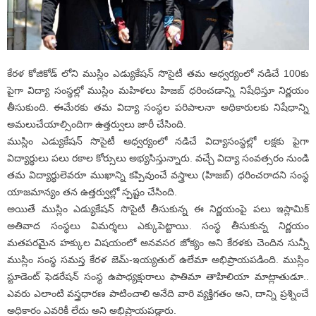
కేరళ కోజికోడ్ లోని ముస్లిం ఎడ్యుకేషన్ సొసైటీ తమ ఆధ్వర్యంలో నడిచే 100కు
పైగా విద్యా సంస్థల్లో ముస్లిం మహిళలు హిజబ్ ధరించడాన్ని నిషేధిస్తూ నిర్ణయం
తీసుకుంది. ఈమేరకు తమ విద్యా సంస్థల పరిపాలనా అధికారులకు నిషేధాన్ని
అమలుచేయాల్సిందిగా ఉత్తర్వులు జారీ చేసింది.
ముస్లిం ఎడ్యుకేషన్ సొసైటీ ఆధ్వర్యంలో నడిచే విద్యాసంస్థల్లో లక్షకు పైగా
విద్యార్థులు పలు రకాల కోర్సులు అభ్యసిస్తున్నారు. వచ్చే విద్యా సంవత్సరం నుండి
తమ విద్యార్థులెవరూ ముఖాన్ని కప్పివుంచే వస్త్రాలు (హిజబ్) ధరించరాదని సంస్థ
యాజమాన్యం తన ఉత్తర్వుల్లో స్పష్టం చేసింది.
అయితే ముస్లిం ఎడ్యుకేషన్ సొసైటీ తీసుకున్న ఈ నిర్ణయంపై పలు ఇస్లామిక్
అతివాద సంస్థలు విమర్శలు ఎక్కుపెట్టాయి. సంస్థ తీసుకున్న నిర్ణయం
మతపరమైన హక్కుల విషయంలో అనవసర జోక్యం అని కేరళకు చెందిన సున్నీ
ముస్లిం సంస్థ సమస్త కేరళ జెమ్-ఇయ్యతుల్ ఉలేమా అభిప్రాయపడింది. ముస్లిం
స్టూడెంట్ ఫెడరేషన్ సంస్థ ఉపాధ్యక్షురాలు ఫాతిమా తాహిలియా మాట్లాతుడూ..
ఎవరు ఎలాంటి వస్త్రధారణ పాటించాలి అనేది వారి వ్యక్తిగతం అని, దాన్ని ప్రశ్నించే
అధికారం ఎవరికీ లేదు అని అభిప్రాయపడ్డారు.