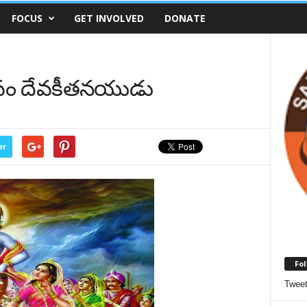
FOCUS
GET INVOLVED
DONATE
వం దేవకీతనయుడు
er
Fol
Twee