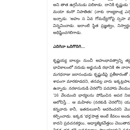
అని తాత ఉగ్రసేనుడు పలికాడు. దానికి కృష్ణుడు 
మయా కంసో నిపాతితః’ (నాకు రాజ్యకాంక్ష ఎ
ఇచ్చాడు. ‘అహం స ఏవ గోమధ్యే/గోపై స్సహ వన
విన్నవించాడు. ఇలాంటి స్థిత ప్రజ్ఞత్వం, నిస్
అధిష్టించగలిగాడు.
ఎదిగినా ఒదిగొదిగి…
కృష్ణయ్య బాల్యం నుంచీ అహంభావత్వాన్ని త్
భావికాలంలో నరుడు అర్జునుడి రథానికి ఈ నార
మగధరాజు జరాసంధుడు కృష్ణుడిపై ప్రతీకారంతో మ
శాపంగా మారకూడదని, తనవల్ల వారు ఇక్కట్లపాలు
ఉన్నాడు. నరకాసురుడి చెరలోని పదహారు వేలమం
‘16 వేలమంది భార్యలను పోషించిన అపర నిజాం
ఆలోచిస్తే… ఆ మహిళల (నరకుడి చెరలోని) యుక
కన్నవారు కానీ, ఇతరులుకానీ ఆదరించరని మొర 
కల్పించాడు. ఇక్కడ ‘భర్త’పాత్ర అంటే కేవలం 
కాదని ప్రవచనకర్తలు, ఆధ్యాత్మికవేత్తలు చెబు