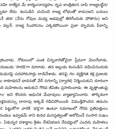
‘నహి రాజ్యేన మే కార్యం/నాప్యహం నృప కాంక్షితః/న చాపి రాజ్యలబ్ధేన/
న్నడూ లేదు. కంసుడిని చంపింది రాజ్య లోభంతో కాదు)అని బదులు
ే తరః’ (నేను గోవుల మధ్య అడవుల్లో తిరిగేందుకు పోతాను) అని
వార్థం వల్లనే, రాజ్య సింహాసనం ఎక్కకపోయినా ప్రజా హృదయ పీఠాన్ని
యజించాడు. గోకులంలో ఎంత చిన్నవారితోనైనా ప్రేమగా మెలగేవాడు.
ాయణుడు ‘సారథి’గా మారాడు. తన అల్లుడు కంసుడిని వధించినందుకు
ధురపై పదహారుసార్లు దాడిచేశాడు. తనపై గల వ్యక్తిగత కక్ష ప్రజలకు
 కాకూడదనే భావనతో వేరే నగరాన్ని (ద్వారక) నిర్మించుకుని దూరంగా
ది మహిళలను ఆదుకుని గౌరవ జీవితం ప్రసాదించాడు. ఈ వృత్తాంతంపై
’ అని కొందరు ఆధునిక మేధావులు వ్యాఖ్యానించారు. తార్కికంగా
్తవయస్సు దాదాపు అక్కడే గడిచిపోయింది. విముక్తిపొందిన తమను
పెట్టుకోగా వారికి ‘భర్త’గా ఉంటూ సమాజంలో గౌరవ ప్రతిపత్తులు
అండదండలు ఇవ్వడమే కాని కురచ మనస్తత్వంతో ఆలోచించే సంసార సుఖం
తారు. ఏడున్నర దశాబ్దాల క్రితం దేశవిభజన నేపథ్యంలో ఎందరు మహిళలు