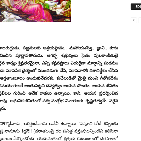
ED
రుద్రుడు. సజ్జనులకు ఆశ్రయస్థానం.. మహాయశస్వి.. జ్ఞాని.. కూట
ర్తీభవించిన పూర్ణావతారుడు. ఆగర్భ శత్రువులు సైతం పులకాంకితులై
టిన కార్యం క్లిష్టతరమైనా, ఎన్ని కష్టనష్టాలు ఎదురైనా మార్గాన్ని సుగమం
ుడు మానసిక ధైర్యంతో ముందడుగు వేసి, మానవాళికి దిశానిర్దేశం చేసిన
గ్రతాంబూలం అందుకునేవరకు, కుచేలుడితో మైత్రి నుంచి గీతోపదేశం
ాడు. పరమయోగులకే అంతుపట్టని దివ్యత్వం ఆయన సొంతం. ఆయన జీవితం
ృష్ణలీలల గురించి అనేక గాథలు ఉన్నాయి. కానీ, ఆయన ప్రదర్శించిన
ావు. ఆధునిక జీవితంలో సర్వ సంక్షోభ నివారణకు ‘కృష్ణతత్వమే’ సరైన
ారు.
పోగొట్టేవాడు, ఆకర్షించేవాడు అనేవీ ఉన్నాయి. ‘వస్తూని కోటి శస్సంతు
నామాను కీర్తనే!! (ధరాతలంపై గల పవిత్ర వస్తువులన్నింటినీ కలిపినా
ూర్మ పురాణం పేర్కొంటోంది. యదువంశంలో క్షత్రియ కుటుంబంలో చెరసాలలో