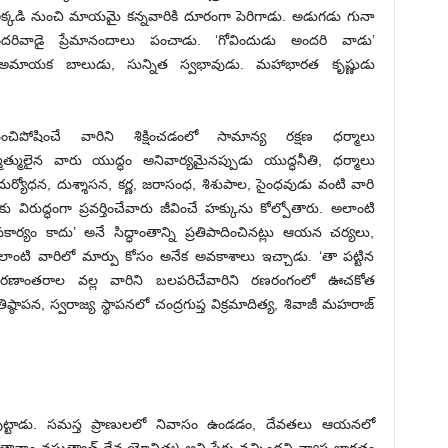
క్కడి నుంచి మాయమై కన్నవారికి దూరంగా పెరిగాడు. అడుగడు గునా
దరివాడై ప్రేమానందాలు పంచాడు. ‘గోవిందుడు అందరి వాడు’
య అమాయక బాలుడు, సున్నిత స్వభావుడు. మహాభారత కృష్ణుడు
పెంచిపోషించే వారిని శిక్షించడంలో సామాన్య రక్షణ ధర్మాలు
మాత్ములైన వారు యుద్ధం అనివార్యమైనప్పుడు యుద్ధనీతి, ధర్మాలు
ి దుర్యోధన, దుశ్శాసన, కర్ణ, జరాసంధ, శిశుపాల, సైంధవుడు వంటి వారి
్ధంగా ప్రవర్తించేవారు జీవించే హక్కును కోల్పోతారు. అలాంటి
యం కాదు’ అనే సిద్ధాంతాన్ని ప్రతిపాదించినట్లు ఆయన చర్యలు,
ాంటి వారిలో మార్పు కోసం అనేక అవకాశాలు ఇచ్చాడు. ‘తా పట్టిన
, కారణాంతరాల వల్ల వారిని బలపరిచేవారిని రణరంగంలో ఊచకోత
ష్ఠాపన, స్వరాజ్య స్థాపనలో చంద్రగుప్త విక్రమాదిత్య, శివాజీ మహరాజ్‌
ోసమే పుట్టాడు. సమస్త ప్రాణులలో నివాసం ఉండడం, దేవతలు ఆయనలో