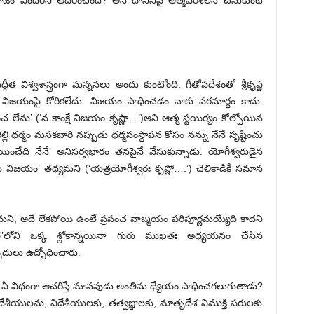
 ఎందరిని ఆదరించింది? అనే దానినిపై ఆత్మపరిశీలన చేసుకుంటే
ీత విశ్వశాస్త్రంగా మన్ననలు అందు కుంటోంది. గీతోపదేశంతో శ్రీకృష్ణ
కు విజయంపై కోరికలేదు. విజయం సాధించడం నాకు పరమార్థం కాదు.
లేను’ (‘న కాంక్షే విజయం కృష్ణా…’)అని ఆత్మ స్థయిర్యం కోల్పోయిన
ల్లి ధర్మం మసకబారి నప్పుడు ధర్మసంస్థాపన కోసం నన్ను నేనే సృష్టించు
చేయించేది నేనే’ అనిసర్వభారం తనపైనే వేసుకున్నాడు. యోగీశ్వరుడైన
ోట విజయం’ తథ్యమని (‘యత్రయోగీశ్వరః కృష్ణో….’) చెలికాడికీ సమాన
జమని, అదే లేకపోయి ఉంటే ప్రపంచ వాఙ్మయం పరిపూర్ణమయ్యేది కాదని
్గీత’లోని ఒక్క శ్లోకాన్నయినా గురు ముఖతః అధ్యయనం చేసిన
దులు ఉద్బోధించారు.
మను ఏ విధంగా అచరిస్తే మానవుడు అంతిమ ధ్యేయం సాధించగలుగుతాడు?
వదేశీయులను, విదేశీయులకు, తత్వజ్ఞులకు, మాతృదేశ విముక్తి పరులకు