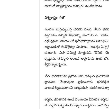
విగత భర్తృకలై అవమానాల పాలయ్యారు? సమాజం
అలాంటి వ్యాఖ్యాలకు ఆస్కారం ఉండేది కాదు.
విశ్వశాస్త్రం ‘గీత’
మానవ మస్తిష్కాలపై చెరగని ముద్ర వేసిన భగవద్గ
స్వరూపం ఉన్నత శిఖరాన్ని అందుకుంది. ‘నా
రక్తసిక్తమైన విజయంతో భోగభాగ్యాలను అనుభవించ 
అర్జునుడిలో మనోధైర్యం నింపాడు. ‘అధర్మం పెచ్చరి
కుంటాను. నీవు నిమిత్త మాత్రుడివి. ‘చేసేది, 
కృష్ణుడు, ధనుర్ధారి అయిన అర్జునుడు ఉండే చ
కీర్తిని కట్టబెట్టాడు.
‘గీత’ భగవానుడు ప్రసాదించిన అద్భుత గ్రంథరా
జ్ఞానులు, మేధావులు శ్లాఘించారు. భగవద
వారుధన్యులవుతారని జగద్గురువు శంకర భగవత్పా
కర్మకు, జీవితానికి ఉండే సంబంధం ఏమిటి? కర్
మొదలైన ప్రశ్నలకు పరిష్కార కావ్యమది. అది స్