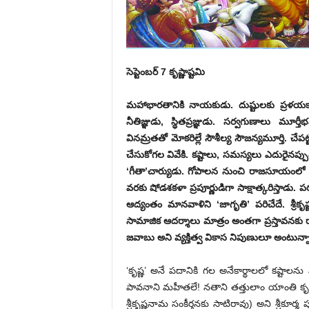
సెప్టెంబర్‌ 7 ‌కృష్ణాష్టమి
మహాభారతానికి నాయకుడు. దుష్టులకు ప్రళయకాల
నీతిజ్ఞుడు, స్థితప్రజ్ఞుడు. సర్వగుణాలు మూ
వినమ్రతతో మోకరిల్లే సౌశీల్య సౌజన్యమూర్తి. చేపట్
చేసుకోగల వివేకి. కష్టాలు, సమస్యలు ఎదురైనప్ప
‘గీతా’చార్యుడు. గోపాలన నుంచి రాజసూయంలో అ
వరకు షోడశకళా ప్రపూర్ణుడిగా సాక్షాత్కరిస్త
ఆద్యంతం మానవాళిని ‘జాగృతి’ పరిచేదే. శ్రీక
సామాజిక ఆదర్శాలు మాత్రం అంతగా ప్రస్తావనకు ర
జవాబు అని వ్యక్తిత్వ వికాస నిపుణులూ అంటున్న
‘కృష్ణ’ అనే పదానికి గల అనేకార్థాలలో కష్టాలను 
పావనాని మహీతలే! నతాని తత్తులాం యాంతి కృష్ణ 
శ్రీకృష్ణనామ సంకీర్తనకు సాటిరావు) అని శ్రీక