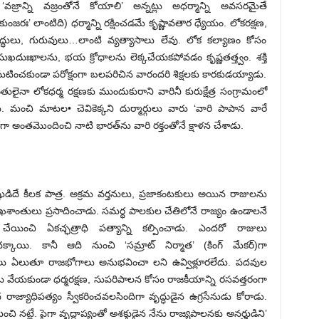
 ‘వజ్రాన్ని వజ్రంతోనే కోయాలి’ అన్నట్లు అధర్మాన్ని అవసరమైతే
జరః’ లాంటిది) ధర్మాన్ని రక్షించడమే కృష్ణావతార ధ్యేయం. లోకరక్షణ,
్ధులు, గురువులు…లాంటి వ్యత్యాసాలు లేవు. లోక కల్యాణం కోసం
ుఖదుఃఖాలను, భయ క్రోధాలను లెక్కచేయకపోవడం కృష్ణతత్త్వం. శక్తి
ిఘటించకుండా పరోక్షంగా బలపరిచిన వారందరి శిక్షలకు కారకుడయ్యాడు.
ంతులైనా లోకధర్మ రక్షణకు ముందుకురాని వారినీ కురుక్షేత్ర సంగ్రామంలో
మంచి మాటల• చెవికెక్కని దుర్మార్గులు వారు ‘వారి పాపాన వారే
 అంతమొందించి నాటి భారత్‌ను వారి రక్తంతోనే క్షాళన చేశాడు.
్ణుడిదే కీలక పాత్ర. అక్రమ వర్తనులు, ప్రజాకంటకులు అయిన రాజులను
సుఖశాంతులు ప్రసాదించాడు. సమర్థ పాలకుల చేతిలోనే రాజ్యం ఉండాలనే
ంచి ఏకచ్ఛత్రాధి పత్యాన్ని కల్పించాడు. ఎందరో రాజులు
ాయి. కానీ ఆది నుంచి ‘సమ్రాట్‌ ‌నిర్మాత’ (కింగ్‌ ‌మేకర్‌)‌గా
యాలు ఏలుతూ రాజభోగాలు అనుభవించా లని ఉవ్విళ్లూరలేదు. పదవుల
లు వేయకుండా ధర్మరక్షణ, సుపరిపాలన కోసం రాజకీయాన్ని రసవత్తరంగా
యాధిపత్యం స్వీకరించవలసిందిగా వృద్ధుడైన ఉగ్రసేనుడు కోరాడు.
ంచి నట్లే. పైగా వృద్ధాప్యంతో అశక్తుడైన నేను రాజ్యపాలనకు అనర్హుడిని’