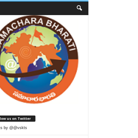
low us on Twitter
ts by @@vskts