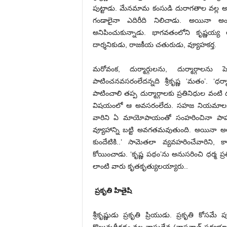
పుట్టాడు. మేనమామ కంసుడి దురాగతాల వల్ల అ
గండాలైనా ఎదిరీది నిలిచాడు. అయినా అం
అనిపించుకున్నాడు. భాగవతంలోని కృష్ణయ్
దార్శనికుడు, రాజకీయ చతురుడు, వ్యూహకర్త.
మరోవంక, దుర్మార్గులను, దుర్మార్గాలను 
పాటించనవసరంలేదన్నది శ్రీకృష్ణ ‘మతం’. ‘ధర్
పాటించాలి తప్ప దుర్మార్గాలకు ప్రతినిధుల వంట
విషయంలో ఆ అవసరంలేదు. సహజ నియమాలకు విరుద
వారిని ఏ మాయోపాయంతో సంహరించినా పాపకార్
వ్యూహాన్ని బట్టి అవగతమవుతుంది. అయినా అల
కుందేటికి..’ సామెతలా వ్యవహరించేవారిని
కోయించాడు. ‘కృష్ణ పథం’ను అనుసరించి ధర్మ ప్రతి
‌లాంటి వారు కృతకృత్యులయ్యారు..
ప్రకృతి హితైషి
శ్రీకృష్ణుడు ప్రకృతి ప్రియుడు. ప్రకృతి క