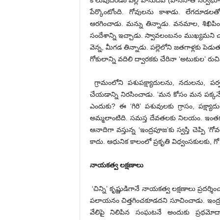
కొలువుదీరడం వల్ల వాసుదేవ (వాసనాత్‌ ‌సర్వభూ
పేర్కొంటోంది. గోవులను కాశాడు. లేగదూడలతో
ఆరగించాడు. మన్ను తిన్నాడు. వనమాల, శిఖిపింఛ
సందేశాన్ని ఇచ్చాడు. స్వావలంబనం ముఖ్యమని 
వెన్న, మీగడ తిన్నాడు. పల్లెలోని జతగాళ్లకు ప
గోకులాన్ని వదిలి ద్వారకకు చేరినా ‘అటుకుల’ రు
గ్రామంలోని పశుపక్ష్యాదులను, నదులను, పర్వత
చేయడాన్ని నిరసించాడు. ‘మన కోసం మన పక్కనే వ
ఎందుకు? ఈ ‘గిరి’ పశువులకు గ్రాసం, పక్ష్యా
అమ్మలాంటిది. సమస్త దేవతలకు నిలయం. ఇంతక
ఆనాదిగా వస్తున్న ‘ఇంద్రపూజ’కు స్వస్తి చెప్పి ‘గ
కాదు. ఆధునిక కాలంలో ప్రకృతి విధ్వంసకులకు, గ
నాయకత్వ లక్షణాలు
‘చిన్ని’ కృష్ణుడిగానే నాయకత్వ లక్షణాలు ప్రదర
పలాయనం చిత్తగించకూడదని సూచించాడు. ఇంద్రుడి ప్ర
వేలిపై నిలిపిన సంఘటనే అందుకు ప్రథమో