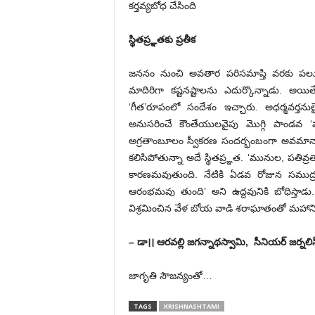
కర్తవ్యబోధ చేసింది
స్థితప్ర్ఞతకు ప్రతీక
జననం నుంచి అవతార పరిసమాప్తి వరకు పలు స
మాదిరిగా కష్టనష్టాలను ఎదుర్కొన్నాడు. అయిత
‘గీత’రూపంలో సందేశం ఇచ్చారు. అధర్మవర్తనులైన 
అనుసరించే కౌంతేయులవైపు మొగ్గి పాండవ 
అగ్రతాంబూలం స్వీకరణ సందర్భంబంగా అవమానాలు 
కలిసిపోతున్నా అదే స్థితప్ర్ఞత. ‘మునుల, పతి
కారణమవుతుంది. నేటికి ఏడవ రోజున సముద్ర
ఆరంభమవు తుంది’ అని ఉద్దవునికి బోధిస్తాడు.
విశ్రమించిన వేళ బోయ వాడి శరాఘాతంతో మహాని
– డా।। ఆరవల్లి జగన్నాథస్వామి, సీనియర్‌ ‌జర్నలిస్
జాగృతి సౌజ‌న్యంతో…
TAGS
KRISHNASHTAMI