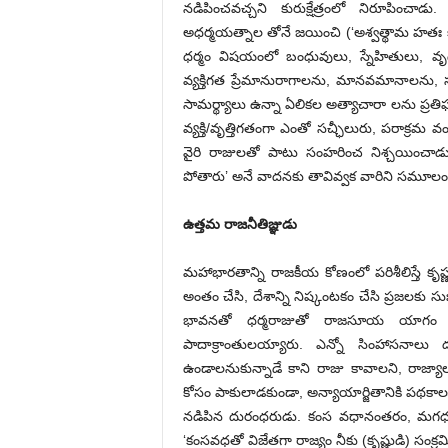
నడిపించవచ్చని కురుక్షేత్రంలో నిరూపించాడు.
అధర్మయత్నాల తోనే జయించి (‘అశ్వత్థామ హతః కుం
ధర్మం విషయంలో బంధువులు, స్నేహితులు, వృద
వ్యక్తిగత ప్రేమానురాగాలను, మానవమానాలను, స
సామర్థ్యాలు ఉన్నా ఏలికల అత్యాచారా లను ప్రత
వ్యక్తి/వృత్తిగతంగా ఎంతో సచ్ఛీలురు, పరాక్రమ వ
వైరి రాజులతో పాటు సంహరించ నిశ్చయించాడు. 
పోతారు’ అనే వాదనకు తావివ్వక వారిని సమూలంగా
ఉత్తమ రాజనీతిజ్ఞుడు
మహాభారతాన్ని రాజకీయ కోణంలో పరిశీలిస్తే కృష
అంతం చేసి, దేశాన్ని నిష్కంటకం చేసి ప్రజలకు 
భావనతో ధర్మరాజుతో రాజసూయ యాగం చేయి
పాదాక్రాంతులయ్యారు. ఎన్నో సింహాసనాలు దక్క
ఉండాలనుకున్నాడే కాని రాజు కావాలని, రాజ్
కోసం పాకులాడకుండా, అన్యాయార్జితానికి పథకా
నడిపిన దురంధరుడు. కంస వధానంతరం, మగధ రాజ్
‘కంసవధతో విజేతగా రాజ్యం నీకు (కృష్ణుడి) సంక్రమి