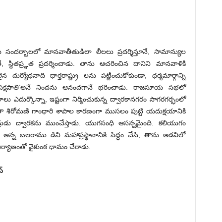
ందర్భాలలో మానవాతీతుడిలా లీలలు ప్రదర్శిస్తూనే, సామాన్యుల
ే, స్థితప్ర్ఞత ప్రదర్శించాడు. తాను ఆచరించిన దానిని మానవాళికి
దుర్యోధనాది ధార్తరాష్ట్రు లను పట్టించుకోకుండా, ధర్మమార్గాన్ని
‘పక్షపాతి’అనే నిందను ఆనందగానే భరించాడు. రాజసూయ సభలో
ఎదుర్కొన్నా, ఇష్టంగా నిర్మించుకున్న ద్వారకానగరం సాగరగర్భంలో
వ్రతా శిరోమణి గాంధారి శాపాల కారణంగా ముసలం పుట్టి యదుక్షయానికి
ుడు ద్వారకను ముంచేస్తాడు. యుగసంధి ఆసన్నమైంది. కలియుగం
 అన్న బలరాము డిని మహాప్రస్థానానికి సిద్ధం చేసి, తాను అడవిలో
ర్యాణంతో వైకుంఠ ధామం చేరాడు.
‌