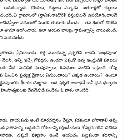
తానాం వసుత్వాత్‌ ‌దేవ యోనితః) అని పేరు వచ్చిందని వ్యాస భారతం
 ఆడుకున్నాడు. కొండలు, గుట్టలు ఎక్కాడు. జతగాళ్లతో చల్దులు
ంధరించి గ్రామాలలో (స్థానికంగా)దొరికే వస్తువులనే ఉపయోగించాలనే
చాటిచెప్పేలా వెదురుతో మురళి తయారు చేశాడు… తన ఊరిలో దొరికిన
ెడుతూ తానూ ఆరగించాడు. ఇలా ఆయన బాల్యం గ్రామత్వాన్ని చాటుతుంది.
చిని మరువలేదు.
ాలను ప్రేమించాడు. కళ్ల ముందున్న ప్రకృతిని కాదని ‘ఇంద్రపూజ’
ెలసి, అన్నీ ఇచ్చే గోవర్ధనం ఉండగా ఎక్కడో ఉన్న ఇంద్రుడికి పూజలు
దులకు నీడ, మనిషికి ఫలపుష్పాలు, ఓషధులు వంటివి ఇస్తుంది. గోవు
ు మించిన ప్రత్యక్ష దైవాలు ఏముంటాయి? ఎక్కడ ఉంటాయి?’ అంటూ
ోవర్ధనపూజ’కు శ్రీకారం చుట్టాడు. అది ప్రకృతి ఆరాధనే కానీ దైవ ధిక్కారం
ో హింసాత్మకులకు దేవదేవుడి సందేశం ఓ పాఠం లాంటిది.
్శించాడు. నాయకుడు అంటే మార్గదర్శనం చేస్తూ, కడకంటూ పోరాడాలి తప్ప
తాపాన్ని అడ్డుకుని గోకులాన్ని రక్షించేందుకు గోవర్ధన గిరిని చిటికెన
దాహరణ. చక్కటి వ్యూహం ఉంటే ఆయుధం పట్టకుండా కదనాన్ని