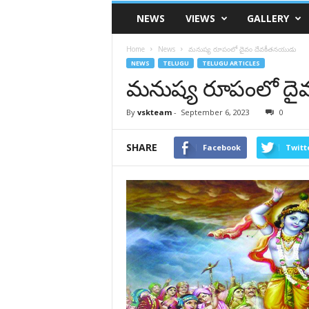
VSK
NEWS
VIEWS
GALLERY
Telangana
Home
News
మనుష్య రూపంలో దైవం దేవకీతనయుడు
NEWS
TELUGU
TELUGU ARTICLES
మనుష్య రూపంలో దై
By
vskteam
-
September 6, 2023
0
SHARE
Facebook
Twitt