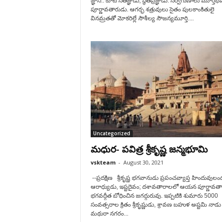
జ్ఞాని.. కూట నీతిజ్ఞుడు, స్థితప్రజ్ఞుడు. సర్వగుణాలు మూర్తీభ
పూర్ణావతారుడు. ఆగర్భ శత్రువులు సైతం పులకాంకితులై
వినమ్రతతో మోకరిల్లే సౌశీల్య సౌజన్యమూర్తి....
Uncategorized
మధుర- పవిత్ర శ్రీకృష్ణ జన్మభూమి
vskteam
-
August 30, 2021
--ప్రదక్షిణ శ్రీకృష్ణ భగవానుడు ప్రపంచవ్యాప్త హిందువులంద
ఆరాధ్యుడు, ఇష్టదైవం; దశావతారాలలో ఆయన పూర్ణావతా
భగవద్గీత బోధించిన జగద్గురువు. ఇప్పటికి శుమారు 5000
సంవత్సరాల క్రితం శ్రీకృష్ణుడు, శ్రావణ బహుళ అష్టమి నాడు
మథురా నగరం...