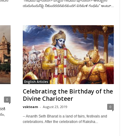
వించిన
“గంధము పూయరుగా పన్నీరు గంధము పూయరుగా అందమైన
యదునందునిపై నికుందరదనవరవందగ పరిమళ గంధమ" అంటూ...
English Articles
Celebrating the Birthday of the
Divine Charioteer
0
vskteam
-
August 23, 2019
0
రికీ
రం,
-- Ananth Seth Bharat is a land of fairs, festivals and
celebrations. After the celebration of Raksha...