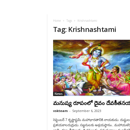
VSK
Telangana
Home
Tags
Krishnashtami
Tag: Krishnashtami
News
మనుష్య రూపంలో దైవం దేవకీతన
vskteam
-
September 6, 2023
సెప్టెంబర్‌ 7 ‌కృష్ణాష్టమి మహాభారతానికి నాయకుడు. దుష్టు
ప్రళయకాలరుద్రుడు. సజ్జనులకు ఆశ్రయస్థానం.. మహాయశస్వ