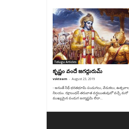
Telugu Articles
కృష్ణం వందే జగద్గురుమ్
vskteam
-
August 23, 2019
- అనంత్ సేథ్ భరతభూమి పండుగలు, వేడుకలు, ఉత్సవాల
నిలయం. రక్షాబంధన్ తరువాత వర్షఋతువులో వచ్చే మరో
ముఖ్యమైన పండుగ జన్మాష్టమి లేదా...