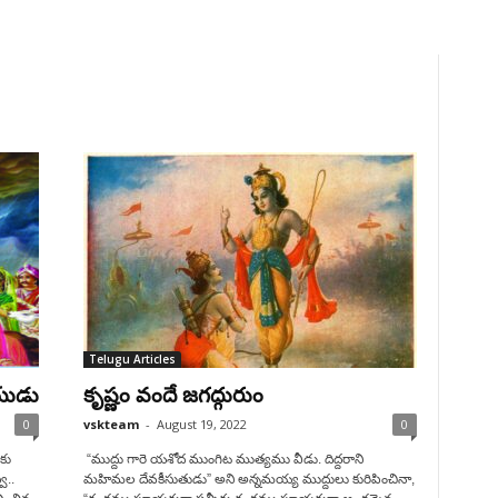
Telugu Articles
యుడు
కృష్ణం వందే జగద్గురుం
0
vskteam
-
August 19, 2022
0
లకు
“ముద్దు గారె యశోద ముంగిట ముత్యము వీడు. దిద్దరాని
ి..
మహిమల దేవకీసుతుడు” అని అన్నమయ్య ముద్దులు కురిపించినా,