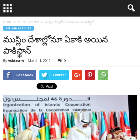
Home
Telugu Articles
ముస్లిం దేశాల్లోనూ ఏకాకి అయిన పాకిస్థాన్
TELUGU ARTICLES
ముస్లిం దేశాల్లోనూ ఏకాకి అయిన
పాకిస్థాన్
By
vskteam
-
March 1, 2019
0
Facebook
Twitter