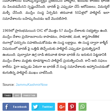
సమావేశాలను బహిష్కరిస్తున్నట్లు ప్రకటించిన పాకిస్థాన్, ఇందుకు కారణం భారత్
ను పిలవడమేనని స్పష్టంచేసింది. భారత్ పై ఎప్పుడూ చేసే ఆరోపణలు, విమర్శలే
మళ్ళీ చేసింది. ముస్లిం సంస్థ ఏర్పడిన తరువాత 50ఏళ్లలో పాకిస్థాన్ ఇలా
సమావేశాలను బహిష్కరించడం ఇదే మొదటిసారి.
1969లో ప్రారంభమయిన OIC లో మొత్తం 57 ముస్లిం దేశాలకు సభ్యత్వం ఉంది.
ముస్లిం దేశాల ప్రయోజనాలను కాపాడటం, సామాజిక, మత, శాస్త్రసాంకేతిక
రంగాల్లో పరస్పరం సహకరించుకోవడం ఈ సంస్థ లక్ష్యాలు. ఈ సంస్థ ద్వారా కాశ్మీర్
విషయంలో భారత్ పై ఒత్తిడి తెచ్చేందుకు పాకిస్థాన్ ఎప్పుడూ ప్రయత్నిస్తూనే
ఉంటుంది. పుల్వామా ఉగ్ర దాడి తరువాత కూడా భారత్ ను ఇరుకున పెట్టడానికి
ముస్లిం దేశాల మద్దతు కూడగట్టాలని పాకిస్థాన్ ప్రయత్నించింది. కానీ అది సఫలం
కాలేదు. పైగా ఇప్పుడు ఏకంగా ఆ భారత్ నే సంస్థ సమావేశాలకు ఆహ్వానించడంతో
కంగుతిన్న పాకిస్థాన్ ముఖం చాటేసింది.
Source:
JammuKashmirNow
TAGS
OIC
PAKISTAN
Facebook
Twitter