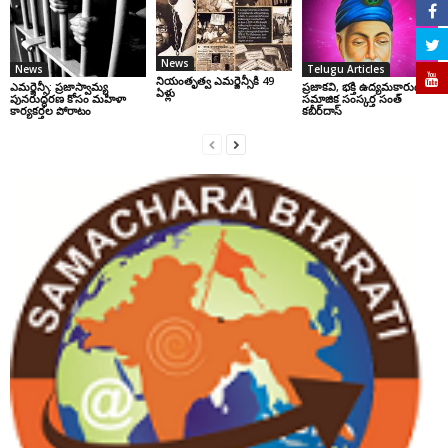
News
News
Telugu Articles
నియంతృత్వ ఎమర్జెన్సీకి 49
ఎమర్జెన్సీ: ప్రజాస్వామ్య
ప్రజాకవి, భక్తి ఉద్యమకారుడు,
ఏళ్లు
పునరుద్ధరణ కోసం మహిళా
సమాజిక సంస్కర్త సంత్‌
కార్యకర్తల పోరాటం
కబీర్‌దాస్‌