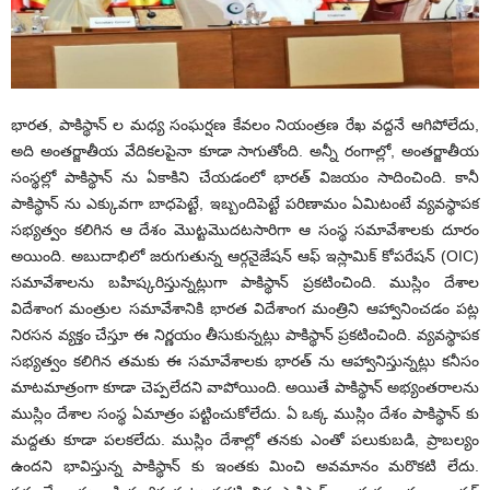
భారత, పాకిస్థాన్ ల మధ్య సంఘర్షణ కేవలం నియంత్రణ రేఖ వద్దనే ఆగిపోలేదు,
అది అంతర్జాతీయ వేదికలపైనా కూడా సాగుతోంది. అన్నీ రంగాల్లో, అంతర్జాతీయ
సంస్థల్లో పాకిస్థాన్ ను ఏకాకిని చేయడంలో భారత్ విజయం సాదించింది. కానీ
పాకిస్థాన్ ను ఎక్కువగా బాధపెట్టే, ఇబ్బందిపెట్టే పరిణామం ఏమిటంటే వ్యవస్థాపక
సభ్యత్వం కలిగిన ఆ దేశం మొట్టమొదటసారిగా ఆ సంస్థ సమావేశాలకు దూరం
అయింది. అబుదాభిలో జరుగుతున్న ఆర్గనైజేషన్ ఆఫ్ ఇస్లామిక్ కోపరేషన్ (OIC)
సమావేశాలను బహిష్కరిస్తున్నట్లుగా పాకిస్థాన్ ప్రకటించింది. ముస్లిం దేశాల
విదేశాంగ మంత్రుల సమావేశానికి భారత విదేశాంగ మంత్రిని ఆహ్వానించడం పట్ల
నిరసన వ్యక్తం చేస్తూ ఈ నిర్ణయం తీసుకున్నట్లు పాకిస్థాన్ ప్రకటించింది. వ్యవస్థాపక
సభ్యత్వం కలిగిన తమకు ఈ సమావేశాలకు భారత్ ను ఆహ్వానిస్తున్నట్లు కనీసం
మాటమాత్రంగా కూడా చెప్పలేదని వాపోయింది. అయితే పాకిస్థాన్ అభ్యంతరాలను
ముస్లిం దేశాల సంస్థ ఏమాత్రం పట్టించుకోలేదు. ఏ ఒక్క ముస్లిం దేశం పాకిస్థాన్ కు
మద్దతు కూడా పలకలేదు. ముస్లిం దేశాల్లో తనకు ఎంతో పలుకుబడి, ప్రాబల్యం
ఉందని భావిస్తున్న పాకిస్థాన్ కు ఇంతకు మించి అవమానం మరొకటి లేదు.