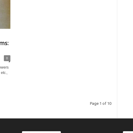
ims:
0
lowers
etc.,
Page 1 of 10