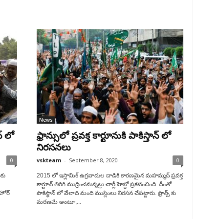
News
్ లో
ఫ్రాన్సులో ప్రవక్త కార్టూనుకి పాకిస్తాన్ లో
నిరసనలు
0
vskteam
-
September 8, 2020
0
ుకు
2015 లో ఇస్లామిక్ ఉగ్రవాదుల దాడికి కారణమైన మహమ్మద్ ప్రవక్త
కార్టూన్ తిరిగి ముద్రించనున్నట్లు చార్లీ హెబ్దో ప్రకటించింది. దీంతో
ాహోర్
పాకిస్థాన్ లో వేలాది మంది ముస్లింలు నిరసన చేపట్టారు. ఫ్రాన్స్ కు
మరణమే అంటూ,...