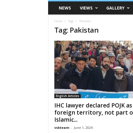
VSK
NEWS
VIEWS
GALLERY
Telangana
Home
Tags
Pakistan
Tag: Pakistan
English Articles
IHC lawyer declared POJK as
foreign territory, not part o
Islamic...
vskteam
-
June 1, 2024