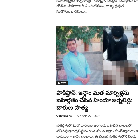
నిరాధారమైన, కల్పనాత్మక, చిత్రమైన పరిస్థితి: ముస్లింలు భ
లోనే ఉండిపోవాలని ఎంచుకోవటం, వాళ్ళ ప్రస్తుత
సంతానం, వారసులు...
News
పాకిస్తాన్: ఇస్లాం మ‌త మార్పిళ్ల‌ను
బ‌హిర్గ‌తం చేసిన హిందూ జ‌ర్న‌లిస్టు
దారుణ హ‌త్య‌
vskteam
-
March 22, 2021
పాకిస్తాన్‌లో మ‌రో దారుణం జ‌రిగింది. ఒక టీవీ చానెల్‌‌లో
ప‌నిచేస్తున్నజ‌ర్న‌లిస్టును కొంత మంది ఇస్లాం మ‌తోన్మాదులు 
దారుణంగా కాల్చి చంపారు. ఈ ఘ‌ట‌న పాకిస్తాన్‌లోని సింధు