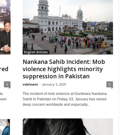
English Articles
Nankana Sahib Incident: Mob
red
violence highlights minority
suppression in Pakistan
0
vskteam
-
January 5, 2020
0
du
The incident of mob violence at Gurdwara Nankana
been
Sahib in Pakistan on Friday, 03, January has raised
deep concern worldwide and especially...