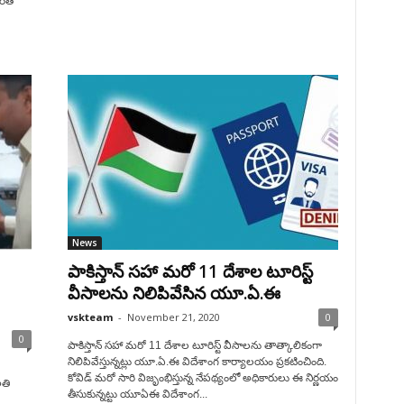
ారత్
News
పాకిస్తాన్ సహా మరో 11 దేశాల టూరిస్ట్
వీసాలను నిలిపివేసిన యూ.ఏ.ఈ
vskteam
-
November 21, 2020
0
0
పాకిస్తాన్ సహా మరో 11 దేశాల టూరిస్ట్ వీసాలను తాత్కాలికంగా
నిలిపివేస్తున్నట్లు యూ.ఏ.ఈ విదేశాంగ కార్యాలయం ప్రకటించింది.
కోవిడ్ మ‌రో సారి విజృంభిస్తున్న నేపథ్యంలో అధికారులు ఈ నిర్ణయం
అతి
తీసుకున్నట్టు యూఏఈ విదేశాంగ...