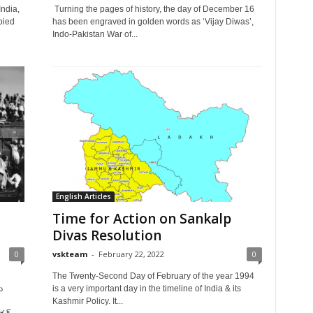
India,
Turning the pages of history, the day of December 16
pied
has been engraved in golden words as ‘Vijay Diwas’,
Indo-Pakistan War of...
English Articles
Time for Action on Sankalp
?
Divas Resolution
0
vskteam
-
February 22, 2022
0
The Twenty-Second Day of February of the year 1994
ు
is a very important day in the timeline of India & its
Kashmir Policy. It...