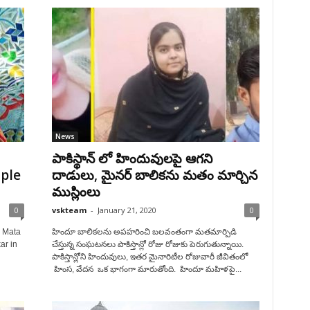
News
పాకిస్థాన్ లో హిందువులపై ఆగని
ple
దాడులు, మైనర్ బాలికను మతం మార్చిన
ముస్లింలు
0
vskteam
-
January 21, 2020
0
d Mata
హిందూ బాలికలను అపహరించి బలవంతంగా మతమార్పిడి
ar in
చేస్తున్న సంఘటనలు పాకిస్తాన్లో రోజు రోజుకు పెరుగుతున్నాయి.
పాకిస్తాన్లోని హిందువులు, ఇతర మైనారిటీల రోజువారీ జీవితంలో
హింస, వేదన ఒక భాగంగా మారుతోంది. హిందూ మహిళపై...