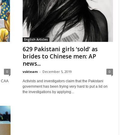
English Articles
629 Pakistani girls ‘sold’ as
brides to Chinese men: AP
news...
0
vskteam
-
December 5, 2019
0
e CAA
Activists and investigators claim that the Pakistani
government has been trying very hard to put a lid on
the investigations by applying...