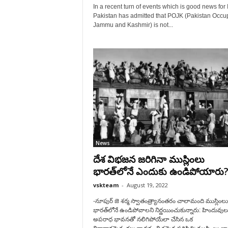
In a recent turn of events which is good news for 
Pakistan has admitted that POJK (Pakistan Occu
Jammu and Kashmir) is not...
News
దేశ విభజన జరిగినా ముస్లింలు
భారత్‌లోనే ఎందుకు ఉండిపోయారు
vskteam
-
August 19, 2022
-నూపుర్ జె శర్మ స్వాతంత్ర్యానంతరం చాలామంది ముస్లింలు
భారత్‌లోనే ఉండిపోవాలని నిర్ణయించుకున్నారు: హిందువుల
అపరాధ భావనతో నలిగిపోయేలా చేసిన ఒక