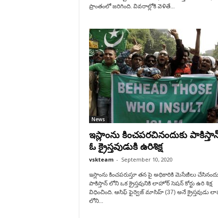
ప్రాంతంలో జ‌రిగింది. వివ‌రాల్లోకి వెళితే...
News
ఇస్లాంను కించపరచినందుకు పాకిస్తాన
ఓ క్రైస్తవుడుకి ఉరిశిక్ష
vskteam
-
September 10, 2020
ఇస్లాంను కించపరుస్తూ తన పై అధికారికి మెసేజీలు చేసినంద
పాకిస్తాన్ లోని ఒక క్రైస్తవునికి లాహోర్ సెషన్ కోర్టు ఉరి శిక్ష
విధించింది. ఆసిఫ్ ఫైర్వెజ్ మాసిహ్ (37) అనే క్రైస్తవుడు ల
లోని...