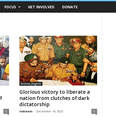
FOCUS
GET INVOLVED
DONATE
Archive_English
Glorious victory to liberate a
f
nation from clutches of dark
dictatorship
0
vskteam
-
December 16, 2023
0