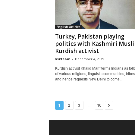
English Articles
Turkey, Pakistan playing
politics with Kashmiri Musl
Kurdish activist
vskteam
-
December 4, 2019
Kurdish activist Khalid Marif terms Indians as fol
of various religions, linguistic communities, tribes 
and hence requests New Delhi to come...
...
1
2
3
10