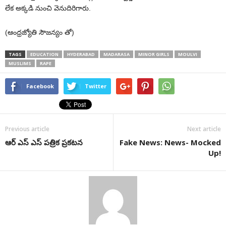
లేక అక్కడి నుంచి వెనుదిరిగారు.
(ఆంధ్రజ్యోతి సౌజన్యం తో)
TAGS
EDUCATION
HYDERABAD
MADARASA
MINOR GIRLS
MOULVI
MUSLIMS
RAPE
Facebook
Twitter
Previous article
Next article
ఆర్ ఎస్ ఎస్ పత్రిక ప్రకటన
Fake News: News- Mocked
Up!