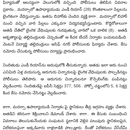
ఫిర్యాదుతో ఆలస్యంగా వెలుగులోకి వచ్చింది. పోలీసులు తెలిపిన వివరాల
ప్రకారం.. మదర్సాలో ఉపాధ్యాయుడు ఎండీ రియాన్‌ (28) కొంతకాలంగా పిల్లలను
లైంగికంగా వేధిస్తున్నాడు. ఇతను బిహార్‌కు చెందిన వ్యక్తి కాగా.. మదర్సాలో బిహార్‌
నుంచి వచ్చిన వారి పిల్లలు ఎక్కువగా విద్యనభ్యసిస్తుంటారు. కొద్దిరోజులుగా
అతడి చేతిలో లైంగిక వేధింపులకు గురవుతున్న వారిలో ఒక బాలిక (8).. అతడి
అకృత్యాలపై తల్లిదండ్రులకు చెప్పడంతో ఆ కీచక టీచర్‌ నిర్వాకం బయటపడింది.
వెంటనే విద్యార్థి తల్లిదండ్రులు ఆసిఫ్ నగర్‌ పోలీసులకు ఫిర్యాదు చేశారు. కేసు
నమోదు చేసుకున్న పోలీసులు దర్యాప్తు ప్రారంభించారు.
నిందితుడు ఎండీ రియాన్‌ను అదుపులోకి తీసుకున్నారు. అతడు ఇలా ఆరు నుంచి
ఎనిమిది ఏళ్ల వయసున్న ఆరుగురు చిన్నారులపై లైంగిక వేధింపులకు పాల్పడినట్లు
పోలీసులు తెలిపారు. ఆ ఆరుగురు చిన్నారులనూ కౌన్సెలింగ్‌కు పంపినట్లు
వెల్లడించారు. నిందితుడిపై ఐపీసీ సెక్షన్లు 377, 506.. పోక్సో చట్టంలోని 5, 6 సెక్షన్ల
కింద కేసు నమోదు చేసినట్టు వెల్లడించారు.
కాగా, మదర్సా ఉపాద్యాయుడి నిర్వాకం పై స్థానికులు తీవ్ర ఆగ్రహం వ్యక్తం చేశారు.
అతడిని కఠినంగా శిక్షించాలని డిమాండ్‌ చేశారు. కాగా.. ఈ కేసుకు సంబంధించి
వివరాలు తెలుసుకునేందుకు సంఘటన స్థలానికి వెళ్లిన పలువురు స్థానికులపైన,
విలేకరులపైనా అక్కడివారు రాళ్లదాడికి పాల్పడ్డారు. దీంతో విలేకరులు చేసేదేమీ