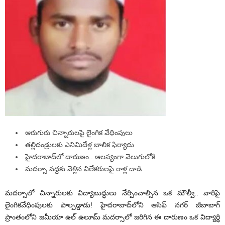
ఆరుగురు చిన్నారులపై లైంగిక వేధింపులు
తల్లిదండ్రులకు ఎనిమిదేళ్ల బాలిక ఫిర్యాదు
హైదరాబాద్‌లో దారుణం.. ఆలస్యంగా వెలుగులోకి
మదర్సా వద్దకు వెళ్లిన విలేకరులపై రాళ్ల దాడి
మదర్సాలో చిన్నారులకు విద్యాబుద్ధులు నేర్పించాల్సిన ఒక మౌల్వీ.. వారిపై
లైంగికవేధింపులకు పాల్పడ్డాడు! హైదరాబాద్‌లోని ఆసిఫ్ నగర్‌ జీబాబాగ్‌
ప్రాంతంలోని జమీయా ఉల్‌ ఉలూమ్‌ మదర్సాలో జరిగిన ఈ దారుణం ఒక విద్యార్థి