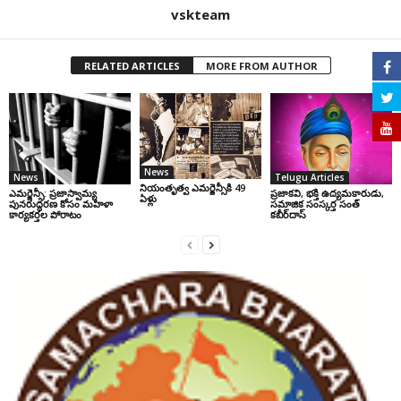
vskteam
RELATED ARTICLES
MORE FROM AUTHOR
News
News
Telugu Articles
నియంతృత్వ ఎమర్జెన్సీకి 49
ఎమర్జెన్సీ: ప్రజాస్వామ్య
ప్రజాకవి, భక్తి ఉద్యమకారుడు,
ఏళ్లు
పునరుద్ధరణ కోసం మహిళా
సమాజిక సంస్కర్త సంత్‌
కార్యకర్తల పోరాటం
కబీర్‌దాస్‌