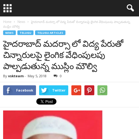
Home
News
హైదరాబాద్ మదర్సా లో విద్య పేరుతో చిన్నారులపై లైంగిక వేధింపులపు పాల్పడుతున్న
ముస్లిం మౌల్వి
NEWS
TELUGU
TELUGU ARTICLES
హైదరాబాద్ మదర్సా లో విద్య పేరుతో
చిన్నారులపై లైంగిక వేధింపులపు
పాల్పడుతున్న ముస్లిం మౌల్వి
By
vskteam
-
May 5, 2018
0
Facebook
Twitter