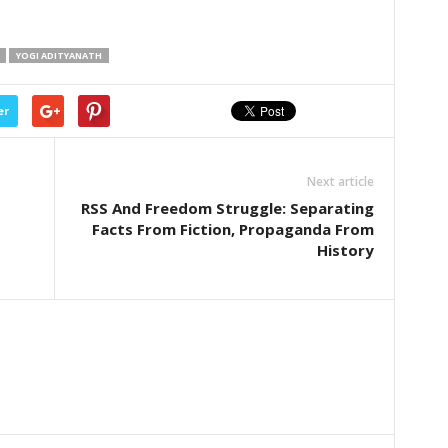
YOGI ADITYANATH
er
Next article
RSS And Freedom Struggle: Separating
Facts From Fiction, Propaganda From
History