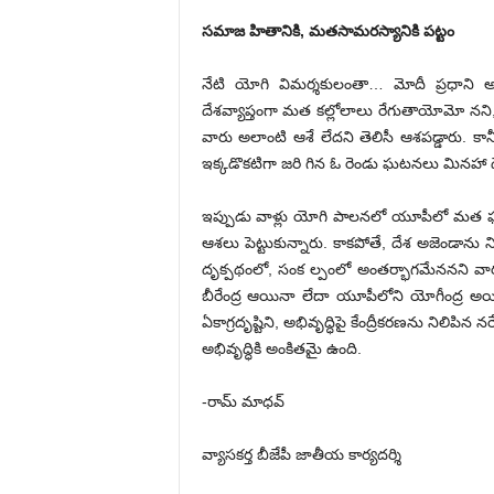
సమాజ హితానికి, మతసామరస్యానికి పట్టం
నేటి యోగి విమర్శకులంతా… మోదీ ప్రధాని అయ
దేశవ్యాప్తంగా మత కల్లోలాలు రేగుతాయోమో నని, ఆ
వారు అలాంటి ఆశే లేదని తెలిసీ ఆశపడ్డారు. క
ఇక్కడొకటిగా జరి గిన ఓ రెండు ఘటనలు మినహా ద
ఇప్పుడు వాళ్లు యోగి పాలనలో యూపీలో మత ఘ
ఆశలు పెట్టుకున్నారు. కాకపోతే, దేశ అజెండాను నిర
దృక్పథంలో, సంక ల్పంలో అంతర్భాగమేననని వారు వి
బీరేంద్ర ఆయినా లేదా యూపీలోని యోగీంద్ర అయిన
ఏకాగ్రదృష్టిని, అభివృద్ధిపై కేంద్రీకరణను నిలిపిన
అభివృద్ధికి అంకితమై ఉంది.
-రామ్‌ మాధవ్‌
వ్యాసకర్త బీజేపీ జాతీయ కార్యదర్శి