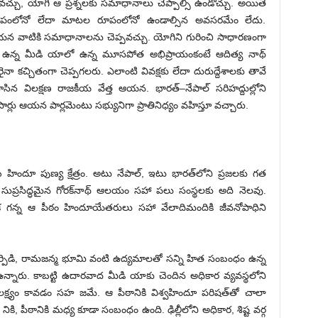
్చు, యోగి ఆ ప్రశ్నలకు సమాధానాలు చెప్పాల్సీ ఉండొచ్చు. అయితే
లోనో లేదా మాటల రూపంలోనో ఉండాల్సిన అవసరమేం లేదు.
 ఆయన వాటికి సమాధానాలను చెప్పవచ్చు. యోగిని గురించి సాధారణంగా
ేకతో ఉన్న మీడి యాలో ఉన్న మూసపోత అభిప్రాయంకంటే ఆదిత్య నాథ్‌
కచ్చితంగా చెప్పగలరు. ఎలాంటి వివక్షకు లేదా దురుద్దేశాలకు తావే
ిన విలక్షణ రాజకీయ వేత్త ఆయన. భారత్‌–నేపాల్‌ సరిహద్దుల్లోని
ుసార్లు ఆయన పార్లమెంటు సభ్యునిగా ప్రాతినిధ్యం వహిస్తూ వచ్చారు.
 హిందూ పుణ్య క్షేత్రం. అటు నేపాల్, ఇటు భారత్‌లోని ప్రజలకు గత
ది. సుప్రసిద్ధమైన గోరక్‌నాథ్‌ ఆలయం సహా పలు సంస్థలకు అది నెలవు.
నిక గన్న ఆ పీఠం హిందూయేతరులు సహా వేలాదిమందికి జీవనోపాధిని
ార్పిడి, రామజన్మ భూమి వంటి ఉద్యమాలతో సన్ని హిత సంబంధం ఉన్న
్నారు. కాబట్టి ఉదారవాద మీడి యాకు చెందిన అధికార వ్యవస్థలోని
్ష్యం కావడం సహ జమే. ఆ పీఠానికి విశ్వహిందూ పరిషత్‌తో చాలా
ి, పీఠానికి మధ్య కూడా సంబంధం ఉంది. ఢిల్లీలోని అధికార, శిష్ట వర్గ