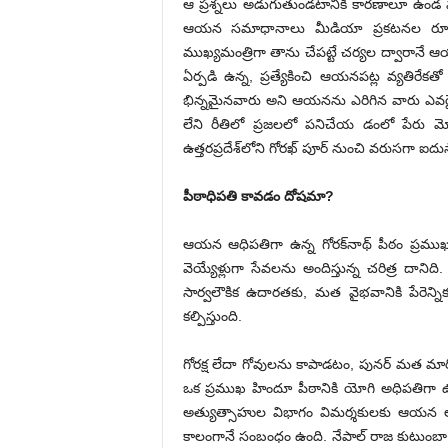
ఆ ప్రశ్నలు అడుగుతుండటానికి కారణాలూ ఉండ వచ
ఆయన సమాధానాలు మీడియా ప్రకటనల రూపం
ముఖ్యమంత్రిగా తాను చేపట్టే చర్యల ద్వారానే
ఏర్పడి ఉన్న, ప్రత్యేకించి ఆయనపట్ల వ్యతిర
భిన్నమైనవారు అని ఆయనను ఎరిగిన వారు ఎవరైనా 
లేని రీతిలో ప్రజలలో పనిచేయ డంలో పేరు మోస
ఉత్తరప్రదేశ్‌లోని గోరఖ్‌ పూర్‌ నుంచి వరుసగా ఐద
పీఠాధిపతి కావడం దోషమా?
ఆయన ఆధిపతిగా ఉన్న గోరక్‌నాథ్‌ పీఠం ప్రముఖ
వెయ్యేళ్లుగా సేవలను అందిస్తున్న చరిత్ర దాని
సార్వలౌకిక ఉదారతకు, మత వైభవానికి పేరెన్
కల్పిస్తుంది.
గోరక్ష లేదా గోవులను కాపాడటం, పునర్‌ మత మ
ఒక ప్రముఖ హిందూ పీఠానికి యోగి అధిపతిగా ఉన
అత్యుత్సాహుల విభాగం విమర్శకులకు ఆయన లక
కాలంగానే సంబంధం ఉంది. నేపాల్‌ రాజ కుటుంబా నిక