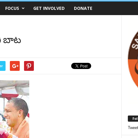
FOCUS
GET INVOLVED
DONATE
ి బాట
er
Fol
Twee