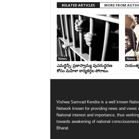
RELATED ARTICLES
MORE FROM AUTH
News
News
ఎమర్జెన్సీ: ప్రజాస్వామ్య పునరుద్ధరణ
నియంతృత్
కోసం మహిళా కార్యకర్తల పోరాటం
Vishwa Samvad Kendra is a well known Natio
Network known for providing news and views 
National interest and importance, thus workin
towards awakening of national consciousness
Bharat.