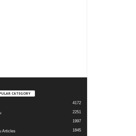
PULAR CATEGORY
4172
2251
u
1997
s
1845
 Articles