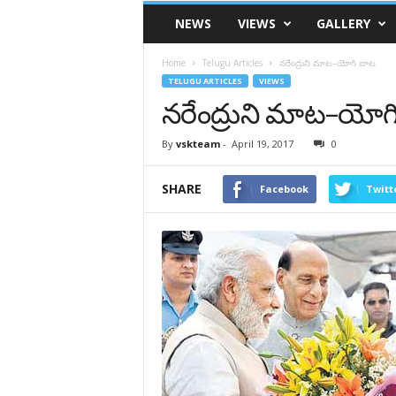
VSK
NEWS
VIEWS
GALLERY
Telangana
Home
Telugu Articles
నరేంద్రుని మాట–యోగి బాట
TELUGU ARTICLES
VIEWS
నరేంద్రుని మాట–యోగ
By
vskteam
-
April 19, 2017
0
SHARE
Facebook
Twitt