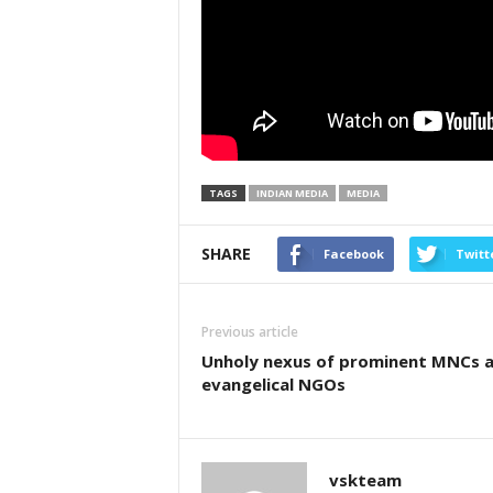
TAGS
INDIAN MEDIA
MEDIA
SHARE
Facebook
Twitt
Previous article
Unholy nexus of prominent MNCs 
evangelical NGOs
vskteam