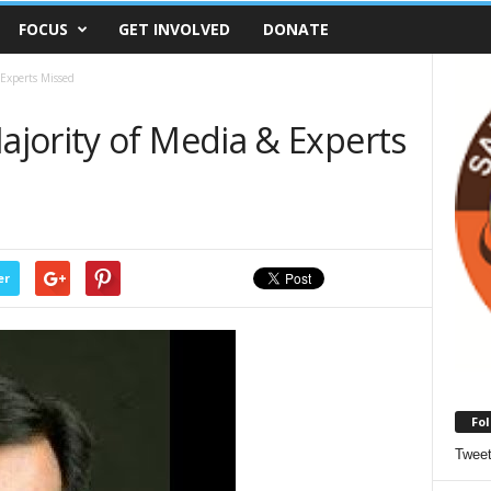
FOCUS
GET INVOLVED
DONATE
Experts Missed
jority of Media & Experts
er
Fol
Twee