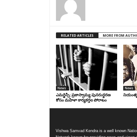
RELATED ARTICLES
MORE FROM AUTH
News
News
ఎమర్జెన్సీ: ప్రజాస్వామ్య పునరుద్ధరణ
నియంతృత్
కోసం మహిళా కార్యకర్తల పోరాటం
Vishwa Samvad Kendra is a well known Natio