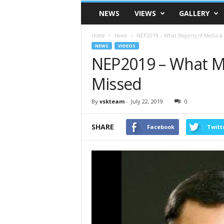
VSK
NEWS
VIEWS
GALLERY
Telangana
Home
News
NEP2019 – What Majority of Media & 
NEWS
VIDEOS
NEP2019 – What Ma
Missed
By
vskteam
-
July 22, 2019
0
SHARE
Facebook
Twitt