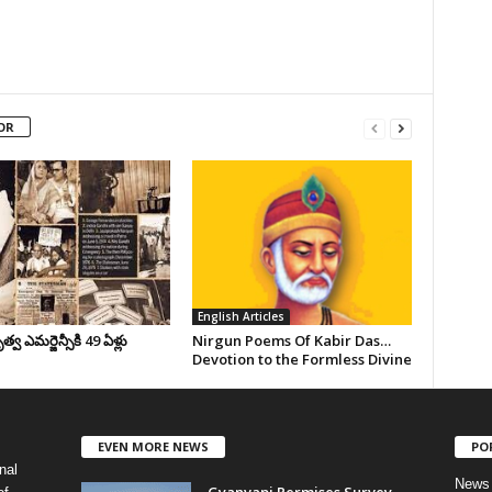
OR
English Articles
వ ఎమర్జెన్సీకి 49 ఏళ్లు
Nirgun Poems Of Kabir Das…
Devotion to the Formless Divine
EVEN MORE NEWS
PO
nal
News
Gyanvapi Permises Survey –