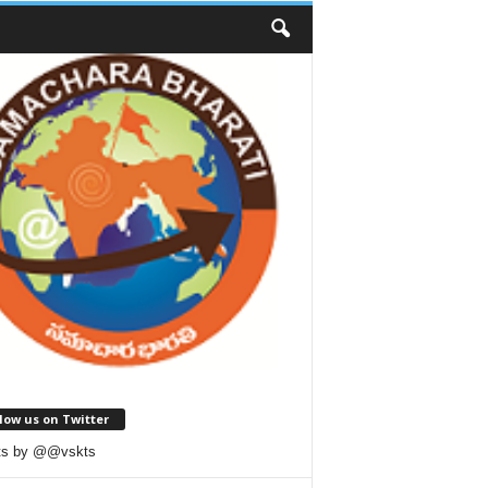
low us on Twitter
ts by @@vskts