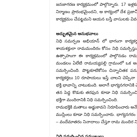
జనజాగరణ కార్యక్రమంలో పాల్గొన్నారు. 17 ఇళ
నిర్మాణం ప్రారంభమైందని, ఆ కార్యంలో దేశ ప్
కార్యక్రమం చేపట్టమని ఆయన బస్తీ వాసులకు వివరి
అద్భుతమైన అనుభవాలు
నిధి సమర్పణ అభియాన్ లో భాగంగా కార్యక
శాయశక్తులా రామమందిరం కోసం నిధి సమర్పిస్తున
ఉత్సాహంగా ఈ కార్యక్రమంలో పాల్గొనడం రామభక
మండలం ఏలేటి రామయ్యపల్లి గ్రామంలో ఒక అ
సమర్పించింది. పొట్టకూటికోసం చిన్నాచితక పను
కార్యకర్తలు 10 రూపాయలు ఇస్తే చాలని చెప
భక్తి భావాన్ని చాటుకుంది. అలాగే భాగ్యనగరాని
తన పెద్ద కొడుకు తరఫున కూడా నిధి సమర్పించి ర
భక్తిగా మందిరానికి నిధి సమర్పించింది.
రామభక్తికి మతాలు అడ్డుకావని నిరూపించారు అనే
ముస్లింలు కూడా నిధి సమర్పించారు. భాగ్యనగరం ప
– వందేమాతరం నినాదాలు చేస్తూ రామ మందిర నిధి 
నిధి సమర్పించిన ప్రముఖులు