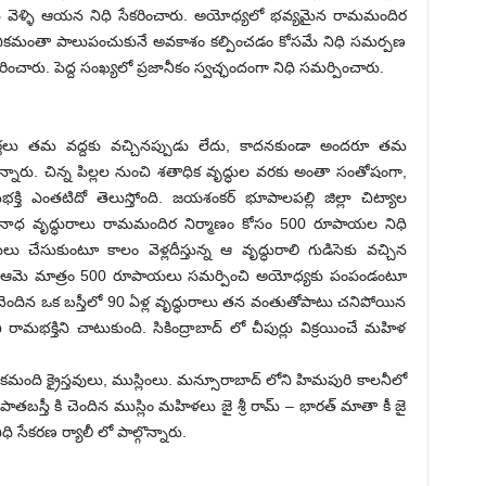
్లకు వెళ్ళి ఆయన నిధి సేకరించారు. అయోధ్యలో భవ్యమైన రామమందిర
రజానీకమంతా పాలుపంచుకునే అవకాశం కల్పించడం కోసమే నిధి సమర్పణ
ంచారు. పెద్ద సంఖ్యలో ప్రజానీకం స్వచ్ఛందంగా నిధి సమర్పించారు.
ర్తలు తమ వద్దకు వచ్చినప్పుడు లేదు, కాదనకుండా అందరూ తమ
్నారు. చిన్న పిల్లల నుంచి శతాధిక వృద్ధుల వరకు అంతా సంతోషంగా,
్తి ఎంతటిదో తెలుస్తోంది. జయశంకర్ భూపాలపల్లి జిల్లా చిట్యాల
నాధ వృద్ధురాలు రామమందిర నిర్మాణం కోసం 500 రూపాయల నిధి
లు చేసుకుంటూ కాలం వెళ్లదీస్తున్న ఆ వృద్ధురాలి గుడిసెకు వచ్చిన
్పినా ఆమె మాత్రం 500 రూపాయలు సమర్పించి అయోధ్యకు పంపండంటూ
కి చెందిన ఒక బస్తీలో 90 ఏళ్ల వృద్ధురాలు తన వంతుతోపాటు చనిపోయిన
ామభక్తిని చాటుకుంది. సికింద్రాబాద్ లో చీపుర్లు విక్రయించే మహిళ
కమంది క్రైస్తవులు, ముస్లింలు. మన్సూరాబాద్ లోని హిమపురి కాలనీలో
ాతబస్తీ కి చెందిన ముస్లిం మహిళలు జై శ్రీ రామ్ – భారత్ మాతా కీ జై
సేకరణ ర్యాలీ లో పాల్గొన్నారు.