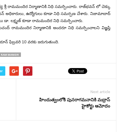
్రీ రామమందిర నిర్మాణానికి నిధి సమర్పించారు. రాజ్‌భవన్ లో చెక్కు
భవన్ అధికారులు, ఉద్యోగులు కూడా నిధి సమర్పణ చేశారు. నిజామాబాద్
ు డా. లక్ష్మణ్ కూడా రామమందిర నిధి సమర్పించారు.
గోపీచంద్ రామమందిర నిర్మాణానికి అందరూ నిధి సమర్పించాలని విజ్ఞప్తి
న్ ఫిబ్రవరి 10 వరకు జరుగుతుంది.
RAM MANIDR
er
Next article
హిందుత్వంలోకి పునరాగమనానికి మద్రాస్
హైకోర్టు ఆమోదం