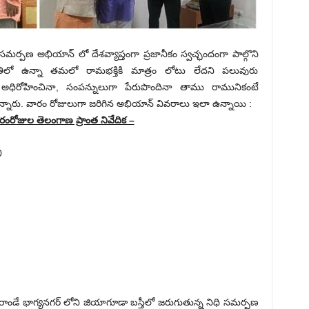
్పణ అభియాన్ లో దేశవ్యాప్తంగా ప్రజానీకం స్వచ్ఛందంగా పాల్గొని
స్థితిలో ఉన్నా తమలో రామభక్తికి మాత్రం లోటు లేదని పలువురు
అధిరోహించినా, సంపన్నులుగా పేరుపొందినా తాము రామునికంటే
ున్నారు. వారం రోజులుగా జరిగిన అభియాన్ వివరాలు ఇలా ఉన్నాయి :
ంరోజుల తెలంగాణ ప్రాంత నివేదిక –
0
డ్ పరాండే భాగ్యనగర్ లోని జియాగూడా బస్తీలో జరుగుతున్న నిధి సమర్పణ