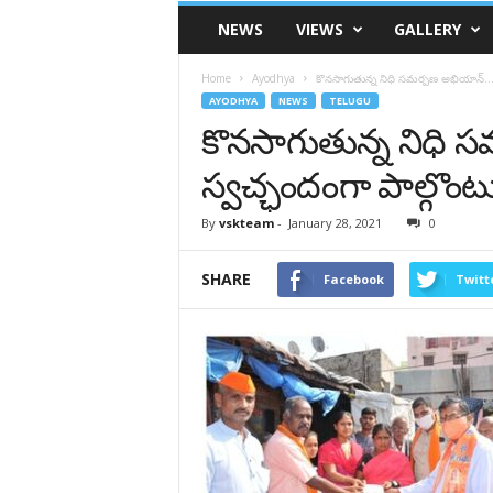
VSK
NEWS
VIEWS
GALLERY
Telangana
Home
Ayodhya
కొన‌సాగుతున్న నిధి సమర్పణ అభియాన్‌… స్
AYODHYA
NEWS
TELUGU
కొన‌సాగుతున్న నిధి
స్వ‌చ్ఛందంగా పాల్గొంటు
By
vskteam
-
January 28, 2021
0
SHARE
Facebook
Twitt