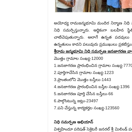
అయోధ్య రామజన్మభూమి మందిర నిర్మాణ నిధి సమర
నిధి సమర్పిస్తున్నారు. ఆర్ధికంగా బలహీన 
చాటిచెపుతున్నారు. అలాగే ఉన్నత పదవులు 
ఉన్నతులం కాదని పలువురు ప్రముఖులు ప్రకటిస్త
శ్రీరామ జన్మభూమి నిధి సమర్పణ జనజాగరణ వార
మొత్తం గ్రామాల సంఖ్య-12000
1.జనజాగరణ ప్రారంభించిన గ్రామాల సంఖ్య-777
2.పూర్తిగాచేసిన గ్రామాల సంఖ్య-1223
3.ప్రాంతంలోని మొత్తం బస్తీలు-1443
4.జనజాగరణ ప్రారంభించిన బస్తీల సంఖ్య-1396
5.జనజాగరణ పూర్తి చేసిన బస్తీలు-66
6.పాల్గొంటున్న జట్లు-23497
7.పని చేస్తున్న కార్యకర్తల సంఖ్య-123560
నిధి సమర్పణ అభియాన్
విశ్వహిందూ పరిషత్ సెక్రెటరీ జనరల్ శ్రీ మిలిం