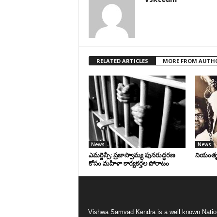
RELATED ARTICLES
MORE FROM AUTH
News
News
ఎమర్జెన్సీ: ప్రజాస్వామ్య పునరుద్ధరణ
నియంతృత్
కోసం మహిళా కార్యకర్తల పోరాటం
Vishwa Samvad Kendra is a well known Natio