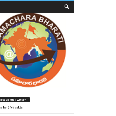
low us on Twitter
ts by @@vskts