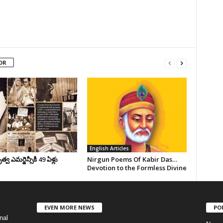
OR
English Articles
వ ఎమర్జెన్సీకి 49 ఏళ్లు
Nirgun Poems Of Kabir Das…
Devotion to the Formless Divine
EVEN MORE NEWS
PO
nal