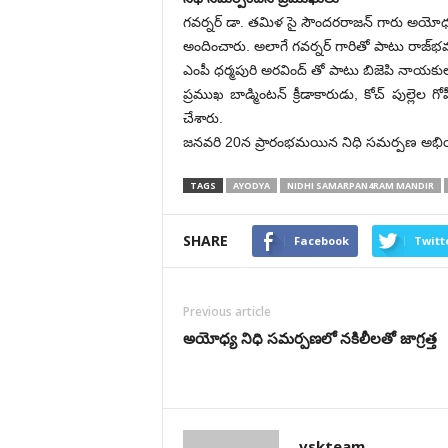
గవర్నర్ డా. తమిళ సై సౌందరరాజన్ గారు అయోధ్య శ
అందించారు. అలాగే గవర్నర్ గారితో పాటు రాజ్‌
ఎంపీ ధర్మపురి అరవింద్ తో పాటు బిజెపి నాయకుల
ప్రముఖ బాడ్మింటన్ క్రీడాకారుడు, కోచ్ పుల్లెల 
చేశారు.
జనవరి 20న ప్రారంభమయిన నిధి సమర్పణ అభియా
TAGS
AYODYA
NIDHI SAMARPAN4RAM MANDIR
SHARE
Facebook
Twitt
Previous article
అయోధ్య నిధి స‌మ‌ర్ప‌ణలో న‌కిలీల‌తో జాగ్ర‌త్త‌
vskteam