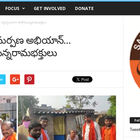
FOCUS
GET INVOLVED
DONATE
వ‌చ్ఛందంగా పాల్గొంటున్న‌రామ‌భ‌క్తులు
 సమర్పణ అభియాన్‌…
న్న‌రామ‌భ‌క్తులు
er
Fol
Twee