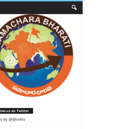
low us on Twitter
ts by @@vskts