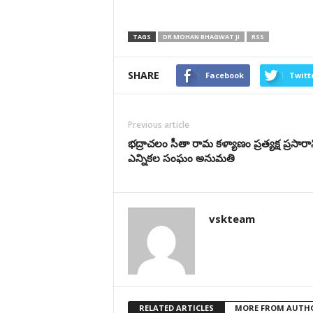
TAGS
DR MOHAN BHAGWAT JI
RSS
SHARE
Facebook
Twitt
Previous article
భద్రాచలం సీతా రామ కళ్యాణం ప్రత్యక్ష ప్రసారాన
ఎన్నిక‌ల సంఘం అనుమ‌తి
vskteam
RELATED ARTICLES
MORE FROM AUTH