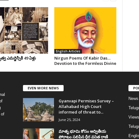
English Articles
వ ఎమర్జెన్సీకి 49 ఏళ్లు
Nirgun Poems Of Kabir Das…
Devotion to the Formless Divine
EVEN MORE NEWS
PO
nal
News
Gyanvapi Permises Survey –
of
Allahabad High Court
g
Telug
informed of threat to...
 of
View
June 25, 2024
Telugu
మాతృ భూమి కోసం అద్వితీయ
Englis
పోరాటం సలిపిన ధీర వనిత రాణి