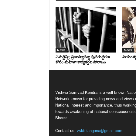
News
News
ఎమర్జెన్సీ: ప్రజాస్వామ్య పునరుద్ధరణ
నియంతృత్
కోసం మహిళా కార్యకర్తల పోరాటం
Vishwa Samvad Kendra is a well known Natio
Network known for providing news and views 
National interest and importance, thus workin
towards awakening of national consciousness
Bharat.
Contact us:
vsktelangana@gmail.com