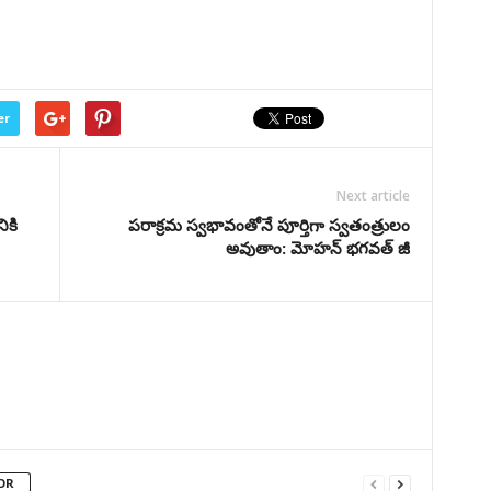
er
Next article
ికి
పరాక్రమ స్వభావంతోనే పూర్తిగా స్వతంత్రులం
అవుతాం: మోహన్‌ భగవత్‌ జీ
OR