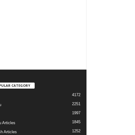
PULAR CATEGORY
4172
2251
u
1997
s
1845
 Articles
1252
h Articles