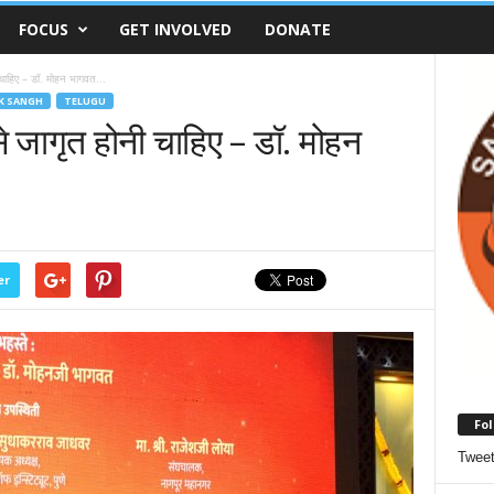
FOCUS
GET INVOLVED
DONATE
 चाहिए – डॉ. मोहन भागवत...
K SANGH
TELUGU
से जागृत होनी चाहिए – डॉ. मोहन
er
Fol
Twee