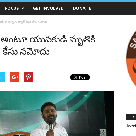
FOCUS
GET INVOLVED
DONATE
తికి కారణమైన పాస్టర్ మీద కేసు నమోదు
ద్యం అంటూ యువకుడి మృతికి
ద కేసు నమోదు
er
Fol
Twee