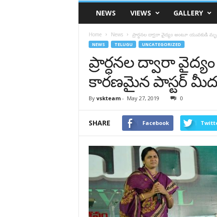
VSK
NEWS
VIEWS
GALLERY
Telangana
Home
News
ప్రార్ధనల ద్వారా వైద్యం అంటూ యువకుడి మృ
NEWS
TELUGU
UNCATEGORIZED
ప్రార్ధనల ద్వారా వై
కారణమైన పాస్టర్ మీ
By
vskteam
-
May 27, 2019
0
SHARE
Facebook
Twitt