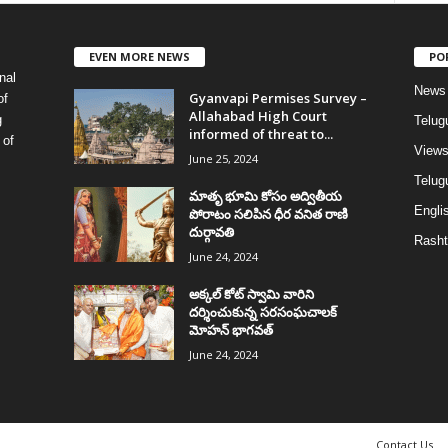
EVEN MORE NEWS
PO
nal
News
Gyanvapi Permises Survey –
of
Allahabad High Court
g
Telug
informed of threat to...
 of
View
June 25, 2024
Telugu
మాతృ భూమి కోసం అద్వితీయ
Englis
పోరాటం సలిపిన ధీర వనిత రాణి
దుర్గావతి
Rasht
June 24, 2024
అక్కల్‌ కోట్‌ స్వామి వారిని
దర్శించుకున్న సరసంఘచాలక్
మోహన్ భాగవత్
June 24, 2024
Contact Us