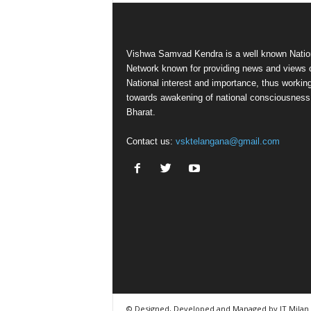
Vishwa Samvad Kendra is a well known Natio
Network known for providing news and views 
National interest and importance, thus workin
towards awakening of national consciousness
Bharat.
Contact us:
vsktelangana@gmail.com
© Designed, Developed and Managed by IT Milan