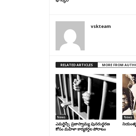
vskteam
RELATED ARTICLES
MORE FROM AUTH
News
News
ఎమర్జెన్సీ: ప్రజాస్వామ్య పునరుద్ధరణ
నియంతృత్
కోసం మహిళా కార్యకర్తల పోరాటం