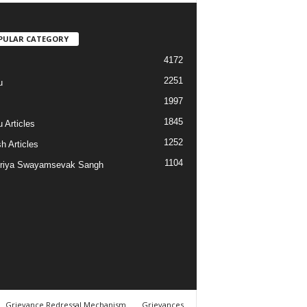
PULAR CATEGORY
4172
2251
u
1997
s
1845
 Articles
1252
h Articles
1104
riya Swayamsevak Sangh
Grievance Redressal Mechanism
Grievances