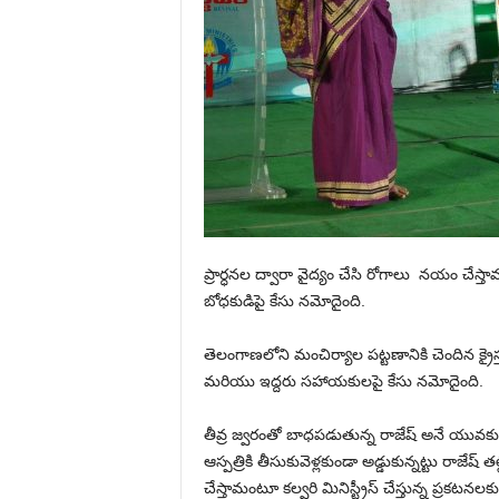
ప్రార్ధనల ద్వారా వైద్యం చేసి రోగాలు నయం చేస్
బోధకుడిపై కేసు నమోదైంది.
తెలంగాణలోని మంచిర్యాల పట్టణానికి చెందిన క్రైస్
మరియు ఇద్దరు సహాయకులపై కేసు నమోదైంది.
తీవ్ర జ్వరంతో బాధపడుతున్న రాజేష్ అనే యువకుడి
ఆస్పత్రికి తీసుకువెళ్లకుండా అడ్డుకున్నట్టు రాజ
చేస్తామంటూ కల్వరి మినిస్ట్రీస్ చేస్తున్న ప్రకటన