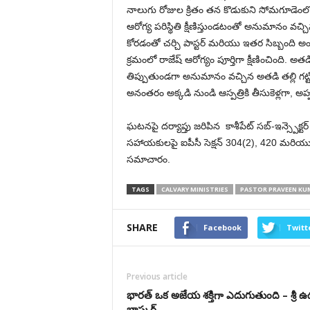
నాలుగు రోజుల క్రితం తన కొడుకుని సోమగూడెంలోని
ఆరోగ్య పరిస్థితి క్షీణిస్తుండటంతో అనుమానం వచ్చి
కోరడంతో చర్చి పాస్టర్ మరియు ఇతర సిబ్బంది అంద
క్రమంలో రాజేష్ ఆరోగ్యం పూర్తిగా క్షీణించింది. అత
తిప్పుతుండగా అనుమానం వచ్చిన అతడి తల్లి గట్ట
అనంతరం అక్కడి నుండి ఆస్పత్రికి తీసుకెళ్లగా, అప
ఘటనపై దర్యాప్తు జరిపిన కాశీపేట్ సబ్-ఇన్స్పెక్టర్
సహాయకులపై ఐపీసీ సెక్షన్ 304(2), 420 మరియు 3
సమాచారం.
TAGS
CALVARY MINISTRIES
PASTOR PRAVEEN KU
SHARE
Facebook
Twitt
Previous article
భారత్ ఒక అజేయ శక్తిగా ఎదుగుతుంది – శ్రీ
భాస్కర్