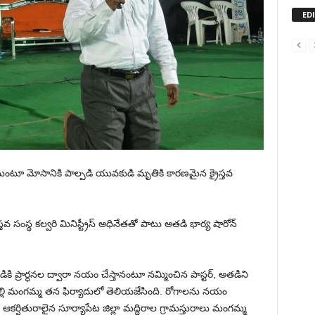
ED
తామంటూ మోసానికి పాల్పడి యువకుడి మృతికి కారణమైన క్రైస్తవ
తవ సంస్థ కల్వరి మినిస్ట్రీస్ అధినేతతో పాటు అతడి భార్య షారోన్
కి ప్రార్ధనల ద్వారా నయం చేస్తానంటూ నమ్మించిన పాస్టర్, అతడిని
ేష్ తల్లి మంగమ్మ తన ఫిర్యాదులో తెలియజేసింది. రోగాలను నయం
లకు ఆకర్షితురాలైన సూర్యాపేట జిల్లా మద్దిరాల గ్రామస్తురాలు మంగమ్మ