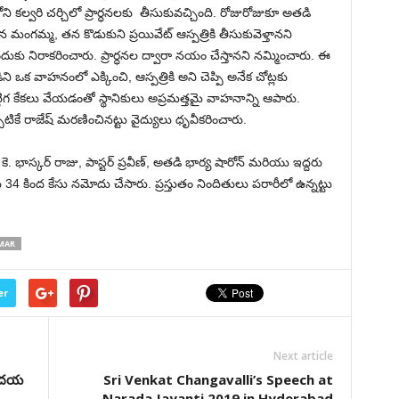
 కల్వరి చర్చిలో ప్రార్ధనలకు తీసుకువచ్చింది. రోజురోజుకూ అతడి
న మంగమ్మ, తన కొడుకుని ప్రయివేట్ ఆస్పత్రికి తీసుకువెళ్తానని
ుకు నిరాకరించారు. ప్రార్ధనల ద్వారా నయం చేస్తానని నమ్మించారు. ఈ
డిని ఒక వాహనంలో ఎక్కించి, ఆస్పత్రికి అని చెప్పి అనేక చోట్లకు
ిగ కేకలు వేయడంతో స్థానికులు అప్రమత్తమై వాహనాన్ని ఆపారు.
్పటికే రాజేష్ మరణించినట్టు వైద్యులు ధృవీకరించారు.
 కె. భాస్కర్ రాజు, పాస్టర్ ప్రవీణ్, అతడి భార్య షారోన్ మరియు ఇద్దరు
4 కింద కేసు నమోదు చేసారు. ప్రస్తుతం నిందితులు పరారీలో ఉన్నట్టు
MAR
er
Next article
 ఉదయ
Sri Venkat Changavalli’s Speech at
Narada Jayanti 2019 in Hyderabad