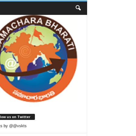
low us on Twitter
ts by @@vskts