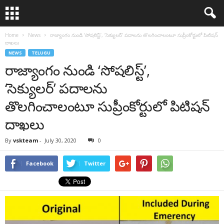
Home
News
రాజ్యాంగం నుండి ‘సోషలిస్ట్’, ‘సెక్యులర్’ పదాలను తొలగించాలంటూ సుప్రీంకోర్టులో పిటిషన్
దాఖలు
NEWS
TELUGU
రాజ్యాంగం నుండి ‘సోషలిస్ట్’,
‘సెక్యులర్’ పదాలను
తొలగించాలంటూ సుప్రీంకోర్టులో పిటిషన్
దాఖలు
By
vskteam
-
July 30, 2020
0
Facebook
Twitter