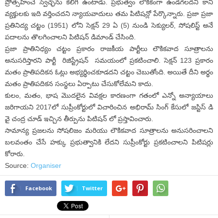
ప్రోత్సహించే స్వేచ్ఛను కలిగి ఉంటాడు. ప్రభుత్వం లౌకికంగా ఉండగలదని కానీ
వ్యక్తులకు ఇది వర్తించదని న్యాయవాదులు తమ పిటిషన్లో పేర్కొన్నారు. ప్రజా ప్రజా
ప్రతినిద్య చట్టం (1951) లోని సెక్షన్ 29 ఏ (5) నుండి సెక్యులర్, సోషలిస్ట్ అనే
పదాలను తొలగించాలని పిటిషన్ డిమాండ్ చేసింది.
ప్రజా ప్రాతినిధ్యం చట్టం ప్రకారం రాజకీయ పార్టీలు లౌకికవాద సూత్రాలను
అనుసరిస్తారని పార్టీ రిజిస్ట్రేషన్ సమయంలో ప్రకటించాలి. సెక్షన్ 123 ప్రకారం
మతం ప్రాతిపదికన ఓట్లు అభ్యర్థించకూడదని చట్టం చెబుతోంది. అయితే దీని అర్థం
మతం ప్రాతిపదికన సంస్థలు ఏర్పాటు చేసుకోలేమని కాదు.
కులం, మతం, భాష మొదలైన వివక్షల కారణంగా గతంలో ఎన్నో అన్యాయాలు
జరిగాయని 2017లో సుప్రీంకోర్టులో విచారించిన అభిరామ్ సింగ్ కేసులో జస్టిస్ డి
వై చంద్ర చూడ్ ఇచ్చిన తీర్పును పిటిషన్ లో ప్రస్తావించారు.
సామాన్య ప్రజలను సోషలిజం మరియు లౌకికవాద సూత్రాలను అనుసరించాలని
బలవంతం చేసే హక్కు ప్రభుత్వానికి లేదని సుప్రీంకోర్టు ప్రకటించాలని పిటిషర్లు
కోరారు.
Source:
Organiser
Facebook
Twitter