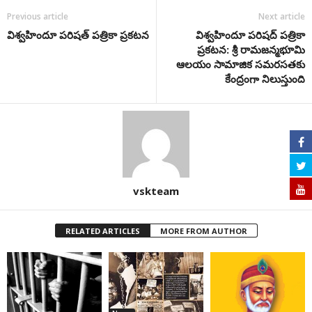
Previous article
Next article
విశ్వహిందూ పరిషత్ పత్రికా ప్రకటన
విశ్వహిందూ పరిషద్ పత్రికా
ప్రకటన: శ్రీ రామజన్మభూమి
ఆలయం సామాజిక సమరసతకు
కేంద్రంగా నిలుస్తుంది
vskteam
RELATED ARTICLES
MORE FROM AUTHOR