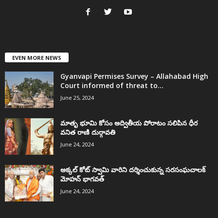
EVEN MORE NEWS
Gyanvapi Permises Survey – Allahabad High
Court informed of threat to...
June 25, 2024
మాతృ భూమి కోసం అద్వితీయ పోరాటం సలిపిన ధీర
వనిత రాణి దుర్గావతి
June 24, 2024
అక్కల్‌ కోట్‌ స్వామి వారిని దర్శించుకున్న సరసంఘచాలక్
మోహన్ భాగవత్
June 24, 2024