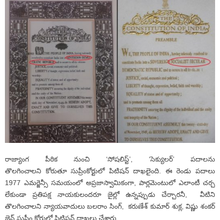
రాజ్యాంగ పీఠిక నుంచి ‘సోషలిస్ట్’, ‘సెక్యులర్’ పదాలను
తొలగించాలని కోరుతూ సుప్రీంకోర్టులో పిటిషన్ దాఖలైంది. ఈ రెండు పదాలు
1977 ఎమర్జెన్సీ సమయంలో అప్రజాస్వామికంగా, పార్లమెంటులో ఎలాంటీ చర్చ
లేకుండా ప్రతిపక్ష నాయకులందరూ జైల్లో ఉన్నప్పుడు చేర్చారనీ, వీటిని
తొలగించాలని న్యాయవాదులు బలరాం సింగ్, కరుణేశ్ కుమార్ శుక్ల, విష్ణు శంకర్
జైన్ సుప్రీం కోర్టులో పిటిషన్ దాఖలు చేశారు.