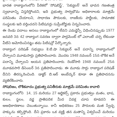
భారత రాజ్యాంగంలోని పీఠికలో ‘సోషలిస్ట్’, ‘సెక్యులర్’ అనే భావన గణతంత్ర
స్వభావాన్ని విస్తరిస్తోందని, ఇది ప్రభుత్వ సార్వభౌమ అధికారాలకు మాత్రమే
పరిమితం చేయాలని, సాధారణ పౌరులకు, రాజకీయ పార్టీలకు, సామాజిక
సంస్థలకు ఇది వర్తించదని పిటిషనర్లు సుప్రీంకోర్టుకు విన్నవించారు.
ఈ రెండు పదాలు అసలు రాజ్యాంగంలో లేవని ఎమర్జెన్సీ విధించినప్పుడు 1977
జనవరి 3న 42 రాజ్యాంగ సవరణ ద్వారా పార్లమెంట్ లో ఎలాంటీ చర్చ లేకుండా
వీటిని ఆమోదించినట్టు తమ పిటిషన్లో పేర్కొన్నారు.
రాజ్యాంగ పరిషత్ సభ్యులు కె.టి.షా సెక్యులర్ అనే పదాన్ని రాజ్యాంగంలో
చేర్చాలని మూడుసార్లు ప్రతిపాదించారు. మొదట 1948 నవంబర్ 15న లౌకిక అనే
పదాన్ని చేర్చాలని ఆయన ప్రతిపాదించారు. రెండోసారి 1948 నవంబర్ 25న
మూడవసారి డిసెంబర్ 3న ప్రతిపాదించాడు. ఈ మూడు సార్లు రాజ్యాంగ పరిషత్
దీనిని తిరస్కరించింది. డాక్టర్ బి.ఆర్ అంబేద్కర్ కూడా ఈ ప్రతిపాదనను
వ్యతిరేకించారు.
సోషలిజం, లౌకికవాదం ప్రభుత్వ పనితీరుకు మాత్రమే పరిమితం కావాలి
రాజ్యాంగంలోని 14, 15 మరియు 27 ఆర్టికల్స్ ప్రకారం ప్రభుత్వం మతం, భాష,
కులం, స్థలం, వర్ణ ప్రాతిపదిక మీద వివక్ష చూప కూడదని ఈ
ఆఅధికారణాలు చెబుతున్నాయి. కానీ అధికరణం 25 పౌరులకు మత స్వేచ్ఛ
హక్కును కల్పిస్తోంది. దీని ప్రకారం ఒక వ్యక్తి తన మతాన్ని విశ్వసించే మరియు