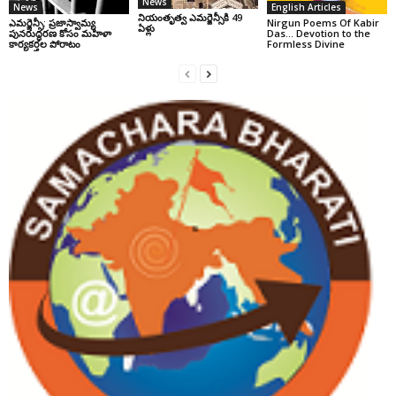
News
News
English Articles
నియంతృత్వ ఎమర్జెన్సీకి 49
ఎమర్జెన్సీ: ప్రజాస్వామ్య
Nirgun Poems Of Kabir
ఏళ్లు
పునరుద్ధరణ కోసం మహిళా
Das… Devotion to the
కార్యకర్తల పోరాటం
Formless Divine