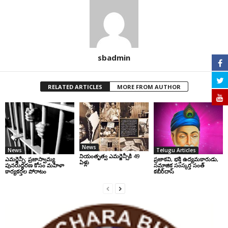
sbadmin
RELATED ARTICLES
MORE FROM AUTHOR
News
News
Telugu Articles
నియంతృత్వ ఎమర్జెన్సీకి 49
ఎమర్జెన్సీ: ప్రజాస్వామ్య
ప్రజాకవి, భక్తి ఉద్యమకారుడు,
ఏళ్లు
పునరుద్ధరణ కోసం మహిళా
సమాజిక సంస్కర్త సంత్‌
కార్యకర్తల పోరాటం
కబీర్‌దాస్‌