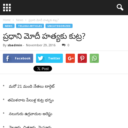
Home
News
ప్రధాని మోదీ హత్యకు కుట్ర?
NEWS
TELUGU ARTICLES
UNCATEGORIZED
ప్రధాని మోదీ హత్యకు కుట్ర?
By
sbadmin
-
November 29, 2016
0
Facebook
Twitter
* మరో 21 మంది నేతలు టార్గెట్‌
* తమిళనాట పేలుళ్ల కుట్ర భగ్నం
* నలుగురు ఉగ్రవాదుల అరెస్టు
* నెల్లూరు, చిత్తూరు, మైసూరు