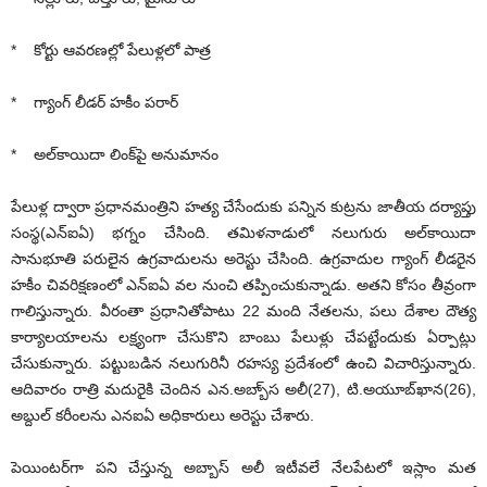
* కోర్టు ఆవరణల్లో పేలుళ్లలో పాత్ర
* గ్యాంగ్‌ లీడర్‌ హకీం పరార్‌
* అల్‌కాయిదా లింక్‌పై అనుమానం
పేలుళ్ల ద్వారా ప్రధానమంత్రిని హత్య చేసేందుకు పన్నిన కుట్రను జాతీయ దర్యాప్తు
సంస్థ(ఎన్‌ఐఏ) భగ్నం చేసింది. తమిళనాడులో నలుగురు అల్‌కాయిదా
సానుభూతి పరులైన ఉగ్రవాదులను అరెస్టు చేసింది. ఉగ్రవాదుల గ్యాంగ్‌ లీడరైన
హకీం చివరిక్షణంలో ఎన్‌ఐఏ వల నుంచి తప్పించుకున్నాడు. అతని కోసం తీవ్రంగా
గాలిస్తున్నారు. వీరంతా ప్రధానితోపాటు 22 మంది నేతలను, పలు దేశాల దౌత్య
కార్యాలయాలను లక్ష్యంగా చేసుకొని బాంబు పేలుళ్లు చేపట్టేందుకు ఏర్పాట్లు
చేసుకున్నారు. పట్టుబడిన నలుగురినీ రహస్య ప్రదేశంలో ఉంచి విచారిస్తున్నారు.
ఆదివారం రాత్రి మదురైకి చెందిన ఎన.అబ్బా్‌స అలీ(27), టి.అయూబ్‌ఖాన(26),
అబ్దుల్‌ కరీంలను ఎనఐఏ అధికారులు అరెస్టు చేశారు.
పెయింటర్‌గా పని చేస్తున్న అబ్బాస్‌ అలీ ఇటీవలే నేలపేటలో ఇస్లాం మత