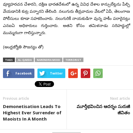
వ్యూహరచన చేశారని, దక్షిణ భారతదేశంలో ఉన్న వివిధ దేశాల కాన్సులేట్లను పేల్చి
వేయడానికి కుట్ర పన్నారని తేలింది. నలుగురు తీవ్రవాదుల వేటలో ఏపీ, తెలంగాణ
పోలీసులు కూడా సహకరించారు. నలుగురికీ నాయకుడిగా వున్న హకీం పరారైనట్లు
ఎనఐఏ అధికారులు గుర్తించారు. అతని కోసం తమిళనాడు సరిహద్దుల్లో
ముమ్మరంగా గాలిస్తున్నారు.
(ఆంధ్రజ్యోతి సౌజన్యం తో)
TAGS
AL-QAEDA
NARENDRA MODI
TERRORIST
Facebook
Twitter
Previous article
Next article
Demonetisation Leads To
మూర్తీభవించిన ఆదర్శం సురుజీ
Highest Ever Surrender of
జీవితం
Maoists In A Month