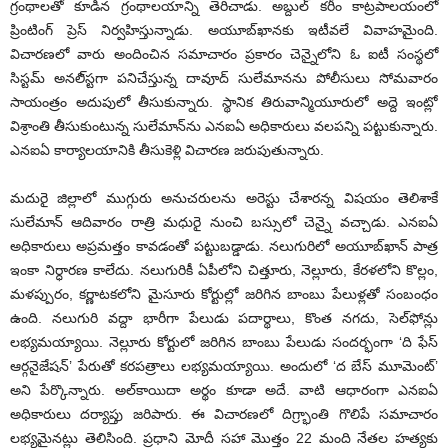
గ్రంథాలతో కూడిన గ్రంథాలయాన్ని తెరిచాడు. అబ్దుల్‌ కరీం కాట్రపాలయంలో
ప్రింటింగ్‌ ప్రెస్‌ నిర్వహిస్తున్నాడు. అయూబ్‌ఖానకు ఇటీవలే వివాహమైంది.
విచారణలో వారు అందించిన సమాచారం ప్రకారం చెన్నైలోని ఓ ఐటీ సంస్థలో
సిస్టమ్‌ అనలి్‌స్టగా పనిచేస్తున్న దావూద్‌ సులేమానను పోలీసులు సోమవారం
సాయంత్రం అదుపులో తీసుకున్నారు. స్థానిక తిరువాన్మియూరులో అద్దె ఇంట్లో
విశ్రాంతి తీసుకుంటున్న సులేమాన్‌ను ఎనఐఏ అధికారులు వలపన్ని పట్టుకున్నారు.
ఎనఐఏ కార్యాలయానికి తీసుకెళ్లి విచారణ జరుపుతున్నారు.
మదురై జిల్లాలో ముగ్గురు అనుచరులను అరెస్టు చేశారన్న విషయం తెలిశాకే
సులేమాన్‌ ఆదివారం రాత్రి మధురై నుంచి బస్సులో చెన్నై వచ్చాడు. ఎనఐఏ
అధికారులు అప్రమత్తం కావడంతో పట్టుబడ్డాడు. నలుగురిలో అయూబ్‌ఖాన్‌ పాత్ర
ఇంకా నిర్ధారణ కాలేదు. నలుగురికీ ఏపీలోని చిత్తూరు, నెల్లూరు, కేరళలోని కొల్లం,
మళప్పురం, కర్ణాటకలోని మైసూరు కోర్టుల్లో జరిగిన బాంబు పేలుళ్లతో సంబంధం
ఉంది. నలుగురి వద్దా భారీగా పేలుడు పదార్థాలు, కొంత నగదు, సెల్‌ఫోన్లు
లభ్యమయ్యాయి. నెల్లూరు కోర్టులో జరిగిన బాంబు పేలుడు సందర్భంగా ‘ది ఫేస్‌
ఆర్గనైజేషన్‌’ పేరుతో కరపత్రాలు లభ్యమయ్యాయి. అందులో ‘ద బేస్‌ మూమెంట్‌’
అని పేర్కొన్నారు. అల్‌కాయిదా అర్థం కూడా అదే. వాటి ఆధారంగా ఎనఐఏ
అధికారులు దర్యాప్తు జరిపారు. ఈ విచారణలో దిగ్ర్భాంతి గొలిపే సమాచారం
లభ్యమైనట్లు తెలిసింది. ప్రధాని మోదీ సహా మొత్తం 22 మంది నేతల హత్యకు