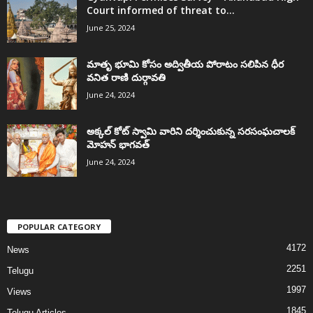
Court informed of threat to...
June 25, 2024
మాతృ భూమి కోసం అద్వితీయ పోరాటం సలిపిన ధీర
వనిత రాణి దుర్గావతి
June 24, 2024
అక్కల్‌ కోట్‌ స్వామి వారిని దర్శించుకున్న సరసంఘచాలక్
మోహన్ భాగవత్
June 24, 2024
POPULAR CATEGORY
4172
News
2251
Telugu
1997
Views
1845
Telugu Articles