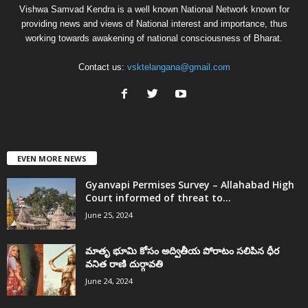
Vishwa Samvad Kendra is a well known National Network known for
providing news and views of National interest and importance, thus
working towards awakening of national consciousness of Bharat.
Contact us:
vsktelangana@gmail.com
EVEN MORE NEWS
Gyanvapi Permises Survey – Allahabad High
Court informed of threat to...
June 25, 2024
మాతృ భూమి కోసం అద్వితీయ పోరాటం సలిపిన ధీర
వనిత రాణి దుర్గావతి
June 24, 2024