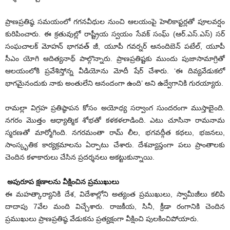
ప్రాణప్రతిష్ఠ సమయంలో గగనవీధుల నుంచి ఆలయంపై హెలికాప్టర్లతో పూలవర్షం
కురిపించారు. ఈ క్రతువుల్లో రాష్ట్రీయ స్వయం సేవక్ సంఘ్ (ఆర్‌.ఎస్‌.ఎస్) స‌ర్
సంఘ‌చాల‌క్‌ మోహన్ భాగవత్ జీ, యూపీ గవర్నర్ ఆనందిబెన్ పటేల్, యూపీ
సీఎం యోగి ఆదిత్యనాథ్ పాల్గొన్నారు. ప్రాణప్రతిష్టకు ముందు పుజాసామాగ్రితో
ఆలయంలోకి ప్రవేశిస్తోన్న వీడియోను మోదీ షేర్ చేశారు. ‘ఈ దివ్యవేడుకలో
భాగమైనందుకు నాకు అంతులేని ఆనందంగా ఉంది’ అని ఉద్వేగానికి గురయ్యారు.
రామల్లా విగ్రహ ప్రతిష్ఠాపన కోసం అయోధ్య సర్వాంగ సుందరంగా ముస్తాబైంది.
నగరం మొత్తం ఆధ్యాత్మిక శోభతో కళకళలాడింది. ఎటు చూసినా రామనామ
స్మరణతో మార్మోగింది. నగరమంతా రామ్ లీల, భగవద్గీత కథలు, భజనలు,
సాంస్కృతిక కార్యక్రమాలను ఏర్పాటు చేశారు. దేశవ్యాప్తంగా పలు ప్రాంతాలకు
చెందిన కళాకారులు చేసిన ప్రదర్శనలు అక‌ట్టుకున్నాయి.
అపురూప క్షణాలను వీక్షించిన ప్రముఖులు
ఈ మహత్కార్యానికి దేశ, విదేశాల్లోని అత్యంత ప్రముఖులు, స్వామీజీలు కలిపి
దాదాపు 7వేల మంది విచ్చేశారు. రాజకీయ, సినీ, క్రీడా రంగానికి చెందిన
ప్రముఖులు ప్రాణప్రతిష్ఠ వేడుకను ప్రత్యక్షంగా వీక్షించి పులకించిపోయారు.