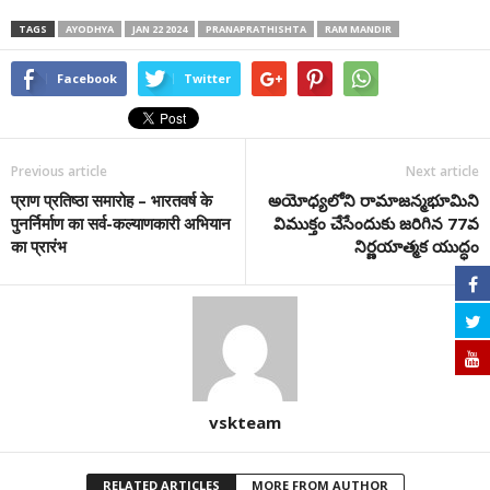
TAGS
AYODHYA
JAN 22 2024
PRANAPRATHISHTA
RAM MANDIR
Facebook
Twitter
Previous article
Next article
प्राण प्रतिष्ठा समारोह – भारतवर्ष के
అయోధ్యలోని రామాజన్మభూమిని
पुनर्निर्माण का सर्व-कल्याणकारी अभियान
విముక్తం చేసేందుకు జరిగిన 77వ
का प्रारंभ
నిర్ణయాత్మక యుద్ధం
vskteam
RELATED ARTICLES
MORE FROM AUTHOR