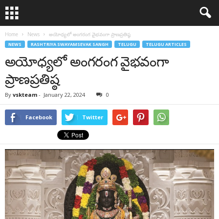
Home
News
అయోధ్యలో అంగరంగ వైభవంగా ప్రాణప్రతిష్ఠ
NEWS
RASHTRIYA SWAYAMSEVAK SANGH
TELUGU
TELUGU ARTICLES
అయోధ్యలో అంగరంగ వైభవంగా
ప్రాణప్రతిష్ఠ
By
vskteam
-
January 22, 2024
0
Facebook
Twitter