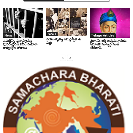
News
News
Telugu Articles
నియంతృత్వ ఎమర్జెన్సీకి 49
ఎమర్జెన్సీ: ప్రజాస్వామ్య
ప్రజాకవి, భక్తి ఉద్యమకారుడు,
ఏళ్లు
పునరుద్ధరణ కోసం మహిళా
సమాజిక సంస్కర్త సంత్‌
కార్యకర్తల పోరాటం
కబీర్‌దాస్‌