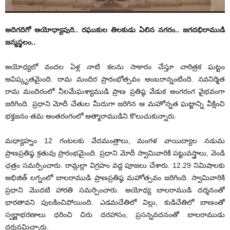
అదిగదిగో అయోధ్యాపురి.. రఘుకుల తిలకుడు ఏలిన నగరం.. జగదభిరాముడి
జన్మస్థలం..
అయోధ్యలో వందల ఏళ్ల నాటి కలను సాకారం చేస్తూ చారిత్రక ఘట్టం
ఆవిష్కృతమైంది. రామ మందిర ప్రారంభోత్సవం అంబరాన్నంటింది. నవనిర్మిత
రామ మందిరంలో నీలమేఘశ్యాముడి ప్రాణ ప్రతిష్ఠ వేడుక అంగరంగ వైభవంగా
జరిగింది. ప్రధాని మోదీ చేతుల మీదుగా జరిగిన ఆ మహోన్నత ఘట్టాన్ని వీక్షించి
భక్తజనం తమ అంతరంగంలో ఆత్మారాముడిని కొలుచుకున్నారు.
మధ్యాహ్నం 12 గంటలకు వేదమంత్రాలు, మంగళ వాయిద్యాల నడుమ
ప్రాణప్రతిష్ఠ క్రతువు ప్రారంభమైంది. ప్రధాని మోదీ స్వామివారికి పట్టువస్త్రాలు, వెండి
ఛత్రం సమర్పించారు. రామ్లల్లా విగ్రహం వద్ద పూజలు చేశారు. 12.29 నిమిషాలకు
అభిజిత్ లగ్నంలో బాలరాముడి ప్రాణప్రతిష్ఠ మహోత్సవం జరిగింది. స్వామివారికి
ప్రధాని మొదటి హారతి సమర్పించారు. అయోధ్య బాలరాముడి దర్శనంతో
భారతావని పులకించిపోయింది. ఎడమచేతిలో విల్లు, కుడిచేతిలో బాణంతో
స్వర్ణాభరణాలు ధరించి చిరు దరహాసం, ప్రసన్నవదనంతో బాలరాముడు
దర్శనమిచ్చారు.