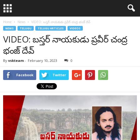
Home
News
VIDEO: బస్తర్ నాయకుడు ప్రవీర్ చంద్ర భంజ్ దేవ్
NEWS
TELUGU
TELUGU ARTICLES
VIDEOS
VIDEO: బస్తర్ నాయకుడు ప్రవీర్ చంద్ర
భంజ్ దేవ్
By
vskteam
-
February 10, 2023
0
Facebook
Twitter