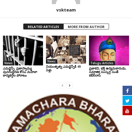
vskteam
RELATED ARTICLES
MORE FROM AUTHOR
News
News
Telugu Articles
నియంతృత్వ ఎమర్జెన్సీకి 49
ఎమర్జెన్సీ: ప్రజాస్వామ్య
ప్రజాకవి, భక్తి ఉద్యమకారుడు,
ఏళ్లు
పునరుద్ధరణ కోసం మహిళా
సమాజిక సంస్కర్త సంత్‌
కార్యకర్తల పోరాటం
కబీర్‌దాస్‌