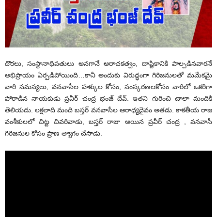
దొరలు, సంస్థానాధిపతులు అనగానే అరాచకత్వం, దాష్టికానికి పాల్పడినవారనే
అభిప్రాయం ఏర్పడిపోయింది…కానీ అందుకు విరుద్ధంగా గిరిజనులతో మమేకమై
వారి సమస్యలు, వనవాసీల హక్కుల కోసం, సంస్కరణలకోసం వారిలో ఒకరిగా
పోరాడిన నాయకుడు ప్రవీర్ చంద్ర భంజ్ దేవ్. ఇతని గురించి చాలా మందికి
తెలియదు. లక్షలాది మంది బస్తర్ వనవాసీల ఆరాధ్యదైవం అతడు. కాకతీయ రాజ
వంశీకులలో చిట్ట చివరివాడు, బస్తర్ రాజు అయిన ప్రవీర్ చంద్ర , వనవాసీ
గిరిజనుల కోసం ప్రాణ త్యాగం చేసాడు.