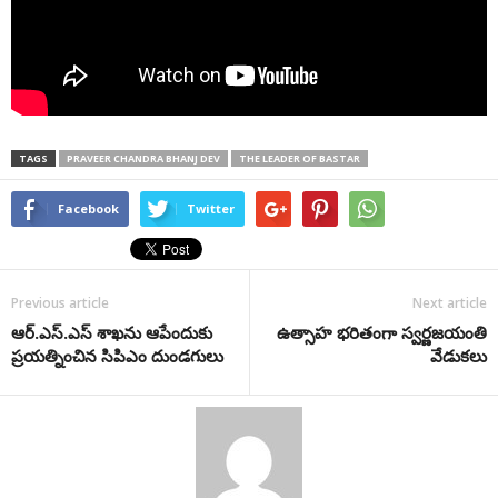
TAGS
PRAVEER CHANDRA BHANJ DEV
THE LEADER OF BASTAR
Facebook
Twitter
Previous article
Next article
ఆర్.ఎస్.ఎస్ శాఖను ఆపేందుకు
ఉత్సాహ భరితంగా స్వర్ణజయంతి
ప్రయత్నించిన సిపిఎం దుండగులు
వేడుకలు