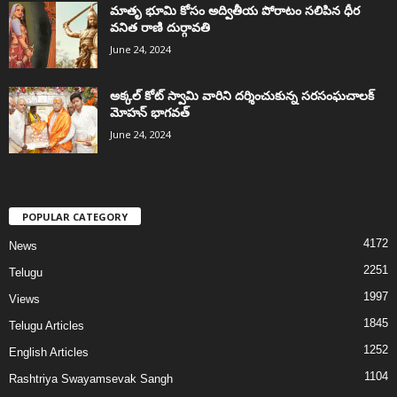
మాతృ భూమి కోసం అద్వితీయ పోరాటం సలిపిన ధీర
వనిత రాణి దుర్గావతి
June 24, 2024
అక్కల్‌ కోట్‌ స్వామి వారిని దర్శించుకున్న సరసంఘచాలక్
మోహన్ భాగవత్
June 24, 2024
POPULAR CATEGORY
4172
News
2251
Telugu
1997
Views
1845
Telugu Articles
1252
English Articles
1104
Rashtriya Swayamsevak Sangh