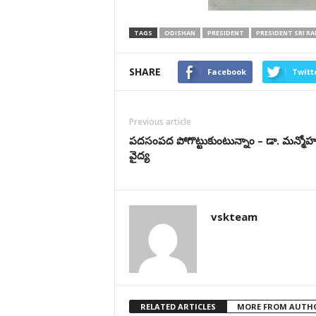
TAGS
ODISHAN
PRESIDENT
PRESIDENT SRI R
SHARE
Facebook
Twitt
Previous article
పదసంపద పోగొట్టుకుంటున్నాం – డా. మన్మోహ
వైద్య
vskteam
RELATED ARTICLES
MORE FROM AUTH