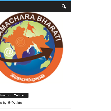
low us on Twitter
ts by @@vskts