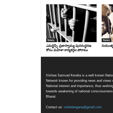
News
News
ఎమర్జెన్సీ: ప్రజాస్వామ్య పునరుద్ధరణ
నియంతృత్
కోసం మహిళా కార్యకర్తల పోరాటం
Vishwa Samvad Kendra is a well known Natio
Network known for providing news and views 
National interest and importance, thus workin
towards awakening of national consciousness
Bharat.
Contact us:
vsktelangana@gmail.com