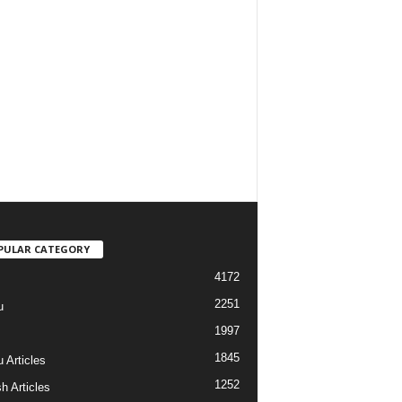
PULAR CATEGORY
4172
2251
u
1997
s
1845
 Articles
1252
h Articles