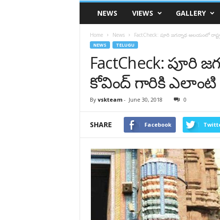
VSK
NEWS
VIEWS
GALLERY
Telangana
Home
News
FactCheck: పూరి జగన్నాథ ఆలయంలో రాష్ట్
NEWS
TELUGU
FactCheck: పూరి జగ
కోవింద్ గారికి ఎలా
By
vskteam
-
June 30, 2018
0
SHARE
Facebook
Twitt