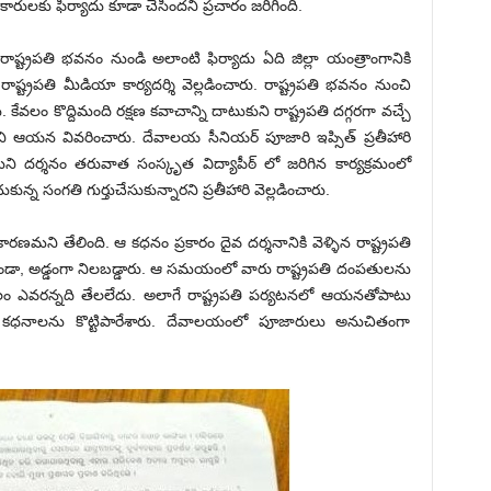
ధికారులకు ఫిర్యాదు కూడా చేసిందని ప్రచారం జరిగింది.
ాష్ట్రపతి భవనం నుండి అలాంటి ఫిర్యాదు ఏది జిల్లా యంత్రాంగానికి
్ట్రపతి మీడియా కార్యదర్శి వెల్లడించారు. రాష్ట్రపతి భవనం నుంచి
. కేవలం కొద్దిమంది రక్షణ కవాచాన్ని దాటుకుని రాష్ట్రపతి దగ్గరగా వచ్చే
ందని ఆయన వివరించారు. దేవాలయ సీనియర్ పూజారి ఇప్సిత్ ప్రతీహారి
ని దర్శనం తరువాత సంస్కృత విద్యాపీఠ్ లో జరిగిన కార్యక్రమంలో
ుకున్న సంగతి గుర్తుచేసుకున్నారని ప్రతీహారి వెల్లడించారు.
మని తేలింది. ఆ కధనం ప్రకారం దైవ దర్శనానికి వెళ్ళిన రాష్ట్రపతి
ండా, అడ్డంగా నిలబడ్డారు. ఆ సమయంలో వారు రాష్ట్రపతి దంపతులను
ఎవరన్నది తేలలేదు. అలాగే రాష్ట్రపతి పర్యటనలో ఆయనతోపాటు
డా ఈ కధనాలను కొట్టిపారేశారు. దేవాలయంలో పూజారులు అనుచితంగా