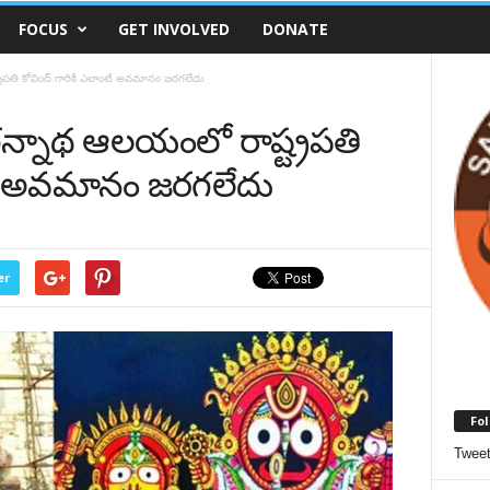
FOCUS
GET INVOLVED
DONATE
రపతి కోవింద్ గారికి ఎలాంటి అవమానం జరగలేదు
న్నాథ ఆలయంలో రాష్ట్రపతి
ంటి అవమానం జరగలేదు
er
Fol
Twee