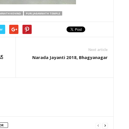
AMNATH KOVIND
PURI JAGANNATH TEMPLE
er
Next article
న్
Narada Jayanti 2018, Bhagyanagar
OR