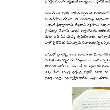
ప్రవర్తన గురించి రాష్ట్రపతి కార్యాలయం స్థానిక అ
అయితే ఒక పత్రిక జరిపిన స్వతంత్ర విచారణలో ర
అందనేలేదని తేలింది. ఈ విషయాన్ని స్వయంగా రాష
ఎలాంటి ఫిర్యాదుగానీ, లేఖగానీ వెళ్లలేదని చెప్పారు
ప్రయత్నం చేశారని, వారిని అడ్డుకోవడం జరిగి
కూడా ఇదే విషయాన్ని ధృవీకరించారు. జగన్నాధు
పాల్గొన్న కోవింద్ చిన్నప్పుడు దేవాలయాన్ని దర్శించ
ఒడిషలో ప్రచారమైన ఒక కధనమే ఈ వివాదానికి కారణ
దంపతులకు గర్భగుడిలో పూజారులు దారి ఇవ్వకు
తాకారని ఆరోపణ. అయితే ఈ కధనానికి మూలం 
ఉన్న కేంద్ర మంత్రి ధర్మేంద్ర ప్రధాన్ కూ
ప్రవర్తించినట్లు తన దృష్టికి రాలేదని స్పష్టం చేశారు.