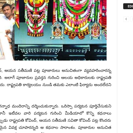
ED
వింద్, ఆయన సతీమణి పట్ల పూజారులు అనుచితంగా వ్యవహరించారన్న
ది. అలాగే పూజారుల ప్రవర్తన గురించి ఆలయ అధికారులకు రాష్ట్రపతి
 కాదు. రాష్ట్రపతి కార్యలయం నుండి తమకు ఎలాంటి ఫిర్యాదు అందలేదని
ాధ మందిరాన్ని దర్శించుకున్నారు. ఒరిస్సా పర్యటన పూర్తిచేసుకుని
ా. కానీ ఇటీవల వారి పర్యటన గురించి మీడియాలో కొన్ని కధనాలు
్పుడు రాష్ట్రపతి కోవింద్, ఆయన సతీమణి సవితా కోవింద్ పట్ల కొందరు
పరమైన వివక్ష చూపారన్నది ఆ కధనాల సారాంశం. పూజారుల అనుచిత