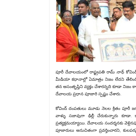
పూరీ దేవాలయంలో రాష్ట్రపతి రామ్ నాథ్ కో
మీడియా కధానాల్లో ఏమాత్రం నిజం లేదని తేలిం
తన అసంతృప్తిని వ్యక్తం చేశారన్నది కూడా నిజం
దేవాలయ ప్రధాన పూజారి స్పష్టం చేశారు.
కోవింద్ దంపతులు మూడు నెలల క్రితం పూరీ జగన్న
వాళ్ళు సజావుగా ఢిల్లీ చేరుకున్నారు కూడ
ప్రత్యక్షమయ్యాయి. దేవాలయ సందర్శనకు వెళ్లినప
పూజారులు అనుచితంగా ప్రవర్తించారని, కుల