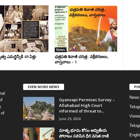
News
వ ఎమర్జెన్సీకి 49 ఏళ్లు
ఛ‌త్ర‌ప‌తి శివాజీ చరిత్ర‌.. వ‌క్రీక‌ర‌ణ‌లు,
వాస్త‌వాలు – 1
EVEN MORE NEWS
PO
nal
News
Gyanvapi Permises Survey –
of
Allahabad High Court
g
Telug
informed of threat to...
 of
View
June 25, 2024
Telugu
మాతృ భూమి కోసం అద్వితీయ
Englis
పోరాటం సలిపిన ధీర వనిత రాణి