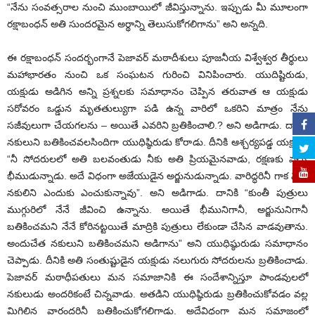
“నేను సంవ‌త్స‌రాల నుంచి ముంబాయిలో జీవిస్తున్నాను. ఇప్పుడు మీ మూలంగా
ర‌క్షాబంధ‌న్ అతి సుంద‌ర‌మైన అర్థాన్ని తెలుసుకోగ‌లిగాను” అని అన్న‌ది.
ఈ ర‌క్షాబంధ‌న్ సంద‌ర్భంగానే పెజావ‌ర్ మ‌ఠాదీశులు పూజ‌నీయ విశ్వేశ్వ‌ర తీర్థులు
మ‌హాభార‌తం నుంచి ఒక సంఘ‌ట‌న గురించి వినిపించారు. యుదిష్టిరుడు,
య‌క్షుడు అడిగిన అన్ని ప్ర‌శ్న‌ల‌కు స‌మాధానం చెప్పిన త‌రువాత ఆ య‌క్షుడు
స‌రోవ‌రం ఒడ్డున మృత‌తుల్యుగా ప‌డి ఉన్న వారిలో ఒక‌రిని మాత్రం నేను
స‌జీవులుగా చేయ‌గ‌ల‌ను – అయితే ఎవ‌రిని బ్ర‌తికించాలి.? అని అడిగాడు. దానికి
న‌కులుని బ‌తికించ‌వ‌ల‌సిందిగా యుధిష్ఠిరుడు కోరాడు. దీనికి ఆశ్చ‌ర్య‌ప‌డ్డ య‌క్షుడు
“నీ సోద‌రుల‌లో అతి బ‌ల‌వంతుడు నీకు అతి ప్రియ‌మైన‌వాడు, ర‌క్ష‌ణ‌కు వ‌చ్చే
భీముడున్నాడు. అదే విధంగా అజేయుడైన అర్జునుడున్నాడు. వారిద్ధ‌రినీ గాక నీవు
న‌కులిని ఎందుకు ఎంచుకున్నావు”. అని అడిగాడు. దానికి “కుంతీ పుత్రులు
ముగ్గురిలో నేనే జీవించి ఉన్నాను. అయితే భీమునిగానీ, అర్జునునిగానీ
బ‌తికించ‌మ‌ని నేనే కోరిన‌ట్ట‌యితే మాద్రికి పుత్రులు లేకుండా చేసిన వాడ‌వుతాను.
అందుచేత న‌కులుని బతికించ‌మ‌ని అడిగాను” అని యుధిష్ఠురుడు స‌మాధానం
చెప్పాడు. దీనికి అతి సంతుష్టుడైన య‌క్షుడు న‌లుగురు సోద‌రుల‌ను బ్ర‌తికించాడు.
పెజావ‌ర్ మ‌ఠాధీప‌తులు మ‌న స‌మాజానికి ఈ సందేశాన్నిస్తూ పాండ‌వుల‌లో
న‌కులుడు అందరికంటే చిన్న‌వాడు. అత‌డిని యుధిష్ఠిరుడు బ్ర‌తికించుకోవ‌డం వ‌ల్ల
మిగిలిన వారంద‌రినీ బ‌తికించుకోగ‌లిగాడు. అదేవిధంగా మ‌న స‌మాజంలో