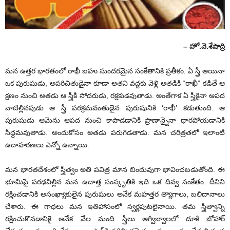
– హో.వె.శేషాద్రి
మ‌న ఉత్త‌ర భార‌తంలో రాఖీ బ‌హు సుంద‌ర‌మైన సంకేతానికి ప్ర‌తీకం. ఏ స్త్రీ అయినా
ఒక‌ పురుషుడు, అప‌రిచితుడైనా కూడా అత‌ని వ‌ద్ద‌కు వెళ్లి అత‌డికి “రాఖీ” క‌డితే ఆ
క్ష‌ణం నుంచి అత‌డు ఆ స్త్రీకి సోద‌రుడు, ర‌క్ష‌కుడ‌వుతాడు. అంతేగాక ఏ స్త్రీకైనా ఆప‌ద
వాటిల్లిన‌పుడు ఆ స్త్రీ ప‌ర‌క్ర‌మ‌వంతుడైన పురుషునికి ‘రాఖీ’ క‌డుతుంది. ఆ
పురుషుడు ఆమెను ఆప‌ద నుంచి కాపాడ‌డానికి ప్రాణాన్నైనా ధార‌పోయ‌డానికి
సిద్ద‌మ‌వుతాడు. అందుకోసం అత‌డు ప‌రుగెడ‌తాడు. మ‌న చ‌రిత్ర‌త‌లో ఇలాంటి
ఉదాహ‌ర‌ణ‌లు ఎన్నో ఉన్నాయి.
మ‌న భార‌త‌దేశంలో స్త్రీత్వం అతి ప‌విత్ర మాన బిందువుగా భావించ‌బడుతోంది. ఈ
భూమిపై ప‌ర‌ఢ‌విల్లిన మ‌న ఉదాత్త సంస్కృతికి ఇది ఒక దివ్వ సంకేతం. దీనిని
ర‌క్షించ‌డానికి అసంఖ్యాకులైన పురుషులు అనేక మ‌హ‌త్త‌ర త్యాగాలు, బ‌లిదానాలు
చేశారు. ఈ గాధ‌లు మ‌న ఇతిహాసంలో స్వ‌ర్ణ‌పుటలైనాయి. త‌మ స్త్రీత్వాన్ని
ర‌క్షించుకొన‌డానికై అనేక వేల మంది స్త్రీలు అగ్విజ్వాల‌లో దూకి జోహార్