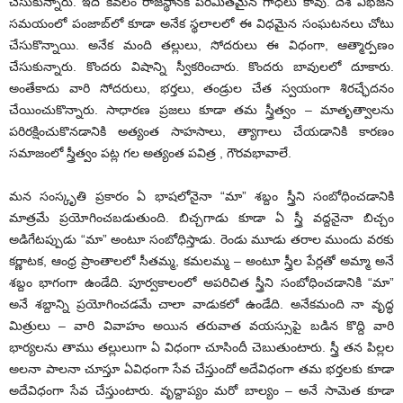
చేసుకున్నారు. ఇది కేవ‌లం రాజ‌స్థాన్‌కి ప‌రిమిత‌మైన గాధ‌లు కావు. దేశ విభ‌జ‌న
స‌మ‌యంలో పంజాబ్‌లో కూడా అనేక స్థ‌లాల‌లో ఈ విధ‌మైన సంఘ‌ట‌న‌లు చోటు
చేసుకొన్నాయి. అనేక మంది త‌ల్లులు, సోద‌రులు ఈ విధంగా, ఆత్మార్ప‌ణం
చేసుకున్నారు. కొంద‌రు విషాన్ని స్వీక‌రించారు. కొంద‌రు బావుల‌లో దూకారు.
అంతేకాదు వారి సోద‌రులు, భ‌ర్త‌లు, తండ్రుల చేత స్వ‌యంగా శిర‌చ్ఛేద‌నం
చేయించుకొన్నారు. సాధార‌ణ ప్ర‌జ‌లు కూడా త‌మ స్త్రీత్వం – మాతృత్వాల‌ను
ప‌రిర‌క్షించుకొన‌డానికి అత్యంత సాహ‌సాలు, త్యాగాలు చేయ‌డానికి కార‌ణం
స‌మాజంలో స్త్రీత్వం ప‌ట్ల గ‌ల అత్యంత ప‌విత్ర , గౌర‌వ‌భావాలే.
మ‌న సంస్కృతి ప్ర‌కారం ఏ భాష‌లోనైనా “మా” శ‌బ్దం స్త్రీని సంబోధించ‌డానికి
మాత్ర‌మే ప్ర‌యోగించ‌బ‌డుతుంది. బిచ్చ‌గాడు కూడా ఏ స్త్రీ వ‌ద్ద‌నైనా బిచ్చం
అడిగేట‌ప్పుడు “మా” అంటూ సంబోధిస్తాడు. రెండు మూడు త‌రాల ముందు వ‌ర‌కు
క‌ర్ణాట‌క‌, ఆంధ్ర ప్రాంతాల‌లో సీత‌మ్మ‌, క‌మ‌ల‌మ్మ – అంటూ స్త్రీల పేర్ల‌తో అమ్మా అనే
శ‌బ్దం భాగంగా ఉండేది. పూర్వ‌కాలంలో అప‌రిచిత స్త్రీని సంబోధించ‌డానికి “మా”
అనే శ‌బ్దాన్ని ప్ర‌యోగించ‌డ‌మే చాలా వాడుక‌లో ఉండేది. అనేక‌మంది నా వృద్ధ
మిత్రులు – వారి వివాహం అయిన త‌రువాత వ‌య‌స్సుపై బ‌డిన కొద్ది వారి
భార్య‌ల‌ను తాము త‌ల్లులుగా ఏ విధంగా చూసిందీ చెబుతుంటారు. స్త్రీ త‌న పిల్ల‌ల
అల‌నా పాల‌నా చూస్తూ ఏవిధంగా సేవ చేస్తుందో అదేవిధంగా త‌మ భ‌ర్త‌ల‌కు కూడా
అదేవిధంగా సేవ చేస్తుంటారు. వృద్దాప్యం మ‌రో బాల్యం – అనే సామెత కూడా