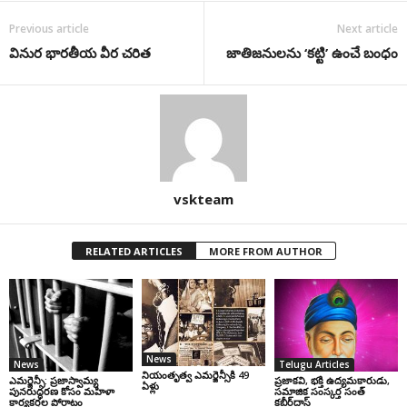
Previous article
Next article
వినుర భారతీయ వీర చరిత
జాతిజనులను ‘కట్టి’ ఉంచే బంధం
vskteam
RELATED ARTICLES
MORE FROM AUTHOR
News
News
Telugu Articles
నియంతృత్వ ఎమర్జెన్సీకి 49
ఎమర్జెన్సీ: ప్రజాస్వామ్య
ప్రజాకవి, భక్తి ఉద్యమకారుడు,
ఏళ్లు
పునరుద్ధరణ కోసం మహిళా
సమాజిక సంస్కర్త సంత్‌
కార్యకర్తల పోరాటం
కబీర్‌దాస్‌