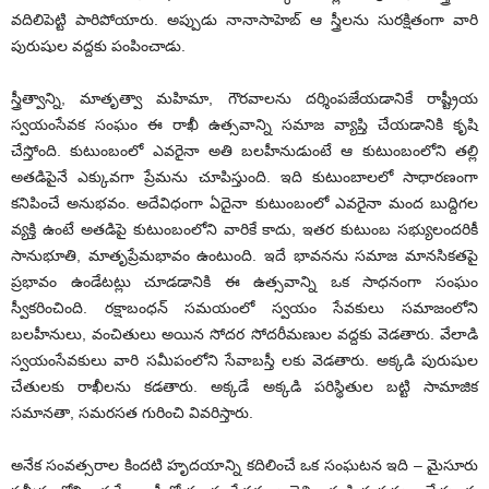
వ‌దిలిపెట్టి పారిపోయారు. అప్పుడు నానాసాహెబ్ ఆ స్త్రీల‌ను సుర‌క్షితంగా వారి
పురుషుల వ‌ద్ద‌కు పంపించాడు.
స్త్రీత్వాన్ని, మాతృత్వా మ‌హిమా, గౌర‌వాల‌ను ద‌ర్శింప‌జేయ‌డానికే రాష్ట్రీయ
స్వ‌యంసేవ‌క సంఘం ఈ రాఖీ ఉత్స‌వాన్ని స‌మాజ వ్యాప్తి చేయ‌డానికి కృషి
చేస్తోంది. కుటుంబంలో ఎవ‌రైనా అతి బ‌ల‌హీనుడుంటే ఆ కుటుంబంలోని త‌ల్లి
అత‌డిపైనే ఎక్కువ‌గా ప్రేమ‌ను చూపిస్తుంది. ఇది కుటుంబాల‌లో సాధార‌ణంగా
క‌నిపించే అనుభ‌వం. అదేవిధంగా ఏదైనా కుటుంబంలో ఎవ‌రైనా మంద బుద్దిగ‌ల
వ్య‌క్తి ఉంటే అత‌డిపై కుటుంబంలోని వారికే కాదు, ఇత‌ర కుటుంబ స‌భ్యులంద‌రికీ
సానుభూతి, మాతృప్రేమ‌భావం ఉంటుంది. ఇదే భావ‌న‌ను స‌మాజ మాన‌సిక‌త‌పై
ప్ర‌భావం ఉండేట‌ట్లు చూడ‌డానికి ఈ ఉత్స‌వాన్ని ఒక సాధ‌నంగా సంఘం
స్వీక‌రించింది. ర‌క్షాబంధ‌న్ స‌మ‌యంలో స్వ‌యం సేవ‌కులు స‌మాజంలోని
బ‌ల‌హీనులు, వంచితులు అయిన సోద‌ర సోద‌రీమ‌ణుల వ‌ద్ద‌కు వెడ‌తారు. వేలాడి
స్వ‌యంసేవ‌కులు వారి స‌మీపంలోని సేవాబ‌స్తీ ల‌కు వెడ‌తారు. అక్క‌డి పురుషుల
చేతుల‌కు రాఖీల‌ను క‌డ‌తారు. అక్క‌డే అక్క‌డి ప‌రిస్థితుల బ‌ట్టి సామాజిక
స‌మాన‌తా, స‌మ‌ర‌స‌త గురించి వివ‌రిస్తారు.
అనేక సంవ‌త్స‌రాల కింద‌టి హృద‌యాన్ని క‌దిలించే ఒక సంఘ‌ట‌న ఇది – మైసూరు