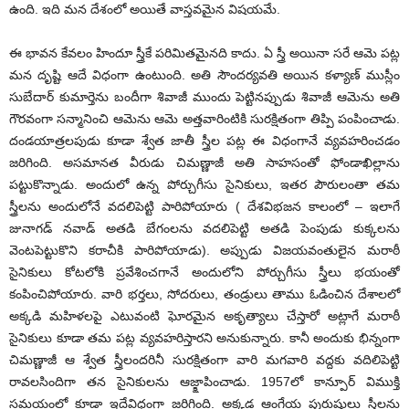
ఉంది. ఇది మ‌న దేశంలో అయితే వాస్త‌వ‌మైన విష‌య‌మే.
ఈ భావ‌న కేవ‌లం హిందూ స్త్రీకే ప‌రిమిత‌మైన‌ది కాదు. ఏ స్త్రీ అయినా స‌రే ఆమె ప‌ట్ల
మ‌న దృష్టి ఆదే విధంగా ఉంటుంది. అతి సౌంద‌ర్య‌వ‌తి అయిన క‌ళ్యాణ్ ముస్లీం
సుబేదార్ కుమార్తెను బందీగా శివాజీ ముందు పెట్టిన‌ప్పుడు శివాజీ ఆమెను అతి
గౌర‌వంగా స‌న్మానించి ఆమెను ఆమె అత్త‌వారింటికి సుర‌క్షితంగా తిప్పి పంపించాడు.
దండ‌యాత్ర‌ల‌పుడు కూడా శ్వేత జాతీ స్త్రీల ప‌ట్ల ఈ విధంగానే వ్య‌వ‌హ‌రించ‌డం
జ‌రిగింది. అస‌మాన‌త వీరుడు చిమణ్ణాజీ అతి సాహ‌సంతో ఫోండాఖిల్లాను
ప‌ట్టుకొన్నాడు. అందులో ఉన్న పోర్చుగీసు సైనికులు, ఇత‌ర పౌరులంతా త‌మ
స్త్రీల‌ను అందులోనే వ‌ద‌లిపెట్టి పారిపోయారు ( దేశ‌విభ‌జ‌న కాలంలో – ఇలాగే
జునాగ‌డ్ న‌వాడ్ అత‌డి బేగంల‌ను వ‌ద‌లిపెట్టి అత‌డి పెంపుడు కుక్క‌ల‌ను
వెంట‌పెట్టుకొని క‌రాచీకి పారిపోయాడు). అప్పుడు విజ‌య‌వంతులైన మ‌రాఠీ
సైనికులు కోట‌లోకి ప్ర‌వేశించ‌గానే అందులోని పోర్చుగీసు స్త్రీలు భ‌యంతో
కంపించిపోయారు. వారి భ‌ర్త‌లు, సోద‌రులు, తండ్రులు తాము ఓడించిన దేశాల‌లో
అక్క‌డి మ‌హిళ‌ల‌పై ఎటువంటి ఘోర‌మైన అకృత్యాలు చేస్తారో అట్లాగే మ‌రాఠీ
సైనికులు కూడా త‌మ ప‌ట్ల వ్య‌వ‌హ‌రిస్తార‌ని అనుకున్నారు. కానీ అందుకు భిన్నంగా
చిమ‌ణ్ణాజీ ఆ శ్వేత స్త్రీలంద‌రినీ సుర‌క్షితంగా వారి మ‌గ‌వారి వ‌ద్ద‌కు వ‌దిలిపెట్టి
రావ‌ల‌సిందిగా త‌న సైనికుల‌ను ఆజ్క్షాపించాడు. 1957లో కాన్పూర్ విముక్తి
స‌మ‌యంలో కూడా ఇదేవిధంగా జ‌రిగింది. అక్క‌డ ఆంగ్లేయ పురుషులు స్త్రీల‌ను