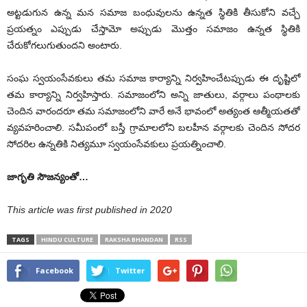
అట్ట‌డుగున ఉన్న మ‌న సమాజ బంధువుల‌ను ఉన్న‌త స్థితికి తీసుకోని వ‌చ్చే
ప్ర‌య‌త్నం ఎప్పుడు చేస్తామో అప్పుడు మొత్తం స‌మాజం ఉన్న‌త స్థితికి
చేరుకోగ‌లుగుతుంద‌ని అంటారు.
సంఘ స్వ‌యంసేవ‌కులు త‌మ స‌మాజ కార్యాన్ని నిర్వ‌హించేట‌ప్పుడు ఈ దృష్టిలో
త‌మ కార్యాన్ని నిర్వ‌హిస్తారు. స‌మాజంలోని అన్ని జాతులు, వ‌ర్గాలు పంథాల‌కు
చెందిన వారంద‌రూ త‌మ స‌మాజంలోని వారే అనే భావంలో అత్యంత ఆత్మీయ‌త‌తో
వ్య‌వ‌హ‌రించాలి. స‌మీపంలో బ‌స్తీ గ్రామాల‌లోని బ‌ల‌హీన వ‌ర్గాల‌కు చెందిన సోద‌ర
సోద‌రిల ఉన్న‌తికి నిత్య‌మూ స్వ‌యంసేవ‌కులు ప్ర‌య‌త్నించాలి.
జాగృతి సౌజ‌న్యంతో…
This article was first published in 2020
TAGS
HINDU CULTURE
RAKSHA BHANDAN
RSS
Facebook
Twitter