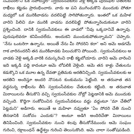
స‌మీపంలోని ఒక సేవాబ‌స్తీలో స్వ‌యంసేవ‌కులు వెళ్లి అక్క‌డి పురుషుల చేతుల‌కు
రాఖీలు క‌ట్ట‌డం ప్రారంభించారు. వారు ఆ ప‌ని ముగించుకొని ముందుకు పోతూ
మ‌ధ్య‌లో ఒక మురికివాడ‌ను వ‌ద‌లిపెట్టి సాగిపోతున్నారు. ఇంత‌లో ఒక మ‌హిళ
వారిని పిలిచి మా మురికి వాడ‌ను వ‌ద‌లిపెట్టి పోతున్నారెందుకంటూ వారిని
ప్ర‌శ్నించింది. దానికి స్వ‌యంసేవ‌కులు ఈ వాడ‌లో “నీవు ఒక్క‌దానివే ఉన్నావు.
పురుషులెవ‌రూ క‌నిపించ‌లేదు. అందుక‌ని ముందుకుపోతున్నామ‌ని” చెప్పారు.
“నేను ఒంట‌రిగా ఉన్నాను. అయితే నేను మీ సోద‌రిని కదా” అని ఆమె అడ‌గ‌మే
గాక వారినంద‌రినీ త‌న మురికివాడ‌కు పిలుచుకొని పోయింది.. స్వ‌యంసేవ‌కులు ఆ
వాడ‌కు వెళ్లి అక్క‌డి వారికి న‌మ‌స్క‌రించి రాఖీ క‌ట్ట‌బోయారు. వారిని ఆమె వారించి
ఇది ఇక్క‌డి ప‌ద్ది కాదంటూ ఆమె లోప‌లికి వెళ్లింది. ఆమె త‌న కాళ్లు చేతుల‌ను
క‌డుక్కొని ఒక మూల ఉన్న దేవ‌తా ప్ర‌తిమ‌కు ఆర‌తినిచ్చింది. స్వ‌యంసేవ‌కుల‌కు ఆ
ఆర‌తిని అందిస్తూ అంద‌రి నొస‌ట‌న కుంకుమ‌ను పెట్టింది. ఆ త‌రువాత త‌న
వ‌ద్ద‌నున్న రాఖీల‌ను తీసి స్వ‌యంసేవ‌కుల చేతుల‌కు క‌ట్టింది. ఆ త‌రువాత
మిఠాయిల‌ను తీసుకొని వ‌చ్చి స్వ‌యంసేవ‌కుల నోట్లో పెట్ట‌డానికి ఆమె ముందుకు
వ‌చ్చింది. కొద్దిగా సంకోచించిన స్వ‌యంసేవ‌కులు వ‌ద్దు వ‌ద్దంటూ “మా చేతిలో
పెట్ట‌మ‌ని” అడిగారు. అయితే ఆ మ‌హిళా న‌వ్వుతూ “ఏం సోద‌రి చేతి నుంచి
తిన‌డానికి సంకోచం ఎందుకు”? అంటూ అడిగి అందిరిచేతా మిఠాయిలు
తినిపించింది. స్వ‌యంసేవ‌కుల నుంచి శ‌ల‌వు తీసుకోనేముందు ఆమె సంఘం
గురించి, ర‌క్షాబంధ‌న్ ఉద్ధేశ్వం గురించి తెలుసుకొంది. ఆమె చాలా సంతోష‌ప‌డింది.