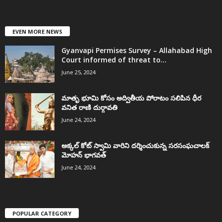
EVEN MORE NEWS
Gyanvapi Permises Survey – Allahabad High
Court informed of threat to...
June 25, 2024
మాతృ భూమి కోసం అద్వితీయ పోరాటం సలిపిన ధీర
వనిత రాణి దుర్గావతి
June 24, 2024
అక్కల్‌ కోట్‌ స్వామి వారిని దర్శించుకున్న సరసంఘచాలక్
మోహన్ భాగవత్
June 24, 2024
POPULAR CATEGORY