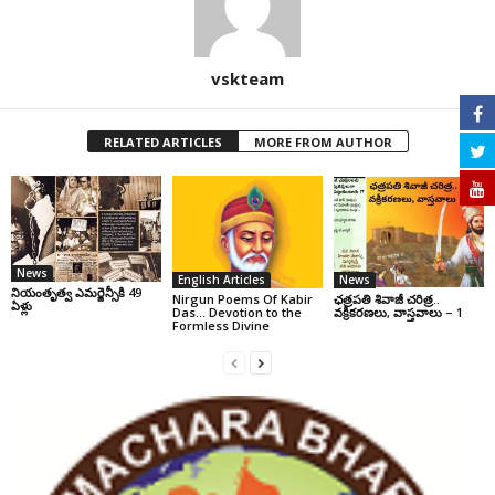
vskteam
RELATED ARTICLES
MORE FROM AUTHOR
News
English Articles
News
నియంతృత్వ ఎమర్జెన్సీకి 49
Nirgun Poems Of Kabir
ఛ‌త్ర‌ప‌తి శివాజీ చరిత్ర‌..
ఏళ్లు
Das… Devotion to the
వ‌క్రీక‌ర‌ణ‌లు, వాస్త‌వాలు – 1
Formless Divine