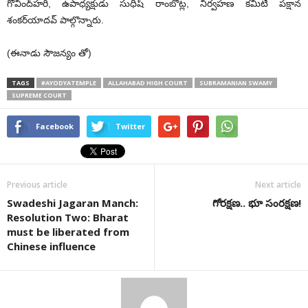
గోవింద్‌హరి, ఉపాధ్యక్షుడు సుధీష్‌ రాంబొట్ల, నిర్వహణ కమిటీ పక్షాన
శంకర్‌యాదవ్‌ పాల్గొన్నారు.
(ఈనాడు సౌజన్యం తో)
TAGS
#AYODYATEMPLE
ALLAHABAD HIGH COURT
SUBRAMANIAN SWAMY
SUPREME COURT
Facebook
Twitter
Previous article
Next article
Swadeshi Jagaran Manch:
గోరక్షణ.. భూ సంరక్షణ!
Resolution Two: Bharat
must be liberated from
Chinese influence