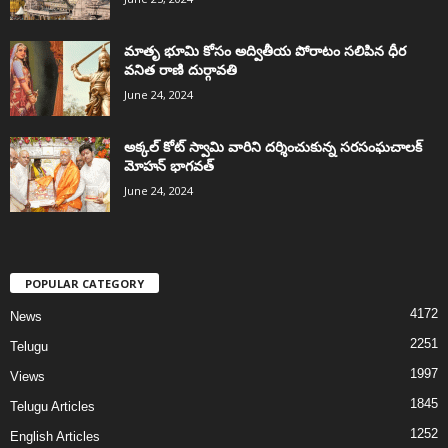
మాతృ భూమి కోసం అద్వితీయ పోరాటం సలిపిన ధీర
వనిత రాణి దుర్గావతి
June 24, 2024
అక్కల్‌ కోట్‌ స్వామి వారిని దర్శించుకున్న సరసంఘచాలక్
మోహన్ భాగవత్
June 24, 2024
POPULAR CATEGORY
4172
News
2251
Telugu
1997
Views
1845
Telugu Articles
1252
English Articles