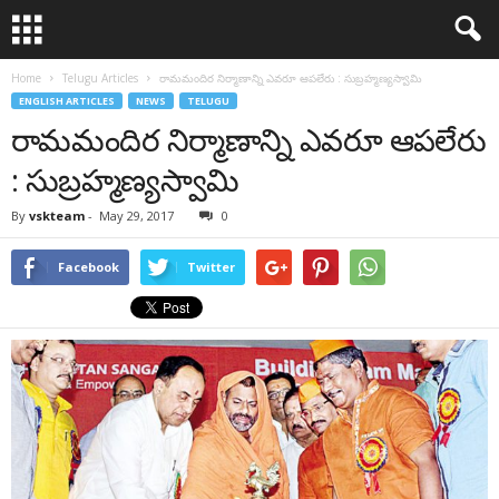
Home
Telugu Articles
రామమందిర నిర్మాణాన్ని ఎవరూ ఆపలేరు : సుబ్రహ్మణ్యస్వామి
ENGLISH ARTICLES
NEWS
TELUGU
రామమందిర నిర్మాణాన్ని ఎవరూ ఆపలేరు
: సుబ్రహ్మణ్యస్వామి
By
vskteam
-
May 29, 2017
0
Facebook
Twitter