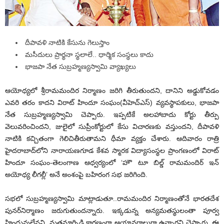
దీపావళి నాటికి కేసును గెలుస్తాం
మసీదులు ప్రార్థనా స్థలాలే.. ధార్మిక సంస్థలు కాదు
భాజపా నేత సుబ్రహ్మణ్యస్వామి వ్యాఖ్యలు
ఆయోధ్యలో శ్రీరామమందిర నిర్మాణం జరిగి తీరుతుందని, దానిని అడ్డుకోవడం
ఎవరి తరం కాదని విరాట్‌ హిందూ సంఘం(వీహెచ్‌ఎస్‌) వ్యవస్థాపకులు, భాజపా
నేత సుబ్రహ్మణ్యస్వామి చెప్పారు. ఇప్పటికే అలహాబాదు కోర్టు తీర్పు
వెలువరించిందని, జులైలో సుప్రీంకోర్టులో కేసు విచారణకు వస్తుందని, దీపావళి
నాటికి కచ్చితంగా గెలిచితీరుతామని ధీమా వ్యక్తం చేశారు. ఆదివారం రాత్రి
హైదరాబాద్‌లోని నారాయణగూడ కేశవ స్మారక విద్యాసంస్థల ప్రాంగణంలో విరాట్‌
హిందూ సంఘం-తెలంగాణ ఆధ్వర్యంలో ‘హౌ టూ బిల్డ్‌ రామమందిర్‌ ఇన్‌
అయోధ్య లీగల్లీ’ అనే అంశంపై బహిరంగ సభ జరిగింది.
సభలో సుబ్రహ్మణ్యస్వామి మాట్లాడుతూ..రామమందిర నిర్మాణంతోనే భారతదేశ
పునర్‌నిర్మాణం జరుగుతుందన్నారు. ఇక్కడున్న అన్యమతస్థులంతా పూర్వ
హిందువులేనని, మతమార్పిడి కారణంగా ఆయావర్గాలుగా ఉన్నారని చెప్పారు. ఈ