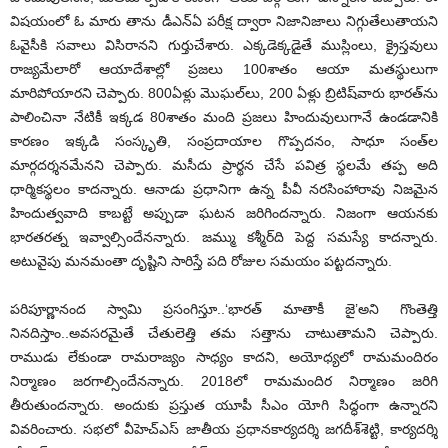
విషయంలో ఓ మారు తాను డీఎన్‌ఏ పరీక్ష ద్వారా నిజానిజాలు నిగ్గుతేలుతాయని
ఓవైసీకి సవాలు విసిరానని గుర్తుచేశారు. ఎక్కడెక్కడైతే ముస్లింలు, క్రైస్తవులు
రాజ్యమేలారో ఆయాదేశాల్లో ప్రజలు 100శాతం ఆయా మతస్థులుగా
మారిపోయారని చెప్పారు. 800ఏళ్లు మొఘల్‌లు, 200 ఏళ్లు బ్రిటిష్‌వారు భారత్‌ను
పాలించినా నేటికీ ఇక్కడ 80శాతం మంది ప్రజలు హిందువులుగానే ఉండడానికి
కారణం ఇక్కడి సంస్కృతి, సంప్రదాయాల గొప్పదనం, సాధూ సంత్‌ల
మార్గదర్శనమేనని చెప్పారు. మసీదు ప్రార్థన చేసే పవిత్ర స్థలమే తప్ప అది
ధార్మికస్థలం కాదన్నారు. ఆనాడు ప్రధానిగా ఉన్న పీవీ నరసింహారావు నిజమైన
హిందుత్వవాది కాబట్టే అప్పుడా ఘటన జరిగిందన్నారు. నిజంగా ఆయనకు
భారతరత్న ఇవ్వాల్సిందేనన్నారు. జమ్ము కశ్మీర్‌ది పెద్ద సమస్యే కాదన్నారు.
అటువైపు మనమంతా దృష్టిని సారిస్తే పది రోజుల సమయం పట్టదన్నారు.
పరిపూర్ణానంద స్వామి ప్రసంగిస్తూ..‘భారత్‌ మాతాకీ జై’అని గొంతెత్తి
నినదిస్తాం..అవసరమైతే చేతులెత్తి తమ సత్తాను చాటుతామని చెప్పారు.
రాముడు లేకుండా రామరాజ్యం సాధ్యం కాదని, అయోధ్యలో రామమందిరం
నిర్మాణం జరగాల్సిందేనన్నారు. 2018లో రామమందిర నిర్మాణం జరిగి
తీరుతుందన్నారు. అందుకు ప్రస్తుత యూపీ సీఎం యోగి సిద్ధంగా ఉన్నారని
వివరించారు. సభలో వీహెచ్‌ఎస్‌ జాతీయ ప్రధానకార్యదర్శి జగదీశ్‌శెట్టి, కార్యదర్శి