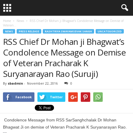
Home
News
RSS Chief Dr Mohan ji Bhagwat’s Condolence Message on Demise of
Veteran...
NEWS
PRESS RELEASE
RASHTRIYA SWAYAMSEVAK SANGH
UNCATEGORIZED
RSS Chief Dr Mohan ji Bhagwat’s
Condolence Message on Demise
of Veteran Pracharak K
Suryanarayan Rao (Suruji)
By
sbadmin
-
November 22, 2016
0
Facebook
Twitter
Condolence Message from RSS SarSanghchalak Dr Mohan
Bhagwat Ji on demise of Veteran Pracharak K Suryanarayan Rao.