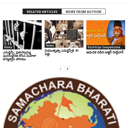
RELATED ARTICLES
MORE FROM AUTHOR
News
News
Rashtriya Swayamsevak Sangh
నియంతృత్వ ఎమర్జెన్సీకి 49
ఎమర్జెన్సీ: ప్రజాస్వామ్య
ఆధునిక దధీచి డాక్టర్‌ హెడ్గేవార్‌
ఏళ్లు
పునరుద్ధరణ కోసం మహిళా
కార్యకర్తల పోరాటం