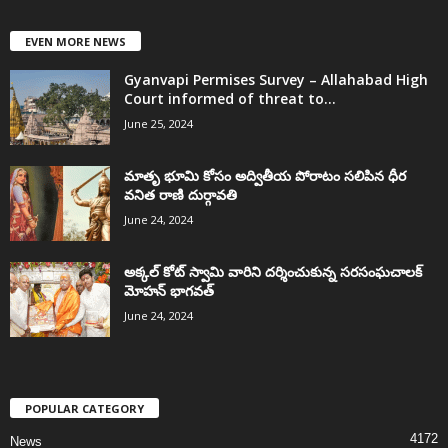
EVEN MORE NEWS
Gyanvapi Permises Survey – Allahabad High
Court informed of threat to...
June 25, 2024
మాతృ భూమి కోసం అద్వితీయ పోరాటం సలిపిన ధీర
వనిత రాణి దుర్గావతి
June 24, 2024
అక్కల్‌ కోట్‌ స్వామి వారిని దర్శించుకున్న సరసంఘచాలక్
మోహన్ భాగవత్
June 24, 2024
POPULAR CATEGORY
4172
News