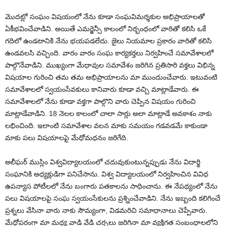
మొదట్లో సంఘం విషయంలో నేను కూడా సంఘవిమర్శకుల అభిప్రాయాలతో
ఏకీభవించేవాడిని. అయితే ఎమర్జెన్సీ కాలంలో నిర్బంధంలో వారితో కలిసి ఒకే
గదిలో ఉండటానికి నేను భయపడలేదు. జైలు నియమాల ప్రకారం వారితో కలిసి
ఉండవలసి వచ్చింది. వారం వారం సంఘ కార్యకర్తలు నిర్వహించే సమావేశాలలో
పాల్గొనేవాడిని. ముఖ్యంగా మేధావుల సమావేశం జరిగిన ప్రతిసారి వక్తలు విభిన్న
విషయాల గురించి తమ తమ అభిప్రాయాలను మా ముందుంచేవారు. ఇటువంటి
సమావేశాలలో స్వయంసేవకులు కానివారు కూడా వచ్చి మాట్లాడేవారు. ఈ
సమావేశాలలో నేను కూడా వక్తగా పాల్గొని వారు చెప్పిన విషయం గురించి
మాట్లాడేవాడిని. 18 నెలల కాలంలో చాలా సార్లు అలా మాట్లాడే అవకాశం నాకు
లభించింది. ఇలాంటి సమావేశాల వలన మాకు సమయం గడవడమే కాకుండా
మాకు పలు విషయాలపై మేధోమధనం జరిగేది.
అలీఘర్‌ ముస్లిం విశ్వవిద్యాలయంలో చదువుకుంటున్నప్పుడు నేను విదార్థి
సంఘానికి అధ్యక్షుడిగా పనిచేసాను. విశ్వ విద్యాలయంలో నిర్వహించిన వివిధ
ఉపన్యాస పోటీలలో నేను బంగారు పతకాలను సాధించాను. ఈ నేపథ్యంలో నేను
పలు విషయాలపై సంఘ స్వయంసేకులను ప్రశ్నించేవాడిని. నేను ఇబ్బంది కలిగించే
ప్రశ్నలు వేసినా వారు నాకు సౌమ్యంగా, విడమరిచి సమాధానాలు చెప్పేవారు.
మేధోపరంగా మా మధ్య వాడి వేడి చర్చలు జరిగినా మా వ్యక్తిగత సంబంధాలలోని