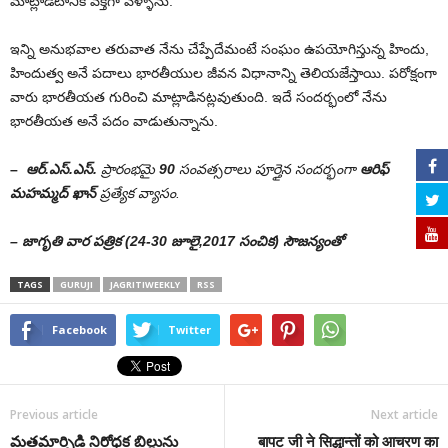
మాట్లాడటానికి వక్తగా వెళ్ళాను.
ఇన్ని అనుభవాల తరువాత నేను చేప్పేదేమంటే సంఘం ఉపయోగిస్తున్న హిందు,
హిందుత్వ అనే పదాలు భారతీయుల జీవన విధానాన్ని తెలియజేస్తాయి. పరోక్షంగా
వారు భారతీయత గురించి మాట్లాడినట్లవుతుంది. ఇదే సందర్భంలో నేను
భారతీయత అనే పదం వాడుతున్నాను.
–
ఆర్‌.ఎస్‌.ఎస్‌.
ప్రారంభమై
90
సంవత్సరాలు పూర్తైన సందర్భంగా
ఆరిఫ్‌
మహమ్మద్‌ ఖాన్‌
ప్రత్యేక వ్యాసం.
– జాగృతి వార పత్రిక (24-30 జూలై,2017 సంచిక) సౌజన్యంతో
TAGS
GURUJI
JAGRITIWEEKLY
RSS
Facebook
Twitter
Previous article
Next article
మతమార్పిడి నిరోధక బిల్లును
बापट जी ने सिद्धान्तों को आचरण का