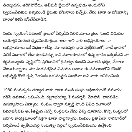
తియ్యదనం తరిగిపోలేదు. అలీఘర్‌ జైలులో ఉన్నపుడు అందులోని
స్వయంసేవకుల ఇళ్ళనుండి జైలుకు భోజనాలు వచ్చేవి. నేను కూడా ఆ భోజనాన్ని
వారితో కలిసి భోంచేసేవాడిని.
సంఘ స్వయంసేవకులతో జైలులో ఏర్పడిన పరిచయాలు జైలు నుంచి విడుదల
అయ్యాక మరింత ధృఢమయ్యాయి. అలా అని వారి అభిప్రాయాలు నా
అభిప్రాయాలు ఒకే విధంగా లేవు. మా ఇరువురి భావ వ్యక్తీకరణలో, వాడే భాషలో,
పలికే పదాలలో తేడా ఉండవచ్చు కాని మూలరూపంలో ఉన్న భావం ఒక్కటేనని నా
కర్థమయ్యింది. సృష్టిలోని ప్రతిదానిలో దైవత్వం ఉందని సనాతన ధర్మం, వేదాలు
చెబుతున్నాయి. మా మతపరమైన విషయం అంటూ ఈ సమాజంలోని కొందరి
అభివృద్ధి కొరకే కృషి చేయడం ఒక సంస్థకు సబబేనా అని నాకు అనిపించింది.
1980 సంవత్సరం తర్వాత నాకు చాలా మంది సంఘ అధికారులతో సమయం
గడిపే అవకాశం లభించింది. రజ్జూభయ్యా, కె.సుదర్శన్‌, మోహన్‌ భాగవత్‌ల
ఉపన్యాసాలు విన్నాను. సంఘం ద్వారా స్ఫూర్తి పొంది వివిధ రంగాలలో
సమాజసేవకు అంకితమైన ఎన్నో సంస్థలను నేను వెళ్ళి చూసాను. కొన్ని సంస్థలలో
జరిగిన కార్యక్రమాలలో వక్తగా కూడా పాల్గొన్నాను. సంఘం ప్రతి ఏటా నాగపూర్‌లో
నిర్వహించే తృతీయవర్ష సంఘశిక్షా వర్గలో స్వయంసేవకులను ఉద్దేశించి