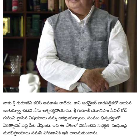
నాకు శ్రీ గురూజీని కలిసే అవకాశం రాలేదు. కాని ఆర్గనైజర్‌ వారపత్రికలో ఆయన
ఇంటర్వ్యూ చదివి నేను ఆశ్చర్యపోయాను. శ్రీ గురూజీ యూనిఫాం సివిల్‌ కోడ్‌
గురించి వ్రాసిన విషయాలు నన్ను ఆకట్టుకున్నాయి. సంఘం భిన్నత్వంలో
ఏకత్వానికే పెద్ద పీట వేస్తుంది. ఇది ఈ దేశంలో వికసించిన సభ్యత. సంఘంపై
దురభిప్రాయాలు సమసి పోవడానికి ఇది చాలనుకుంటాను.