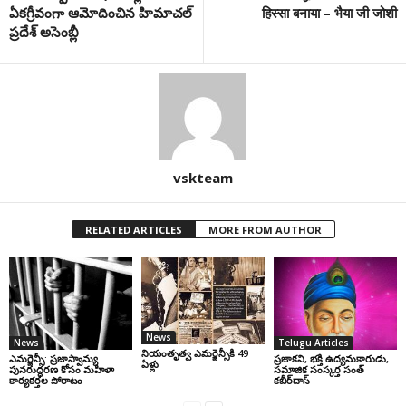
ఏకగ్రీవంగా ఆమోదించిన హిమాచల్
हिस्सा बनाया – भैया जी जोशी
ప్రదేశ్ అసెంబ్లీ
vskteam
RELATED ARTICLES
MORE FROM AUTHOR
News
News
Telugu Articles
నియంతృత్వ ఎమర్జెన్సీకి 49
ఎమర్జెన్సీ: ప్రజాస్వామ్య
ప్రజాకవి, భక్తి ఉద్యమకారుడు,
ఏళ్లు
పునరుద్ధరణ కోసం మహిళా
సమాజిక సంస్కర్త సంత్‌
కార్యకర్తల పోరాటం
కబీర్‌దాస్‌