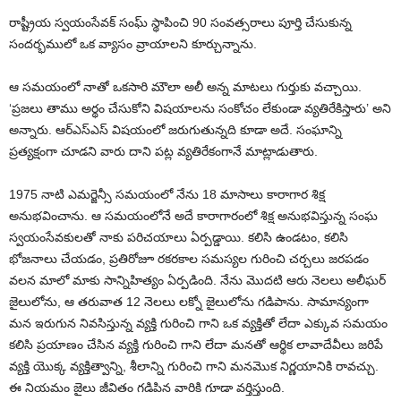
రాష్ట్రీయ స్వయంసేవక్‌ సంఘ్‌ స్థాపించి 90 సంవత్సరాలు పూర్తి చేసుకున్న
సందర్భములో ఒక వ్యాసం వ్రాయాలని కూర్చున్నాను.
ఆ సమయంలో నాతో ఒకసారి మౌలా అలీ అన్న మాటలు గుర్తుకు వచ్చాయి.
‘ప్రజలు తాము అర్థం చేసుకోని విషయాలను సంకోచం లేకుండా వ్యతిరేకిస్తారు’ అని
అన్నారు. ఆర్‌ఎస్‌ఎస్‌ విషయంలో జరుగుతున్నది కూడా అదే. సంఘాన్ని
ప్రత్యక్షంగా చూడని వారు దాని పట్ల వ్యతిరేకంగానే మాట్లాడుతారు.
1975 నాటి ఎమర్జెన్సీ సమయంలో నేను 18 మాసాలు కారాగార శిక్ష
అనుభవించాను. ఆ సమయంలోనే అదే కారాగారంలో శిక్ష అనుభవిస్తున్న సంఘ
స్వయంసేవకులతో నాకు పరిచయాలు ఏర్పడ్డాయి. కలిసి ఉండటం, కలిసి
భోజనాలు చేయడం, ప్రతిరోజూ రకరకాల సమస్యల గురించి చర్చలు జరపడం
వలన మాలో మాకు సాన్నిహిత్యం ఏర్పడింది. నేను మొదటి ఆరు నెలలు అలీఘర్‌
జైలులోను, ఆ తరువాత 12 నెలలు లక్నో జైలులోను గడిపాను. సామాన్యంగా
మన ఇరుగున నివసిస్తున్న వ్యక్తి గురించి గాని ఒక వ్యక్తితో లేదా ఎక్కువ సమయం
కలిసి ప్రయాణం చేసిన వ్యక్తి గురించి గాని లేదా మనతో ఆర్థిక లావాదేవీలు జరిపే
వ్యక్తి యొక్క వ్యక్తిత్వాన్ని, శీలాన్ని గురించి గాని మనమొక నిర్ణయానికి రావచ్చు.
ఈ నియమం జైలు జీవితం గడిపిన వారికి గూడా వర్తిస్తుంది.