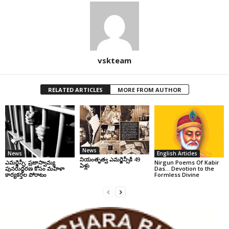
vskteam
RELATED ARTICLES
MORE FROM AUTHOR
News
News
English Articles
నియంతృత్వ ఎమర్జెన్సీకి 49
ఎమర్జెన్సీ: ప్రజాస్వామ్య
Nirgun Poems Of Kabir
ఏళ్లు
పునరుద్ధరణ కోసం మహిళా
Das… Devotion to the
కార్యకర్తల పోరాటం
Formless Divine