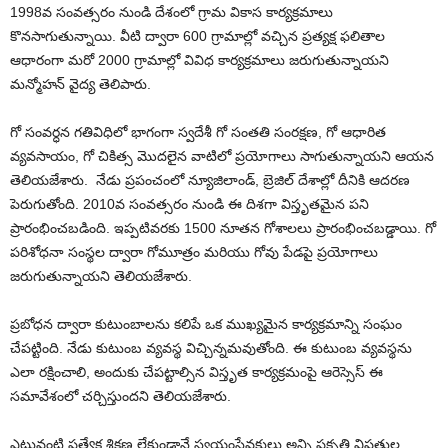
1998వ సంవత్సరం నుండి దేశంలో గ్రామ వికాస కార్యక్రమాలు
కొనసాగుతున్నాయి. వీటి ద్వారా 600 గ్రామాల్లో వచ్చిన ప్రత్యక్ష ఫలితాల
ఆధారంగా మరో 2000 గ్రామాల్లో వివిధ కార్యక్రమాలు జరుగుతున్నాయని
మన్మోహన్ వైద్య తెలిపారు.
గో సంవర్ధన గతివిధిలో భాగంగా స్వదేశీ గో సంతతి సంరక్షణ, గో ఆధారిత
వ్యవసాయం, గో చికిత్స మొదలైన వాటిలో ప్రయోగాలు సాగుతున్నాయని ఆయన
తెలియజేశారు. నేడు ప్రపంచంలో న్యూజిలాండ్, బ్రెజిల్ దేశాల్లో దీనికి ఆదరణ
పెరుగుతోంది. 2010వ సంవత్సరం నుండి ఈ దిశగా విస్తృతమైన పని
ప్రారంభించబడింది. ఇప్పటివరకు 1500 నూతన గోశాలలు ప్రారంభించబడ్డాయి. గో
పరిశోధనా సంస్థల ద్వారా గోమూత్రం మరియు గోవు పేడపై ప్రయోగాలు
జరుగుతున్నాయని తెలియజేశారు.
ప్రబోధన ద్వారా కుటుంబాలను కలిపే ఒక ముఖ్యమైన కార్యక్రమాన్ని సంఘం
చేపట్టింది. నేడు కుటుంబ వ్యవస్థ విచ్చిన్నమవుతోంది. ఈ కుటుంబ వ్యవస్థను
ఎలా రక్షించాలి, అందుకు చేపట్టాల్సిన విస్తృత కార్యక్రమంపై ఆరెస్సెస్ ఈ
సమావేశంలో చర్చిస్తుందని తెలియజేశారు.
ఎటువంటి ప్రత్యేక శిక్షణ లేకుండానే స్వయంసేవకులు అన్ని ప్రకృతి విపత్తుల