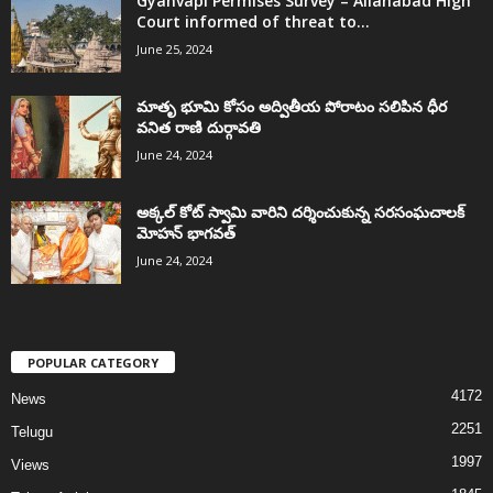
Gyanvapi Permises Survey – Allahabad High
Court informed of threat to...
June 25, 2024
మాతృ భూమి కోసం అద్వితీయ పోరాటం సలిపిన ధీర
వనిత రాణి దుర్గావతి
June 24, 2024
అక్కల్‌ కోట్‌ స్వామి వారిని దర్శించుకున్న సరసంఘచాలక్
మోహన్ భాగవత్
June 24, 2024
POPULAR CATEGORY
4172
News
2251
Telugu
1997
Views