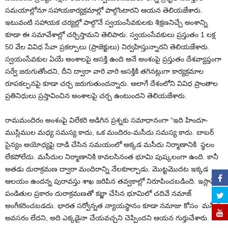
సమయాల్లోనూ సహాయకార్యక్రమాల్లో పాల్గొంటారని ఆయన తెలియజేశారు.
ఇటువంటి సహాయక చర్యల్లో పాల్గొనే స్వయంసేవకులకు శిక్షణనిచ్చే అంశాన్ని
కూడా ఈ సమావేశాల్లో చర్చిస్తామని తెలిపారు. స్వయంసేవకులు ప్రస్తుతం 1 లక్ష
50 వేల వివిధ సేవా ప్రకల్పాలు (ప్రాజెక్టులు) నిర్వహిస్తున్నారని తెలియజేశారు.
స్వయంసేవకుల ఏయే అంశాలపై ఆసక్తి ఉంది అనే అంశంపై ప్రస్తుతం దేశవ్యాప్తంగా
సర్వే జరుగుతోందని, దీని ద్వారా వారి వారి ఆసక్తికి తగినట్లుగా కార్యక్రమాల
రూపకల్పనపై కూడా చర్చ జరుగుతుందన్నారు. అలాగే దేశంలోని వివిధ ప్రాంతాల
ప్రతినిధులు ప్రస్తావించిన అంశాలపై చర్చ ఉంటుందని తెలియజేశారు.
రామమందిరం అంశంపై విలేకరి అడిగిన ప్రశ్నకు సమాధానంగా “ఇది హిందూ-
ముస్లిముల మధ్య సమస్య కాదు, ఒక మందిరం-మసీదు సమస్య కాదు. బాబర్
సైన్యం అయోధ్యపై దాడి చేసిన సమయంలో అక్కడ మసీదు నిర్మాణానికి స్థలం
లేకపోలేదు. మసీదుల నిర్మాణానికి కావలసినంత భూమి పుష్కలంగా ఉంది. కానీ
అతడు దురాక్రమణ ద్వారా మందిరాన్ని నేలకూల్చాడు. మొట్టమొదట ఇక్కడ
ఆలయం ఉందన్న పురావస్తు శాఖ జరిపిన తవ్వకాల్లో నిరూపించబడింది. ఇస్లామిక్
పండితుల ప్రకారం దురాక్రమణతో కబ్జా చేసిన భూమిలో చదివే నమాజ్
అంగీకరించబడదు. భారత సర్వోన్నత న్యాయస్థానం కూడా నమాజు కోసం మసీదు
అవసరం లేదని, అది ఎక్కడైనా చేయవచ్చని చెప్పిందని ఆయన గుర్తుచేశారు.