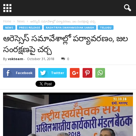
Home
News
ఆరెస్సెస్ సమావేశాల్లో పర్యావరణం, జల సంరక్షణపై చర్చ
NEWS
PRESS RELEASE
RASHTRIYA SWAYAMSEVAK SANGH
TELUGU
ఆరెస్సెస్ సమావేశాల్లో పర్యావరణం, జల
సంరక్షణపై చర్చ
By
vskteam
-
October 31, 2018
0
Facebook
Twitter