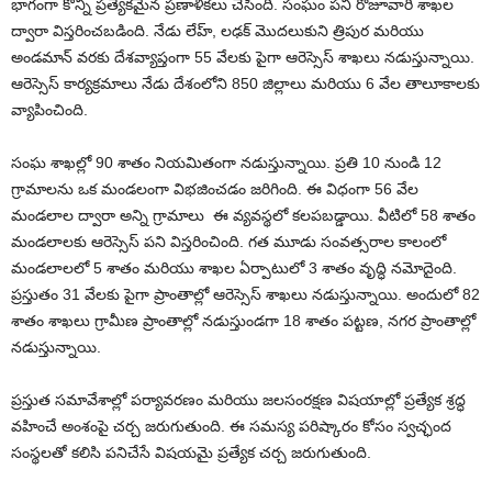
భాగంగా కొన్ని ప్రత్యేకమైన ప్రణాళికలు చేసింది. సంఘం పని రోజూవారీ శాఖల
ద్వారా విస్తరించబడింది. నేడు లేహ్, లఢక్ మొదలుకుని త్రిపుర మరియు
అండమాన్ వరకు దేశవ్యాప్తంగా 55 వేలకు పైగా ఆరెస్సెస్ శాఖలు నడుస్తున్నాయి.
ఆరెస్సెస్ కార్యక్రమాలు నేడు దేశంలోని 850 జిల్లాలు మరియు 6 వేల తాలూకాలకు
వ్యాపించింది.
సంఘ శాఖల్లో 90 శాతం నియమితంగా నడుస్తున్నాయి. ప్రతి 10 నుండి 12
గ్రామాలను ఒక మండలంగా విభజించడం జరిగింది. ఈ విధంగా 56 వేల
మండలాల ద్వారా అన్ని గ్రామాలు ఈ వ్యవస్థలో కలపబడ్డాయి. వీటిలో 58 శాతం
మండలాలకు ఆరెస్సెస్ పని విస్తరించింది. గత మూడు సంవత్సరాల కాలంలో
మండలాలలో 5 శాతం మరియు శాఖల ఏర్పాటులో 3 శాతం వృద్ధి నమోదైంది.
ప్రస్తుతం 31 వేలకు పైగా ప్రాంతాల్లో ఆరెస్సెస్ శాఖలు నడుస్తున్నాయి. అందులో 82
శాతం శాఖలు గ్రామీణ ప్రాంతాల్లో నడుస్తుండగా 18 శాతం పట్టణ, నగర ప్రాంతాల్లో
నడుస్తున్నాయి.
ప్రస్తుత సమావేశాల్లో పర్యావరణం మరియు జలసంరక్షణ విషయాల్లో ప్రత్యేక శ్రద్ధ
వహించే అంశంపై చర్చ జరుగుతుంది. ఈ సమస్య పరిష్కారం కోసం స్వచ్ఛంద
సంస్థలతో కలిసి పనిచేసే విషయమై ప్రత్యేక చర్చ జరుగుతుంది.