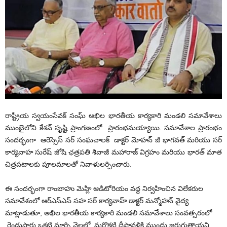
రాష్ట్రీయ స్వయంసేవక్ సంఘ్ అఖిల భారతీయ కార్యకారి మండలి సమావేశాలు
ముంబైలోని కేశవ్ సృష్టి ప్రాంగణంలో ప్రారంభమయ్యాయి. సమావేశాల ప్రారంభం
సందర్భంగా ఆరెస్సెస్ సర్ సంఘచాలక్ డాక్టర్ మోహన్ జీ భాగవత్ మరియు సర్
కార్యవాహ సురేష్ జోషి ఛత్రపతి శివాజీ మహారాజ్ విగ్రహం మరియు భారత్ మాత
చిత్రపటాలకు పూలమాలతో నివాళులర్పించారు.
ఈ సందర్భంగా రాంబాహు మెహ్లి ఆడిటోరియం వద్ద నిర్వహించిన విలేకరుల
సమావేశంలో ఆర్ఎస్ఎస్ సహ సర్ కార్యవాహ్ డాక్టర్ మన్మోహన్ వైద్య
మాట్లాడుతూ, అఖిల భారతీయ కార్యకారి మండలి సమావేశాలు సంవత్సరంలో
రెండుసార్లు,ఒకటి మార్చి నెలలో, మరొకటి దీపావళికి ముందు జరుగుతాయని