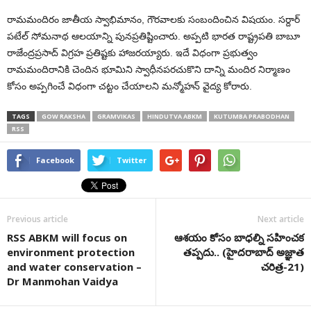
రామమందిరం జాతీయ స్వాభిమానం, గౌరవాలకు సంబందించిన విషయం. సర్దార్
పటేల్ సోమనాథ ఆలయాన్ని పునప్రతిష్టించారు. అప్పటి భారత రాష్ట్రపతి బాబూ
రాజేంద్రప్రసాద్ విగ్రహ ప్రతిష్టకు హాజరయ్యారు. ఇదే విధంగా ప్రభుత్వం
రామమందిరానికి చెందిన భూమిని స్వాధీనపరచుకొని దాన్ని మందిర నిర్మాణం
కోసం అప్పగించే విధంగా చట్టం చేయాలని మన్మోహన్ వైద్య కోరారు.
TAGS
GOW RAKSHA
GRAMVIKAS
HINDUTVA ABKM
KUTUMBA PRABODHAN
RSS
Facebook
Twitter
Previous article
Next article
RSS ABKM will focus on
ఆశయం కోసం బాధల్ని సహించక
environment protection
తప్పదు.. (హైదరాబాద్ అజ్ఞాత
and water conservation –
చరిత్ర-21)
Dr Manmohan Vaidya