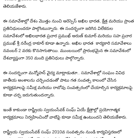
తెలియజేశారు.
ఈ సమావేశాల్లో దేశం మొత్తం నుంచి ఆరెస్సెస్ అఖిల భారత, క్షేత్ర మరియు ప్రాంత
ప్రతినిధులందరూ పాల్గొంటున్నారు. ఈ సందర్భంగా జరిగిన విలేకరుల
సమావేశంలో అఖిలభారత ప్రచార ప్రముఖ్ అరుణ్ కుమార్ మరియు సహ ప్రచార
ప్రముఖ్ శ్రీ నరేంద్ర ఠాకూర్ కూడా ఉన్నారు. అఖిల భారత కార్యకారి సమావేశాలు
నవంబర్ 2 వరకు కొనసాగుతాయి. ముంబయిలో ప్రారంభమైన ఈ సమావేశంలో
దేశవ్యాప్తంగా 350 మంది ప్రతినిధులు పాల్గొన్నారు.
ఈ సందర్భంగా మన్మోహన్ వైద్య మాట్లాడుతూ.. సమావేశాల్లో సంఘం వివిధ
జాతీయ అంశాలను చర్చించడంతో పాటు గత సంవత్స కాలంలో చేసిన
కార్యక్రమాలపై సమీక్ష మరియు రాబోవు సంవత్సరంలో చేయాల్సిన కార్యక్రమాలపై
కూడా చర్చ జరుగుతుందన్నారు.
ఇంతే కాకుండా రాష్ట్రీయ స్వయంసేవక్ సంఘ్ ఏయే క్షేత్రాల్లో ప్రయోగాత్మక
కార్యక్రమాలు నిర్వహించిందో వాటిపై కూడా సమీక్ష ఉంటుందని తెలియజేశారు.
రాష్ట్రీయ స్వయంసేవక్ సంఘ్ 2010వ సంవత్సరం నుండి కార్యవిస్తరణలో