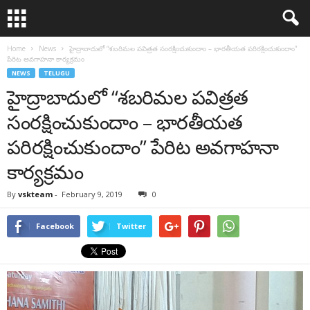
Home
News
హైద్రాబాదులో “శబరిమల పవిత్రత సంరక్షించుకుందాం – భారతీయత పరిరక్షించుకుందాం”
పేరిట అవగాహనా కార్యక్రమం
NEWS
TELUGU
హైద్రాబాదులో “శబరిమల పవిత్రత
సంరక్షించుకుందాం – భారతీయత
పరిరక్షించుకుందాం” పేరిట అవగాహనా
కార్యక్రమం
By
vskteam
-
February 9, 2019
0
Facebook
Twitter