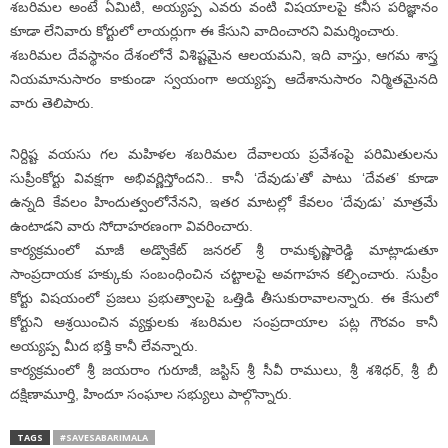
శబరిమల అంటే ఏమిటి, అయ్యప్ప ఎవరు వంటి విషయాలపై కనీస పరిజ్ఞానం
కూడా లేనివారు కోర్టులో లాయర్లుగా ఈ కేసుని వాదించారని విమర్శించారు.
శబరిమల దేవస్థానం దేశంలోనే విశిష్టమైన ఆలయమని, ఇది వాస్తు, ఆగమ శాస్త్ర
నియమానుసారం కాకుండా స్వయంగా అయ్యప్ప ఆదేశానుసారం నిర్మితమైనది
వారు తెలిపారు.
నిర్దిష్ట వయసు గల మహిళల శబరిమల దేవాలయ ప్రవేశంపై పరిమితులను
సుప్రీంకోర్టు వివక్షగా అభివర్ణిస్తోందని.. కానీ ‘దేవుడు’తో పాటు ‘దేవత’ కూడా
ఉన్నది కేవలం హిందుత్వంలోనేనని, ఇతర మాటల్లో కేవలం ‘దేవుడు’ మాత్రమే
ఉంటాడని వారు సోదాహరణంగా వివరించారు.
కార్యక్రమంలో మాజీ అడ్వొకేట్ జనరల్ శ్రీ రామకృష్ణారెడ్డి మాట్లాడుతూ
సాంప్రదాయక హక్కుకు సంబంధించిన చట్టాలపై అవగాహన కల్పించారు. సుప్రీం
కోర్టు విషయంలో ప్రజలు ప్రభుత్వాలపై ఒత్తిడి తీసుకురావాలన్నారు. ఈ కేసులో
కోర్టుని ఆశ్రయించిన వ్యక్తులకు శబరిమల సంప్రదాయాల పట్ల గౌరవం కానీ
అయ్యప్ప మీద భక్తి కానీ లేవన్నారు.
కార్యక్రమంలో శ్రీ జయరాం గురూజీ, జస్టిస్ శ్రీ సీవీ రాములు, శ్రీ శశిధర్, శ్రీ బీ
దక్షిణామూర్తి, హిందూ సంఘాల సభ్యులు పాల్గొన్నారు.
TAGS
#SAVESABARIMALA