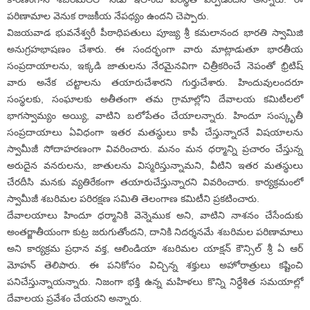
పరిణామాల వెనుక రాజకీయ నేపధ్యం ఉందని చెప్పారు.
విజయవాడ భువనేశ్వరీ పీఠాధిపతులు పూజ్య శ్రీ కమలానంద భారతి స్వామిజి
అనుగ్రహభాషణం చేశారు. ఈ సందర్భంగా వారు మాట్లాడుతూ భారతీయ
సంప్రదాయాలను, ఇక్కడి జాతులను నేరమైనవిగా చిత్రీకరించే నెపంతో భ్రిటిష్
వారు అనేక చట్టాలను తయారుచేశారని గుర్తుచేశారు. హిందువులందరూ
సంస్థలకు, సంఘాలకు అతీతంగా తమ గ్రామాల్లోని దేవాలయ కమిటీలలో
భాగస్వామ్యం అయ్యి, వాటిని బలోపేతం చేయాలన్నారు. హిందూ సంస్కృతీ
సంప్రదాయాలు ఏవిధంగా ఇతర మతస్థులు కాపీ చేస్తున్నారనే విషయాలను
స్వామీజీ సోదాహరణంగా వివరించారు. మనం మన ధర్మాన్ని ప్రచారం చేస్తున్న
అరుదైన వనరులను, జాతులను విస్మరిస్తున్నామని, వీటిని ఇతర మతస్థులు
చేరదీసి మనకు వ్యతిరేకంగా తయారుచేస్తున్నారని వివరించారు. కార్యక్రమంలో
స్వామీజీ శబరిమల పరిరక్షణ సమితి తెలంగాణ కమిటీని ప్రకటించారు.
దేవాలయాలు హిందూ ధర్మానికి వెన్నెముక అని, వాటిని నాశనం చేసేందుకు
అంతర్జాతీయంగా కుట్ర జరుగుతోందని, దానికి నిదర్శనమే శబరిమల పరిణామాలు
అని కార్యక్రమ ప్రధాన వక్త, ఆలిండియా శబరిమల యాక్షన్ కౌన్సిల్ శ్రీ ఏ ఆర్
మోహన్ తెలిపారు. ఈ పనికోసం విచ్చిన్న శక్తులు అహోరాత్రులు కష్టించి
పనిచేస్తున్నాయన్నారు. నిజంగా భక్తి ఉన్న మహిళలు కొన్ని నిర్ధేశిత సమయాల్లో
దేవాలయ ప్రవేశం చేయరని అన్నారు.