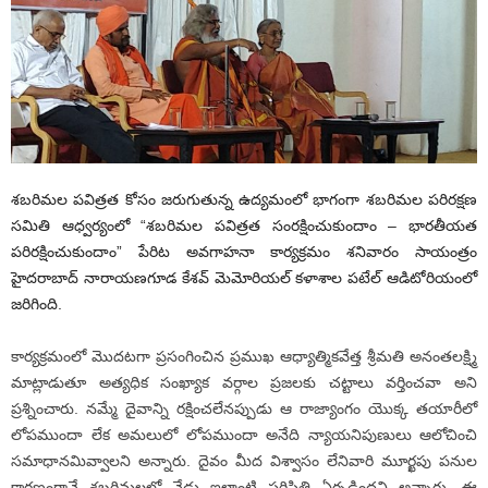
శబరిమల పవిత్రత కోసం జరుగుతున్న ఉద్యమంలో భాగంగా శబరిమల పరిరక్షణ
సమితి ఆధ్వర్యంలో “శబరిమల పవిత్రత సంరక్షించుకుందాం – భారతీయత
పరిరక్షించుకుందాం” పేరిట అవగాహనా కార్యక్రమం శనివారం సాయంత్రం
హైదరాబాద్ నారాయణగూడ కేశవ్ మెమోరియల్ కళాశాల పటేల్ ఆడిటోరియంలో
జరిగింది.
కార్యక్రమంలో మొదటగా ప్రసంగించిన ప్రముఖ ఆధ్యాత్మికవేత్త శ్రీమతి అనంతలక్ష్మి
మాట్లాడుతూ అత్యధిక సంఖ్యాక వర్గాల ప్రజలకు చట్టాలు వర్తించవా అని
ప్రశ్నించారు. నమ్మే దైవాన్ని రక్షించలేనప్పుడు ఆ రాజ్యాంగం యొక్క తయారీలో
లోపముందా లేక అమలులో లోపముందా అనేది న్యాయనిపుణులు ఆలోచించి
సమాధానమివ్వాలని అన్నారు. దైవం మీద విశ్వాసం లేనివారి మూర్ఖపు పనుల
కారణంగానే శబరిమలలో నేడు ఇలాంటి పరిస్థితి ఏర్పడిందని అన్నారు. ఈ