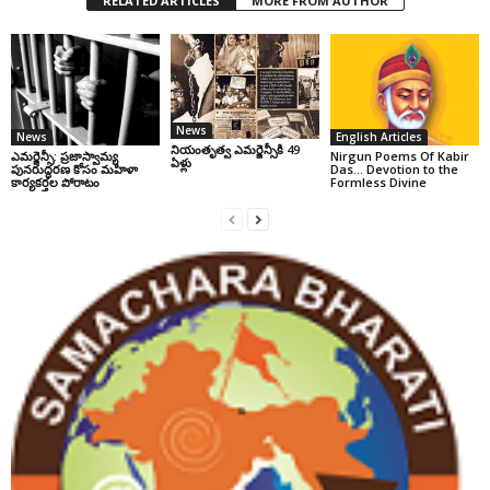
RELATED ARTICLES
MORE FROM AUTHOR
News
News
English Articles
నియంతృత్వ ఎమర్జెన్సీకి 49
ఎమర్జెన్సీ: ప్రజాస్వామ్య
Nirgun Poems Of Kabir
ఏళ్లు
పునరుద్ధరణ కోసం మహిళా
Das… Devotion to the
కార్యకర్తల పోరాటం
Formless Divine