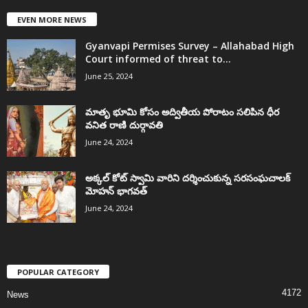
EVEN MORE NEWS
Gyanvapi Permises Survey – Allahabad High
Court informed of threat to...
June 25, 2024
మాతృ భూమి కోసం అద్వితీయ పోరాటం సలిపిన ధీర
వనిత రాణి దుర్గావతి
June 24, 2024
అక్కల్‌ కోట్‌ స్వామి వారిని దర్శించుకున్న సరసంఘచాలక్
మోహన్ భాగవత్
June 24, 2024
POPULAR CATEGORY
4172
News