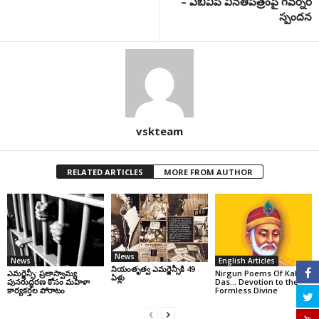
– ఏబీవీపీ వినతిపత్రంపై గవర్నర్
స్పందన
vskteam
RELATED ARTICLES
MORE FROM AUTHOR
News
News
English Articles
నియంతృత్వ ఎమర్జెన్సీకి 49
ఎమర్జెన్సీ: ప్రజాస్వామ్య
Nirgun Poems Of Kabir
ఏళ్లు
పునరుద్ధరణ కోసం మహిళా
Das… Devotion to the
కార్యకర్తల పోరాటం
Formless Divine