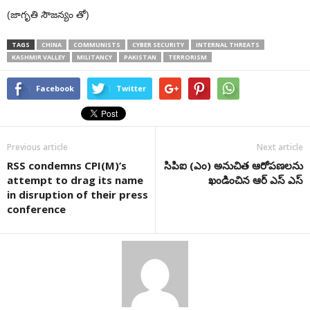
(జాగృతి సౌజన్యం తో)
TAGS
CHINA
COMMUNISTS
CYBER SECURITY
INTERNAL THREATS
KASHMIR VALLEY
MILITANCY
PAKISTAN
TERRORISM
Facebook
Twitter
Previous article
Next article
RSS condemns CPI(M)’s
సిపిఐ (ఎం) అనుచిత ఆరోపణలను
attempt to drag its name
ఖండించిన ఆర్ ఎస్ ఎస్
in disruption of their press
conference