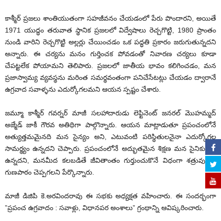
కాశ్మీర్‌ ప్రజలు శాంతియుతంగా సహజీవనం చేయడంలో పేరు పొందారని, అయితే
1971 యుద్ధం తరువాత స్థానిక ప్రజలలో విద్వేషాలు రెచ్చగొట్టి, 1980 ప్రాంతం
నుండి వారిని రెచ్చగొట్టి అల్లర్లు చేయించడం ఒక పద్ధతి ప్రకారం జరుగుతున్నదని
అన్నారు. ఈ చర్యను మనం గుర్తించక పోవడంతో నివారణ చర్యలు కూడా
చేపట్టలేక పోయామని తెలిపారు. ప్రజలలో జాతీయ భావం కలిగించడం, మన
ప్రజాస్వామ్య వ్యవస్థను మరింత సమర్థవంతంగా పనిచేసేటట్లు చేయడం ద్వారానే
ఉగ్రవాద సవాళ్ళను ఎదుర్కోగలమని ఆయన స్పష్టం చేశారు.
జమ్మూ కాశ్మీర్‌ గవర్నర్‌ మాజీ సలహాదారుడు లెఫ్టినెంట్‌ జనరల్‌ మొహమ్మద్‌
అజ్మేడ్‌ జాకీ గౌరవ అతిథిగా పాల్గొన్నారు. ఆయన మాట్లాడుతూ ప్రపంచంలోనే
అత్యుత్తమమైనది మన సైన్యం అని, ఎటువంటి పరిస్థితులనైనా ఎదుర్కోగల
సామర్థ్యం ఉన్నదని చెప్పారు. ప్రపంచంలోనే అద్భుతమైన శిక్షణ మన సైనికులకు
ఉన్నదని, మనమీద కలబడితే జీవితాంతం గుర్తుంచుకొనే విధంగా శత్రువులకు
గుణపాఠం చెప్పగలని పేర్కొన్నారు.
మాజీ డిజిపి కె.అరవిందరావు ఈ సభకు అధ్యక్షత వహించారు. ఈ సందర్భంగా
”ప్రపంచ ఉగ్రవాదం : సవాళ్లు, విధానపర అంశాలు” గ్రంథాన్ని ఆవిష్కరించారు.