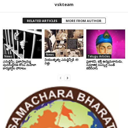
vskteam
RELATED ARTICLES
MORE FROM AUTHOR
News
News
Telugu Articles
నియంతృత్వ ఎమర్జెన్సీకి 49
ఎమర్జెన్సీ: ప్రజాస్వామ్య
ప్రజాకవి, భక్తి ఉద్యమకారుడు,
ఏళ్లు
పునరుద్ధరణ కోసం మహిళా
సమాజిక సంస్కర్త సంత్‌
కార్యకర్తల పోరాటం
కబీర్‌దాస్‌