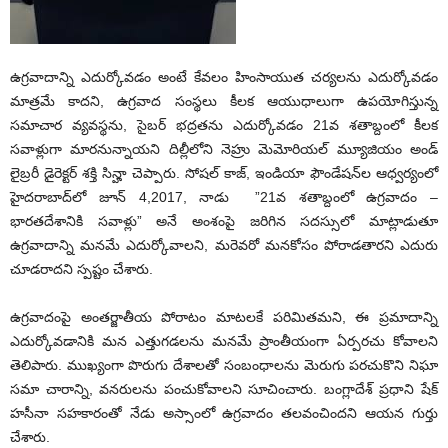
ఉగ్రవాదాన్ని ఎదుర్కోవడం అంటే కేవలం హింసాయుత చర్యలను ఎదుర్కోవడం
మాత్రమే కాదని, ఉగ్రవాద సంస్థలు కీలక ఆయుధాలుగా ఉపయోగిస్తున్న
సమాచార వ్యవస్థను, సైబర్‌ భద్రతను ఎదుర్కోవడం 21వ శతాబ్దంలో కీలక
సవాళ్లుగా మారనున్నాయని దిల్లీలోని నెహ్రు మెమోరియల్‌ మ్యూజియం అండ్‌
లైబ్రరీ డైరెక్టర్‌ శక్తి సిన్హా చెప్పారు. సోషల్‌ కాజ్‌, ఇండియా ఫౌండేషన్‌ల ఆధ్వర్యంలో
హైదరాబాద్‌లో జూన్‌ 4,2017, నాడు ”21వ శతాబ్దంలో ఉగ్రవాదం –
భారతదేశానికి సవాళ్లు” అనే అంశంపై జరిగిన సదస్సులో మాట్లాడుతూ
ఉగ్రవాదాన్ని మనమే ఎదుర్కోవాలని, మరెవరో మనకోసం పోరాడతారని ఎదురు
చూడరాదని స్పష్టం చేశారు.
ఉగ్రవాదంపై అంతర్జాతీయ పోరాటం మాటలకే పరిమితమని, ఈ ప్రమాదాన్ని
ఎదుర్కోవడానికి మన ఎత్తుగడలను మనమే ప్రాంతీయంగా ఏర్పరచు కోవాలని
తెలిపారు. ముఖ్యంగా పొరుగు దేశాలతో సంబంధాలను మెరుగు పరచుకొని నిఘా
సమా చారాన్ని, వనరులను పంచుకోవాలని సూచించారు. బంగ్లాదేశ్‌ ప్రధాని షేక్‌
హసీనా సహకారంతో నేడు అస్సాంలో ఉగ్రవాదం తలవంచిందని ఆయన గుర్తు
చేశారు.