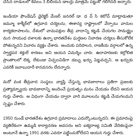
చేసిన దాడులలో కేవలం 3 బిలియన్‌ డాలర్లు మాత్రమే పట్టుకో గలిగినది అన్నారు.
ఇండియా ఫౌండేషన్‌ డైరెక్టర్‌ మేజర్‌ జనరల్‌ డా. ధ వ్‌ సి కటోచ్‌ మాట్లాడుతూ
జమ్మూ కాశ్మీర్‌లో ఉగ్రవాద చర్యలను, ఈశాన్య రాష్ట్రాలలో వేర్పాటు వాదుల
కార్యకలాపాలను, దేశంలో వామపక్షుల తీవ్ర వాదాన్ని కట్టడి చేయగల సామర్థ్యం
మన సాయుధ దళాలకు ఉన్నా భారతదేశం ఘర్షణల నివారణ చర్యలు తీసుకోలేక
పోతున్నదని విచారం వ్యక్తం చేశారు. అందుకు పరిపాలన, రాజకీయ వర్గాలలో ఉన్న
స్వార్థపర శక్తులే కారణం అని ఆయన విమర్శిం చారు. ఉదాహరణకు కల్లోలిత
ప్రాంతాలలో లెక్క లేకుండా విచ్చలవిడిగా డబ్బు ఖర్చు పెట్టవచ్చని, ఆ ఖర్చుకు
ఎవరికీ జవాబుదారీ కానవసరం లేదన్నారు.
మరో వంక తీవ్రవాద సంస్థలు వ్యాప్తి చేస్తున్న భావజాలాలు ప్రతిగా ప్రజలకు
ప్రత్యామ్న్యాయ భావజాలాన్ని అందించే ప్రయత్నం మనం చేయడం లేదని ఆయన
గుర్తు చేశారు. ఆ విధంగా చేయడం ద్వారా వారి మూలలను కట్టడి చేయగలమని
స్పష్టం చేశారు.
1950 నుండే భారతదేశం ఉగ్రవాద ప్రమాదాలు ఎదుర్కొంటున్నదని, ఈ ప్రమాదంపై
వ్యతిరేకంగా ఉమ్మడి కార్యాచరణ అవసరం అని ఐక్యరాజ్య సమితి వేదికలపైనా
అంటూనే ఉన్నా 1991 వరకు ఎవరూ పట్టించుకోలేదని ఆయన గుర్తు చేశారు.