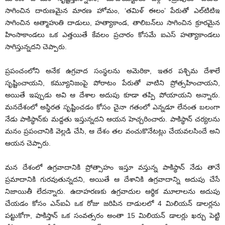
సాగించిన దారుణమైన మారణ హోమం, ‘తమిళ్‌ ఈలం’ పేరుతో ఎల్‌టిటిఇ
సాగించిన ఆత్మాహుతి దాడులు, హత్యాకాండ, తాలిబన్‌లు సాగించిన క్రూరమైన
హింసాకాండలు ఒక ఎత్తయితే కేవలం ప్రచారం కోసమే ఐఎస్‌ హత్యాకాండలు
సాగిస్తున్నదని చెప్పారు.
ప్రపంచంలోని అనేక ఉగ్రవాద సంస్థలను అమెరికా, ఇతర పశ్చిమ దేశాలే
సృష్టించాయని, కమ్యూనిజంపై పోరాటం పేరుతో వాటిని ప్రోత్సహించాయని,
అయితే ఇప్పుడు అవి ఆ దేశాల అదుపు కూడా తప్పి పోయాయని అన్నారు.
మనదేశంలో అస్థిరత సృష్టించడం కోసం చైనా గతంలో ఎన్నడూ లేనంత బలంగా
నేడు పాకిస్థాన్‌కు మద్దతు ఇస్తున్నదని ఆయన హెచ్చరించారు. పాకిస్థాన్‌ చర్యలను
మనం ప్రపంచానికి వెల్లడి చేసి, ఆ దేశం తల వంచుకొనేటట్లు చేయవలసిందే అని
ఆయన చెప్పారు.
మన దేశంలో ఉగ్రవాదానికి ప్రోత్సాహం ఇస్తూ వస్తున్న పాకిస్థాన్‌ నేడు తానే
ప్రమాదానికి గురవుతున్నదని, అయితే ఆ దేశానికి ఉగ్రవాదాన్ని అదుపు చేసే
నిజాయితీ లేదన్నారు. ఉదాహరణకు ఉగ్రవాదుల ఆర్థిక మూలాలను అదుపు
చేయడం కోసం ఎన్‌ఐఏ ఒక రోజు జరిపిన దాడులలో 4 మిలియన్‌ డాలర్లను
పట్టుకోగా, పాకిస్తాన్‌ ఒక సంవత్సరం అంతా 15 మిలియన్‌ డాలర్లు ఖర్చు పెట్టి