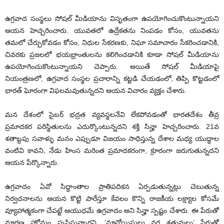
ఉగ్రవాద సంస్థలు సోషల్‌ మీడియాను విసృతంగా ఉపయోగించుకొంటున్నాయని
ఆయన హెచ్చరించారు. యువతలో ఉద్రేకతను నింపడం కోసం, యువతను
తమలో చేర్చుకోవడం కోసం, నిధుల సేకరణకు, నిఘా సమాచారం సేకరించడానికి,
చివరకు ప్రజలలో భయభ్రాంతులను కలిగించడానికి కూడా సోషల్‌ మీడియాను
ఉపయోగించుకొంటున్నాయని చెప్పారు. అయితే సోషల్‌ మీడియాపై
నియంత్రణలో, ఉగ్రవాద సంస్థల ప్రచారాన్ని కట్టడి చేయడంలో, తిప్పి కొట్టడంలో
భారత్‌ ఘోరంగా విఫలమవుతున్నదని ఆయన విచారం వ్యక్తం చేశారు.
మన దేశంలో సైబర్‌ భద్రత వ్యవస్థలనేవి లేకపోవడంతో భారతదేశం తీవ్ర
ప్రమాదకర పరిస్థితులను ఎదుర్కొంటున్నదని శక్తి సిన్హా హెచ్చరించారు. 21వ
శతాబ్దపు సవాళ్ళు మనం ఎప్పుడూ విజయం సాధిస్తున్న దేశాల మధ్య యుద్ధాల
వంటివి కావని, నేడు హింస మరింత ప్రమాదకరంగా, క్రూరంగా జరుగుతున్నదని
ఆయన పేర్కొన్నారు.
ఉగ్రవాదం ఏవో సిద్ధాంతాల ప్రాతిపదికన ఏర్పడుతున్నట్లు చెబుతున్న
నిర్వచనాలను ఆయన కొట్టి పారేస్తూ కేవలం కొన్ని రాజకీయ లక్ష్యాల కోసమే
వ్యూహాత్మకంగా చేపట్టే ఆయుధమే ఉగ్రవాదం అని సిన్హా స్పష్టం చేశారు. ఈ పేరుతో
మారణ హోమం సృష్టిస్తున్నారని, ‘మావోయిస్టులు వర్గ శత్రువులు’ పేరుతో