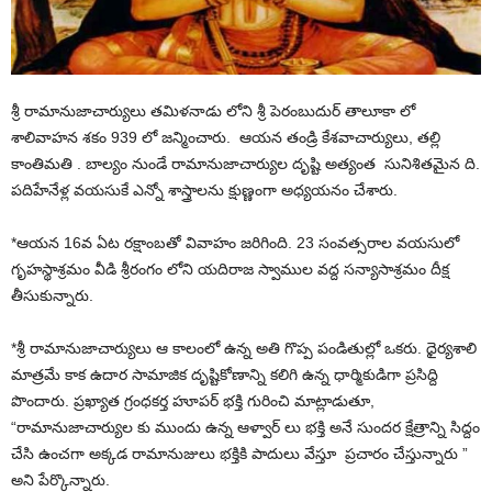
శ్రీ రామానుజాచార్యులు తమిళనాడు లోని శ్రీ పెరంబుదుర్ తాలూకా లో
శాలివాహన శకం 939 లో జన్మించారు. ఆయన తండ్రి కేశవాచార్యులు, తల్లి
కాంతిమతి . బాల్యం నుండే రామానుజాచార్యుల దృష్టి అత్యంత సునిశితమైన ది.
పదిహేనేళ్ల వయసుకే ఎన్నో శాస్త్రాలను క్షుణ్ణంగా అధ్యయనం చేశారు.
*ఆయన 16వ ఏట రక్షాంబతో వివాహం జరిగింది. 23 సంవత్సరాల వయసులో
గృహస్థాశ్రమం వీడి శ్రీరంగం లోని యదిరాజ స్వాముల వద్ద సన్యాసాశ్రమం దీక్ష
తీసుకున్నారు.
*శ్రీ రామానుజాచార్యులు ఆ కాలంలో ఉన్న అతి గొప్ప పండితుల్లో ఒకరు. ధైర్యశాలి
మాత్రమే కాక ఉదార సామాజిక దృష్టికోణాన్ని కలిగి ఉన్న ధార్మికుడిగా ప్రసిద్ది
పొందారు. ప్రఖ్యాత గ్రంధకర్త హూపర్ భక్తి గురించి మాట్లాడుతూ,
“రామానుజాచార్యుల కు ముందు ఉన్న ఆళ్వార్ లు భక్తి అనే సుందర క్షేత్రాన్ని సిద్దం
చేసి ఉంచగా అక్కడ రామానుజులు భక్తికి పాదులు వేస్తూ ప్రచారం చేస్తున్నారు ”
అని పేర్కొన్నారు.