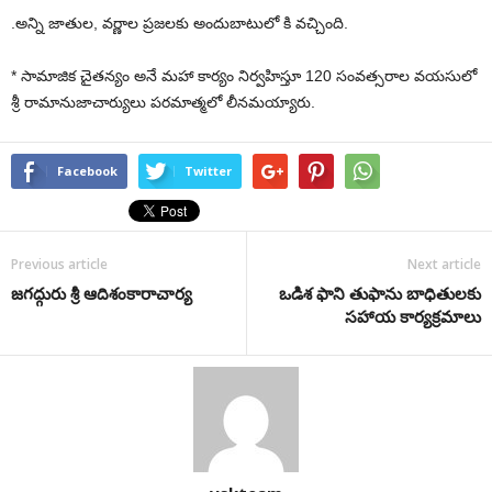
.అన్ని జాతుల, వర్ణాల ప్రజలకు అందుబాటులో కి వచ్చింది.
* సామాజిక చైతన్యం అనే మహా కార్యం నిర్వహిస్తూ 120 సంవత్సరాల వయసులో
శ్రీ రామానుజాచార్యులు పరమాత్మలో లీనమయ్యారు.
Facebook
Twitter
Previous article
Next article
జగద్గురు శ్రీ ఆదిశంకారాచార్య
ఒడిశ ఫాని తుఫాను బాధితులకు
సహాయ కార్యక్రమాలు