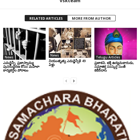
vskteam
RELATED ARTICLES
MORE FROM AUTHOR
News
News
Telugu Articles
నియంతృత్వ ఎమర్జెన్సీకి 49
ఎమర్జెన్సీ: ప్రజాస్వామ్య
ప్రజాకవి, భక్తి ఉద్యమకారుడు,
ఏళ్లు
పునరుద్ధరణ కోసం మహిళా
సమాజిక సంస్కర్త సంత్‌
కార్యకర్తల పోరాటం
కబీర్‌దాస్‌