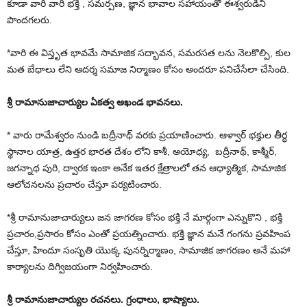
కూడా వారి వారి భక్తి , సమర్పణ, జ్ఞాన భావాల సహాయంతో ఈశ్వరుడిని
పొందగలరు.
*వారి ఈ విస్తృత భావమే సామాజిక సద్భావన, సమరసత లను నెలకొల్పి, కుల
మత బేధాలు లేని ఆదర్శ సమాజ నిర్మాణం కోసం అందరూ పనిచేసేలా చేసింది.
శ్రీ రామానుజాచార్యుల ఏకత్వ అఖండ భావనలు.
* వారు రామేశ్వరం నుండి బద్రీనాథ్ వరకు ప్రయాణించారు. ఆళ్వార్ భక్తుల తీర్ధ
స్థానాల యాత్ర, ఉత్తర భారత దేశం లోని కాశీ, అయోధ్య, బద్రీనాథ్, కాశ్మీర్,
జగన్నాథ పురి, ద్వారక ఇంకా అనేక ఇతర క్షేత్రాలలో తన ఆధ్యాత్మిక, సామాజిక
ఆలోచనలను ప్రచారం చేస్తూ పర్యటించారు.
*శ్రీ రామానుజాచార్యులు జన జాగరణ కోసం భక్తి నే మార్గంగా ఎన్నుకొని , భక్తి
ప్రచారం,ప్రసారం కోసం ఎంతో ప్రయత్నించారు. భక్తి జ్ఞాన మనే గంగను ప్రవహింప
చేస్తూ, హిందూ సంసృతి యొక్క పునర్నిర్మాణం, సామాజిక జాగరణం అనే మహా
కార్యాలను దిగ్విజయంగా నిర్వహించారు.
శ్రీ రామానుజాచార్యుల రచనలు. గ్రంధాలు, భాష్యాలు.