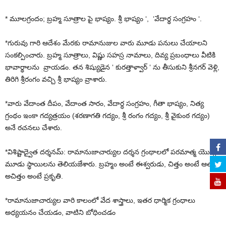
* మూలగ్రందం; బ్రహ్మ సూత్రాల పై భాష్యం. శ్రీ భాష్యం ‘, ‘వేదార్థ సంగ్రహం ‘.
*గురువు గారి ఆదేశం మేరకు రామానుజుల వారు మూడు పనులు చేయాలని
సంకల్పించారు. బ్రహ్మ సూత్రాలు, విష్ణు సహస్ర నామాలు, దివ్య ప్రబంధాలు వీటికి
భావార్థాలను వ్రాయడం. తన శిష్యుడైన ‘ కురత్తాళ్వార్ ‘ ను తీసుకుని శ్రీనగర్ వెళ్లి,
తిరిగి శ్రీరంగం వచ్చి శ్రీ భాష్యం వ్రాశారు.
*వారు వేదాంత దీపం, వేదాంత సారం, వేదార్ధ సంగ్రహం, గీతా భాష్యం, నిత్య
గ్రంథం ఇంకా గద్యత్రయం (శరణాగతి గద్యం, శ్రీ రంగం గద్యం, శ్రీ వైకుంఠ గద్యం)
అనే రచనలు చేశారు.
*విశిష్టాద్వైత దర్శనమ్: రామానుజాచార్యుల దర్శన గ్రంథాలలో పరమాత్మ యొక్క
మూడు స్థాయిలను తెలియజేశారు. బ్రహ్మం అంటే ఈశ్వరుడు, చిత్తం అంటే ఆత్మ,
అచిత్తం అంటే ప్రకృతి.
*రామానుజాచార్యుల వారి కాలంలో వేద శాస్త్రాలు, ఇతర ధార్మిక గ్రంధాలు
అధ్యయనం చేయడం, వాటిని బోధించడం