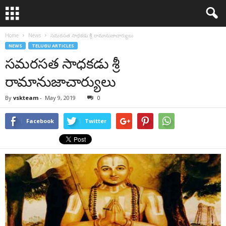
Home
News
సమరసత సాధకడు శ్రీ రామానుజాచార్యులు
NEWS
TELUGU ARTICLES
సమరసత సాధకడు శ్రీ
రామానుజాచార్యులు
By
vskteam
-
May 9, 2019
0
Facebook
Twitter