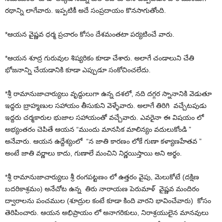
రథాన్ని లాగేవారు. ఇప్పటికీ అదే సంప్రదాయం కొనసాగుతోంది.
*ఆయన వైష్ణవ ధర్మ ప్రచారం కోసం దేశమంతటా పర్యటించే వారు.
*ఆయన శూద్ర గురువుల శిష్యరికం కూడా చేశారు. అలాగే చండాలుని చేతి
భోజనాన్ని చేయడానికి కూడా ఎప్పుడూ సంకోచించలేదు.
*శ్రీ రామానుజాచార్యులు వృద్దులుగా ఉన్న దశలో, నది దగ్గర స్నానానికి వెడుతూ
ఇద్దరు బ్రాహ్మణుల సహాయం తీసుకుని వెళ్ళేవారు. అలాగే తిరిగి వచ్చేటపుడు
ఇద్దరు చర్మకారుల భుజాల సహాయంతో వచ్చేవారు. ఎవరైనా ఈ విషయం లో
అభ్యంతరం చెపితే ఆయన “ముందు మానసిక మాలిన్యం వదులుకోండి ”
అనేవారు. ఆయన ఉద్దేశ్యంలో “న జాతి కారణం లోకే గుణా కళ్యాణహేతవ ”
అంటే జాతి వర్ణాలు కాదు, గుణాలే మంచిని నిర్ణయిస్తాయి అని అర్థం.
*శ్రీ రామానుజాచార్యులు శ్రీ రంగపట్టణం లో ఉత్తరం వైపు, మెలుకోటే (దక్షిణ
బదరికాశ్రమం) అనేచోట ఉన్న తిరు నారాయణ పెరుమాళ్ వైష్ణవ మందిరం
ద్వారాలను పంచముల (శూద్రుల కంటే కూడా కింది వారని భావించేవారు) కోసం
తెరిపించారు. ఆయన అభిప్రాయం లో అనాగరికులు, నిరాశ్రయులైన మానవులు