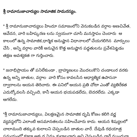
శ్రీ రామానుజాచార్యుల సామాజిక సామరస్యం.
* శ్రీ రామానుజాచార్యులు హిందూ సమాజంలోని వెనుకబడిన వర్గాల అణచివేత,
ఆవేదన, వారి బహిష్కరణ లను స్వయంగా చూసి మనస్తాపం చెందారు ఆ
కాలంలో ఉన్న సామాజిక,ధార్మిక అనుష్టాన విధానాలలో చేయగలిగిన మార్పులు
చేసి , అన్ని వర్గాల వారికీ అనువైన కొత్త అనుష్టాన పద్ధతులను ప్రవేశపెట్టడం
తక్షణ అవశ్యకత గా గుర్తించారు.
* జనాభిప్రాయం తో పనిలేకుండా , బ్రాహ్మణులు మొదలుకొని చండాలుర వరకు
ఉన్న అన్ని జాతుల, వర్గాల వారి కోసం కావలసిన ఆధ్యాత్మిక ఉపాసనా
ద్వారాలను ఆయన తెరిచారు. ఈ పనిలో ఆయన ప్రతి చోటా ఎంతో వ్యతిరేకత
ఎదుర్కోవలసి వచ్చింది, కానీ ఆయన భయపడలేదు, బెదరలేదు. ఎక్కడా
ఆగలేదు.
*శ్రీ రామానుజాచార్యులు, విలక్షణమైన సామాజిక దృషి కోణం కలిగి వర్ణ
వ్యవస్థలోని ఎలాంటి అసమానతలను సహించేవారు కాదు. ఆయన శిష్యులలో
చాలామంది తక్కువ కులాలని చెప్పబడిన జాతుల వారే. దేవుడి రథయాత్ర
సమయంలో కూడా అక్కడ నిమ్న కులాలవారు అని చెప్పబడిన వారే ముందుగా