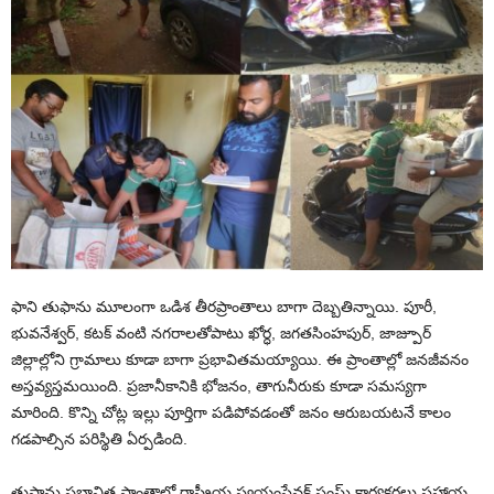
ఫాని తుఫాను మూలంగా ఒడిశ తీరప్రాంతాలు బాగా దెబ్బతిన్నాయి. పూరీ,
భువనేశ్వర్, కటక్ వంటి నగరాలతోపాటు ఖోర్ధ, జగతసింహపుర్, జాజ్పూర్
జిల్లాల్లోని గ్రామాలు కూడా బాగా ప్రభావితమయ్యాయి. ఈ ప్రాంతాల్లో జనజీవనం
అస్తవ్యస్తమయింది. ప్రజానీకానికి భోజనం, తాగునీరుకు కూడా సమస్యగా
మారింది. కొన్ని చోట్ల ఇల్లు పూర్తిగా పడిపోవడంతో జనం ఆరుబయటనే కాలం
గడపాల్సిన పరిస్థితి ఏర్పడింది.
తుఫాను ప్రభావిత ప్రాంతాల్లో రాష్ట్రీయ స్వయంసేవక్ సంఘ్ కార్యకర్తలు సహాయ