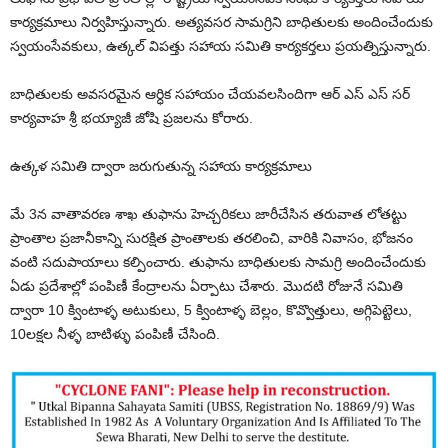
కార్యక్రమాలు నిర్వహిస్తున్నారు. అత్యవసర సామగ్రిని బాధితులకు అందించేందుకు
స్వయంసేవకులు, ఉత్కల్ విపత్తు సహాయ సమితి కార్యకర్తలు ప్రయత్నిస్తున్నారు.
బాధితులకు అవసరమైన ఆర్ధిక సహాయం చేయవలసిందిగా ఆర్ ఎస్ ఎస్ సర్
కార్యవాహ శ్రీ భయ్యాజీ జోషి ప్రజలను కోరారు.
ఉత్కళ సమితి ద్వారా జరుగుతున్న సహాయ కార్యక్రమాలు
మే 3న వాతావరణ శాఖ తుఫాను హెచ్చరికలు జారీచేసిన తరువాత లోతట్టు
ప్రాంతాల ప్రజానీకాన్ని సురక్షిత ప్రాంతాలకు తరలించి, వారికి నివాసం, భోజనం
వంటి సదుపాయాలు కల్పించారు. తుఫాను బాధితులకు సామగ్రి అందించేందుకు
ఏడు ప్రదేశాల్లో పంపిణీ కేంద్రాలను ఏర్పాటు చేశారు. మొదటి రోజునే సమితి
ద్వారా 10 క్వింటాళ్ళ అటుకులు, 5 క్వింటాళ్ళ బెల్లం, కొవ్వొత్తులు, అగ్గిపెట్టెలు,
10లక్షల నీళ్ళ బాటిళ్ళు పంపిణీ చేసింది.