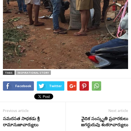
TAGS
INSPIRATIONAL STORY
Facebook
Twitter
Previous article
Next article
సమరసత సాధకడు శ్రీ
వైదిక సంస్కృతి ప్రచారకులు
రామానుజాచార్యులు
జగద్గురువు శంకరాచార్యులు