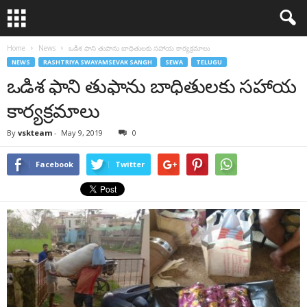
Home
News
ఒడిశ ఫాని తుఫాను బాధితులకు సహాయ కార్యక్రమాలు
NEWS
RASHTRIYA SWAYAMSEVAK SANGH
SEWA
TELUGU
ఒడిశ ఫాని తుఫాను బాధితులకు సహాయ
కార్యక్రమాలు
By
vskteam
-
May 9, 2019
0
Facebook
Twitter