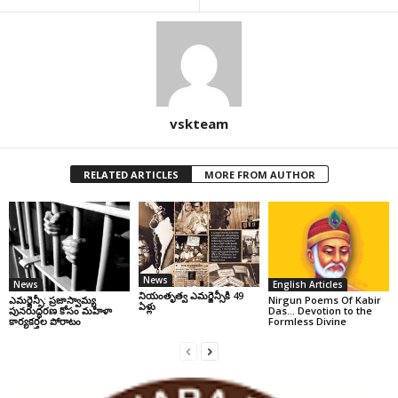
vskteam
RELATED ARTICLES
MORE FROM AUTHOR
News
News
English Articles
నియంతృత్వ ఎమర్జెన్సీకి 49
ఎమర్జెన్సీ: ప్రజాస్వామ్య
Nirgun Poems Of Kabir
ఏళ్లు
పునరుద్ధరణ కోసం మహిళా
Das… Devotion to the
కార్యకర్తల పోరాటం
Formless Divine