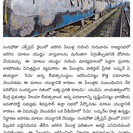
సంఝౌతా ఎక్స్‌ప్రెస్ రైలులో జరిగిన పేలుళ్ల గురించి గురువారం రాజ్యసభలో
జరిగిన ‘మాటల యుద్ధం’ వాస్తవాలను మరింతగా నిగ్గుతేల్చడానికి దోహదం
చేయవచ్చు. ఈ ‘మాటల యుద్ధం’ గురించి మాధ్యమాలలో పెద్దగా ప్రచారం
కాకపోవడం విచిత్రమైన వ్యవహారం. ఈ పేలుళ్లను పాకిస్తాన్ ప్రేరిత ‘లష్కర్ ఏ
తయ్యబా’, ‘సిమి’ అన్న బీభత్ససంస్థలు జరిపించినట్టు కొత్త సమాచారం
వెలువడడం ఈ మాటల యుద్ధానికి కారణం. ఈ పేలుళ్లకు సంబంధించిన నేర
పరిశోధన సందర్భంగా గతంలో ‘ఐక్య ప్రగతి కూటమి’- యుపిఏ- నాయకత్వంలోని
కేంద్ర ప్రభుత్వం ‘హిందూ బీభత్సకాండ’ అన్న పదజాలాన్ని సృష్టించినట్టు భారతీయ
జనతాపార్టీ సభ్యుడు శివప్రసాద్ శుక్లా సభలో పేర్కొనడం మాటల యుద్ధానికి
కారణం. ఈ విషయమై వెలువడిన ఒక వీడియోలో ‘సిమి’, లష్కర్‌ల పాత్ర ఉన్నట్టు
నిర్ధారణ జరగడం మాటల యుద్ధానికి నేపథ్యం. సంఝౌతా ఎక్స్‌ప్రెస్ రైలులో 2007
ఫిబ్రవరి పద్దెనిమిదవ తేదీన జరిగిన పేలుళ్ల ఫలితంగా అరవై ఎనిమిదిమంది
మరణించారు. ఈ పేలుళ్లను జరిపించింది ‘హిందూ ఉగ్రవాదుల’న్న ప్రచారం