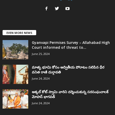
EVEN MORE NEWS
Gyanvapi Permises Survey – Allahabad High
Court informed of threat to...
June 25, 2024
మాతృ భూమి కోసం అద్వితీయ పోరాటం సలిపిన ధీర
వనిత రాణి దుర్గావతి
June 24, 2024
అక్కల్‌ కోట్‌ స్వామి వారిని దర్శించుకున్న సరసంఘచాలక్
మోహన్ భాగవత్
June 24, 2024