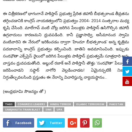
ఈ చిత్రీకరణలో భాగంగానే పాకిస్తాన్ ప్రభుత్వ ప్రేరిత జిహాదీ బీభత్సకాండ తీవ్రతను
తగ్గించడానికి కాంగ్రెస్ నాయకత్వంలోని ప్రభుత్వం 2004- 2014 సంత్సరాల మధ్య
కృషి చేసింది. మాలేగావ్ వంటి చోట్ల జరిగిన పేలుళ్లకు పాకిస్తాన్ ఉసిగొల్పిన జిహాదీ
ఉగ్రవాదులు కారణమని ధ్రువపడింది. కానీ ప్రజ్ఞాసాథ్వి, అసీమానంద స్వామి
వంటివారిని ఈ నేరంలో ఇరికించడం ద్వారా ‘హిందూ బీభత్సకాండ’ అన్న కృత్రిమ
పదజాలాన్ని కాంగ్రెస్ ప్రభుత్వం కల్పించింది. జాతిని అవమానించింది. ఇప్పుడు
సంఝౌతా ఎక్స్‌ప్రెస్ రైలులో జరిగిన పేలుళ్లకు పాకిస్తాన్ ప్రభుత్వమే సూత్రధారి అన్న
వాస్తవం ధ్రువపడుతోంది. అబ్దుల్ రజాక్ అనే పాకిస్తానీ తొత్తు ‘సంఝౌతా’ పేలుళ్లను
జరిపించాడని సఫ్దార్ నాగోరి వెల్లడించాడట! ఏమైనప్పటికీ నిజాన్ని
నిగ్గుతేల్చవలసింది ప్రస్తుతం ఈ నేరాన్ని విచారిస్తున్న న్యాయస్థానం..
(ఆంధ్రభూమి సౌజన్యం తో )
TAGS
CONGRESS LEADERS
HINDU TERROR
ISLAMIC TERRORISM
PAKISTAN
SAMJHAUTA TRAIN BLAST
SIMI
UPA
Facebook
Twitter