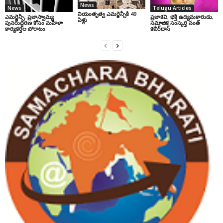
News
News
Telugu Articles
నియంతృత్వ ఎమర్జెన్సీకి 49
ఎమర్జెన్సీ: ప్రజాస్వామ్య
ప్రజాకవి, భక్తి ఉద్యమకారుడు,
ఏళ్లు
పునరుద్ధరణ కోసం మహిళా
సమాజిక సంస్కర్త సంత్‌
కార్యకర్తల పోరాటం
కబీర్‌దాస్‌