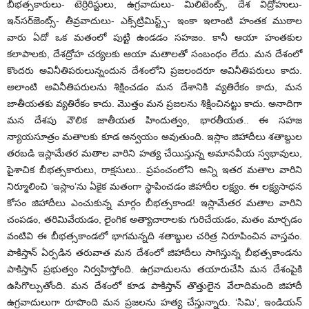
బీభత్సకారులు- టెర్రిరిస్టులు, ఉగ్రవాదులు- మిలిటెంట్స్, దేశ విద్రోహులు-
ఇన్‌సర్‌జెంట్స్- తీవ్రవాదులు- ఎక్స్‌ట్రిమిస్ట్స్- ఇంకా ఇలాంటి హంతక ముఠాల
వారు ఏదో ఒక మతంలో పుట్టి ఉండడం సహజం. కానీ ఆయా హంతకుల
కలాపాలకు, దేశద్రోహ చర్యలకు ఆయా మతాలతో సంబంధం లేదు. మన దేశంలో
కొందరు అవినీతిపరులున్నందున దేశంలోని ప్రజలందరూ అవినీతిపరులు కాదు.
అలాంటి అవినీతిపరులను శిక్షించడం మన దేశానికి వ్యతిరేకం కాదు, మన
జాతీయతకు వ్యతిరేకం కాదు. మొత్తం మన ప్రజలను శిక్షించినట్టు కాదు. అనాదిగా
మన దేశపు వౌలిక జాతీయత హిందుత్వం, భారతీయత.. ఈ సహజ
న్యాయసూత్రం మతాలకు కూడ అన్వయం అవుతుంది. ఇస్లాం జిహాదీలు శతాబ్దుల
తరబడి ఇస్లామేతర మతాల వారిని హత్య చేయిస్తున్న అమానవీయ స్వభావులు,
పైశాచిక బీభత్సకారులు, రాక్షసులు.. ప్రపంచంలోని అన్ని ఇతర మతాల వారిని
నిర్మూలించి ‘ఇస్లాం’ను ఏకైక మతంగా స్థాపించడం జిహాదీల లక్ష్యం. ఈ లక్ష్యసాధన
కోసం జిహాదీలు ఎంచుకున్న మార్గం బీభత్సకాండ! ఇస్లామేతర మతాల వారిని
చంపడం, తరిమివేయడం, లైంగిక అత్యాచారాలకు గురిచేయడం, మతం మార్చడం
వంటివి ఈ బీభత్సకాండలో భాగమన్నది శతాబ్దుల చరిత్ర నిరూపించిన వాస్తవం.
పాకిస్తాన్ ఏర్పడిన తరువాత మన దేశంలో జిహాదీలు సాగిస్తున్న బీభత్సకాండను
పాకిస్తాన్ ప్రభుత్వం నిర్వహిస్తోంది. ఉగ్రవాదులను తయారుచేసి మన దేశంపైకి
ఉసిగొల్పుతోంది. మన దేశంలో కూడ పాకిస్తాన్ తొత్తులైన వేలాదిమంది జిహాదీ
ఉగ్రవాదులుగా రూపొంది మన ప్రజలను హత్య చేస్తున్నారు. ‘సిమి’, ఇండియన్