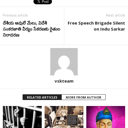
Previous article
Next article
దేశీయ ఆవులే మేలు, విదేశీ
Free Speech Brigade Silent
సంకరజాతి వీర్యం సేకరణకు రైతుల
on Indu Sarkar
నిరాదరణ
vskteam
RELATED ARTICLES
MORE FROM AUTHOR