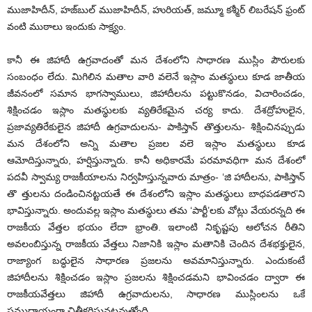
ముజాహిదీన్, హజ్‌బుల్ ముజాహిదీన్, హురియత్, జమ్మూ కశ్మీర్ లిబరేషన్ ఫ్రంట్
వంటి ముఠాలు ఇందుకు సాక్ష్యం.
కానీ ఈ జిహాదీ ఉగ్రవాదంతో మన దేశంలోని సాధారణ ముస్లిం పౌరులకు
సంబంధం లేదు. మిగిలిన మతాల వారి వలెనే ఇస్లాం మతస్థులు కూడ జాతీయ
జీవనంలో సమాన భాగస్వాములు, జిహాదీలను పట్టుకొనడం, విచారించడం,
శిక్షించడం ఇస్లాం మతస్థులకు వ్యతిరేకమైన చర్య కాదు. దేశద్రోహులైన,
ప్రజావ్యతిరేకులైన జిహాదీ ఉగ్రవాదులను- పాకిస్తాన్ తొత్తులను- శిక్షించినప్పుడు
మన దేశంలోని అన్ని మతాల ప్రజల వలె ఇస్లాం మతస్థులు కూడ
ఆమోదిస్తున్నారు, హర్షిస్తున్నారు. కానీ అధికారమే పరమావధిగా మన దేశంలో
పదవీ స్వామ్య రాజకీయాలను నిర్వహిస్తున్నవారు మాత్రం- ‘జి హాదీలను, పాకిస్తాన్
తొ త్తులను దండించినట్టయతే ఈ దేశంలోని ఇస్లాం మతస్థులు బాధపడతార’ని
భావిస్తున్నారు. అందువల్ల ఇస్లాం మతస్థులు తమ ‘పార్టీ’లకు వోట్లు వేయరన్నది ఈ
రాజకీయ వేత్తల భయం లేదా భ్రాంతి. ఇలాంటి నికృష్టపు ఆలోచన రీతిని
అవలంబిస్తున్న రాజకీయ వేత్తలు నిజానికి ఇస్లాం మతానికి చెందిన దేశభక్తులైన,
రాజ్యాంగ బద్ధులైన సాధారణ ప్రజలను అవమానిస్తున్నారు. ఎందుకంటే
జిహాదీలను శిక్షించడం ఇస్లాం ప్రజలను శిక్షించడమని భావించడం ద్వారా ఈ
రాజకీయవేత్తలు జిహాదీ ఉగ్రవాదులను, సాధారణ ముస్లింలను ఒకే
సముదాయంగా చిత్రీకరిస్తునట్టవుతోంది…