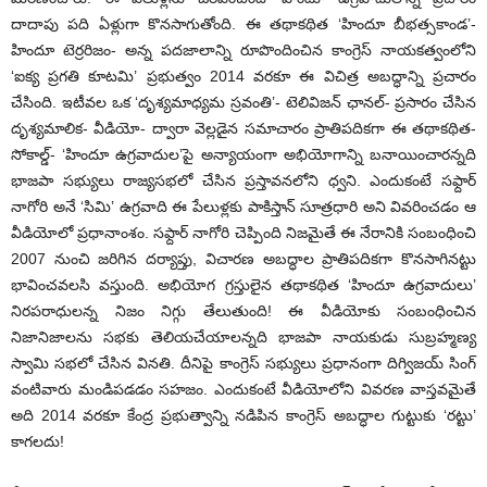
దాదాపు పది ఏళ్లుగా కొనసాగుతోంది. ఈ తథాకథిత ‘హిందూ బీభత్సకాండ’-
హిందూ టెర్రరిజం- అన్న పదజాలాన్ని రూపొందించిన కాంగ్రెస్ నాయకత్వంలోని
‘ఐక్య ప్రగతి కూటమి’ ప్రభుత్వం 2014 వరకూ ఈ విచిత్ర అబద్ధాన్ని ప్రచారం
చేసింది. ఇటీవల ఒక ‘దృశ్యమాధ్యమ స్రవంతి’- టెలివిజన్ ఛానల్- ప్రసారం చేసిన
దృశ్యమాలిక- వీడియో- ద్వారా వెల్లడైన సమాచారం ప్రాతిపదికగా ఈ తథాకథిత-
సోకాల్డ్- ‘హిందూ ఉగ్రవాదుల’పై అన్యాయంగా అభియోగాన్ని బనాయించారన్నది
భాజపా సభ్యులు రాజ్యసభలో చేసిన ప్రస్తావనలోని ధ్వని. ఎందుకంటే సఫ్దార్
నాగోరి అనే ‘సిమి’ ఉగ్రవాది ఈ పేలుళ్లకు పాకిస్తాన్ సూత్రధారి అని వివరించడం ఆ
వీడియోలో ప్రధానాంశం. సఫ్దార్ నాగోరి చెప్పింది నిజమైతే ఈ నేరానికి సంబంధించి
2007 నుంచి జరిగిన దర్యాప్తు, విచారణ అబద్ధాల ప్రాతిపదికగా కొనసాగినట్టు
భావించవలసి వస్తుంది. అభియోగ గ్రస్తులైన తథాకథిత ‘హిందూ ఉగ్రవాదులు’
నిరపరాధులన్న నిజం నిగ్గు తేలుతుంది! ఈ వీడియోకు సంబంధించిన
నిజానిజాలను సభకు తెలియచేయాలన్నది భాజపా నాయకుడు సుబ్రహ్మణ్య
స్వామి సభలో చేసిన వినతి. దీనిపై కాంగ్రెస్ సభ్యులు ప్రధానంగా దిగ్విజయ్ సింగ్
వంటివారు మండిపడడం సహజం. ఎందుకంటే వీడియోలోని వివరణ వాస్తవమైతే
అది 2014 వరకూ కేంద్ర ప్రభుత్వాన్ని నడిపిన కాంగ్రెస్ అబద్ధాల గుట్టుకు ‘రట్టు’
కాగలదు!