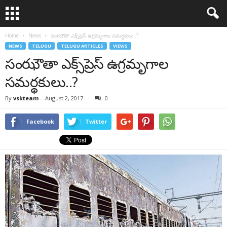
Home
News
సంఝౌతా ఎక్స్‌ప్రెస్ ఉగ్రమృగాల సమర్థకులు..?
NEWS
TELUGU
TELUGU ARTICLES
VIEWS
సంఝౌతా ఎక్స్‌ప్రెస్ ఉగ్రమృగాల
సమర్థకులు..?
By
vskteam
-
August 2, 2017
0
Facebook
Twitter