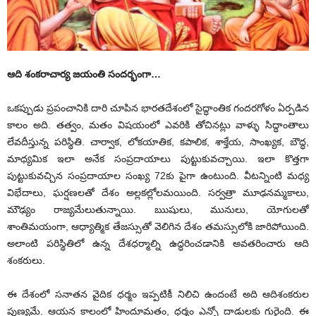
ఆది శంకరాచార్య జ‌యంతి సంద‌ర్భంగా…
ఒకప్పుడు ప్రపంచానికి దారి చూపిన భారతదేశంలో సైద్ధాంతిక గందరగోళం ఏర్పడిన
కాలం అది. తత్వం, మతం విషయంలో ఎవరికి తోచినట్లు వాళ్ళు సిద్ధాంతాలు
లేవదీస్తున్న పరిస్థితి. చార్వాక, లోకయాతిక, కపాలిక, శాక్తేయ, సాంఖ్యక, బౌద్ధ,
మాధ్యమిక ఇలా అనేక సంప్రదాయాలు పుట్టుకువచ్చాయి. ఇలా కొత్తగా
పుట్టుకువచ్చిన సంప్రదాయాల సంఖ్య 72కు పైగా ఉంటుంది. వీటన్నింటి మధ్య
విభేదాలు, ఘర్షణలతో దేశం అల్లకల్లోలమయింది. సర్వత్రా మూఢనమ్మకాలు,
మౌఢ్యం రాజ్యమేలుతున్నాయి. ఋషులు, మునులు, యోగులతో
శాంతిమయంగా, ఆధ్యాత్మిక తేజస్సుతో వెలిగిన దేశం తమస్సులోకి జారిపోయింది.
అలాంటి పరిస్థితిలో ఉన్న దేశధర్మాల్ని ఉద్ధరించడానికి అవతరించారు ఆది
శంకరులు.
ఈ దేశంలో సనాతన వైదిక ధర్మం ఇప్పటికీ నిలిచి ఉందంటే అది ఆదిశంకరుల
పుణ్యమే. ఆయన కాలంలో హిందూమతం, ధర్మం ఎన్నో దాడులకు గురైంది. ఈ