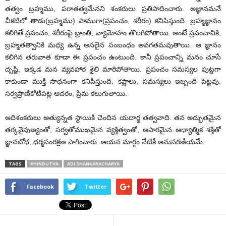
తత్వం బ్రహ్మము, పరాతత్వమేనని శంకరులు ప్రతిపాదించారు. అజ్ఞానమనే
చీకటిలో తాడు(బ్రహ్మము) పాముగా(ప్రపంచం, శరీరం) కనిపిస్తుంది. బ్రహ్మజ్ఞానం
కలిగితే ప్రపంచం, శరీరంపై భ్రాంతి, వ్యామోహం తొలగిపోతాయి. అంటే ప్రపంచానికి,
బ్రహ్మతత్వానికి మధ్య ఉన్న అసలైన సంబంధం అవగతమవుతాయి. ఆ జ్ఞానం
కలిగిన తరువాత కూడా ఈ ప్రపంచం ఉంటుంది. కానీ ప్రపంచాన్ని మనం చూసే
దృష్టి, ఇక్కడ మన వ్యవహార శైలి మారిపోతాయి. ప్రపంచం సమస్యల పుట్టగా
కాకుండా ముక్తి సాధనంగా కనిపిస్తుంది. కష్టాలు, సమస్యలు ఇబ్బంది పెట్టవు.
సర్వప్రాణికోటిపట్ల ఆదరం, ప్రేమ కలుగుతాయి.
ఆదిశంకరులు అత్యున్నత స్థాయికి చెందిన యదార్థ తత్వవాది. తన అద్భుతమైన
తర్కనైపుణ్యంతో, సర్వతోముఖమైన వ్యక్తిత్వంతో, అపారమైన ఆధ్యాత్మిక శక్తితో
జ్ఞానబోధ, ధర్మసంరక్షణ సాగించారు. ఆయన మార్గం నేటికీ అనుసరణీయమే.
TAGS
#HINDUTVA
ADI SHANKARACHARYA
Facebook
Twitter