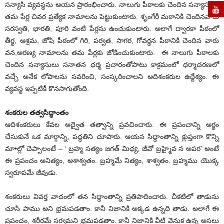
సన్యాసి వ్యవస్థను ఆయన ప్రారంభించారు. నాలుగు పీఠాలకు చెందిన సన్యాసులు
తమ పేర్ల చివర ప్రత్యేక నామాలను పెట్టుకుంటారు. శృంగేరీ మఠానికి చెందినవారు
సరస్వతి, భారతి, పూరి వంటి పేర్లను ఉంచుకుంటారు. అలాగే ద్వారకా పీఠంలో
తీర్థ, ఆశ్రమ, జోషి పీఠంలో గిరి, పర్వత, సాగర, గోవర్థన పీఠానికి చెందిన వారు
వన,అరణ్య నామాలను తమ పేర్లకు జోడించుకుంటారు. ఈ నాలుగు పీఠాలకు
చెందిన సన్యాసులు సనాతన ధర్మ ప్రచారంతోపాటు కాక్రమంలో ధర్మాచరణలో
వచ్చే అనేక లోపాలను సవరించి, సంస్కరించాలని ఆదిశంకరుల ఉద్దేశ్యం. ఈ
వ్యవస్థ ఇప్పటికీ కొనసాగుతోంది.
శంకరుల తత్వసిద్ధాంతం
ఆదిశంకరులు కేవల అద్వైత తత్వాన్ని ప్రవచించారు. ఈ ప్రపంచాన్ని అర్థం
చేసుకునే ఒక మార్గాన్ని, పద్ధతిని చూపారు. ఆయన సిద్ధాంతాన్ని క్లుప్తంగా కొన్ని
మా•ల్లో చెప్పాలంటే – ‘ బ్రహ్మ సత్యం జగత్‌ ‌మిధ్య, జీవో బ్రహ్మైవ న అపర’ అంటే
ఈ ప్రపంచం అనిత్యం, అశాశ్వతం. బ్రహ్మమే నిత్యం, శాశ్వతం. బ్రహ్మము యొక్క
స్వరూపమే జీవుడు.
శంకరులు వివర్త వాదంలో తన సిద్ధాంతాన్ని ప్రతిపాదించారు. చీకటిలో తాడును
చూసి పాము అని భ్రమపడతాం. కానీ నిజానికి అక్కడ ఉన్నది తాడు. అలాగే ఈ
ప్రపంచం, శరీరమే సర్వమని భ్రమపడతాం. కానీ నిజానికి వీటి వెనుక ఉన్న అసలు