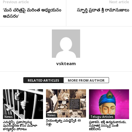
Previous article
Next article
‘మ‌న చ‌రిత్ర‌పై మ‌రింత అధ్య‌య‌నం
స్ఫూర్తి ప్రదాత శ్రీ రామానుజులు
అవ‌స‌రం’
vskteam
RELATED ARTICLES
MORE FROM AUTHOR
News
News
Telugu Articles
నియంతృత్వ ఎమర్జెన్సీకి 49
ఎమర్జెన్సీ: ప్రజాస్వామ్య
ప్రజాకవి, భక్తి ఉద్యమకారుడు,
ఏళ్లు
పునరుద్ధరణ కోసం మహిళా
సమాజిక సంస్కర్త సంత్‌
కార్యకర్తల పోరాటం
కబీర్‌దాస్‌