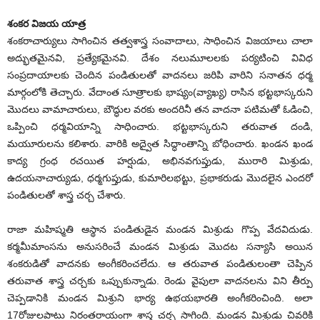
శంకర విజయ యాత్ర
శంకరాచార్యులు సాగించిన తత్వశాస్త్ర సంవాదాలు, సాధించిన విజయాలు చాలా
అద్భుతమైనవి, ప్రత్యేకమైనవి. దేశం నలుమూలలకు పర్యటించి వివిధ
సంప్రదాయాలకు చెందిన పండితులతో వాదనలు జరిపి వారిని సనాతన ధర్మ
మార్గంలోకి తెచ్చారు. వేదాంత సూత్రాలకు భాష్యం(వ్యాఖ్య) రాసిన భట్టభాస్కరుని
మొదలు వామాచారులు, బౌద్ధుల వరకు అందరినీ తన వాదనా పటిమతో ఓడించి,
ఒప్పించి ధర్మవియాన్ని సాధించారు. భట్టభాస్కరుని తరువాత దండి,
మయూరులను కలిశారు. వారికి అద్వైత సిద్ధాంతాన్ని బోధించారు. ఖండన ఖండ
కాద్య గ్రంధ రచయిత హర్షుడు, అభినవగుప్తుడు, మురారి మిశ్రుడు,
ఉదయనాచార్యుడు, ధర్మగుప్తుడు, కుమారిలభట్టు, ప్రభాకరుడు మొదలైన ఎందరో
పండితులతో శాస్త్ర చర్చ చేశారు.
రాజా మహిష్మతి ఆస్థాన పండితుడైన మండన మిశ్రుడు గొప్ప వేదవిదుడు.
కర్మమీమాంసను అనుసరించే మండన మిశ్రుడు మొదట సన్యాసి అయిన
శంకరుడితో వాదనకు అంగీకరించలేదు. ఆ తరువాత పండితులంతా చెప్పిన
తరువాత శాస్త్ర చర్చకు ఒప్పుకున్నాడు. రెండు వైపులా వాదనలను విని తీర్పు
చెప్పడానికి మండన మిశ్రుని భార్య ఉభయభారతి అంగీకరించింది. అలా
17రోజులపాటు నిరంతరాయంగా శాస్త్ర చర్చ సాగింది. మండన మిశ్రుడు చివరికి