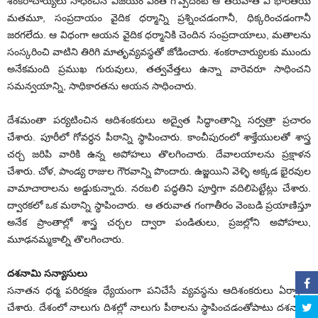
శంకరాచార్యులు సాధించిన విజయం ఎంత గొప్పదంటే ఆ తరువాత ఏ భారతీయ
మతమూ, సంప్రదాయం వైదిక ధర్మాన్ని ప్రశ్నించడంగానీ, ధిక్కరించడంగానీ
జరగలేదు. ఆ విధంగా ఆయన వైదిక ధర్మానికి చెందిన సంప్రదాయాలు, మతాలను
సంస్కరించి వాటిని తిరిగి మాతృవ్యవస్థతో జోడించారు. శంకరాచార్యులకు ముందు
అనేకమంది ప్రముఖ గురువులు, తత్వవేత్తలు ఉన్నా వారెవరూ సాధించని
సమన్వయాన్ని, సాధికారతను ఆయన సాధించారు.
దేశమంతా పర్యటించిన ఆదిశంకరులు అద్వైత సిద్ధాంతాన్ని సర్వత్రా ప్రచారం
చేశారు. పూరీలో గోవర్ధన పీఠాన్ని స్థాపించారు. కాంచీపురంలో శాక్తేయులతో శాస్త్ర
చర్చ జరిపి వారికి ఉన్న అపోహలు తొలగించారు. దేవాలయాలను ప్రక్షాళన
చేశారు. చోళ, పాండ్య రాజుల గౌరవాన్ని పొందారు. ఉజ్జయిని వెళ్ళి అక్కడ భైరవుల
వామాచారాలను అడ్డుకున్నారు. నరబలి పద్ధతిని పూర్తిగా వదిలిపెట్టేట్లు చేశారు.
ద్వారకలో ఒక మఠాన్ని స్థాపించారు. ఆ తరువాత గంగాతీరం వెంబడి ప్రయాణిస్తూ
అనేక ప్రాంతాల్లో శాస్త్ర చర్చల ద్వారా పండితులు, ప్రజల్లోని అపోహలు,
మూఢనమ్మకాల్ని తొలగించారు.
దశనామి సన్యాసులు
సనాతన ధర్మ పరిరక్షణ ధ్యేయంగా పనిచేసే వ్యవస్థను ఆదిశంకరులు ఏర్పాటు
చేశారు. దేశంలో నాలుగు దిశల్లో నాలుగు పీఠాలను స్థాపించడంతోపాటు దశనామి