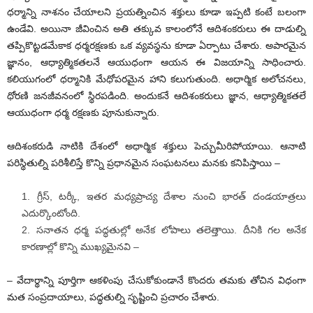
ధర్మాన్ని నాశనం చేయాలని ప్రయత్నించిన శక్తులు కూడా ఇప్పటి కంటే బలంగా
ఉండేవి. అయినా జీవించిన అతి తక్కువ కాలంలోనే ఆదిశంకరులు ఈ దాడుల్ని
తప్పికొట్టడమేకాక ధర్మరక్షణకు ఒక వ్యవస్థను కూడా ఏర్పాటు చేశారు. అపారమైన
జ్ఞానం, ఆధ్యాత్మికతలనే ఆయుధంగా ఆయన ఈ విజయాన్ని సాధించారు.
కలియుగంలో ధర్మానికి మేధోపరమైన హాని కలుగుతుంది. అధార్మిక అలోచనలు,
ధోరణి జనజీవనంలో స్థిరపడింది. అందుకనే ఆదిశంకరులు జ్ఞాన, ఆధ్యాత్మికతలే
ఆయుధంగా ధర్మ రక్షణకు పూనుకున్నారు.
ఆదిశంకరుడి నాటికి దేశంలో అధార్మిక శక్తులు పెచ్చుమీరిపోయాయి. ఆనాటి
పరిస్థితుల్ని పరిశీలిస్తే కొన్ని ప్రధానమైన సంఘటనలు మనకు కనిపిస్తాయి –
గ్రీస్‌, ‌టర్కీ, ఇతర మధ్యప్రాచ్య దేశాల నుంచి భారత్‌ ‌దండయాత్రలు
ఎదుర్కొంటోంది.
సనాతన ధర్మ పద్ధతుల్లో అనేక లోపాలు తలెత్తాయి. దీనికి గల అనేక
కారణాల్లో కొన్ని ముఖ్యమైనవి –
– వేదార్థాన్ని పూర్తిగా ఆకళింపు చేసుకోకుండానే కొందరు తమకు తోచిన విధంగా
మత సంప్రదాయాలు, పద్ధతుల్ని సృష్టించి ప్రచారం చేశారు.