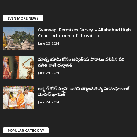
EVEN MORE NEWS
Gyanvapi Permises Survey – Allahabad High
Court informed of threat to...
June 25, 2024
మాతృ భూమి కోసం అద్వితీయ పోరాటం సలిపిన ధీర
వనిత రాణి దుర్గావతి
June 24, 2024
అక్కల్‌ కోట్‌ స్వామి వారిని దర్శించుకున్న సరసంఘచాలక్
మోహన్ భాగవత్
June 24, 2024
POPULAR CATEGORY