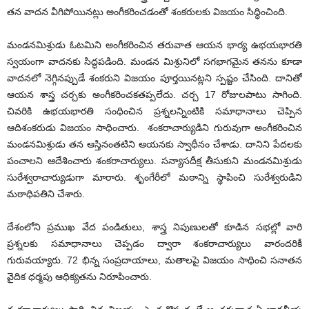
తన వాదన వీగిపోయినట్లు అంగీకరించడంతో శంకరులకు విజయం సిద్ధించింది.
మండనమిశ్రుడు ఓటమిని అంగీకరించిన తరువాత ఆయన భార్య ఉభయభారతి
స్వయంగా వాదనకు సిద్ధపడింది. మండన మిశ్రునిలో సగభాగమైన తనను కూడా
వాదనలో నెగ్గినప్పుడే శంకరుని విజయం పూర్తయినట్లని స్పష్టం చేసింది. దానితో
ఆయన శాస్త్ర చర్చకు అంగీకరించకతప్పలేదు. చర్చ 17 రోజులపాటు సాగింది.
చివరికి ఉభయభారతి సంధించిన ప్రశ్నలన్నింటికి సమాధానాలు చెప్పిన
ఆదిశంకరుడు విజయం సాధించారు. శంకరాచార్యుడిని గురువుగా అంగీకరించిన
మండనమిశ్రుడు తన ఆస్తినంతటిని ఆయనకు స్వాధీనం చేశాడు. దానిని పేదలకు
పంచాలని ఆదేశించారు శంకరాచార్యులు. సన్యాసదీక్ష తీసుకుని మండనమిశ్రుడు
సురేశ్వరాచార్యుడుగా మారారు. శృంగేరీలో మఠాన్ని స్థాపించి సురేశ్వరుడిని
మఠాధిపతిని చేశారు.
దేశంలోని ప్రముఖ వేద పండితులు, శాస్త్ర నిపుణులతో కూడిన సభల్లో వారి
ప్రశ్నలకు సమాధానాలు చెప్పడం ద్వారా శంకరాచార్యులు వారందరికీ
గురువయ్యారు. 72 భిన్న సంప్రదాయాలు, మతాలపై విజయం సాధించి సనాతన
వైదిక ధర్మపు ఆధిక్యతను నిరూపించారు.