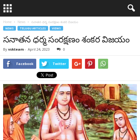
Home
News
సనాతన ధర్మ సంరక్షణం శంకర విజయం
NEWS
TELUGU ARTICLES
VIEWS
సనాతన ధర్మ సంరక్షణం శంకర విజయం
By
vskteam
-
April 24, 2023
0
Facebook
Twitter