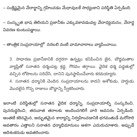
– సంక్లిష్టమైన వేదార్థాన్ని గ్రహించడం మేధావులకే సాధ్యంకాని పరిస్థితి ఏర్పడింది.
– సంస్కృత భాష తెలియని ప్రజానీకం ఎక్కువకావడంవల్ల వేదాధ్యయనం, వేదార్థ
వివరణ కుంటుపడ్డాయి.
– తాంత్రిక సంప్రదాయాల్లో నరబలి వంటి వామాచారాలు వ్యాపించాయి.
సాధారణ ప్రజానీకానికి దగ్గరగా ఉన్నట్లు కనిపించిన జైన, బౌద్ధమతాల
వ్యాప్తితో సనాతన ధర్మంపట్ల శ్రద్ధ, గౌరవం తగ్గాయి. వైదిక ధర్మ పద్ధతుల్లో
వచ్చిన లోపాలను సరిచేసి, దానిని పునస్థాపించేవారు కరవయ్యారు.
సనాతన ధర్మానికి చెందిన సంప్రదాయాలను కాదని అశోకుడు, హర్షుడు
మొదలైన గొప్ప రాజులు బౌద్ధాన్ని స్వీకరించారు.
ఇలాంటి పరిస్థితుల్లో సనాతన వైదిక ధర్మాన్ని, సంప్రదాయాల్ని సంస్కరించి,
పునరుద్ధరించి, తరువాత తరాలకు అందించగలిగే వారి అవసరం ఏర్పడింది.
అంతటి కఠినమైన, అద్భుతమైన కార్యాన్ని నిర్వహించడానికి భగవంతుడే మరోసారి
అవతారం ఎత్తాలని సనాతన ధర్మాభిమానులు ఆశగా ఎదురుచూశారు. అప్పుడే
ఆదిశంకరుడు అవతరించారు.