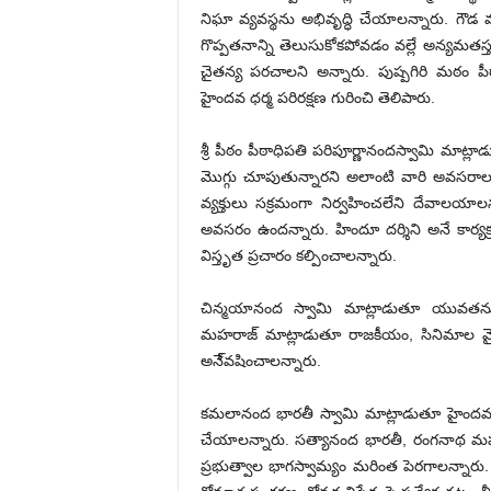
నిఘా వ్యవస్థను అభివృద్ధి చేయాలన్నారు. గ
గొప్పతనాన్ని తెలుసుకోకపోవడం వల్లే అన్యమతస్
చైతన్య పరచాలని అన్నారు. పుష్పగిరి మఠం 
హైందవ ధర్మ పరిరక్షణ గురించి తెలిపారు.
శ్రీ పీఠం పీఠాధిపతి పరిపూర్ణానందస్వామి మ
మొగ్గు చూపుతున్నారని అలాంటి వారి అవసరాలు త
వ్యక్తులు సక్రమంగా నిర్వహించలేని దేవాలయాల
అవసరం ఉందన్నారు. హిందూ దర్శిని అనే కార్యక
విస్తృత ప్రచారం కల్పించాలన్నారు.
చిన్మయానంద స్వామి మాట్లాడుతూ యువతను హైం
మహరాజ్ మాట్లాడుతూ రాజకీయం, సినిమాల వైపు
అనే్వషించాలన్నారు.
కమలానంద భారతీ స్వామి మాట్లాడుతూ హైందవ ఆ
చేయాలన్నారు. సత్యానంద భారతీ, రంగనాథ మహాదే
ప్రభుత్వాల భాగస్వామ్యం మరింత పెరగాలన్నారు