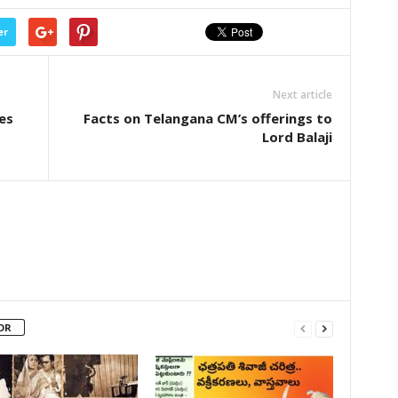
er
Next article
es
Facts on Telangana CM’s offerings to
Lord Balaji
OR