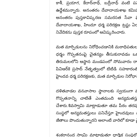
కాశీ, ప్రయాగ, కేదార్‌నాథ్, బద్రీనాధ్ వంటి పవ
ఉద్దేశమన్నారు. అనంతరం దేవాదాయశాఖ కమిషన
అనంతరం పుస్తకావిష్కరణ సమరసత సేవా ఫౌం
దేవాదాయశాఖ, హిందూ ధర్మ పరిరక్షణ ట్రస్టు ఏర
నివేదికను పుస్తక రూపంలో ఆవిష్కరించారు.
మత మార్పిడులను నిరోధించడానికి మఠాధిపతులు,
ధర్మం గొప్పతనంపై చైతన్యం తీసుకురావడం ఒక్
తిరుమలలోని ఆస్థాన మండపంలో సోమవారం రాష్ట్
పివిఆర్‌కె ప్రసాద్ నేతృత్వంలో టిటిడి సహకార
హైందవ ధర్మ పరిరక్షణకు, మత మార్పిడుల నిరోధానికి
దళితవాడల వనవాసాల స్థానాలకు స్వయంగా మఠ, ప
గొప్పతనాన్ని చాటితే ఎంతమంది అన్యమతస్త
చేశారు.శివస్వామి మాట్లాడుతూ తమ పీఠం తరపు
సంస్థలో అన్యమతస్తులు పనిచేస్తూ హైందవులు స్
జీతాలు పొందుతున్నారని అలాంటి వారిలో కూడా 
శంకరానంద స్వామి మాట్లాడుతూ ధార్మిక సంస్థల