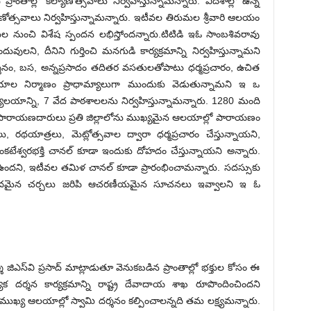
ాంతాల్లో కల్యాణోత్సవాలు నిర్వహిస్తున్నామన్నారు. విదేశాల్లో ఉన్న
్యాణోత్సవాలు నిర్వహిస్తున్నామన్నారు. ఇటీవల తిరుమల శ్రీవారి ఆలయం
క్తుల నుంచి విశేష స్పందన లభిస్తోందన్నారు.టిటిడి ఇఓ సాంబశివరావు
ువులని, దీనిని గుర్తించి మనగుడి కార్యక్రమాన్ని నిర్వహిస్తున్నామని
లకు దర్శనం, బస, అన్నప్రసాదం తదితర వసతులతోపాటు ధర్మప్రచారం, ఉచిత
 ఆలయాల నిర్మాణం ప్రాధామ్యాలుగా ముందుకు వెడుతున్నామని ఇ ఒ
్యాలయాన్ని, 7 వేద పాఠశాలలను నిర్వహిస్తున్నామన్నారు. 1280 మంది
పారాయణదారులు ప్రతి జిల్లాలోను ముఖ్యమైన ఆలయాల్లో పారాయణం
భజనలు, రథయాత్రలు, మెట్లోత్సవాల ద్వారా ధర్మప్రచారం చేస్తున్నాయని,
ీ వేంకటేశ్వరభక్తి చానల్ కూడా ఇందుకు దోహదం చేస్తున్నాయని అన్నారు.
లో ఉందని, ఇటీవల తమిళ చానల్ కూడా ప్రారంభించామన్నారు. సదస్సుకు
లప్రదమైన చర్చలు జరిపి ఆచరణీయమైన సూచనలు ఇవ్వాలని ఇ ఓ
ి జిఎస్‌వి ప్రసాద్ మాట్లాడుతూ వెనుకబడిన ప్రాంతాల్లో భక్తుల కోసం ఈ
ేక దర్శన కార్యక్రమాన్ని రాష్ట్ర దేవాదాయ శాఖ రూపొందించిందని
 ముఖ్య ఆలయాల్లో స్వామి దర్శనం కల్పించాలన్నది తమ లక్ష్యమన్నారు.