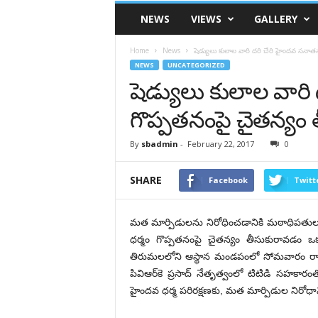
VSK
NEWS
VIEWS
GALLERY
Telangana
Home
News
షెడ్యులు కులాల వారి దరి చేరి హైందవ సనాతన
NEWS
UNCATEGORIZED
షెడ్యులు కులాల వారి
గొప్పతనంపై చైతన్యం 
By
sbadmin
-
February 22, 2017
0
SHARE
Facebook
Twitt
మత మార్పిడులను నిరోధించడానికి మఠాధిపతులు,
ధర్మం గొప్పతనంపై చైతన్యం తీసుకురావడం ఒక్
తిరుమలలోని ఆస్థాన మండపంలో సోమవారం రాష్ట్
పివిఆర్‌కె ప్రసాద్ నేతృత్వంలో టిటిడి సహకార
హైందవ ధర్మ పరిరక్షణకు, మత మార్పిడుల నిరోధానికి