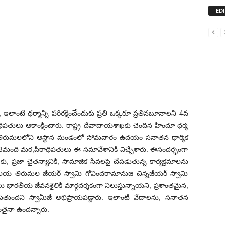
ED
ాంటి ధర్మాన్ని పరిరక్షించేందుకు ప్రతి ఒక్కరూ ప్రతినబూనాలని 4వ
పతులు ఆకాంక్షించారు. రాష్ట్ర దేవాదాయశాఖకు చెందిన హిందూ ధర్మ
రంతో తిరుమలలోని ఆస్థాన మండంలో సోమవారం ఉదయం సనాతన ధార్మిక
 63మంది మఠ,పీఠాధిపతులు ఈ సమావేశానికి విచ్చేశారు. ఈసందర్భంగా
ు, ప్రజా చైతన్యానికి, సామాజిక సేవలపై చేపడుతున్న కార్యక్రమాలను
 ఆలయ తిరుమల జీయర్ స్వామి గోవిందరామానుజ చిన్నజీయర్ స్వామి
భారతీయ జీవనశైలికి మార్గదర్శకంగా నిలుస్తున్నాయని, ప్రశాంతమైన,
తుందని స్వామీజీ అభిప్రాయపడ్డారు. ఇలాంటి వేదాలను, సనాతన
ంతైనా ఉందన్నారు.