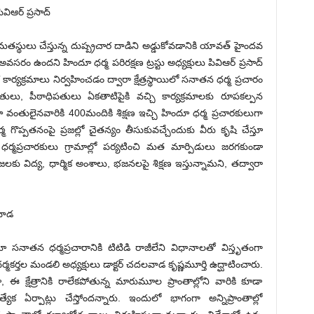
విఆర్ ప్రసాద్
్థులు చేస్తున్న దుష్ప్రచార దాడిని అడ్డుకోవడానికి యావత్ హైందవ
రం ఉందని హిందూ ధర్మ పరిరక్షణ ట్రస్టు అధ్యక్షులు పివిఆర్ ప్రసాద్
కార్యక్రమాలు నిర్వహించడం ద్వారా క్షేత్రస్థాయిలో సనాతన ధర్మ ప్రచారం
ులు, పీఠాధిపతులు ఏకతాటిపైకి వచ్చి కార్యక్రమాలకు రూపకల్పన
హ వంతులైనవారికి 400మందికి శిక్షణ ఇచ్చి హిందూ ధర్మ ప్రచారకులుగా
్మ గొప్పతనంపై ప్రజల్లో చైతన్యం తీసుకువచ్చేందుకు వీరు కృషి చేస్తూ
 ధర్మప్రచారకులు గ్రామాల్లో పర్యటించి మత మార్పిడులు జరగకుండా
్రజలకు విద్య, ధార్మిక అంశాలు, భజనలపై శిక్షణ ఇస్తున్నామని, తద్వారా
వాడ
తూ సనాతన ధర్మప్రచారానికి టిటిడి రాజీలేని విధానాలతో విస్తృతంగా
 ధర్మకర్తల మండలి అధ్యక్షులు డాక్టర్ చదలవాడ కృష్ణమూర్తి ఉద్ఘాటించారు.
ుండా, ఈ క్షేత్రానికి రాలేకపోతున్న మారుమూల ప్రాంతాల్లోని వారికి కూడా
్యేక ఏర్పాట్లు చేస్తోందన్నారు. ఇందులో భాగంగా అన్నిప్రాంతాల్లో