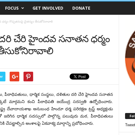
FOCUS
GET INVOLVED
DONATE
 ధర్మం గొప్పతనంపై చైతన్యం తీసుకోనిరావాలి
 దరి చేరి హైందవ సనాతన ధర్మం
తీసుకోనిరావాలి
er
 పీఠాధిపతులు, ధార్మిక సంస్థలు, దళితుల దరి చేరి హైందవ సనాతన
కటే మార్గమని కంచి పీఠాధిపతి జయేంద్ర సరస్వతి ఉద్బోధించారు.
ర దేవాదాయశాఖ అనుబంధ హిందూ ధర్మ పరిరక్షణ ట్రస్ట్ అధ్యక్షుడు
Fol
ంతో జరిగిన ధార్మిక సదస్సులో పాల్గొన్న పలువురు మఠ, పీఠాధిపతులు
 చేపట్టాల్సిన అంశాలపై ఏకవాక్య మార్గాన్ని ప్రబోధించారు.
Twee