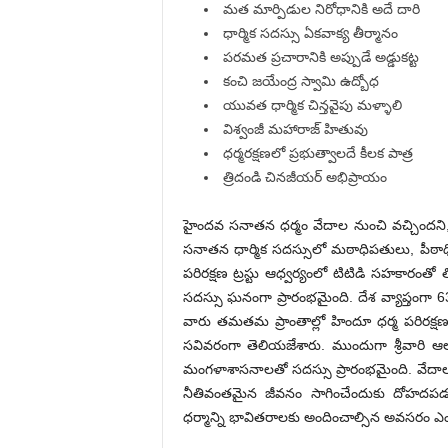
మత మార్పిడుల నిరోధానికి అదే దారి
ధార్మిక సదస్సు ఏకవాక్య తీర్మానం
పరమత ప్రచారానికి అప్పుడే అడ్డుకట్ట
కంచి జయేంద్ర స్వామి ఉద్బోధ
యువత ధార్మిక చిన్తవైపు మళ్ళాలి
విశ్వంజీ మహారాజ్ హితువు
ధర్మరక్షణలో ప్రభుత్వాలదే కీలక పాత్ర
త్రిదండి చినజీయర్ అభిప్రాయం
హైందవ సనాతన ధర్మం వేదాల నుంచి వచ్చిందని, ఇల
సనాతన ధార్మిక సదస్సులో మఠాధిపతులు, పీఠాధి
పరిరక్షణ ట్రస్టు ఆధ్వర్యంలో టిటిడి సహకా
సదస్సు ఘనంగా ప్రారంభమైంది. దేశ వ్యాప్తంగా
వారు తమతమ ప్రాంతాల్లో హిందూ ధర్మ పరిరక్షణక
సవివరంగా తెలియజేశారు. ముందుగా శ్రీవారి
మంగళాశాసనాలతో సదస్సు ప్రారంభమైంది. వేదాలు 
నీతివంతమైన జీవనం సాగించేందుకు దోహదపడు
ధర్మాన్ని భావితరాలకు అందించాల్సిన అవసరం ఎ