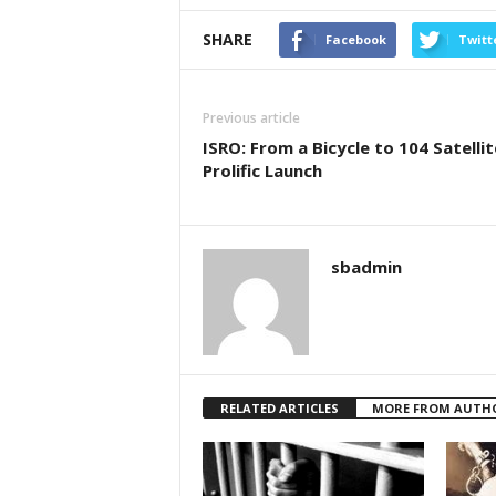
SHARE
Facebook
Twitt
Previous article
ISRO: From a Bicycle to 104 Satellit
Prolific Launch
sbadmin
RELATED ARTICLES
MORE FROM AUTH