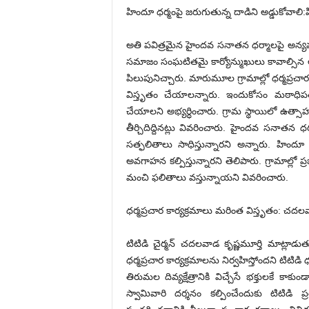
హిందూ ధర్మంపై జరుగుతున్న దాడిని అడ్డుకోవాలి:పి
అతి పవిత్రమైన హైందవ సనాతన ధర్మాలపై అన్యమతస
సమాజం సంఘటితమై కార్యోన్ముఖులు కావాల్సిన అవస
పిలుపునిచ్చారు. మారుమూల గ్రామాల్లో ధర్మప్రచార 
విస్తృతం చేయాలన్నారు. ఇందుకోసం మఠాధిపత
చేయాలని అభ్యర్ధించారు. గ్రామ స్థాయిలో ఉత్సా
తీర్చిదిద్దినట్లు వివరించారు. హైందవ సనాతన ధర
సత్ఫలితాలు సాధిస్తున్నారని అన్నారు. హిందూ
అవగాహన కల్పిస్తున్నారని తెలిపారు. గ్రామాల్లో ప
మంచి ఫలితాలు వస్తున్నాయని వివరించారు.
ధర్మప్రచార కార్యక్రమాలు మరింత విస్తృతం: చదల
టిటిడి చైర్మన్ చదలవాడ కృష్ణమూర్తి మాట్లాడు
ధర్మప్రచార కార్యక్రమాలను నిర్వహిస్తోందని టిటిడి
తిరుమల దివ్యక్షేత్రానికి విచ్చేసే భక్తులకే కాక
స్వామివారి దర్శనం కల్పించేందుకు టిటిడి ప్రత