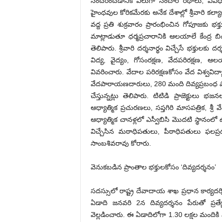
సంచరించడానికి వీలుగా సంచార రథాలు, వివిధ ప్ర
హైంధవుల కోరికమేరకు అనేక దేశాల్లో శ్రీవారి కల
వద్ద ప్రతి శుక్రవారం ప్రారంభించిన గోపూజకు భ
మాట్లాడుతూ ధర్మప్రచారానికి ఆలయాలే కేంద్ర బింద
తెలిపారు. శ్రీవారి దర్శనార్థం విచ్చేసే భక్తు
విద్య, వైద్యం, గోసంరక్షణ, వేదపరిరక్షణ,
వివరించారు. వేదాల పరిరక్షణకోసం వేద విశ్వవిద
వేదపారాయణదారులు, 280 మంది దివ్యప్రబంధ 
చేస్తున్నట్లు తెలిపారు. టిటిడి ప్రాజెక్టులు 
ఆధ్యాత్మిక ప్రచురణలు, సప్తగిరి మాసపత్రిక, శ్ర
ఆధ్యాత్మిక చానళ్లలో ఎస్వీబిసి మొదటి స్థానం
విచ్చేసిన మఠాధిపతులు, పీఠాధిపతులు ఫ
సాంబశివరావు కోరారు.
వెనుకబడిన ప్రాంతాల భక్తులకోసం ‘దివ్యదర్శనం’
సదస్సులో రాష్ట్ర దేవాదాయ శాఖ ప్రధాన కార్యదర్శ
ఏడాది జనవరి 2న దివ్యదర్శనం పేరుతో ప్రత్య
వెల్లడించారు. ఈ ఏడాదిలోగా 1.30 లక్షల మందికి