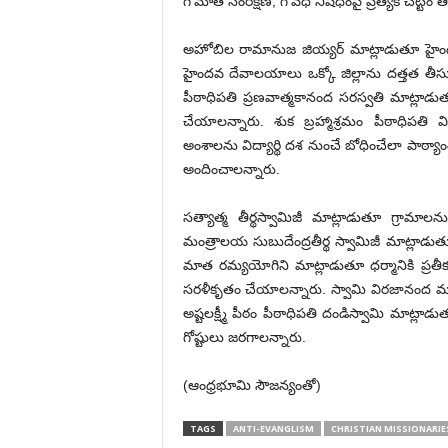
గోమాత సంరక్షణ, గోవధ నిషేధంపై ప్రత్యేక చట్టం 
అహోబిల రామానుజ జియ్యర్ మాట్లాడుతూ హైంధవ 
హైందవ దేవాలయాలు ఒక్కో జిల్లాను దత్తత తీసుకున
పీఠాధిపతి ప్రణవాత్మకానంద సరస్వతి మాట్లాడ
చేయాలన్నారు. శుక బ్రహ్మాశ్రమం పీఠాధిపతి
అంశాలను విద్యార్థి దశ నుంచే బోధించేలా పాఠ్య
అందించాలన్నారు.
సత్యాత్మ తీర్థస్వామిజీ మాట్లాడుతూ గ్రామా
మంత్రాలయ సుబుదేంద్రతీర్థ స్వామిజీ మాట్లాడుత
మాత రమ్యయోగిని మాట్లాడుతూ ధర్మానికి ప్రత
సరళీకృతం చేయాలన్నారు. స్వామి విరజానంద మాట
అష్టలక్ష్మీ పీఠం పీఠాధిపతి దండిస్వామి మాట్
గోష్టులు జరగాలన్నారు.
(ఆంధ్రభూమి సౌజన్యంతో)
TAGS
ANTI-EVANGLISM
CHRISTIAN MISSIONARIE