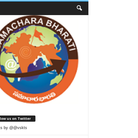
low us on Twitter
ts by @@vskts