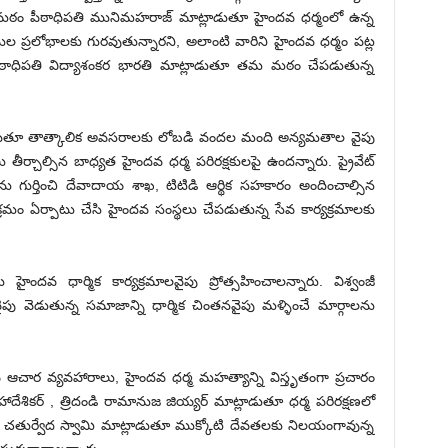
ౌడ మఠం పీఠాధిపతి మునిమహరాజ్ మాట్లాడుతూ హైందవ ధర్మంలో ఉన్న
తుల ప్రలోభాలకు గురవుతున్నారని, అలాంటి వారిని హైందవ ధర్మం పట్ల
పీఠాధిపతి విద్యాశంకర భారతి మాట్లాడుతూ తమ మఠం చేపడుతున్న
ాట్లాడుతూ తాత్కాలిక అవసరాలకు లోబడి వందల మంది అన్యమతాల వైపు
ీర్చాల్సిన బాధ్యత హైందవ ధర్మ పరిరక్షకులపై ఉందన్నారు. ప్రైవేట్
ను గుర్తించి దేవాదాయ శాఖ, టిటిడి ఆర్థిక సహకారం అందించాల్సిన
్రమం ఏర్పాటు చేసి హైందవ సంస్థలు చేపడుతున్న సేవ కార్యక్రమాలకు
దవ ధార్మిక కార్యక్రమాలవైపు ప్రోత్సహించాలన్నారు. విశ్వంజీ
 వెడుతున్న సమాజాన్ని ధార్మిక చింతనవైపు మళ్ళించే మార్గాలను
చార వ్యవహారాలు, హైందవ ధర్మ మహత్యాన్ని విస్తృతంగా ప్రచారం
శికర్ , త్రిదండి రామానుజ జియ్యర్ మాట్లాడుతూ ధర్మ పరిరక్షణలో
. చతుర్వేద స్వామి మాట్లాడుతూ ముక్కోటి దేవతలకు నిలయంగావున్న