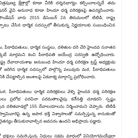
ిత్రపుణ్య క్షేత్రాల్లో కూడా వీరికి దర్శనభాగ్యం కల్పించాలన్నదే తమ
ర్ వైవి అనురాధ కూడా హిందూ ధర్మ పరిరక్షణపై ఉపన్యసించారు.
డేషన్ వారు 2015 డిసెంబర్ 2న తిరుమలలో టిటిడి, రాష్ట్ర
్పాటు చేసిన ధార్మిక సదస్సులో తీసుకున్న నిర్ణయాలకు సంబంధించిన
 పీఠాధిపతులు, ధార్మిక సంస్థలు, దళితుల దరి చేరి హైందవ సనాతన
కటే మార్గమని కంచి పీఠాధిపతి జయేంద్ర సరస్వతి ఉద్బోధించారు.
ర దేవాదాయశాఖ అనుబంధ హిందూ ధర్మ పరిరక్షణ ట్రస్ట్ అధ్యక్షుడు
ంతో జరిగిన ధార్మిక సదస్సులో పాల్గొన్న పలువురు మఠ, పీఠాధిపతులు
 చేపట్టాల్సిన అంశాలపై ఏకవాక్య మార్గాన్ని ప్రబోధించారు.
ీఠాధిపతులు ధార్మిక పరిరక్షకులు వెళ్ళి హైందవ ధర్మ పరిరక్షణ
ులు ప్రలోభ పరచినా పరమతాలవైపు కనె్నత్తి చూడరని స్పష్టం
న దళితవాడల్లో 155 దేవాలయాలను నిర్మించామని చెప్పారు. టిటిడి
వామివారిపై ఉన్న అపార భక్తి విశ్వాసాలతో సమర్పిస్తున్న కానుకలతో
చైతన్యం తీసుకురావాల్సిన అవసరం ఉందని అభిప్రాయ పడ్డారు.
ో భక్తులు సమర్పిస్తున్న నిధులు సక్రమ మార్గంలో వినియోగమయ్యేలా