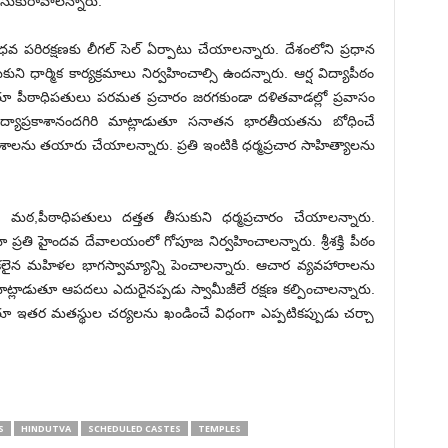
తీసుకురావాలన్నారు.
పరిరక్షణకు లీగల్ సెల్ ఏర్పాటు చేయాలన్నారు. దేశంలోని ప్రధాన
ి ధార్మిక కార్యక్రమాలు నిర్వహించాల్సి ఉందన్నారు. ఆర్ష విద్యాపీఠం
ుతూ పీఠాధిపతులు పరమత ప్రచారం జరగకుండా దళితవాడల్లో ప్రవాసం
 విద్యాప్రకాశానందగిరి మాట్లాడుతూ సనాతన భారతీయతను బోధించే
ాంశాలను తయారు చేయాలన్నారు. ప్రతి ఇంటికి ధర్మప్రచార సాహిత్యాలను
లను మఠ,పీఠాధిపతులు దత్తత తీసుకుని ధర్మప్రచారం చేయాలన్నారు.
ూ ప్రతి హైందవ దేవాలయంలో గోపూజ నిర్వహించాలన్నారు. శ్రీశక్తి పీఠం
ీకలైన మహిళల భాగస్వామ్యాన్ని పెంచాలన్నారు. ఆచార వ్యవహారాలను
్లాడుతూ ఆపదలు ఎదురైనప్పడు స్వామీజీలే రక్షణ కల్పించాలన్నారు.
లాడుతూ ఇతర మతస్థుల చర్యలను ఖండించే విధంగా ఎప్పటికప్పుడు చర్చా
S
HINDUTVA
SCHEDULED CASTES
TEMPLES