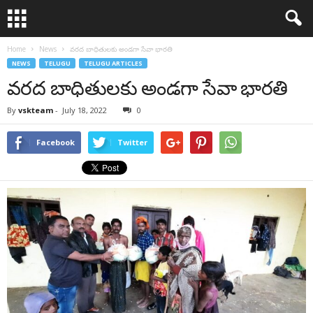
Home
News
వ‌ర‌ద బాధితుల‌కు అండ‌గా సేవా భార‌తి
NEWS
TELUGU
TELUGU ARTICLES
వ‌ర‌ద బాధితుల‌కు అండ‌గా సేవా భార‌తి
By
vskteam
-
July 18, 2022
0
Facebook
Twitter