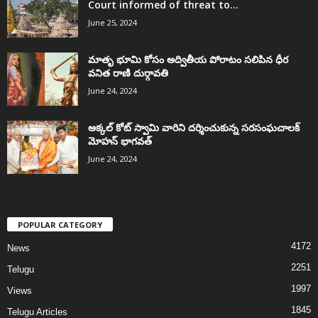
Court informed of threat to...
June 25, 2024
మాతృ భూమి కోసం అద్వితీయ పోరాటం సలిపిన ధీర
వనిత రాణి దుర్గావతి
June 24, 2024
అక్కల్‌ కోట్‌ స్వామి వారిని దర్శించుకున్న సరసంఘచాలక్
మోహన్ భాగవత్
June 24, 2024
POPULAR CATEGORY
4172
News
2251
Telugu
1997
Views
1845
Telugu Articles