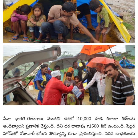
సేవా భారతి-తెలంగాణ మొదటి దశలో 10,000 పొడి కిరాణా కిట్‌లను
అందివ్వాల‌ని ప్ర‌ణాళిక చేస్తుంది. దీని ధర దాదాపు ₹1500 కిట్ ఉంటుంది. షెల్టర్
హోమ్‌తో రోజువారీ భోజన సౌకర్యాన్ని కూడా ప్రారంభిస్తుంది. వ‌ర‌ద బాధితుల‌కు