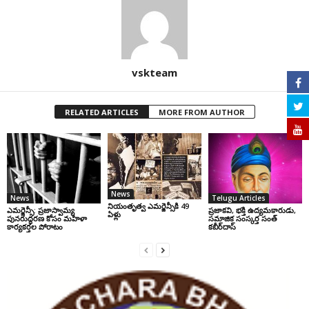
vskteam
RELATED ARTICLES
MORE FROM AUTHOR
News
News
Telugu Articles
నియంతృత్వ ఎమర్జెన్సీకి 49
ఎమర్జెన్సీ: ప్రజాస్వామ్య
ప్రజాకవి, భక్తి ఉద్యమకారుడు,
ఏళ్లు
పునరుద్ధరణ కోసం మహిళా
సమాజిక సంస్కర్త సంత్‌
కార్యకర్తల పోరాటం
కబీర్‌దాస్‌