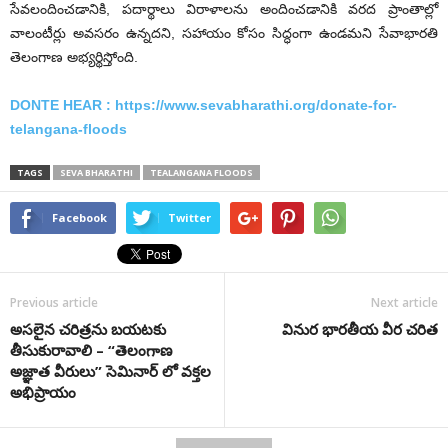
సేవ‌లందించ‌డానికి, పదార్థాలు విరాళాలను అందించడానికి వ‌ర‌ద ప్రాంతాల్లో
వాలంటీర్లు అవసరం ఉన్న‌ద‌ని, సహాయం కోసం సిద్ధంగా ఉండమని సేవాభార‌తి
తెలంగాణ అభ్యర్థిస్తోంది.
DONTE HEAR :
https://www.sevabharathi.org/donate-for-
telangana-floods
TAGS
SEVA BHARATHI
TEALANGANA FLOODS
Facebook
Twitter
Previous article
Next article
అస‌లైన చ‌రిత్ర‌ను బ‌య‌ట‌కు
వినుర భారతీయ వీర చరిత
తీసుకురావాలి – “తెలంగాణ
అజ్ఞాత వీరులు” సెమినార్ లో వ‌క్త‌ల
అభిప్రాయం