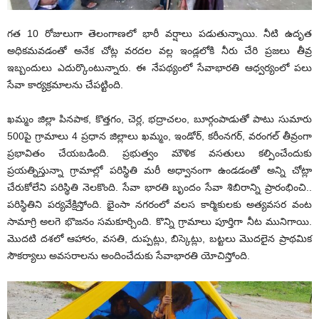
గ‌త 10 రోజులుగా తెలంగాణ‌లో భారీ వ‌ర్షాలు ప‌డుతున్నాయి. నీటి ఉదృత
అధికమ‌వ‌డంతో అనేక చోట్ల వ‌ర‌ద‌ల వ‌ల్ల ఇండ్ల‌లోకి నీరు చేరి ప్ర‌జ‌లు తీవ్ర
ఇబ్బందులు ఎదుర్కొంటున్నారు. ఈ నేప‌థ్యంలో సేవాభార‌తి ఆధ్వ‌ర్యంలో ప‌లు
సేవా కార్య‌క్ర‌మాల‌ను చేప‌ట్టింది.
ఖ‌మ్మం జిల్లా పినపాక, కొత్తగం, చెర్ల, భద్రాచలం, బూర్గంపాడుతో పాటు సుమారు
500పై గ్రామాలు 4 ప్రధాన జిల్లాలు ఖమ్మం, ఇండోర్, కరీంనగర్, వరంగల్ తీవ్రంగా
ప్రభావితం చేయబడింది. ప్రభుత్వం మౌళిక వసతులు కల్పించేందుకు
ప్రయత్నిస్తున్నా గ్రామాల్లో పరిస్థితి మరీ అధ్వానంగా ఉండడంతో అన్ని చోట్లా
చేరుకోలేని పరిస్థితి నెలకొంది. సేవా భారతి బృందం సేవా శిబిరాన్ని ప్రారంభించి..
పరిస్థితిని పర్యవేక్షిస్తోంది. భైంసా నగరంలో వలస కార్మికులకు అత్యవసర వంట
సామాగ్రి అలగె భొజనం సమకూర్చింది. కొన్ని గ్రామాలు పూర్తిగా నీట మునిగాయి.
మొదటి దశలో ఆహారం, వసతి, దుప్పట్లు, బిస్కెట్లు, బట్టలు మొదలైన ప్రాథమిక
సౌకర్యాలు అవస‌రాల‌ను అందించేదుకు సేవాభార‌తి యోచిస్తోంది.