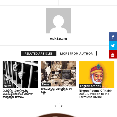
vskteam
RELATED ARTICLES
MORE FROM AUTHOR
News
News
English Articles
నియంతృత్వ ఎమర్జెన్సీకి 49
ఎమర్జెన్సీ: ప్రజాస్వామ్య
Nirgun Poems Of Kabir
ఏళ్లు
పునరుద్ధరణ కోసం మహిళా
Das… Devotion to the
కార్యకర్తల పోరాటం
Formless Divine