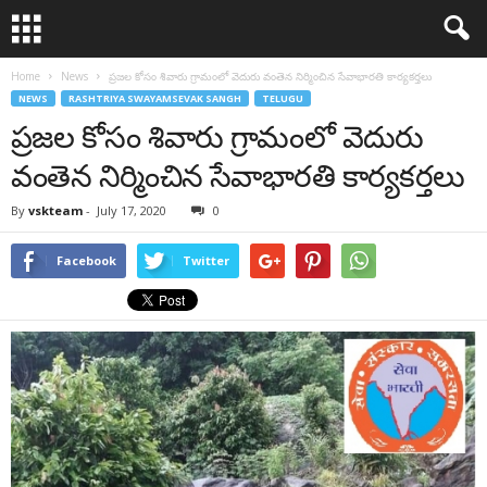
Home
News
ప్రజల కోసం శివారు గ్రామంలో వెదురు వంతెన నిర్మించిన సేవాభారతి కార్యకర్తలు
NEWS
RASHTRIYA SWAYAMSEVAK SANGH
TELUGU
ప్రజల కోసం శివారు గ్రామంలో వెదురు
వంతెన నిర్మించిన సేవాభారతి కార్యకర్తలు
By
vskteam
-
July 17, 2020
0
Facebook
Twitter