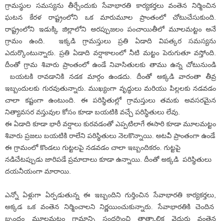
గ్రామస్థుల సమస్యను తీర్చేందుకు సేవాభారతి కార్యకర్తలు వంతెన నిర్మించిన
ఘటన కేరళ రాష్ట్రంలోని ఒక మారుమూల ప్రాంతంలో చోటుచేసుకుంది.
రాష్ట్రంలోని ఇడుక్కి జిల్లాలోని అరప్పుజలం పంచాయితీలో మూలమట్టం అనే
గ్రామం ఉంది. ఇక్కడి గ్రామస్తులు ప్రతి ఏడాది విపత్కర సమస్యను
ఎదుర్కొంటున్నారు. ప్రతి ఏడాది వర్షాకాలంలో నీటి మట్టం పెరుగుతూ వస్తోంది.
దీంతో గ్రామ శివారు ప్రాంతంలో ఉండే నివాసితులకు తాము ఉన్న చోటునుండి
బయటకి రావడానికి నడక మార్గం ఉండదు. దీంతో అక్కడి వారంతా తీవ్ర
ఇబ్బందులకు గురవుతున్నారు. ముఖ్యంగా వృద్ధులు మరియు పిల్లలకు నడవడం
చాలా కష్టంగా ఉంటుంది. ఈ పరిస్థితుల్లో గ్రామస్తులు తమకు అవసరమైన
నిత్యావసర వస్తువుల కోసం కూడా బయటికి వచ్చే పరిస్థితులు లేవు.
ఈ ఏడాది కూడా భారీ వర్షాలు కురవడంతో ఎప్పటిలాగే ఈసారి కూడా మూలమట్టం
శివారు ప్రజలు బయటికి రాలేని పరిస్థితులు నెలకొన్నాయి. అటవీ ప్రాంతంగా ఉండే
ఈ గ్రామంలో కొండలు గుట్టలపై నడవడం చాలా ఇబ్బందికరం. గుట్టపై
నడిచేటప్పుడు జారిపడే ప్రమాదాలు కూడా ఉన్నాయి. దీంతో అక్కడి పరిస్థితులు
దయనీయంగా మారాయి.
ఎన్నో ఏళ్లుగా ఏర్పడుతున్న ఈ ఇబ్బందిని గుర్తించిన సేవాభారతి కార్యకర్తలు,
అక్కడ ఒక వంతెన నిర్మించాలని నిర్ణయించుకున్నారు. సేవాభారతికి చెందిన
బృందం మూలమట్టం గ్రామాన్ని సందర్శించి తాత్కాలిక వెదురు వంతెన