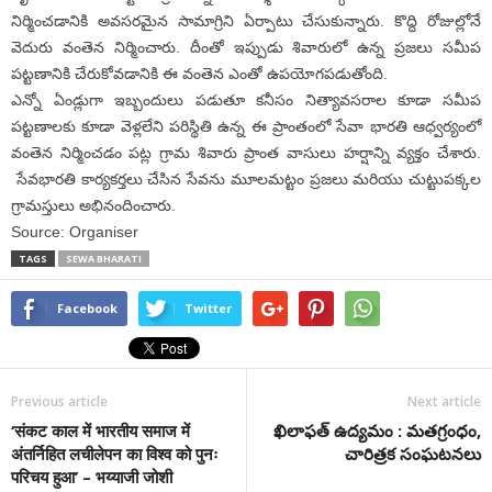
నిర్మించడానికి అవసరమైన సామాగ్రిని ఏర్పాటు చేసుకున్నారు. కొద్ది రోజుల్లోనే
వెదురు వంతెన నిర్మించారు. దీంతో ఇప్పుడు శివారులో ఉన్న ప్రజలు సమీప
పట్టణానికి చేరుకోవడానికి ఈ వంతెన ఎంతో ఉపయోగపడుతోంది.
ఎన్నో ఏండ్లుగా ఇబ్బందులు పడుతూ కనీసం నిత్యావసరాల కూడా సమీప
పట్టణాలకు కూడా వెళ్లలేని పరిస్థితి ఉన్న ఈ ప్రాంతంలో సేవా భారతి ఆధ్వర్యంలో
వంతెన నిర్మించడం పట్ల గ్రామ శివారు ప్రాంత వాసులు హర్షాన్ని వ్యక్తం చేశారు.
సేవభారతి కార్యకర్తలు చేసిన సేవను మూలమట్టం ప్రజలు మరియు చుట్టుపక్కల
గ్రామస్తులు అభినందించారు.
Source: Organiser
TAGS
SEWA BHARATI
Facebook
Twitter
Previous article
Next article
‘संकट काल में भारतीय समाज में
ఖిలాఫత్ ఉద్యమం : మతగ్రంధం,
अंतर्निहित लचीलेपन का विश्व को पुनः
చారిత్రక సంఘటనలు
परिचय हुआ’ – भय्याजी जोशी