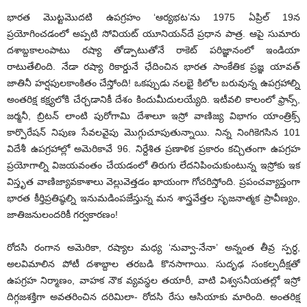
భారత మొట్టమొదటి ఉపగ్రహం ‘ఆర్యభట’ను 1975 ఏప్రిల్‌ 19న
ప్రయోగించడంలో అప్పటి సోవియట్‌ యూనియన్‌దే ప్రధాన పాత్ర. ఆపై సుమారు
దశాబ్దకాలంపాటు రష్యా తోడ్పాటుతోనే రాకెట్‌ పరిజ్ఞానంలో ఇండియా
రాటుతేలింది. నేడా రష్యా రికార్డునే ఛేదించిన భారత సాంకేతిక ప్రజ్ఞ యావత్‌
జాతినీ హర్షపులకాంకితం చేస్తోంది! ఒకప్పుడు నలభై కిలోల బరువున్న ఉపగ్రహాల్ని
అంతరిక్ష కక్ష్యలోకి చేర్చడానికీ దేశం కిందుమీదులయ్యేది. ఇటీవలి కాలంలో ఫ్రాన్స్‌,
జర్మనీ, బ్రిటన్‌ లాంటి పురోగామి దేశాలూ ఇస్రో వాణిజ్య విభాగం యాంత్రిక్స్‌
కార్పొరేషన్‌ నిపుణ సేవలవైపు మొగ్గుచూపుతున్నాయి. నిన్న నింగికెగసిన 101
విదేశీ ఉపగ్రహాల్లో అమెరికావే 96. నిర్దేశిత ప్రణాళిక ప్రకారం కచ్చితంగా ఉపగ్రహ
ప్రయోగాల్ని విజయవంతం చేయడంలో తిరుగు లేదనిపించుకుంటున్న ఇస్రోకు ఇక
విస్తృత వాణిజ్యావకాశాలు వెల్లువెత్తడం ఖాయంగా గోచరిస్తోంది. ప్రపంచవ్యాప్తంగా
భారత కీర్తిప్రతిష్ఠల్ని ఇనుమడింపజేస్తున్న మన శాస్త్రవేత్తల సృజనాత్మక ప్రావీణ్యం,
జాతిజనులందరికీ గర్వకారణం!
రోదసి రంగాన అమెరికా, రష్యాల మధ్య ‘నువ్వా-నేనా’ అన్నంత తీవ్ర స్పర్ధ,
అలవిమాలిన పోటీ దశాబ్దాల తరబడి కొనసాగాయి. సుదృఢ సంకల్పదీక్షతో
ఉపగ్రహ నిర్మాణం, వాహక నౌక వ్యవస్థల తయారీ, వాటి విశ్వసనీయతల్లో ఇస్రో
దిగ్గజశక్తిగా అవతరించిన దరిమిలా- రోదసి రేసు ఆసియాకు మారింది. అంతరిక్ష