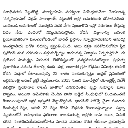
పరాధీనతకు చెల్లుకొట్టి, మాతృభూమి సగర్వంగా శిరసెత్తుకునేలా చేయాలన్న
‘పద్మవిభూషణ్‌’ విక్రమ్‌ సారాభాయ్‌ పట్టుదలే ఇస్రో అవతరణకు దోహదపడింది.
బుడిబుడి అడుగులతో మొదలైన నడక వేగం పుంజుకొని ఇస్రో పరుగులు తీస్తున్న
విధం నేడు ఎందరినో విస్మయపరుస్తోంది. రోదసి విజ్ఞానాన్ని బహుళ
ప్రయోజనకరంగా మలచుకోవడంలో భారత్‌ ప్రస్థానం స్ఫూర్తిదాయకమని ఆమధ్య
అంతర్జాతీయ ఖగోళ సదస్సు ప్రస్తుతించింది. అటు రక్షణ పరిశోధనలోనూ స్థిర
పురోగతి మన గగనతలం శత్రుదుర్భేద్యం కాగలదన్న విశ్వాసం ఏర్పరుస్తోంది. ఈ
ప్రయోగ సామర్థ్యం నిరంతర తేజోదీప్తులతో ప్రవర్ధమానమయ్యేలా ప్రభుత్వ
ప్రణాళికలు పదును తేలాల్సి ఉంది. శుక్ర, అంగారక గ్రహ శోధనల నిమిత్తం ఈసారి
రోదసి పద్దులో కేటాయింపుల్ని 23 శాతం పెంచుతున్నట్లు బడ్జెట్‌ ప్రసంగంలో
ఆర్థికమంత్రి అరుణ్‌ జైట్లీ వెల్లడించారు. 2013 నుంచి మూడేళ్లలో యాంత్రిక్స్‌ విదేశీ
ఉపగ్రహ ప్రయోగాల రాబడి ఖాతాలో ఎనిమిదింతల వృద్ధి నమోదైన మాట
వాస్తవం. అయినా అమెరికాకు చెందిన నాసా బడ్జెట్‌ సింధువులో బిందువంతటి
కేటాయింపులతో ఇస్రో ఇప్పటికీ నెట్టుకొస్తోంది. భారత్‌తో పోలిస్తే చైనా సుమారు
రెండున్నర రెట్లు, జపాన్‌ 22 రెట్లు రోదసి శోధనకు కేటాయిస్తున్నాయి. స్వల్ప
వ్యయంతోనే అసాధారణ ఫలితాలు రాబడుతున్న ఇస్రోకు కాసు బలం, విపణి
చొరవ సంతరింపజేయడంతోపాటు మానవ వనరుల కొరత లేకుండా ప్రభుత్వమే