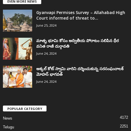
EVEN MORE NEWS
Gyanvapi Permises Survey – Allahabad High
Court informed of threat to...
June 25, 2024
మాతృ భూమి కోసం అద్వితీయ పోరాటం సలిపిన ధీర
వనిత రాణి దుర్గావతి
June 24, 2024
అక్కల్‌ కోట్‌ స్వామి వారిని దర్శించుకున్న సరసంఘచాలక్
మోహన్ భాగవత్
June 24, 2024
POPULAR CATEGORY
4172
News
2251
Telugu