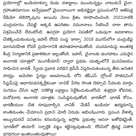
ప్రయోగాల్లో ఇండియాకన్నా రెండు దశాబ్దాలు ముందున్నట్లు చాటుకునే చైనా,
గ్రహాంతరవాసుల అన్వేషణలో మైలురాయిగా అభివర్ణిస్తూ ప్రపంచంలోనే అతిపెద్ద
రేడియో టెలిస్కోపును అయిదు నెలల క్రితం రూపొందించింది. 2022నాటికి
చంద్రయానం చేపట్టి అక్కడి ఉపరితల నమూనాలు సేకరించే దాకా తాను
విశ్రమించేదే లేదంటోంది. ఉపగ్రహ ప్రయోగ విపణిలో ఒడుపుగా అవకాశాలు
చేజిక్కించుకుంటున్న జపాన్‌ రోదసి సంస్థ ‘జాక్సా’ 2018 ముగిసేలోగా చంద్రుడిపై
మానవరహిత రోవర్‌ ప్రయోగానికి తహతహలాడుతోంది. చందమామపై అంతరిక్ష
కేంద్ర నిర్మాణానికి ప్రణాళికలూ అల్లుతోంది. జపాన్‌, చైనాలకు భంగపాటు ఎదురైన
అంగారక యాత్రలో ‘మంగళ్‌యాన్‌’ ద్వారా ప్రథమ యత్నంలోనే ఘనవిజయం
సాధించిన భారత్‌, స్వీయ ప్రభావ పరిధిని క్రమేపీ విస్తరించుకుంటున్న తీరు అనితర
సాధ్యం. అమెరికా సైన్యం అజమాయిషీ లోని జీపీఎస్‌ (గ్లోబల్‌ పొజిషనింగ్‌
సిస్టమ్‌)పై ఆధారపడనక్కర్లేకుండా ‘నావిక్‌’ పేరిట సొంత దిక్సూచి సేవలకు మార్గం
సుగమం చేసిన ఇస్రో, సరికొత్త లక్ష్యాలు నిర్దేశించుకుంటోంది. శుక్రగ్రహ శోధనకు,
మరోమారు అంగారక యాత్రకు సంసిద్ధమవుతోంది. భారత్‌లో, భారత్‌ కోసం,
భారతీయుల చేత రూపుదాల్చిన నావిక్‌- ‘మేకిన్‌ ఇండియా’ ఉద్యమాన్ని
కాంతిమంతం చేయాలని ప్రధాని మోదీ నిరుడు అభిలషించారు. ప్రపంచ దేశాల్ని
అబ్బురపరచే పనితనం కనబరుస్తున్న ఇస్రోకు ప్రభుత్వ ఆసరా ఇతోధికమైతే,
‘భారత్‌లో తయారీ’ స్ఫూర్తికి పట్టం కట్టినట్లవుతుంది; రోదసిలో త్రివర్ణ పతాక
ధగధగలూ ఇంతలంతలవుతాయి!