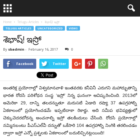
Home
Telugu Articles
శెభాష్‌! ఇస్రో
TELUGU ARTICLES
UNCATEGORIZED
VIEWS
శెభాష్‌! ఇస్రో
By
sbadmin
-
February 16, 2017
0
Facebook
Twitter
అంతరిక్ష ప్రయోగాల్లో విశ్వమానవాళి ఇంతవరకు కనీవినీ ఎరుగని మహాద్భుతాన్ని
భారత రోదసి పరిశోధన సంస్థ ‘ఇస్రో’ నిన్న ఘనంగా ఆవిష్కరించింది. 2013లో
అమెరికా 29, దాన్ని తలదన్నుతూ మరుసటి ఏడాది రష్యా 37 ఉపగ్రహాల్ని
ఏకకాలంలో ప్రయోగించడమే ఇప్పటిదాకా రికార్డు. అది సమీప భవిష్యత్తులో
చెక్కుచెదరబోదన్న అంచనాల్ని ఇస్రో తలకిందులు చేసింది. రోదసి ప్రయోగాల్లో
నమ్మినబంటు పీఎస్‌ఎల్‌వీ దన్నుతో ఒకేసారి 104 ఉపగ్రహాల్ని నింగికి తరలించడం
ద్వారా ఇస్రో ఎన్నో ప్రశ్నలకు ఏకకాలంలో బదులిచ్చినట్లయింది!