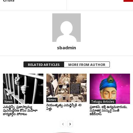
sbadmin
RELATED ARTICLES
MORE FROM AUTHOR
News
News
Telugu Articles
నియంతృత్వ ఎమర్జెన్సీకి 49
ఎమర్జెన్సీ: ప్రజాస్వామ్య
ప్రజాకవి, భక్తి ఉద్యమకారుడు,
ఏళ్లు
పునరుద్ధరణ కోసం మహిళా
సమాజిక సంస్కర్త సంత్‌
కార్యకర్తల పోరాటం
కబీర్‌దాస్‌