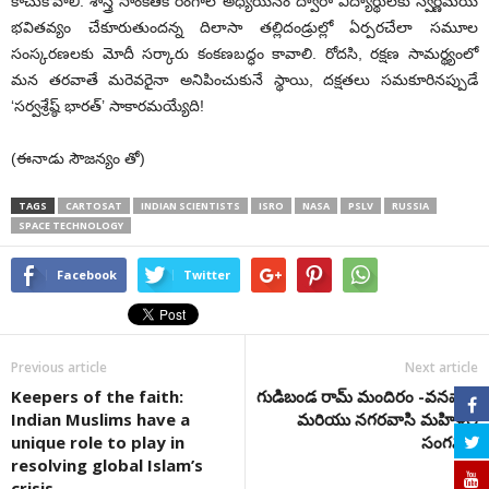
కాచుకోవాలి. శాస్త్ర సాంకేతిక రంగాల అధ్యయనం ద్వారా విద్యార్థులకు స్వర్ణమయ
భవితవ్యం చేకూరుతుందన్న దిలాసా తల్లిదండ్రుల్లో ఏర్పరచేలా సమూల
సంస్కరణలకు మోదీ సర్కారు కంకణబద్ధం కావాలి. రోదసి, రక్షణ సామర్థ్యంలో
మన తరవాతే మరెవరైనా అనిపించుకునే స్థాయి, దక్షతలు సమకూరినప్పుడే
‘సర్వశ్రేష్ఠ్‌ భారత్‌’ సాకారమయ్యేది!
(ఈనాడు సౌజన్యం తో)
TAGS
CARTOSAT
INDIAN SCIENTISTS
ISRO
NASA
PSLV
RUSSIA
SPACE TECHNOLOGY
Facebook
Twitter
Previous article
Next article
Keepers of the faith:
గుడిబండ రామ్ మందిరం -వనవాసి
Indian Muslims have a
మరియు నగరవాసి మహిళల
unique role to play in
సంగమం
resolving global Islam’s
crisis