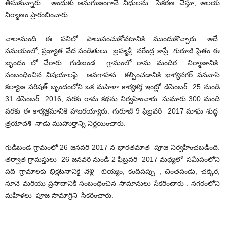
తీసుకున్నారు. అందుకు అనుగుణంగానే నిధులను సేకరణ చేస్తూ, ఆలయ
నిర్మాణం ప్రారంబించారు.
చాలామంది ఈ పనిలో పాలుపంచుకోవటానికి ముందుకొచ్చారు. అదే
సమయంలో, ప్రఖ్యాత వేద పండితులు బ్రహ్మశ్రీ నరేంద్ర కాప్రే గురూజీ సైతం ఈ
బృందం లో చేరారు. గుడిబండ గ్రామంలో రామ మందిర నిర్మాణానికి
సంబంధించిన విషయాలపై అవగాహన కల్పించడానికి భాగ్యనగర్ వనవాసి
కల్యాణ పరిషత్ బృందంలోని ఒక మహిళా కార్యకర్త ఇంట్లో డిసెంబర్ 25 నుండి
31 డిసెంబర్ 2016, వరకు రామ కథను నిర్వహించారు. సుమారు 300 మంది
వరకు ఈ కార్యక్రమానికి హాజరయ్యారు. గురూజీ 9 ఫిబ్రవరి 2017 మాఘ శుద్ధ
త్రయోదశి నాడు ముహుర్తాన్ని నిర్ణయించారు.
గుడిబండ గ్రామంలో 26 జనవరి 2017 న భారతమాత పూజ నిర్వహించబడింది.
తర్వాత గ్రామస్తులు 26 జనవరి నుండి 2 ఫిబ్రవరి 2017 మధ్యలో సమీపంలోని
పది గ్రామాలకు భిక్షటనానికై వెళ్లి బియ్యం, కందిపప్పు , చింతపండు, చక్కెర,
నూనె మరియు ప్రసాదానికి సంబంధించిన సామానులు సేకరించారు . నగరంలోని
మహిళలు పూజ సామాగ్రిని సేకరించారు.