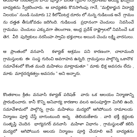
తరువాతి సంవత్సరం వారు పూర్తిగా వసతి గృహం నిర్వహణకు అయ్యే ఖర్చులు
బాధ్యతను స్వీకరించారు. ఆ బాధ్యతకు కొనసాగింపు గానే, “మల్లికార్జున విద్యార్ధి
నిలయం” నుండి సుమారు 12 కిలోమీటర్ల దూరం లో నున్న గుడిబండ అనే గ్రామం
ను దత్తత తీసుకోవడం జరిగింది. గుడిబండ ప్రధానంగా చెంచులు నివసించే
గ్రామము. చెంచులు ఎక్కువగా తెలంగాణ, ఆంధ్ర ప్రదేశ్ రాష్ట్రాలలో నివసించే ఒక
తెగ. వీరి పుర్వికులు నరసింహ స్వామి భక్తురాలు అయిన చెంచు లక్ష్మి వారసులు.
ఆ ప్రాంతంలో వనవాసి కళ్యాణ్ ఆశ్రమం పని కారణంగా, చాలామంది
గ్రామస్తులకు ఈ సంస్థ గురించి అవగాహన ఉన్నది. గ్రామస్తులు పాల్గొన్న ఒకానొక
సమావేశంలో కొంత మంది మహిళలు మాట్లాడుతూ ” మాకు భిక్ష అవసరం లేదు ,
మాకు మార్గదర్శకత్వం అవసరం ” అని అన్నారు.
కొంతకాలం క్రితం వనవాసి కళ్యాణ్ పరిషత్ వారు ఒక ఆలయం నిర్మాణాన్ని
ప్రారంభించారు. కానీ కొన్ని అనివార్య కారణాల వలన అసంపూర్తిగా మిగిలి ఉంది.
సమావేశామలో పాల్గొన్న గ్రామ మహిళలు మద్యలో ఆగిపోయిన రామాలయ
నిర్మాణం పూర్తి చేస్తే బాగుంటుంది అన్న తెలియజేశారు . వారి భక్తీ శ్రద్దలకు
సంతృప్తి చెందిన భాగ్యనగర్ వనవాసి మహిళా విభాగం , గ్రామస్థులతో కలిసి
మద్యలో ఆగిపోయిన ఆలయ నిర్మాణం పూర్తి చేయాలి అనే బాద్యతను