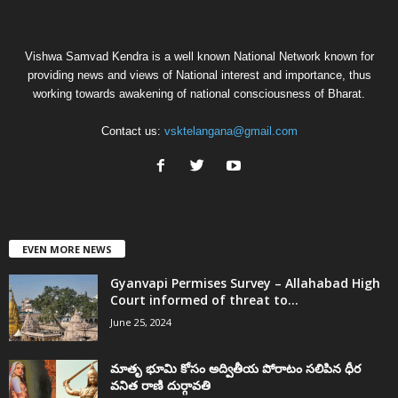
Vishwa Samvad Kendra is a well known National Network known for
providing news and views of National interest and importance, thus
working towards awakening of national consciousness of Bharat.
Contact us:
vsktelangana@gmail.com
EVEN MORE NEWS
Gyanvapi Permises Survey – Allahabad High
Court informed of threat to...
June 25, 2024
మాతృ భూమి కోసం అద్వితీయ పోరాటం సలిపిన ధీర
వనిత రాణి దుర్గావతి