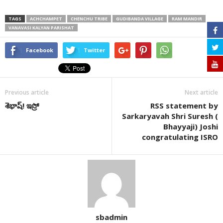
TAGS
ACHCHAMPET
CHENCHU TRIBE
GUDIBANDA VILLAGE
RAM MANDIR
VANAVASI KALYAN PARISHAT
Facebook
Twitter
Previous article
Next article
శెభాష్‌! ఇస్రో
RSS statement by
Sarkaryavah Shri Suresh (
Bhayyaji) Joshi
congratulating ISRO
sbadmin