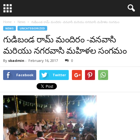
Home
News
గుడిబండ రామ్ మందిరం -వనవాసి మరియు నగరవాసి మహిళల సంగమం
NEWS
UNCATEGORIZED
గుడిబండ రామ్ మందిరం -వనవాసి
మరియు నగరవాసి మహిళల సంగమం
By
sbadmin
-
February 16, 2017
0
Facebook
Twitter