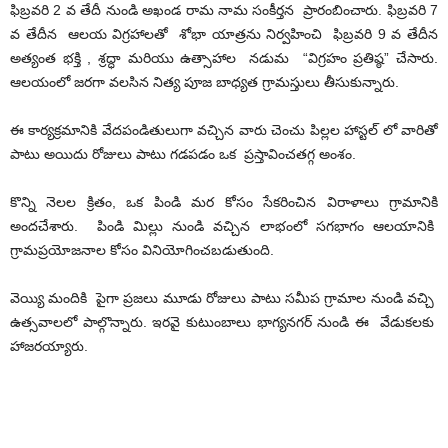
ఫిబ్రవరి 2 వ తేదీ నుండి అఖండ రామ నామ సంకీర్తన ప్రారంబించారు. ఫిబ్రవరి 7
వ తేదీన ఆలయ విగ్రహాలతో శోభా యాత్రను నిర్వహించి ఫిబ్రవరి 9 వ తేదీన
అత్యంత భక్తి , శ్రద్ధా మరియు ఉత్సాహాల నడుమ “విగ్రహం ప్రతిష్ఠ” చేసారు.
ఆలయంలో జరగా వలసిన నిత్య పూజ బాధ్యత గ్రామస్తులు తీసుకున్నారు.
ఈ కార్యక్రమానికి వేదపండితులుగా వచ్చిన వారు చెంచు పిల్లల హాస్టల్ లో వారితో
పాటు అయిదు రోజులు పాటు గడపడం ఒక ప్రస్తావించతగ్గ అంశం.
కొన్ని నెలల క్రితం, ఒక పిండి మర కోసం సేకరించిన విరాళాలు గ్రామానికి
అందచేశారు. పిండి మిల్లు నుండి వచ్చిన లాభంలో సగభాగం ఆలయానికి
గ్రామప్రయోజనాల కోసం వినియోగించబడుతుంది.
వెయ్యి మందికి పైగా ప్రజలు మూడు రోజులు పాటు సమీప గ్రామాల నుండి వచ్చి
ఉత్సవాలలో పాల్గొన్నారు. ఇరవై కుటుంబాలు భాగ్యనగర్ నుండి ఈ వేడుకలకు
హాజరయ్యారు.