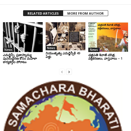
RELATED ARTICLES
MORE FROM AUTHOR
News
News
News
నియంతృత్వ ఎమర్జెన్సీకి 49
ఎమర్జెన్సీ: ప్రజాస్వామ్య
ఛ‌త్ర‌ప‌తి శివాజీ చరిత్ర‌..
ఏళ్లు
పునరుద్ధరణ కోసం మహిళా
వ‌క్రీక‌ర‌ణ‌లు, వాస్త‌వాలు – 1
కార్యకర్తల పోరాటం