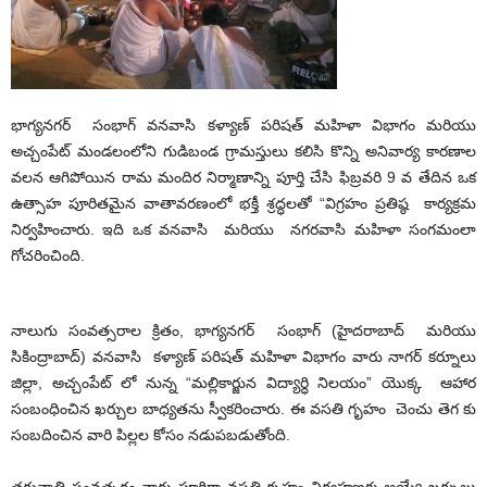
భాగ్యనగర్ సంభాగ్ వనవాసి కళ్యాణ్ పరిషత్ మహిళా విభాగం మరియు
అచ్చంపేట్ మండలంలోని గుడిబండ గ్రామస్తులు కలిసి కొన్ని అనివార్య కారణాల
వలన ఆగిపోయిన రామ మందిర నిర్మాణాన్ని పూర్తి చేసి ఫిబ్రవరి 9 వ తేదిన ఒక
ఉత్సాహ పూరితమైన వాతావరణంలో భక్తీ శ్రద్ధలతో “విగ్రహం ప్రతిష్ఠ కార్యక్రమ
నిర్వహించారు. ఇది ఒక వనవాసి మరియు నగరవాసి మహిళా సంగమంలా
గోచరించింది.
నాలుగు సంవత్సరాల క్రితం, భాగ్యనగర్ సంభాగ్ (హైదరాబాద్ మరియు
సికింద్రాబాద్) వనవాసి కళ్యాణ్ పరిషత్ మహిళా విభాగం వారు నాగర్ కర్నూలు
జిల్లా, అచ్చంపేట్ లో నున్న “మల్లికార్జున విద్యార్ధి నిలయం” యొక్క ఆహార
సంబంధించిన ఖర్చుల బాధ్యతను స్వీకరించారు. ఈ వసతి గృహం చెంచు తెగ కు
సంబదించిన వారి పిల్లల కోసం నడుపబడుతోంది.