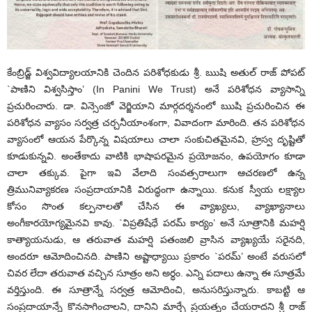
కేంబ్రిడ్జ్ విశ్వవిద్యాలయానికి చెందిన పరిశోధకుడు శ్రీ. ఋషి అతుల్ రాజ్ పోపట్
`పాణిని విశ్వసిస్తాం’ (In Panini We Trust) అనే పరిశోధన వ్యాసాన్ని
ప్రచురించారు. డా. విన్సెంజో వెర్జియాని మార్గదర్శనంలో ఋషి ప్రచురించిన ఈ
పరిశోధన వ్యాసం సర్వత్ర చర్చనీయాంశంగా, వివాదంగా మారింది. తన పరిశోధన
వ్యాసంలో ఆయన పేర్కొన్న విషయాలు చాలా సంకుచితమైనవి, హ్రస్వ దృష్టితో
కూడుకున్నవి. అంతేకాదు వాటికి భాషాపరమైన ప్రయోజనం, ఉపయోగం కూడా
చాలా తక్కువ. పైగా ఇవి వేలాది సంవత్సరాలుగా ఆచరణలో ఉన్న
త్రిమునివ్యాకరణ సంప్రదాయానికి విరుద్ధంగా ఉన్నాయి. కనుక స్వీయ లక్ష్యాల
కోసం సొంత కల్పనాలతో చేసిన ఈ వ్యాఖ్యలు, వ్యాఖ్యానాలు
అంగీకారయోగ్యమైనవి కావు. `విప్రతిషేధే పరమ్ కార్యం’ అనే సూత్రానికి మహర్షి
కాత్యాయనుడు, ఆ తరువాత మహర్షి పతంజలి వ్రాసిన వ్యాఖ్యయే సరైనది,
అందరూ ఆమోదించినది. పాణిని అష్టాధ్యాయి ప్రకారం `పరమ్’ అంటే వరుసలో
చివర లేదా తరువాత వచ్చిన సూత్రం అని అర్ధం. ఎన్ని పదాలు ఉన్నా ఈ సూత్రమే
వర్తిస్తుంది. ఈ సూత్రాన్నే సర్వత్ర ఆమోదించి, అనుసరిస్తున్నారు. కాబట్టి ఆ
సంప్రదాయాన్నే కొనసాగించాలని, దానిని మార్చే ప్రయత్నం చేయరాదని శ్రీ రాజ్