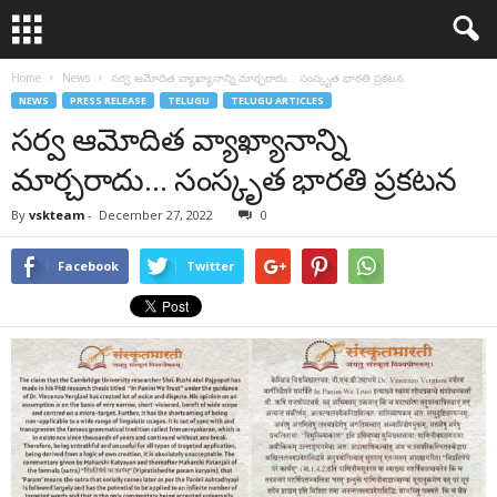
Home
News
సర్వ ఆమోదిత వ్యాఖ్యానాన్ని మార్చరాదు… సంస్కృత భారతి ప్రకటన
NEWS
PRESS RELEASE
TELUGU
TELUGU ARTICLES
సర్వ ఆమోదిత వ్యాఖ్యానాన్ని
మార్చరాదు… సంస్కృత భారతి ప్రకటన
By
vskteam
-
December 27, 2022
0
Facebook
Twitter