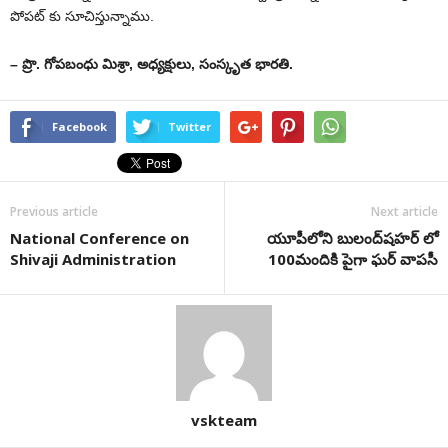
పోపట్ కు సూచిస్తున్నాము.
– ప్రొ. గోపబంధు మిశ్రా, అధ్యక్షులు, సంస్కృత భారతి.
Facebook
Twitter
Previous article
Next article
National Conference on
యూపీలోని బులంద్‌షహర్ లో
Shivaji Administration
100మందికి పైగా ఘ‌ర్ వాప‌సీ
vskteam