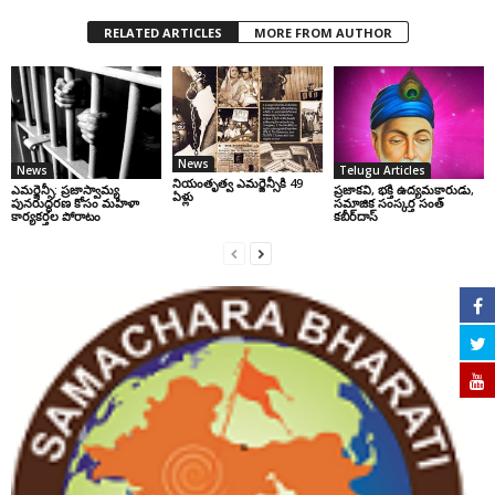
RELATED ARTICLES
MORE FROM AUTHOR
News
News
Telugu Articles
నియంతృత్వ ఎమర్జెన్సీకి 49
ఎమర్జెన్సీ: ప్రజాస్వామ్య
ప్రజాకవి, భక్తి ఉద్యమకారుడు,
ఏళ్లు
పునరుద్ధరణ కోసం మహిళా
సమాజిక సంస్కర్త సంత్‌
కార్యకర్తల పోరాటం
కబీర్‌దాస్‌