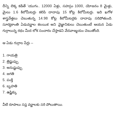
దీన్ని లెక్క కడితే ‘యుగం.. 12000 ఏళ్లు, సహస్రం 1000, యోజనం 8 మైళ్లు,
మైలు 1.6 కిలోమీటర్లు కలిపి దాదాపు 15 కోట్ల కిలోమీటర్లు. ఇది ఖగోళ
శాస్త్రవేత్తలు చెబుతున్న 14.98 కోట్ల కిలోమీటర్లకు దాదాపు సరిపోతుంది.
సూర్యకాంతి ఏడువర్ణాల కలయిక అని వైజ్ఞానికులు చెబుతుంటే ఆయన ఏడు
గుర్రాలున్న రథం మీద లోక సంచారం చేస్తాడని వేదవాజ్మయం చెబుతోంది.
ఆ ఏడు గుర్రాల పేర్లు –
1. గాయత్రి
2. త్రిష్టుప్పు
3. అనుష్టుప్పు
4. జగతి
5. పంక్తి
6. బృహతి
7. ఉష్ణిక్కు
వీటి రూపాలు సప్త వర్ణాలకు సరి పోలుతాయి.