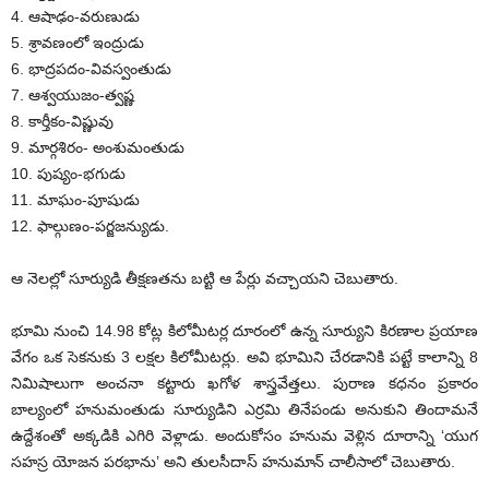
4. ఆషాఢం-వరుణుడు
5. శ్రావణంలో ఇంద్రుడు
6. భాద్రపదం-వివస్వంతుడు
7. ఆశ్వయుజం-త్వష్ణ
8. కార్తీకం-విష్ణువు
9. మార్గశిరం- అంశుమంతుడు
10. పుష్యం-భగుడు
11. మాఘం-పూషుడు
12. ఫాల్గుణం-పర్జజన్యుడు.
ఆ నెలల్లో సూర్యుడి తీక్షణతను బట్టి ఆ పేర్లు వచ్చాయని చెబుతారు.
భూమి నుంచి 14.98 కోట్ల కిలోమీటర్ల దూరంలో ఉన్న సూర్యుని కిరణాల ప్రయాణ
వేగం ఒక సెకనుకు 3 లక్షల కిలోమీటర్లు. అవి భూమిని చేరడానికి పట్టే కాలాన్ని 8
నిమిషాలుగా అంచనా కట్టారు ఖగోళ శాస్త్రవేత్తలు. పురాణ కధనం ప్రకారం
బాల్యంలో హనుమంతుడు సూర్యుడిని ఎర్రమి తినేపండు అనుకుని తిందామనే
ఉద్దేశంతో అక్కడికి ఎగిరి వెళ్లాడు. అందుకోసం హనుమ వెళ్లిన దూరాన్ని ‘యుగ
సహస్ర యోజన పరభాను’ అని తులసీదాస్‌ హనుమాన్‌ చాలీసాలో చెబుతారు.