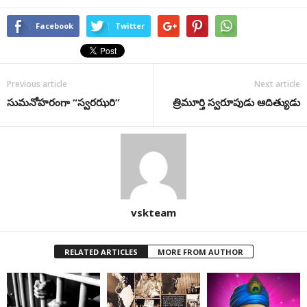
Facebook
Twitter
Previous article
Next article
సుమనోహరంగా “స్వరఝరి”
త్రిమూర్తి స్వరూపుడు ఆదిత్యుడు
vskteam
RELATED ARTICLES
MORE FROM AUTHOR