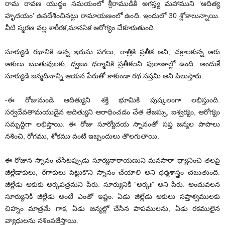
రామ రావణ యుద్ధం సమయంలో శ్రీరాముడికి అగస్త్య మహాముని ‘ఆదిత్య
హృదయం’ ఉపదేశించినట్లు రామాయణంలో ఉంది. ఇందులో 30 శ్లోకాలున్నాయి.
వీటి స్మరణ వల్ల శారీరక,మానసిక ఆరోగ్యం చేకూరుతుంది.
సూర్యుడి రథానికి ఉన్న ఇరుసు పగలు, రాత్రికి ప్రతీక అని, చక్రాలకున్న ఆరు
ఆకులు ఋతువులకు, ధ్వజం ధర్మానికి ప్రతీకలని పురాణాల్లో ఉంది. అందుకే
సూర్యుడి జన్మదినాన్ని ఆయన పేరుతో కాకుండా రథ సప్తమి అని పిలుస్తారు.
-ఈ రోజునుండి ఆదిత్యుని శక్తి భూమికి పుష్కలంగా లభిస్తుంది.
సర్వదేవతామయుడైన ఆదిత్యుని ఆరాధించడం చేత తేజస్సు, ఐశ్వర్యం, ఆరోగ్యం
సమృద్ధిగా లభిస్తాయి. ఈ రోజు సూర్యోదయ స్నానంతో సప్త జన్మల పాపాలు
నశించి, రోగము, శోకము వంటి ఇబ్బందులు తొలగుతాయి.
ఈ రోజున స్నానం చేసేటప్పుడు సూర్యనారాయణుని మనసారా ధ్యానించి తలపై
జిల్లేడాకులు, రేగాకులు పెట్టుకొని స్నానం చేయాలి అని ధర్మశాస్త్రం చెబుతుంది.
జిల్లేడు ఆకుకు అర్కపత్రమని పేరు. సూర్యునికి “అర్కః” అని పేరు. అందువలన
సూర్యునికి జిల్లేడు అంటే ఎంతో ఇష్టం. ఏడు జిల్లేడు ఆకులు సప్తాశ్వములకు
చిహ్నం మాత్రమే గాక, ఏడు జన్మల్లో చేసిన పాపములను, ఏడు రకములైన
వ్యాధులను నశింపజేస్తాయి.