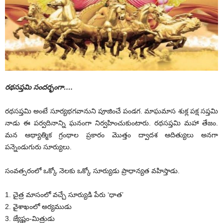
రథసప్తమి సందర్భంగా….
రథసప్తమి అంటే సూర్యభగవానుని పూజించే పండగ. మాఘమాస శుక్ల పక్ష సప్తమి
నాడు ఈ పర్వదినాన్ని ఘనంగా నిర్వహించుకుంటారు. రథసప్తమి మహా తేజం.
మన ఆథ్యాత్మిక గ్రంథాల ప్రకారం మొత్తం ద్వాదశ ఆదిత్యులు అనగా
పన్నెండుగురు సూర్యులు.
సంవత్సరంలో ఒక్కో నెలకు ఒక్కో సూర్యుడు ప్రాధాన్యత వహిస్తాడు.
1. చైత్ర మాసంలో వచ్చే సూర్యుడి పేరు ‘ధాత’
2. వైశాఖంలో అర్యముడు
3. జ్యేష్టం-మిత్రుడు