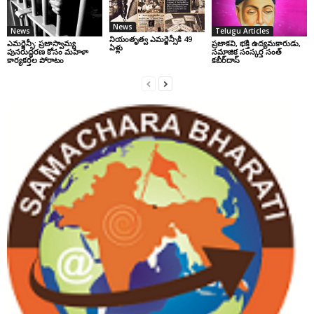
News
News
Telugu Articles
నియంతృత్వ ఎమర్జెన్సీకి 49
ఎమర్జెన్సీ: ప్రజాస్వామ్య
ప్రజాకవి, భక్తి ఉద్యమకారుడు,
ఏళ్లు
పునరుద్ధరణ కోసం మహిళా
సమాజిక సంస్కర్త సంత్‌
కార్యకర్తల పోరాటం
కబీర్‌దాస్‌