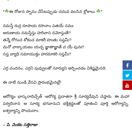
*
ఈ రోజున స్నానం చేసేటప్పుడు చదువ వలసిన శ్లోకాలు:
*
నమస్తే రుద్ర రూపాయ రసానాం పతయే నమః
అరుణాయ నమస్తేస్తు హరివాస నమోస్తుతే!!
తన్మే రోగంచ శోకంచ మాకరీ హంతు సప్తమీ!!
మనో వాక్కాయజం యచ్చ జ్ఞాతాజ్ఞాతే చ యే పునః!!
సప్త వ్యాధి సమాయుక్తం హరమాకరి సప్తమీ!!
ఎర్ర చందనం, ఎర్రని పువ్వులతో సూర్యుని అర్చించడం విశిష్టమైనది.
ఈ నాటి నుండి వేసవి ప్రారంభమైనట్లే!
ఆరోగ్యం భాస్కరాదిచ్చేత్ -ఆరోగ్య ప్రదాతగా శ్రీ సూర్యదేవుని చెప్తారు. ఈ మహా
పర్వదినాన ఆ సూర్య భగవానుని భక్తిశ్రద్ధలతో పూజించి పూర్తి ఆరోగ్యాన్ని,
ఐశ్వర్యాన్ని పొందుదాం.
– పి. వెంకట సత్తిరాజు