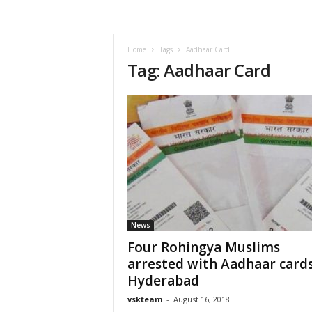
VSK
Telangana
Home
Tags
Aadhaar Card
Tag: Aadhaar Card
News
Four Rohingya Muslims
arrested with Aadhaar cards
Hyderabad
vskteam
-
August 16, 2018