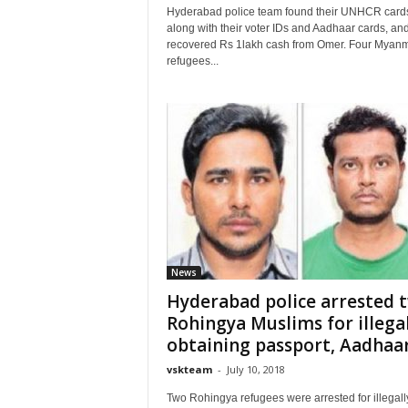
Hyderabad police team found their UNHCR card
along with their voter IDs and Aadhaar cards, an
recovered Rs 1lakh cash from Omer. Four Myan
refugees...
News
Hyderabad police arrested 
Rohingya Muslims for illegal
obtaining passport, Aadhaar.
vskteam
-
July 10, 2018
Two Rohingya refugees were arrested for illegall