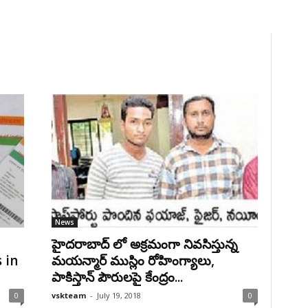
News
హైదరాబాద్ లో అక్రమంగా నివసిస్తున్న
 in
మయన్మార్ ముస్లిం రోహింగ్యాలు,
పాకిస్తాన్ పౌరులపై కేంద్రం...
0
vskteam
-
July 19, 2018
0