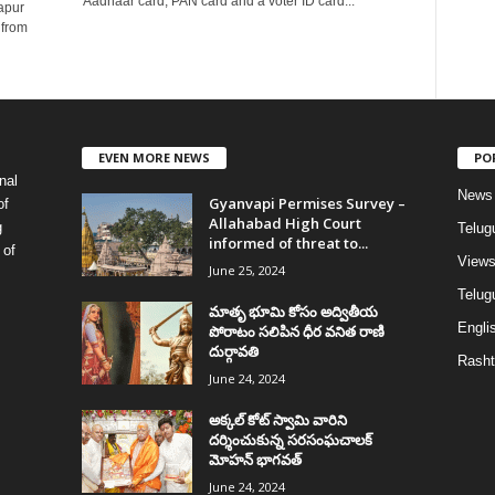
Aadhaar card, PAN card and a voter ID card...
apur
 from
EVEN MORE NEWS
PO
nal
News
Gyanvapi Permises Survey –
of
Allahabad High Court
g
Telug
informed of threat to...
 of
View
June 25, 2024
Telugu
మాతృ భూమి కోసం అద్వితీయ
Englis
పోరాటం సలిపిన ధీర వనిత రాణి
దుర్గావతి
Rasht
June 24, 2024
అక్కల్‌ కోట్‌ స్వామి వారిని
దర్శించుకున్న సరసంఘచాలక్
మోహన్ భాగవత్
June 24, 2024