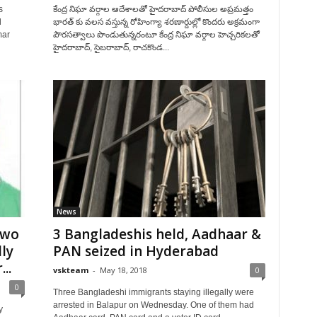
s
కేంద్ర నిఘా వర్గాల ఆదేశాలతో హైదరాబాద్ పోలీసుల అప్రమత్తం
d
భారత్ కు వలస వస్తున్న రోహింగ్యా శరణార్దుల్లో కొందరు అక్రమంగా
mar
పౌరసత్వాలు పొండుతున్నరంటూ కేంద్ర నిఘా వర్గాల హెచ్చరికలతో
హైదరాబాద్, సైబరాబాద్, రాచకొండ...
News
two
3 Bangladeshis held, Aadhaar &
ly
PAN seized in Hyderabad
..
vskteam
-
May 18, 2018
0
0
Three Bangladeshi immigrants staying illegally were
arrested in Balapur on Wednesday. One of them had
y