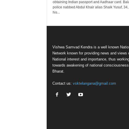
obtaining Indian passport and Aadhaar card. Bal
police nabbed Abdul Khair alias Shaik Yusuf, 34,
his...
Vishwa Samvad Kendra is a well known Natio
Network known for providing news and views 
National interest and importance, thus workin
towards awakening of national consciousness
Bharat.
Contact us:
vsktelangana@gmail.com