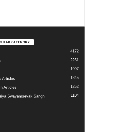
PULAR CATEGORY
4172
2251
u
1997
s
1845
 Articles
1252
h Articles
1104
riya Swayamsevak Sangh