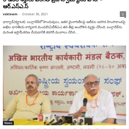
ఆర్.ఎస్ఎ.స్
vskteam
-
October 30, 2021
0
ధార్వాడ్‌(కర్ణాటక): బంగ్లాదేశ్‌లో హిందువులు, ఇతర మైనారిటీలపై ఇటీవల జరిగిన హింసాకాండపై
అఖిల భారతీయ కార్యకారి మండలి(ఏబీకేఎం) తన తీవ్ర ఆందోళన వ్యక్తం చేసింది. బంగ్లాదేశ్‌ను
మరింత ఇస్లామీకరణ చేయడానికి జిహాదీ ముఠాలు చేసిన...
News