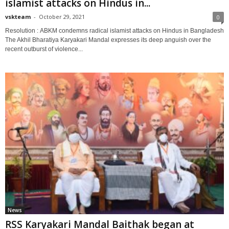
islamist attacks on Hindus in...
vskteam
-
October 29, 2021
0
Resolution : ABKM condemns radical islamist attacks on Hindus in Bangladesh
The Akhil Bharatiya Karyakari Mandal expresses its deep anguish over the
recent outburst of violence...
News
RSS Karyakari Mandal Baithak began at