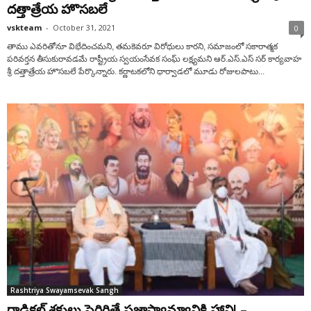
దత్తాత్రేయ హొసబలే
vskteam
-
October 31, 2021
0
తాము ఎవరితోనూ విభేదించమని, తమకెవరూ విరోధులు కారని, సమాజంలో సకారాత్మక
పరివర్తన తీసుకురావడమే రాష్ట్రీయ స్వయంసేవక సంఘ్ లక్ష్యమని ఆర్.ఎస్.ఎస్ సర్ కార్యవాహ
శ్రీ దత్తాత్రేయ హొసబలే పేర్కొన్నారు. కర్ణాటకలోని ధార్వాడలో మూడు రోజులపాటు...
Rashtriya Swayamsevak Sangh
రాడికల్‌ శక్తులు పెరిగితే ప్రజాస్వామ్యానికి హాని! –