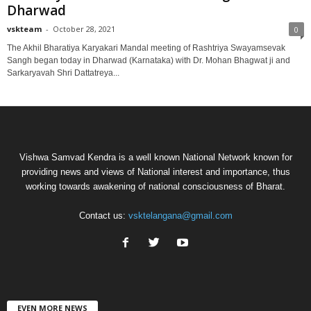
Dharwad
vskteam
-
October 28, 2021
0
The Akhil Bharatiya Karyakari Mandal meeting of Rashtriya Swayamsevak
Sangh began today in Dharwad (Karnataka) with Dr. Mohan Bhagwat ji and
Sarkaryavah Shri Dattatreya...
Vishwa Samvad Kendra is a well known National Network known for
providing news and views of National interest and importance, thus
working towards awakening of national consciousness of Bharat.
Contact us:
vsktelangana@gmail.com
EVEN MORE NEWS