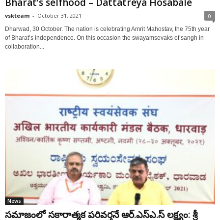
Bharat’s selfhood – Dattatreya Hosabale
vskteam
-
October 31, 2021
0
Dharwad, 30 October. The nation is celebrating Amrit Mahostav, the 75th year
of Bharat’s independence. On this occasion the swayamsevaks of sangh in
collaboration...
News
సమాజంలో సకారాత్మక పరివర్తనే ఆర్.ఎస్ఎ.స్ లక్ష్యం: శ్రీ