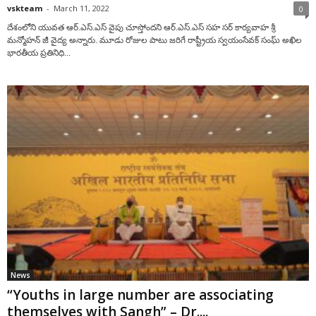
vskteam
-
March 11, 2022
0
దేశంలోని యువ‌త ఆర్‌.ఎస్.ఎస్ వైపు చూస్తోంద‌ని ఆర్‌.ఎస్‌.ఎస్ స‌హ స‌ర్ కార్య‌వాహ శ్రీ
మ‌న్మోహ‌న్ జీ వైద్య అన్నారు. మూడు రోజుల పాటు జ‌రిగే రాష్ట్రీయ స్వ‌యంసేవ‌క్ సంఘ్ అఖిల
భారతీయ ప్రతినిధి...
News
“Youths in large number are associating
themselves with Sangh” – Dr....