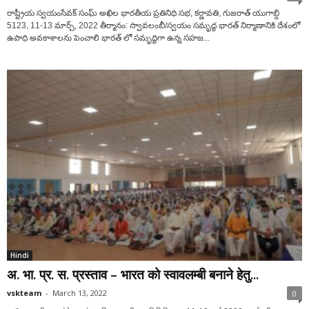
రాష్ట్రీయ స్వయంసేవక్ సంఘ్ అఖిల భారతీయ ప్రతినిధి సభ, కర్ణావతి, గుజరాత్ యుగాబ్ది
5123, 11-13 మార్చ్, 2022 తీర్మానం: స్వావలంబీ/స్వయం సమృద్ధ భారత్ నిర్మాణానికి దేశంలో
ఉపాధి అవకాశాలను పెంచాలి భారత్ లో సమృద్ధిగా ఉన్న సహజ...
Hindi
अ. भा. प्र. स. प्रस्ताव – भारत को स्वावलम्बी बनाने हेतु...
vskteam
-
March 13, 2022
0