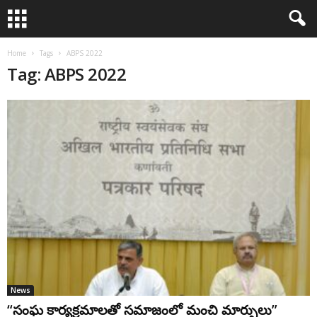
Home
Tags
ABPS 2022
Tag: ABPS 2022
News
“సంఘ కార్య‌క్ర‌మాల‌తో స‌మాజంలో మంచి మార్పులు”