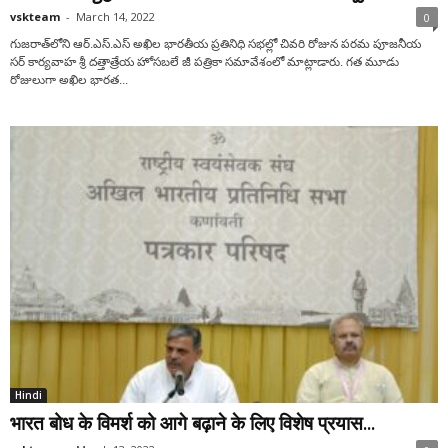
vskteam
-
March 14, 2022
0
గుజ‌రాత్‌లోని ఆర్‌.ఎస్‌.ఎస్ అఖిల భార‌తీయ ప్ర‌తినిధి స‌భల్లో చివ‌రి రోజున ప‌ర‌మ పూజ‌నీయ
స‌ర్ కార్య‌వాహ శ్రీ ద‌త్తాత్రేయ హోస‌బ‌లే జీ ప‌త్రికా స‌మావేశంలో మాట్లాడారు. గ‌త మూడు
రోజులుగా అఖిల భార‌త...
Hindi
भारत बोध के विमर्श को आगे बढ़ाने के लिए विशेष प्रयास...