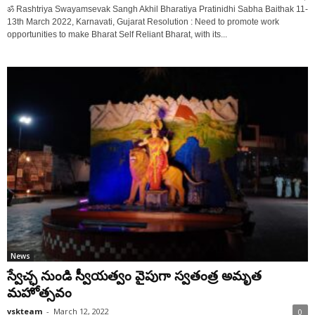
ॐ Rashtriya Swayamsevak Sangh Akhil Bharatiya Pratinidhi Sabha Baithak 11-
13th March 2022, Karnavati, Gujarat Resolution : Need to promote work
opportunities to make Bharat Self Reliant Bharat, with its...
News
స్వేచ్ఛ నుండి స్వీయత్వం వైపుగా స్వతంత్ర అమృత‌
మ‌హోత్స‌వం
vskteam
-
March 12, 2022
0