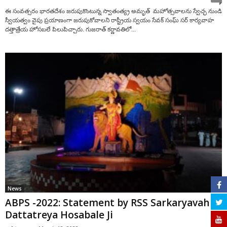
ఈ సంవత్సరం భారతదేశం జరుపుకొంటున్న స్వాతంత్య్ర అమృత్ మహోత్సవాల‌ను స్వేచ్ఛ నుండి
స్వీయత్వం వైపు ప్రయాణంగా జరుపుకోవాలని రాష్ట్రీయ స్వయం సేవక్ సంఘ్ సర్ కార్యవాహ
దత్తాత్రేయ హోసబలే పిలుపిచ్చారు. గుజరాత్ కర్ణావతిలో...
News
ABPS -2022: Statement by RSS Sarkaryavah
Dattatreya Hosabale Ji