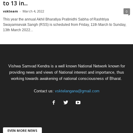
to 13 in...
vskteam
-
March 4, 2022
0
This year the annual Akhil Bharatiya Pratinidhi Sabha of Rashtriya
Swayamsevak Sangh (RSS) is scheduled from Friday, 11th March to Sunday,
13th March 2022...
Vishwa Samvad Kendra is a well known National Network known for
providing news and views of National interest and importance, thus
working towards awakening of national consciousness of Bharat.
Contact us:
vsktelangana@gmail.com
EVEN MORE NEWS