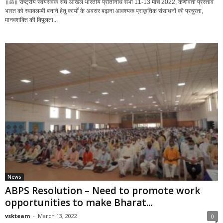
॥ॐ॥ राष्ट्रीय स्वयंसेवक संघ अखिल भारतीय प्रतिनिधि सभा 11-13 मार्च 2022, कर्णावती प्रस्ताव
भारत को स्वावलम्बी बनाने हेतु कार्यों के अवसर बढ़ाना आवश्यक प्राकृतिक संसाधनों की प्रचुरता,
मानवशक्ति की विपुलता...
News
ABPS Resolution – Need to promote work
opportunities to make Bharat...
vskteam
-
March 13, 2022
0