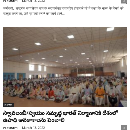
vskteam
-
March 13, 2022
0
कर्णावती. राष्ट्रीय स्वयंसेवक संघ के सरकार्यवाह दत्तात्रेय होसबाले जी ने कहा कि भारत के विमर्श को
मजबूत करने का, उसे प्रभावी बनाने का कार्य आने...
News
స్వావలంబీ/స్వయం సమృద్ధ భారత్ నిర్మాణానికి దేశంలో
ఉపాధి అవకాశాలను పెంచాలి
vskteam
-
March 13, 2022
0