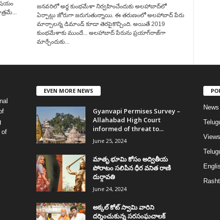
విషయం
జనవరిలో అర్థ కుంభమేళా నిర్వహించేందుకు అలహాబాద్‌లో
్రమే...
ఏర్పాట్లు జోరుగా జరుగుతున్నాయి. ఈ తరుణంలో అలహాబాద్ పేరు
మార్చాలన్న డిమాండ్ కూడా తెరపైకొచ్చింది. అయితే 2019
కుంభమేళాకు ముందే... అలహాబాద్ పేరును ప్రయాగ్‌రాజ్‌గా
మార్చేందుకు...
EVEN MORE NEWS
PO
nal
News
Gyanvapi Permises Survey –
of
Allahabad High Court
g
Telug
informed of threat to...
 of
View
June 25, 2024
Telugu
మాతృ భూమి కోసం అద్వితీయ
Englis
పోరాటం సలిపిన ధీర వనిత రాణి
దుర్గావతి
Rasht
June 24, 2024
అక్కల్‌ కోట్‌ స్వామి వారిని
దర్శించుకున్న సరసంఘచాలక్