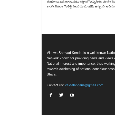
పరికరాలు ఉపయోగించడం ఇస్లాంలో తప్పనిసరి, మౌలిక 
కాదని, కేవలం గొంతెత్తి పిలవడం మాత్రమే ఉన్నదని, అది మాత
Vishwa Samvad Kendra is a well known Natio
Network known for providing news and views 
National interest and importance, thus workin
towards awakening of national consciousness
Bharat.
Contact us:
vsktelangana@gmail.com