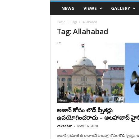
VSK
NEWS
VIEWS
GALLERY
Telangana
Home
Tags
Allahabad
Tag: Allahabad
News
అజాన్ కోసం లౌడ్ స్పీకర్లు
ఉపయోగించరాదు – అలహాబాద్ హైకోర
vskteam
-
May 16, 2020
అజాన్ (నమాజ్ కు రావాలనే పిలుపు) కోసం లౌడ్ స్పీకర్లు, 