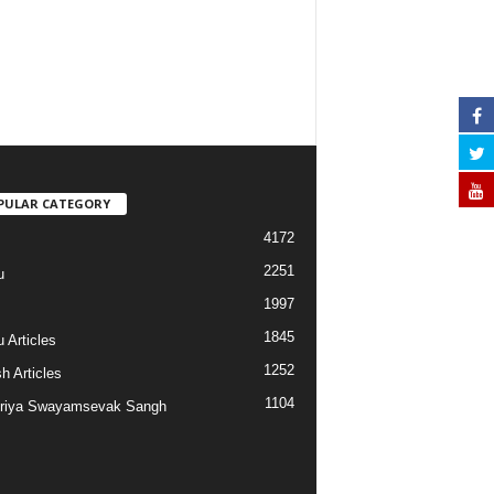
PULAR CATEGORY
4172
2251
u
1997
s
1845
 Articles
1252
h Articles
1104
riya Swayamsevak Sangh