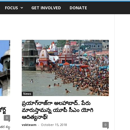
FOCUS
GET INVOLVED
DONATE
News
ప్రయాగ్‌రాజ్‌గా అలహాబాద్.. పేరు
్ట్
మారుస్తామన్న యూపీ సీఎం యోగి
ఆదిత్యనాథ్!
0
vskteam
-
October 15, 2018
0
ఇతర శబ్ద