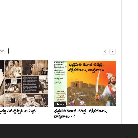
OR
News
వ ఎమర్జెన్సీకి 49 ఏళ్లు
ఛ‌త్ర‌ప‌తి శివాజీ చరిత్ర‌.. వ‌క్రీక‌ర‌ణ‌లు,
వాస్త‌వాలు – 1