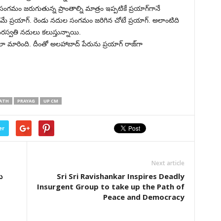
మం జరుగుతున్న ప్రాంతాల్ని మాత్రం ఇప్పటికే ప్రయాగ్‌గానే
ాంతమే ప్రయాగ్. రెండు నదుల సంగమం జరిగిన చోటే ప్రయాగ్. అలాంటిది
్వతి నదులు కలుస్తున్నాయి.
మారింది. దీంతో అలహాబాద్ పేరును ప్రయాగ్ రాజ్‌గా
NATH
PRAYAG
UP CM
er
Next article
ు
Sri Sri Ravishankar Inspires Deadly
Insurgent Group to take up the Path of
Peace and Democracy