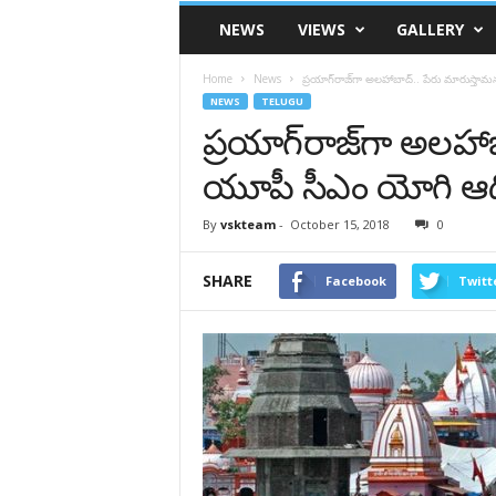
VSK
NEWS
VIEWS
GALLERY
Telangana
Home
News
ప్రయాగ్‌రాజ్‌గా అలహాబాద్.. పేరు మారుస్తా
NEWS
TELUGU
ప్రయాగ్‌రాజ్‌గా అలహా
యూపీ సీఎం యోగి ఆది
By
vskteam
-
October 15, 2018
0
SHARE
Facebook
Twitt