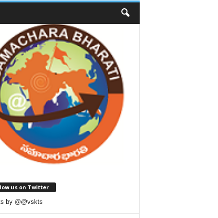
low us on Twitter
ts by @@vskts