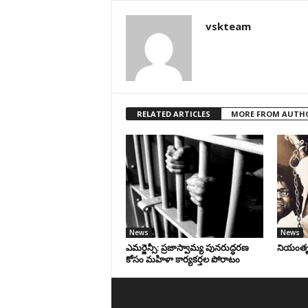
vskteam
RELATED ARTICLES
MORE FROM AUTH
News
News
ఎమర్జెన్సీ: ప్రజాస్వామ్య పునరుద్ధరణ
నియంతృత్
కోసం మహిళా కార్యకర్తల పోరాటం