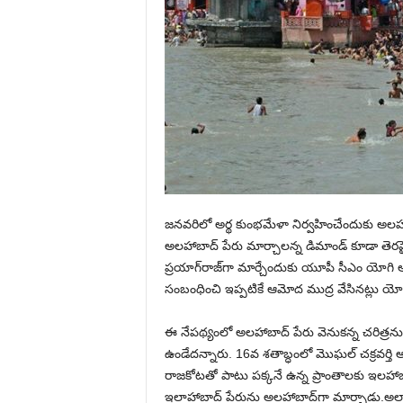
జనవరిలో అర్థ కుంభమేళా నిర్వహించేందుకు అలహ
అలహాబాద్ పేరు మార్చాలన్న డిమాండ్ కూడా తెర
ప్రయాగ్‌రాజ్‌గా మార్చేందుకు యూపీ సీఎం యోగి ఆ
సంబంధించి ఇప్పటికే ఆమోద ముద్ర వేసినట్లు యోగి
ఈ నేపథ్యంలో అలహాబాద్ పేరు వెనుకన్న చరిత్రను
ఉండేదన్నారు. 16వ శతాబ్ధంలో మొఘల్ చక్రవర్తి
రాజకోటతో పాటు పక్కనే ఉన్న ప్రాంతాలకు ఇలహాబ
ఇలాహాబాద్ పేరును అలహాబాద్‌గా మార్చాడు.అలా 