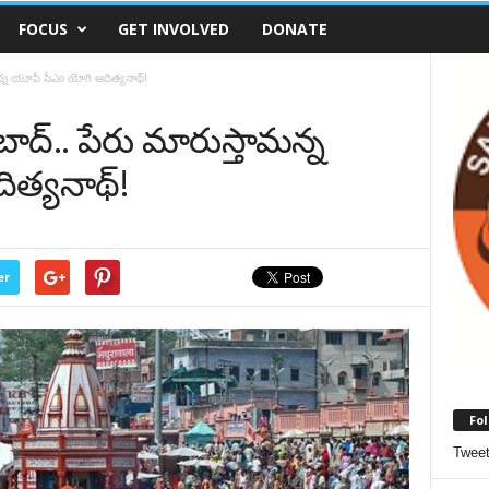
FOCUS
GET INVOLVED
DONATE
మన్న యూపీ సీఎం యోగి ఆదిత్యనాథ్!
బాద్.. పేరు మారుస్తామన్న
త్యనాథ్!
er
Fol
Twee