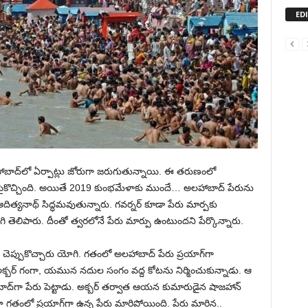
ED
ాబాద్‌లో ఏర్పాట్లు జోరుగా జరుగుతున్నాయి. ఈ తరుణంలో
పైకొచ్చింది. అయితే 2019 కుంభమేళాకు ముందే… అలహాబాద్ పేరును
దిత్యనాథ్ సిద్ధమవుతున్నారు. గవర్నర్ కూడా పేరు మార్పకు
 తెలిపారు. దీంతో త్వరలోనే పేరు మార్పు ఉంటుందని పేర్కొన్నారు.
 చెప్పుకొచ్చారు యోగి. గతంలో అలహాబాద్ పేరు ప్రయాగ్‌గా
 అక్బర్ గంగా, యమున నదుల సంగం వద్ద కోటను నిర్మించుకున్నాడు. ఆ
ాద్‌గా పేరు పెట్టాడు. అక్బర్ తర్వాత ఆయన కుమారుడైన షాజహాన్
గతంలో ప్రయాగ్‌గా ఉన్న పేరు మారిపోయింది. పేరు మారిన..