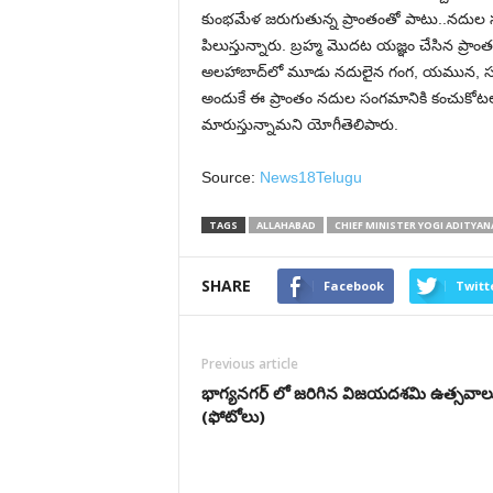
కుంభమేళ జరుగుతున్న ప్రాంతంతో పాటు..నదుల సంగ
పిలుస్తున్నారు. బ్రహ్మ మొదట యజ్ఞం చేసిన ప్ర
అలహాబాద్‌‌లో మూడు నదులైన గంగ, యమున, సరస
అందుకే ఈ ప్రాంతం నదుల సంగమానికి కంచుకోటలా 
మారుస్తున్నామని యోగీతెలిపారు.
Source:
News18Telugu
TAGS
ALLAHABAD
CHIEF MINISTER YOGI ADITYA
SHARE
Facebook
Twitt
Previous article
భాగ్యనగర్ లో జరిగిన విజయదశమి ఉత్సవాల
(ఫోటోలు)